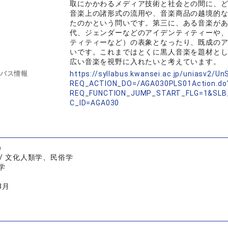
取にかかわるメディア技術と社会との間に、
音楽上の諸形式の流用や、音楽商品の越境的
たのかという問いです。第三に、ある音楽が
代、ジェンダーなどのアイデンティティーや
ティティーなど）の表象となったり、既成の
いです。これまではとくに黒人音楽を題材と
広い音楽を視野に入れたいと考えています。
バス情報
https://syllabus.kwansei.ac.jp/uniasv2/U
REQ_ACTION_DO=/AGA030PLS01Action.do
REQ_FUNCTION_JUMP_START_FLG=1&SLB
C_ID=AGA030
）
/ 文化人類学、民俗学
学
3月