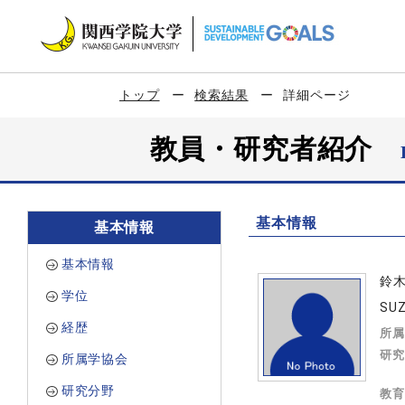
トップ
検索結果
詳細ページ
教員・研究者紹介
基本情報
基本情報
基本情報
鈴
学位
SUZ
経歴
所属
研究
所属学協会
研究分野
教育