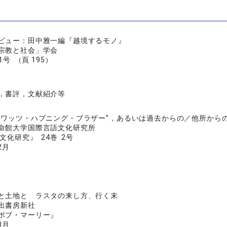
ビュー：田中雅一編『越境するモノ』
宗教と社会」学会
号 （頁 195）
，書評，文献紹介等
ホワッツ・ハプニング・ブラザー”，あるいは過去からの／他所から
命館大学国際言語文化研究所
化研究』 24巻 2号
2月
と土地と ラスタの来し方、行く末
出書房新社
ボブ・マーリー』
3月