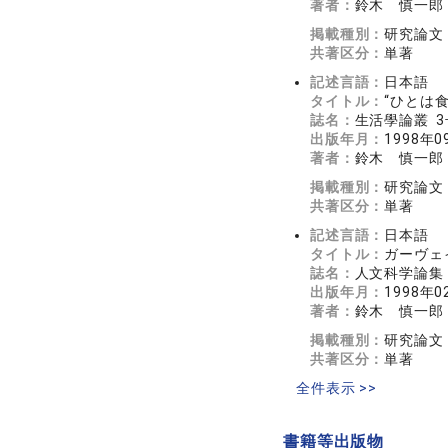
著者：
鈴木 慎一郎
掲載種別：
研究論文
共著区分：
単著
記述言語：
日本語
タイトル：
“ひとは
誌名：
生活學論叢 3
出版年月：
1998年0
著者：
鈴木 慎一郎
掲載種別：
研究論文
共著区分：
単著
記述言語：
日本語
タイトル：
ガーヴェ
誌名：
人文科学論集
出版年月：
1998年0
著者：
鈴木 慎一郎
掲載種別：
研究論文
共著区分：
単著
全件表示 >>
書籍等出版物