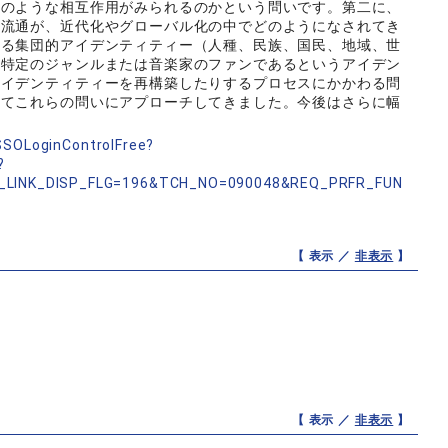
どのような相互作用がみられるのかという問いです。第二に、
な流通が、近代化やグローバル化の中でどのようになされてき
ある集団的アイデンティティー（人種、民族、国民、地域、世
、特定のジャンルまたは音楽家のファンであるというアイデン
アイデンティティーを再構築したりするプロセスにかかわる問
してこれらの問いにアプローチしてきました。今後はさらに幅
nSSOLoginControlFree?
?
_LINK_DISP_FLG=196&TCH_NO=090048&REQ_PRFR_FUN
【 表示 ／
非表示
】
【 表示 ／
非表示
】