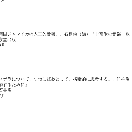
1月
南国ジャマイカの人工的音響」、石橋純（編）『中南米の音楽 歌
京堂出版
3月
スポラについて、つねに複数として、横断的に思考する」、臼杵陽
橋するために』
石書店
7月