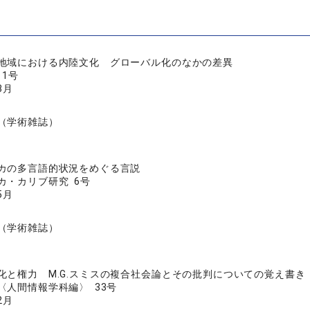
地域における内陸文化 グローバル化のなかの差異
 1号
3月
（学術雑誌）
カの多言語的状況をめぐる言説
カ・カリブ研究 6号
5月
（学術雑誌）
化と権力 M.G.スミスの複合社会論とその批判についての覚え書き
〈人間情報学科編〉 33号
2月