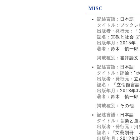
MISC
記述言語：
日本語
タイトル：
ブックレ
出版者・発行元：
「
誌名：
宗教と社会 21
出版年月：
2015年
著者：
鈴木 慎一郎
掲載種別：
書評論文
記述言語：
日本語
タイトル：
評論：“
出版者・発行元：
立
誌名：
『立命館言語文
出版年月：
2013年0
著者：
鈴木 慎一郎
掲載種別：
その他
記述言語：
日本語
タイトル：
音楽と血
出版者・発行元：
河
誌名：
『文藝別冊 
出版年月：
2012年0