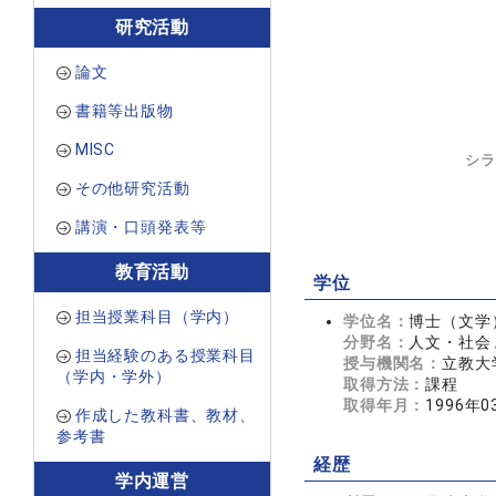
研究活動
論文
書籍等出版物
MISC
シラ
その他研究活動
講演・口頭発表等
教育活動
学位
担当授業科目（学内）
学位名：
博士（文学
分野名：
人文・社会 
担当経験のある授業科目
授与機関名：
立教大
（学内・学外）
取得方法：
課程
取得年月：
1996年0
作成した教科書、教材、
参考書
経歴
学内運営