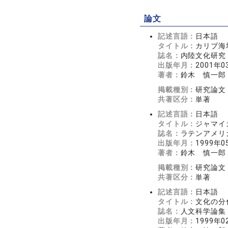
論文
記述言語：
日本語
タイトル：
カリブ海
誌名：
内陸文化研究
出版年月：
2001年0
著者：
鈴木 慎一郎
掲載種別：
研究論文
共著区分：
単著
記述言語：
日本語
タイトル：
ジャマイ
誌名：
ラテンアメリ
出版年月：
1999年0
著者：
鈴木 慎一郎
掲載種別：
研究論文
共著区分：
単著
記述言語：
日本語
タイトル：
文化の分
誌名：
人文科学論集
出版年月：
1999年0