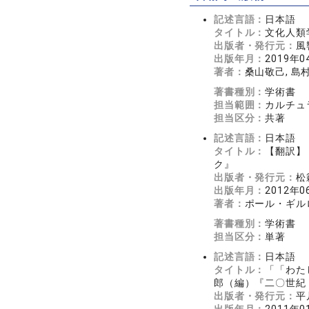
記述言語：
日本語
タイトル：
文化人類
出版者・発行元：
風
出版年月：
2019年0
著者：
桑山敬己, 島
著書種別：
学術書
担当範囲：
カルチュ
担当区分：
共著
記述言語：
日本語
タイトル：
【翻訳】
ク』
出版者・発行元：
松
出版年月：
2012年0
著者：
ポール・ギル
著書種別：
学術書
担当区分：
単著
記述言語：
日本語
タイトル：
「「わた
郎（編）『二〇世紀
出版者・発行元：
平