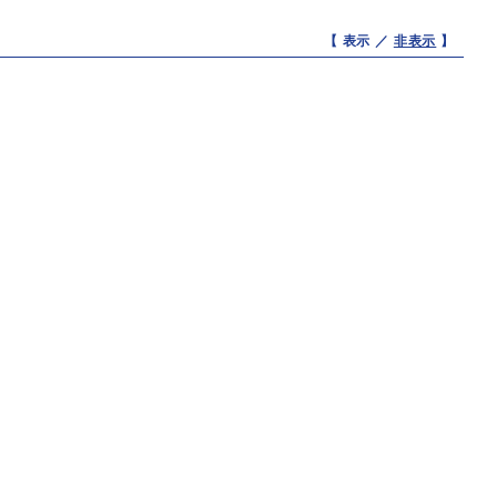
【 表示 ／
非表示
】