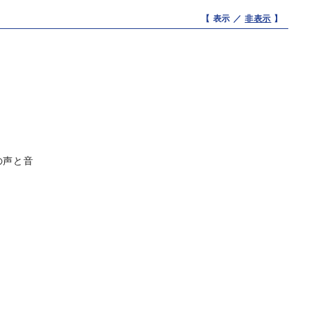
【 表示 ／
非表示
】
の声と音