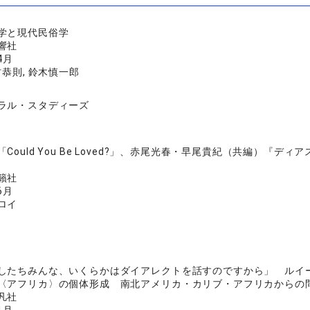
学と現代民俗学
響社
4月
村恭則, 鈴木慎一郎
ラル・スタディーズ
「Could You Be Loved?」、赤尾光春・早尾貴紀（共編）
籟社
6月
ロイ
したちみんな、いくらかはダイアレクトを話すのですから」 ルイ
〈アフリカ〉の個体形成 南北アメリカ・カリブ・アフリカからの
凡社