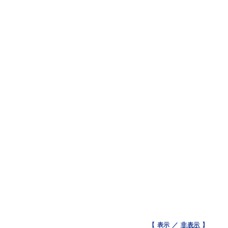
【 表示 ／
非表示
】