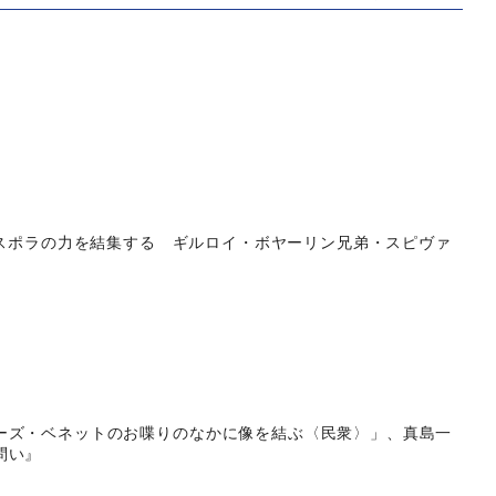
『ディアスポラの力を結集する ギルロイ・ボヤーリン兄弟・スピヴァ
ーズ・ベネットのお喋りのなかに像を結ぶ〈民衆〉」、真島一
問い』