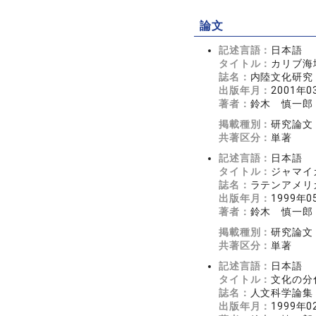
論文
記述言語：
日本語
タイトル：
カリブ海
誌名：
内陸文化研究
出版年月：
2001年0
著者：
鈴木 慎一郎
掲載種別：
研究論文
共著区分：
単著
記述言語：
日本語
タイトル：
ジャマイ
誌名：
ラテンアメリ
出版年月：
1999年0
著者：
鈴木 慎一郎
掲載種別：
研究論文
共著区分：
単著
記述言語：
日本語
タイトル：
文化の分
誌名：
人文科学論集
出版年月：
1999年0