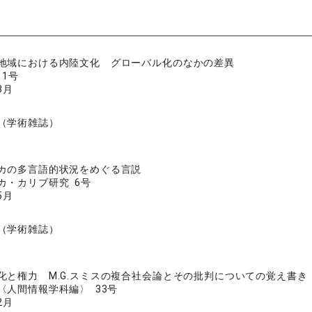
地域における内陸文化 グローバル化のなかの差異
 1号
3月
（学術雑誌）
カの多言語的状況をめぐる言説
カ・カリブ研究 6号
5月
（学術雑誌）
化と権力 M.G.スミスの複合社会論とその批判についての覚え書き
〈人間情報学科編〉 33号
2月