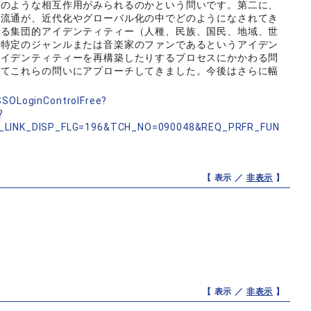
どのような相互作用がみられるのかという問いです。第二に、
な流通が、近代化やグローバル化の中でどのようになされてき
ある集団的アイデンティティー（人種、民族、国民、地域、世
、特定のジャンルまたは音楽家のファンであるというアイデン
アイデンティティーを再構築したりするプロセスにかかわる問
してこれらの問いにアプローチしてきました。今後はさらに幅
nSSOLoginControlFree?
?
_LINK_DISP_FLG=196&TCH_NO=090048&REQ_PRFR_FUN
【 表示 ／
非表示
】
【 表示 ／
非表示
】