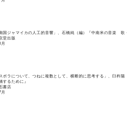
1月
南国ジャマイカの人工的音響」、石橋純（編）『中南米の音楽 歌
京堂出版
3月
スポラについて、つねに複数として、横断的に思考する」、臼杵陽
橋するために』
石書店
7月