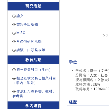
研究活動
論文
書籍等出版物
MISC
シラ
その他研究活動
講演・口頭発表等
教育活動
学位
担当授業科目（学内）
学位名：
博士（文学
分野名：
人文・社会 
担当経験のある授業科目
授与機関名：
立教大
（学内・学外）
取得方法：
課程
取得年月：
1996年0
作成した教科書、教材、
参考書
経歴
学内運営