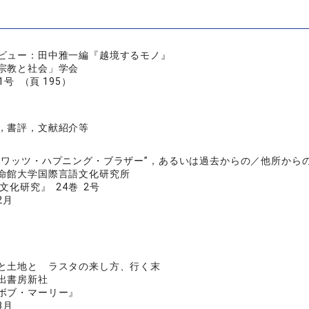
ビュー：田中雅一編『越境するモノ』
宗教と社会」学会
号 （頁 195）
，書評，文献紹介等
ホワッツ・ハプニング・ブラザー”，あるいは過去からの／他所から
命館大学国際言語文化研究所
化研究』 24巻 2号
2月
と土地と ラスタの来し方、行く末
出書房新社
ボブ・マーリー』
3月