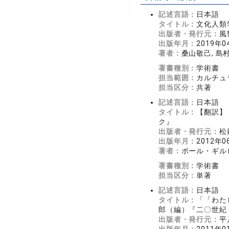
記述言語：
日本語
タイトル：
文化人類
出版者・発行元：
風
出版年月：
2019年0
著者：
桑山敬己, 島
著書種別：
学術書
担当範囲：
カルチュ
担当区分：
共著
記述言語：
日本語
タイトル：
【翻訳】
ク』
出版者・発行元：
松
出版年月：
2012年0
著者：
ポール・ギル
著書種別：
学術書
担当区分：
単著
記述言語：
日本語
タイトル：
「「わた
郎（編）『二〇世紀
出版者・発行元：
平