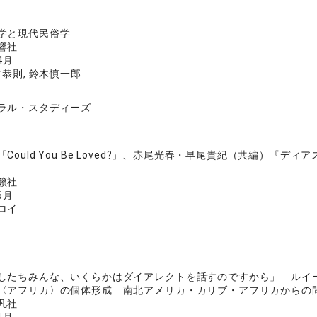
学と現代民俗学
響社
4月
村恭則, 鈴木慎一郎
ラル・スタディーズ
「Could You Be Loved?」、赤尾光春・早尾貴紀（共編）
籟社
6月
ロイ
したちみんな、いくらかはダイアレクトを話すのですから」 ルイ
〈アフリカ〉の個体形成 南北アメリカ・カリブ・アフリカからの
凡社