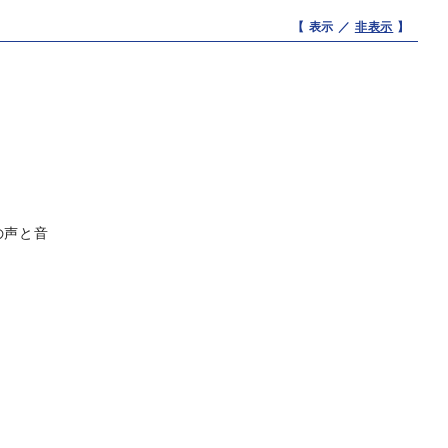
【 表示 ／
非表示
】
の声と音