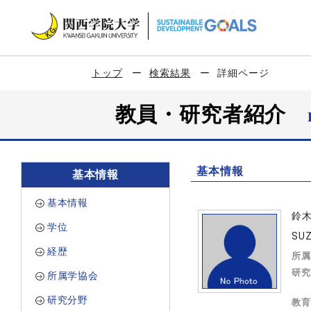
トップ
検索結果
詳細ページ
教員・研究者紹介
基本情報
基本情報
基本情報
鈴
学位
SUZ
経歴
所属
研究
所属学協会
研究分野
教育