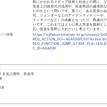
取にかかわるメディア技術と社会との間に、
音楽上の諸形式の流用や、音楽商品の越境的
たのかという問いです。第三に、ある音楽が
代、ジェンダーなどのアイデンティティーや
ティティーなど）の表象となったり、既成の
いです。これまではとくに黒人音楽を題材と
広い音楽を視野に入れたいと考えています。
バス情報
https://syllabus.kwansei.ac.jp/uniasv2/U
REQ_ACTION_DO=/AGA030PLS01Action.do
REQ_FUNCTION_JUMP_START_FLG=1&SLB
C_ID=AGA030
）
/ 文化人類学、民俗学
学
3月