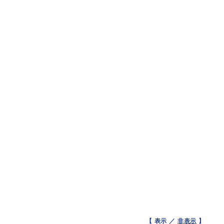
【 表示 ／
非表示
】