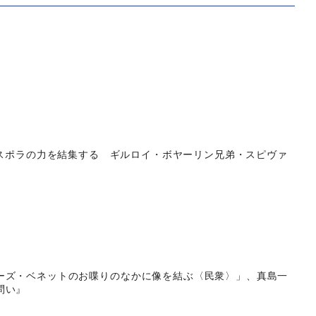
『ディアスポラの力を結集する ギルロイ・ボヤーリン兄弟・スピヴァ
ーズ・ベネットのお喋りのなかに像を結ぶ〈民衆〉」、真島一
問い』