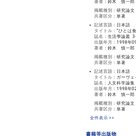
著者：
鈴木 慎一郎
掲載種別：
研究論文
共著区分：
単著
記述言語：
日本語
タイトル：
“ひとは
誌名：
生活學論叢 3
出版年月：
1998年0
著者：
鈴木 慎一郎
掲載種別：
研究論文
共著区分：
単著
記述言語：
日本語
タイトル：
ガーヴェ
誌名：
人文科学論集
出版年月：
1998年0
著者：
鈴木 慎一郎
掲載種別：
研究論文
共著区分：
単著
全件表示 >>
書籍等出版物