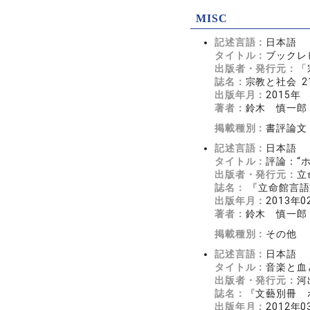
MISC
記述言語：
日本語
タイトル：
ブックレ
出版者・発行元：
「
誌名：
宗教と社会 21
出版年月：
2015年
著者：
鈴木 慎一郎
掲載種別：
書評論文
記述言語：
日本語
タイトル：
評論：“
出版者・発行元：
立
誌名：
『立命館言語文
出版年月：
2013年0
著者：
鈴木 慎一郎
掲載種別：
その他
記述言語：
日本語
タイトル：
音楽と血
出版者・発行元：
河
誌名：
『文藝別冊 
出版年月：
2012年0