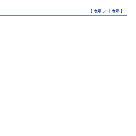
【 表示 ／
非表示
】