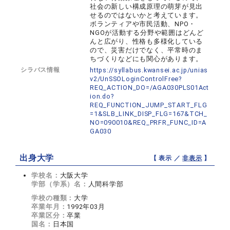
社会の新しい構成原理の萌芽が見出
せるのではないかと考えています。
ボランティアや市民活動、NPO・
NGOが活動する分野や範囲はどんど
んと広がり、性格も多様化している
ので、災害だけでなく、平常時のま
ちづくりなどにも関心があります。
シラバス情報
https://syllabus.kwansei.ac.jp/unias
v2/UnSSOLoginControlFree?
REQ_ACTION_DO=/AGA030PLS01Act
ion.do?
REQ_FUNCTION_JUMP_START_FLG
=1&SLB_LINK_DISP_FLG=167&TCH_
NO=090010&REQ_PRFR_FUNC_ID=A
GA030
出身大学
【 表示 ／
非表示
】
学校名：
大阪大学
学部（学系）名：
人間科学部
学校の種類：
大学
卒業年月：
1992年03月
卒業区分：
卒業
国名：
日本国