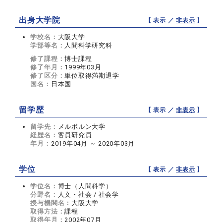
出身大学院
【 表示 ／
非表示
】
学校名：
大阪大学
学部等名：
人間科学研究科
修了課程：
博士課程
修了年月：
1999年03月
修了区分：
単位取得満期退学
国名：
日本国
留学歴
【 表示 ／
非表示
】
留学先：
メルボルン大学
経歴名：
客員研究員
年月：
2019年04月 ～ 2020年03月
学位
【 表示 ／
非表示
】
学位名：
博士（人間科学）
分野名：
人文・社会 / 社会学
授与機関名：
大阪大学
取得方法：
課程
取得年月：
2002年07月