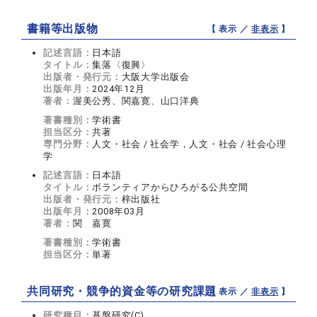
書籍等出版物
【 表示 ／
非表示
】
記述言語：
日本語
タイトル：
集落〈復興〉
出版者・発行元：
大阪大学出版会
出版年月：
2024年12月
著者：
渥美公秀、関嘉寛、山口洋典
著書種別：
学術書
担当区分：
共著
専門分野：
人文・社会 / 社会学，人文・社会 / 社会心理
学
記述言語：
日本語
タイトル：
ボランティアからひろがる公共空間
出版者・発行元：
梓出版社
出版年月：
2008年03月
著者：
関 嘉寛
著書種別：
学術書
担当区分：
単著
共同研究・競争的資金等の研究課題
【 表示 ／
非表示
】
研究種目：
基盤研究(C)