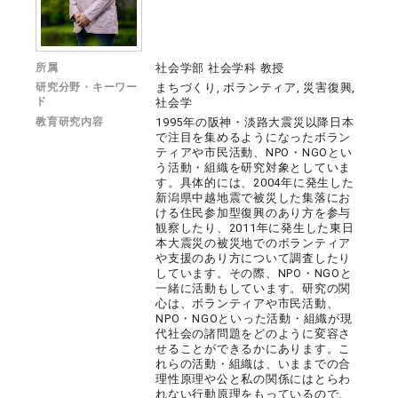
所属
社会学部 社会学科 教授
研究分野・キーワー
まちづくり, ボランティア, 災害復興,
ド
社会学
教育研究内容
1995年の阪神・淡路大震災以降日本
で注目を集めるようになったボラン
ティアや市民活動、NPO・NGOとい
う活動・組織を研究対象としていま
す。具体的には、2004年に発生した
新潟県中越地震で被災した集落にお
ける住民参加型復興のあり方を参与
観察したり、2011年に発生した東日
本大震災の被災地でのボランティア
や支援のあり方について調査したり
しています。その際、NPO・NGOと
一緒に活動もしています。研究の関
心は、ボランティアや市民活動、
NPO・NGOといった活動・組織が現
代社会の諸問題をどのように変容さ
せることができるかにあります。こ
れらの活動・組織は、いままでの合
理性原理や公と私の関係にはとらわ
れない行動原理をもっているので、