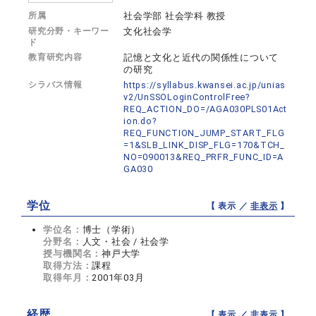
所属
社会学部 社会学科 教授
研究分野・キーワー
文化社会学
ド
教育研究内容
記憶と文化と近代の関係性について
の研究
シラバス情報
https://syllabus.kwansei.ac.jp/unias
v2/UnSSOLoginControlFree?
REQ_ACTION_DO=/AGA030PLS01Act
ion.do?
REQ_FUNCTION_JUMP_START_FLG
=1&SLB_LINK_DISP_FLG=170&TCH_
NO=090013&REQ_PRFR_FUNC_ID=A
GA030
学位
【 表示 ／
非表示
】
学位名：
博士（学術）
分野名：
人文・社会 / 社会学
授与機関名：
神戸大学
取得方法：
課程
取得年月：
2001年03月
経歴
【 表示 ／
非表示
】