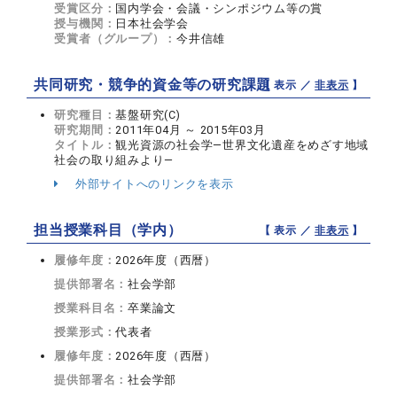
受賞区分：
国内学会・会議・シンポジウム等の賞
授与機関：
日本社会学会
受賞者（グループ）：
今井信雄
共同研究・競争的資金等の研究課題
【 表示 ／
非表示
】
研究種目：
基盤研究(C)
研究期間：
2011年04月 ～ 2015年03月
タイトル：
観光資源の社会学―世界文化遺産をめざす地域
社会の取り組みより―
外部サイトへのリンクを表示
担当授業科目（学内）
【 表示 ／
非表示
】
履修年度：
2026年度（西暦）
提供部署名：
社会学部
授業科目名：
卒業論文
授業形式：
代表者
履修年度：
2026年度（西暦）
提供部署名：
社会学部