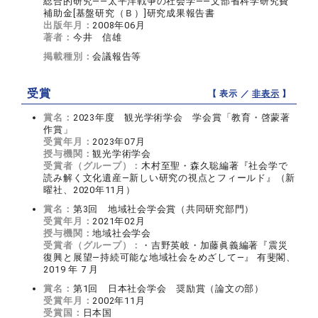
総合的研究――太平洋戦争の社会学――文部省科学研究費
補助金[基盤研究（Ｂ）]研究成果報告書
出版年月：
2008年06月
著者：
今井 信雄
掲載種別：
会議報告等
受賞
【 表示 ／
非表示
】
賞名：
2023年度 観光学術学会 学会賞「教育・啓蒙著
作賞」
受賞年月：
2023年07月
授与機関：
観光学術学会
受賞者（グループ）：
木村至聖・森久聡編著『社会学で
読み解く文化遺産―新しい研究の視点とフィールド』（新
曜社、2020年11月）
賞名：
第3回 地域社会学会賞（共同研究部門）
受賞年月：
2021年02月
授与機関：
地域社会学会
受賞者（グループ）：
・吉野英岐・加藤眞義編著『震災
復興と展望―持続可能な地域社会をめざして―』 有斐閣、
2019 年 7 月
賞名：
第1回 日本社会学会 奨励賞（論文の部）
受賞年月：
2002年11月
受賞国：
日本国