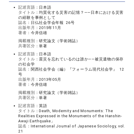
記述言語：
日本語
タイトル：
均質化する災害の記憶？――日本における災害
の経験を事例として
誌名：
日仏社会学会年報 26号
出版年月：
2015年11月
著者：
今井信雄
掲載種別：
研究論文（学術雑誌）
共著区分：
単著
記述言語：
日本語
タイトル：
震災を忘れているのは誰か――被災遺物の保存
の社会学
誌名：
関西社会学会（編）『フォーラム現代社会学』 12
号
出版年月：
2013年05月
著者：
今井信雄
掲載種別：
研究論文（学術雑誌）
共著区分：
単著
記述言語：
英語
タイトル：
Death, Modernity and Monuments: The
Realities Expressed in the Monuments of the Hanshin-
Awaji Earthquake」
誌名：
International Journal of Japanese Sociology, vol.
21