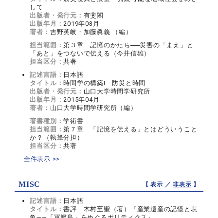
して
出版者・発行元：
有斐閣
出版年月：
2019年08月
著者：
吉野英岐・加藤眞義 （編）
担当範囲：
第３章 記憶のかたち──災害の「まえ」と
「あと」をつないで伝える（今井信雄）
担当区分：
共著
記述言語：
日本語
タイトル：
時間学の構築Ⅰ 防災と時間
出版者・発行元：
山口大学時間学研究所
出版年月：
2015年04月
著者：
山口大学時間学研究所（編）
著書種別：
学術書
担当範囲：
第７章 「記憶を伝える」とはどういうこと
か？（執筆分担）
担当区分：
共著
全件表示 >>
MISC
【 表示 ／
非表示
】
記述言語：
日本語
タイトル：
書評 木村至聖（著）『産業遺産の記憶と表
象――「軍艦島」をめぐるポリティクス』