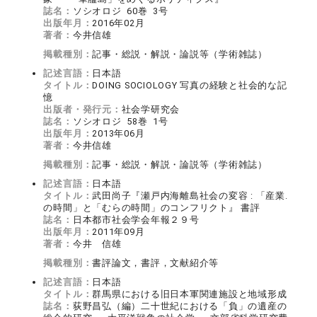
誌名：
ソシオロジ 60巻 3号
出版年月：
2016年02月
著者：
今井信雄
掲載種別：
記事・総説・解説・論説等（学術雑誌）
記述言語：
日本語
タイトル：
DOING SOCIOLOGY 写真の経験と社会的な記
憶
出版者・発行元：
社会学研究会
誌名：
ソシオロジ 58巻 1号
出版年月：
2013年06月
著者：
今井信雄
掲載種別：
記事・総説・解説・論説等（学術雑誌）
記述言語：
日本語
タイトル：
武田尚子『瀬戸内海離島社会の変容 : 「産業.
の時間」と「むらの時間」のコンフリクト』 書評
誌名：
日本都市社会学会年報２９号
出版年月：
2011年09月
著者：
今井 信雄
掲載種別：
書評論文，書評，文献紹介等
記述言語：
日本語
タイトル：
群馬県における旧日本軍関連施設と地域形成
誌名：
荻野昌弘（編）二十世紀における「負」の遺産の