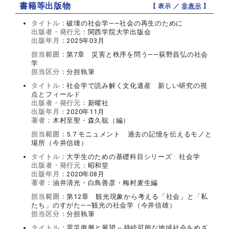
書籍等出版物
【 表示 ／
非表示
】
タイトル：
破壊の社会学――社会の再生のために
出版者・発行元：
関西学院大学出版会
出版年月：
2025年03月
担当範囲：
第7章 災害と秩序を問う――荻野昌弘の社会
学
担当区分：
分担執筆
タイトル：
社会学で読み解く文化遺産 新しい研究の視
点とフィールド
出版者・発行元：
新曜社
出版年月：
2020年11月
著者：
木村至聖・森久聡（編）
担当範囲：
5.7 モニュメント 過去の記憶を伝えるモノと
場所（今井信雄）
タイトル：
大学生のための基礎科目シリーズ 社会学
出版者・発行元：
昭和堂
出版年月：
2020年08月
著者：
油井清光・白鳥善彦・梅村麦生編
担当範囲：
第12章 観光現象から考える「社会」と「私
たち」のすがた――観光の社会学（今井信雄）
担当区分：
分担執筆
タイトル：
震災復興と展望 -- 持続可能な地域社会をめざ