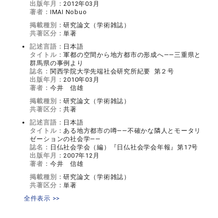
出版年月：
2012年03月
著者：
IMAI Nobuo
掲載種別：
研究論文（学術雑誌）
共著区分：
単著
記述言語：
日本語
タイトル：
軍都の空間から地方都市の形成へ――三重県と
群馬県の事例より
誌名：
関西学院大学先端社会研究所紀要 第２号
出版年月：
2010年03月
著者：
今井 信雄
掲載種別：
研究論文（学術雑誌）
共著区分：
共著
記述言語：
日本語
タイトル：
ある地方都市の噂――不確かな隣人とモータリ
ゼーションの社会学――
誌名：
日仏社会学会（編）『日仏社会学会年報』第17号
出版年月：
2007年12月
著者：
今井 信雄
掲載種別：
研究論文（学術雑誌）
共著区分：
単著
全件表示 >>