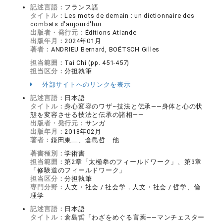
記述言語：
フランス語
タイトル：
Les mots de demain : un dictionnaire des
combats d'aujourd'hui
出版者・発行元：
Éditions Atlande
出版年月：
2024年01月
著者：
ANDRIEU Bernard, BOËTSCH Gilles
担当範囲：
Tai Chi (pp. 451-457)
担当区分：
分担執筆
外部サイトへのリンクを表示
記述言語：
日本語
タイトル：
身心変容のワザ~技法と伝承――身体と心の状
態を変容させる技法と伝承の諸相――
出版者・発行元：
サンガ
出版年月：
2018年02月
著者：
鎌田東二、倉島哲 他
著書種別：
学術書
担当範囲：
第2章「太極拳のフィールドワーク」、第3章
「修験道のフィールドワーク」
担当区分：
分担執筆
専門分野：
人文・社会 / 社会学，人文・社会 / 哲学、倫
理学
記述言語：
日本語
タイトル：
倉島哲「わざをめぐる言葉――マンチェスター