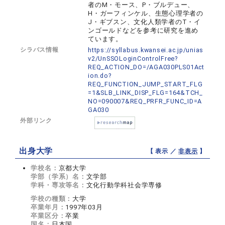
者のM・モース、P・ブルデュー、
H・ガーフィンケル、生態心理学者の
J・ギブスン、文化人類学者のT・イ
ンゴールドなどを参考に研究を進め
ています。
シラバス情報
https://syllabus.kwansei.ac.jp/unias
v2/UnSSOLoginControlFree?
REQ_ACTION_DO=/AGA030PLS01Act
ion.do?
REQ_FUNCTION_JUMP_START_FLG
=1&SLB_LINK_DISP_FLG=164&TCH_
NO=090007&REQ_PRFR_FUNC_ID=A
GA030
外部リンク
出身大学
【 表示 ／
非表示
】
学校名：
京都大学
学部（学系）名：
文学部
学科・専攻等名：
文化行動学科社会学専修
学校の種類：
大学
卒業年月：
1997年03月
卒業区分：
卒業
国名：
日本国