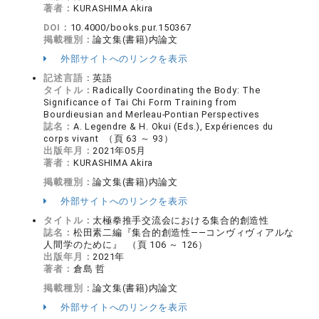
著者：
KURASHIMA Akira
DOI：
10.4000/books.pur.150367
掲載種別：
論文集(書籍)内論文
外部サイトへのリンクを表示
記述言語：
英語
タイトル：
Radically Coordinating the Body: The
Significance of Tai Chi Form Training from
Bourdieusian and Merleau-Pontian Perspectives
誌名：
A. Legendre & H. Okui (Eds.), Expériences du
corps vivant （頁 63 ～ 93）
出版年月：
2021年05月
著者：
KURASHIMA Akira
掲載種別：
論文集(書籍)内論文
外部サイトへのリンクを表示
タイトル：
太極拳推手交流会における集合的創造性
誌名：
松田素二編『集合的創造性――コンヴィヴィアルな
人間学のために』 （頁 106 ～ 126）
出版年月：
2021年
著者：
倉島 哲
掲載種別：
論文集(書籍)内論文
外部サイトへのリンクを表示