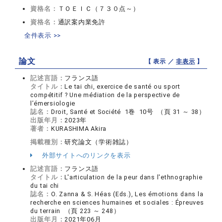
資格名：
ＴＯＥＩＣ（７３０点～）
資格名：
通訳案内業免許
全件表示 >>
論文
【 表示 ／
非表示
】
記述言語：
フランス語
タイトル：
Le tai chi, exercice de santé ou sport
compétitif ? Une médiation de la perspective de
l’émersiologie
誌名：
Droit, Santé et Société 1巻 10号 （頁 31 ～ 38）
出版年月：
2023年
著者：
KURASHIMA Akira
掲載種別：
研究論文（学術雑誌）
外部サイトへのリンクを表示
記述言語：
フランス語
タイトル：
L'articulation de la peur dans l'ethnographie
du tai chi
誌名：
O. Zanna & S. Héas (Eds.), Les émotions dans la
recherche en sciences humaines et sociales : Épreuves
du terrain （頁 223 ～ 248）
出版年月：
2021年06月