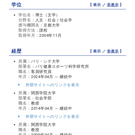
学位
【 表示 ／
非表示
】
学位名：
博士（文学）
分野名：
人文・社会 / 社会学
授与機関名：
京都大学
取得方法：
課程
取得年月：
2004年11月
経歴
【 表示 ／
非表示
】
所属：
パリ・シテ大学
部署名：
パリ健康スポーツ科学研究所
職名：
客員研究員
年月：
2024年04月 ～ 継続中
外部サイトへのリンクを表示
所属：
関西学院大学
部署名：
社会学部
職名：
教授
年月：
2014年04月 ～ 継続中
外部サイトへのリンクを表示
所属：
関西学院大学
職名：
教授
年月：
2009年04月 ～ 継続中