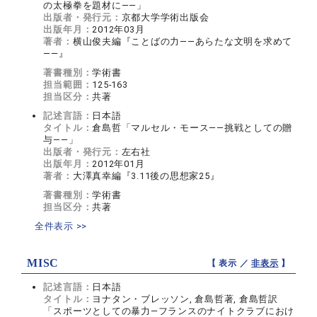
の太極拳を題材に――」
出版者・発行元：
京都大学学術出版会
出版年月：
2012年03月
著者：
横山俊夫編『ことばの力――あらたな文明を求めて
――』
著書種別：
学術書
担当範囲：
125-163
担当区分：
共著
記述言語：
日本語
タイトル：
倉島哲「マルセル・モース――挑戦としての贈
与――」
出版者・発行元：
左右社
出版年月：
2012年01月
著者：
大澤真幸編『3.11後の思想家25』
著書種別：
学術書
担当区分：
共著
全件表示 >>
MISC
【 表示 ／
非表示
】
記述言語：
日本語
タイトル：
ヨナタン・ブレッソン, 倉島哲著, 倉島哲訳
「スポーツとしての暴力―フランスのナイトクラブにおけ