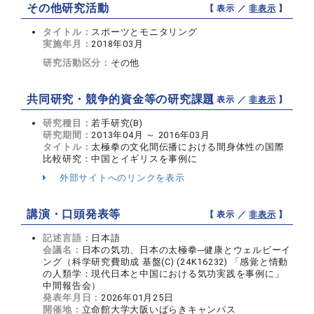
その他研究活動
【 表示 ／
非表示
】
タイトル：
スポーツとモニタリング
実施年月：
2018年03月
研究活動区分：
その他
共同研究・競争的資金等の研究課題
【 表示 ／
非表示
】
研究種目：
若手研究(B)
研究期間：
2013年04月 ～ 2016年03月
タイトル：
太極拳の文化間伝播における間身体性の国際
比較研究：中国とイギリスを事例に
外部サイトへのリンクを表示
講演・口頭発表等
【 表示 ／
非表示
】
記述言語：
日本語
会議名：
日本の気功、日本の太極拳─健康とウェルビーイ
ング（科学研究費助成 基盤(C) (24K16232) 「感覚と情動
の人類学：現代日本と中国における気功実践を事例に」
中間報告会）
発表年月日：
2026年01月25日
開催地：
立命館大学大阪いばらきキャンパス