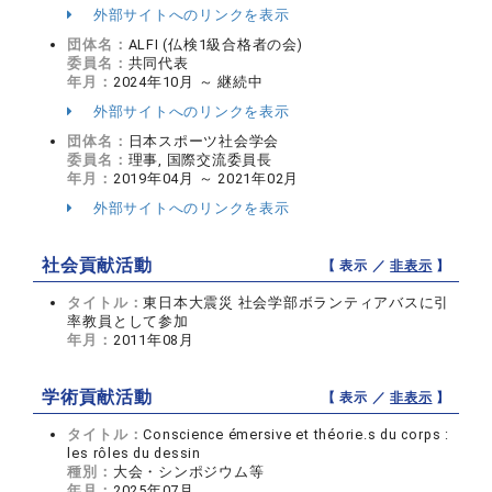
外部サイトへのリンクを表示
団体名：
ALFI (仏検1級合格者の会)
委員名：
共同代表
年月：
2024年10月 ～ 継続中
外部サイトへのリンクを表示
団体名：
日本スポーツ社会学会
委員名：
理事, 国際交流委員長
年月：
2019年04月 ～ 2021年02月
外部サイトへのリンクを表示
社会貢献活動
【 表示 ／
非表示
】
タイトル：
東日本大震災 社会学部ボランティアバスに引
率教員として参加
年月：
2011年08月
学術貢献活動
【 表示 ／
非表示
】
タイトル：
Conscience émersive et théorie.s du corps :
les rôles du dessin
種別：
大会・シンポジウム等
年月：
2025年07月