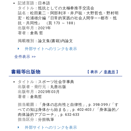
記述言語：
日本語
タイトル：
抵抗としての太極拳推手交流会
誌名：
松田素二・阿部利洋・井戸聡・大野哲也・野村明
宏・松浦雄介編『日常的実践の社会人間学――都市・抵
抗・共同性』 （頁 173 ～ 188）
出版年月：
2021年
著者：
倉島 哲
掲載種別：
論文集(書籍)内論文
外部サイトへのリンクを表示
全件表示 >>
書籍等出版物
【 表示 ／
非表示
】
タイトル：
スポーツ社会学事典
出版者・発行元：
丸善出版
出版年月：
2025年03月
著者：
倉島哲
担当範囲：
「身体の志向性と自律性」, p. 398-399 /「す
べての知は身体から始まる」, p. 402-403 / 「身体論的／
肉体論的アプローチ」, p. 632-633
担当区分：
分担執筆
外部サイトへのリンクを表示