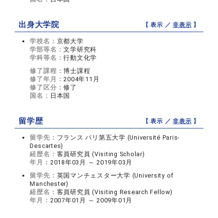
出身大学院
【 表示 ／
非表示
】
学校名：
京都大学
学部等名：
文学研究科
学科等名：
行動文化学
修了課程：
博士課程
修了年月：
2004年11月
修了区分：
修了
国名：
日本国
留学歴
【 表示 ／
非表示
】
留学先：
フランス パリ第五大学 (Université Paris-
Descartes)
経歴名：
客員研究員 (Visiting Scholar)
年月：
2018年03月 ～ 2019年03月
留学先：
英国マンチェスター大学 (University of
Manchester)
経歴名：
客員研究員 (Visiting Research Fellow)
年月：
2007年01月 ～ 2009年01月