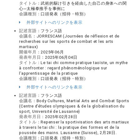
タイトル：
武術的駆け引きを経由した自己の身体への関
心─太極拳推手を事例に
会議種別：
口頭発表（招待・特別）
外部サイトへのリンクを表示
記述言語：
フランス語
会議名：
JORRESCAM (Journées de réflexion et de
recherches sur les sports de combat et les arts
martiaux)
開催年月：
2025年06月
発表年月日：
2025年06月04日
タイトル：
Le tai chi comme pratique taoïste, un mythe
à confronter : regard phénoménologique sur
l’apprentissage de la pratique
会議種別：
口頭発表（招待・特別）
外部サイトへのリンクを表示
記述言語：
フランス語
会議名：
Body Cultures, Martial Arts and Combat Sports
(Centre d’études olympiques & de la globalisation du
sport, Université de Lausanne)
発表年月日：
2025年02月28日
タイトル：
Repenser la sportivisation des arts martiaux
à travers le tai chi : la pratique des formes et de la
poussée des mains. Lausanne (Suisse), 2月28日.
会議種別：
口頭発表（招待・特別）