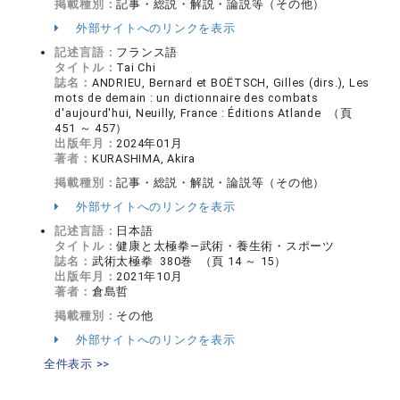
掲載種別：
記事・総説・解説・論説等（その他）
外部サイトへのリンクを表示
記述言語：
フランス語
タイトル：
Tai Chi
誌名：
ANDRIEU, Bernard et BOËTSCH, Gilles (dirs.), Les
mots de demain : un dictionnaire des combats
d'aujourd'hui, Neuilly, France : Éditions Atlande （頁
451 ～ 457）
出版年月：
2024年01月
著者：
KURASHIMA, Akira
掲載種別：
記事・総説・解説・論説等（その他）
外部サイトへのリンクを表示
記述言語：
日本語
タイトル：
健康と太極拳―武術・養生術・スポーツ
誌名：
武術太極拳 380巻 （頁 14 ～ 15）
出版年月：
2021年10月
著者：
倉島哲
掲載種別：
その他
外部サイトへのリンクを表示
全件表示 >>