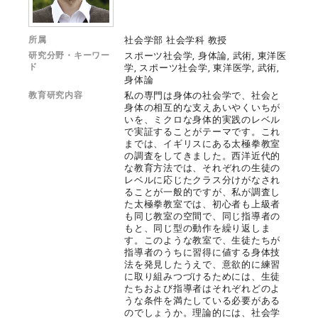
所属
社会学部 社会学科 教授
研究分野・キーワー
スポーツ社会学, 身体論, 武術, 東洋医
ド
学, スポーツ社会学, 東洋医学, 武術,
身体論
教育研究内容
私の専門は身体の社会学で、社会と
身体の相互的な支えあいやくいちが
いを、ミクロな身体的実践のレベル
で実証することがテーマです。これ
までは、イギリスにある太極拳教室
の調査をしてきました。西洋近代的
な教育方法では、それぞれの生徒の
レベルに応じたクラス分けがなされ
ることが一般的ですが、私が調査し
た太極拳教室では、初心者も上級者
も同じ教室の空間で、同じ指導者の
もと、同じ型の動作を繰り返しま
す。このような教室で、生徒たちが
指導者のうちに習得に値する身体技
法を発見したうえで、意欲的に練習
に取り組みつづけるためには、生徒
たちおよび指導者はそれぞれどのよ
うな条件を満たしている必要がある
のでしょうか。理論的には、社会学