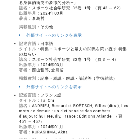
る身体的衝突の象徴的分析―」
誌名：
スポーツ社会学研究 32巻 1号 （頁 43 ～ 62）
出版年月：
2024年03月
著者：
倉島哲
掲載種別：
その他
外部サイトへのリンクを表示
記述言語：
日本語
タイトル：
特集：スポーツと暴力の関係を問い直す 特集
のねらい
誌名：
スポーツ社会学研究 32巻 1号 （頁 3 ～ 4）
出版年月：
2024年03月
著者：
西山哲郎, 倉島哲
掲載種別：
記事・総説・解説・論説等（学術雑誌）
外部サイトへのリンクを表示
記述言語：
フランス語
タイトル：
Tai Chi
誌名：
ANDRIEU, Bernard et BOËTSCH, Gilles (dirs.), Les
mots de demain : un dictionnaire des combats
d'aujourd'hui, Neuilly, France : Éditions Atlande （頁
451 ～ 457）
出版年月：
2024年01月
著者：
KURASHIMA, Akira