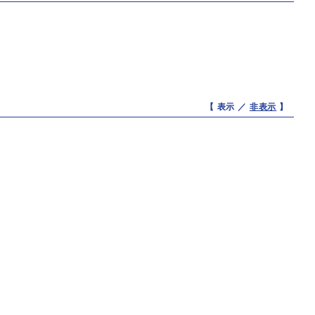
【 表示 ／
非表示
】