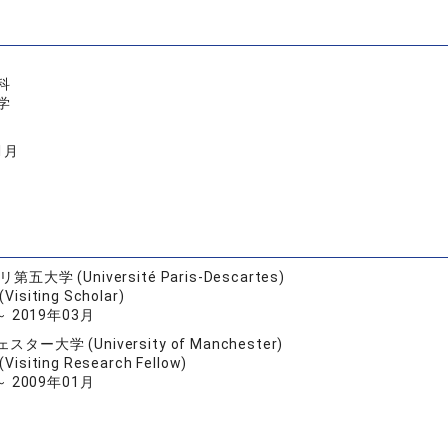
科
学
1月
五大学 (Université Paris-Descartes)
siting Scholar)
～ 2019年03月
ー大学 (University of Manchester)
siting Research Fellow)
～ 2009年01月