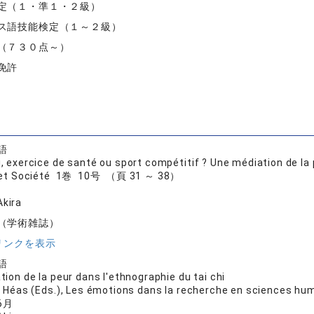
定（１・準１・２級）
ス語技能検定（１～２級）
（７３０点～）
免許
語
hi, exercice de santé ou sport compétitif ? Une médiation de la
é et Société 1巻 10号 （頁 31 ～ 38）
kira
（学術雑誌）
リンクを表示
語
ation de la peur dans l'ethnographie du tai chi
. Héas (Eds.), Les émotions dans la recherche en sciences h
6月