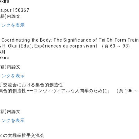
kira
s.pur.150367
書籍)内論文
リンクを表示
y Coordinating the Body: The Significance of Tai Chi Form Tra
& H. Okui (Eds.), Expériences du corps vivant （頁 63 ～ 93）
5月
kira
書籍)内論文
リンクを表示
手交流会における集合的創造性
合的創造性――コンヴィヴィアルな人間学のために』 （頁 106 ～ 
書籍)内論文
リンクを表示
ての太極拳推手交流会