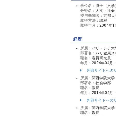
学位名：
博士（文学
分野名：
人文・社会 
授与機関名：
京都大
取得方法：
課程
取得年月：
2004年1
経歴
所属：
パリ・シテ大
部署名：
パリ健康ス
職名：
客員研究員
年月：
2024年04月
外部サイトへの
所属：
関西学院大学
部署名：
社会学部
職名：
教授
年月：
2014年04月
外部サイトへの
所属：
関西学院大学
職名：
教授