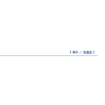
【 表示 ／
非表示
】