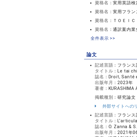
資格名：
実用英語検
資格名：
実用フラン
資格名：
ＴＯＥＩＣ
資格名：
通訳案内業
全件表示 >>
論文
記述言語：
フランス
タイトル：
Le tai c
誌名：
Droit, Sant
出版年月：
2023年
著者：
KURASHIMA A
掲載種別：
研究論文
外部サイトへの
記述言語：
フランス
タイトル：
L'articul
誌名：
O. Zanna & S
出版年月：
2021年0