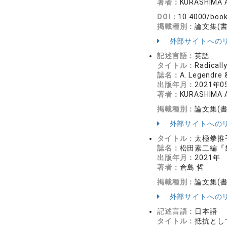
著者：
KURASHIMA A
DOI：
10.4000/book
掲載種別：
論文集(
外部サイトへの
記述言語：
英語
タイトル：
Radicall
誌名：
A. Legendre 
出版年月：
2021年0
著者：
KURASHIMA A
掲載種別：
論文集(
外部サイトへの
タイトル：
太極拳推
誌名：
松田素二編『集
出版年月：
2021年
著者：
倉島 哲
掲載種別：
論文集(
外部サイトへの
記述言語：
日本語
タイトル：
抵抗とし