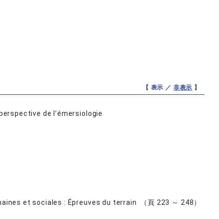
【 表示 ／
非表示
】
 perspective de l’émersiologie
umaines et sociales : Épreuves du terrain （頁 223 ～ 248）