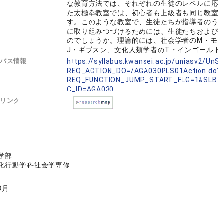
な教育方法では、それぞれの生徒のレベルに
た太極拳教室では、初心者も上級者も同じ教
す。このような教室で、生徒たちが指導者の
に取り組みつづけるためには、生徒たちおよ
のでしょうか。理論的には、社会学者のM・モ
J・ギブスン、文化人類学者のT・インゴール
バス情報
https://syllabus.kwansei.ac.jp/uniasv2/U
REQ_ACTION_DO=/AGA030PLS01Action.do
REQ_FUNCTION_JUMP_START_FLG=1&SLB
C_ID=AGA030
リンク
学部
化行動学科社会学専修
3月