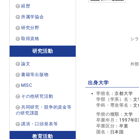
経歴
所属学協会
研究分野
取得資格
シラ
研究活動
論文
外部
書籍等出版物
出身大学
MISC
学校名：
京都大学
その他研究活動
学部（学系）名：
文
学科・専攻等名：
文
共同研究・競争的資金等
の研究課題
学校の種類：
大学
卒業年月：
1997年0
講演・口頭発表等
卒業区分：
卒業
国名：
日本国
教育活動