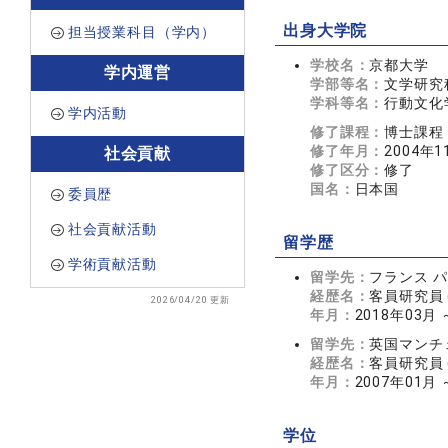
出身大学院
担当授業科目（学内）
学校名：
京都大学
学内運営
学部等名：
文学研究
学科等名：
行動文化
学内活動
修了課程：
博士課程
修了年月：
2004年1
社会貢献
修了区分：
修了
国名：
日本国
委員歴
社会貢献活動
留学歴
学術貢献活動
留学先：
フランス パリ第
経歴名：
客員研究員 (Vi
2026/04/20 更新
年月：
2018年03月 
留学先：
英国マンチェスタ
経歴名：
客員研究員 (Vi
年月：
2007年01月 
学位