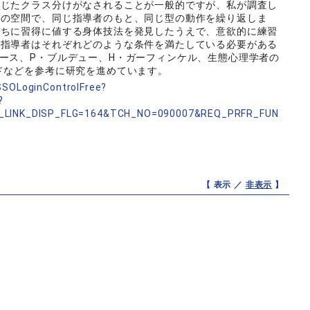
応じたクラス分けがなされることが一般的ですが、私が調査し
室の空間で、同じ指導者のもと、同じ型の動作を繰り返しま
うちに習得に値する身体技法を発見したうえで、意欲的に練習
び指導者はそれぞれどのような条件を満たしている必要がある
ース、P・ブルデュー、H・ガーフィンケル、生態心理学者の
ドなどを参考に研究を進めています。
nSSOLoginControlFree?
?
_LINK_DISP_FLG=164&TCH_NO=090007&REQ_PRFR_FUN
【 表示 ／
非表示
】