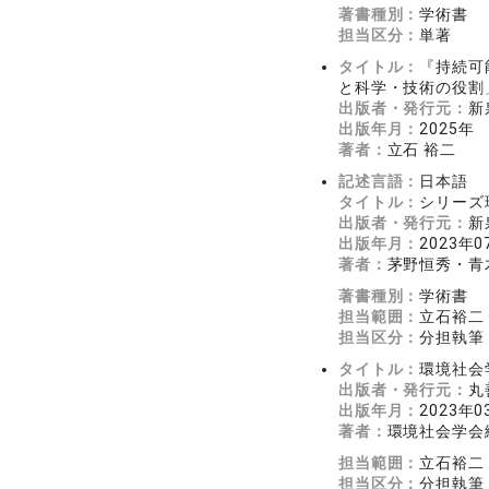
著書種別：
学術書
担当区分：
単著
タイトル：
『持続可
と科学・技術の役割
出版者・発行元：
新
出版年月：
2025年
著者：
立石 裕二
記述言語：
日本語
タイトル：
シリーズ
出版者・発行元：
新
出版年月：
2023年0
著者：
茅野恒秀・青
著書種別：
学術書
担当範囲：
立石裕二
担当区分：
分担執筆
タイトル：
環境社会
出版者・発行元：
丸
出版年月：
2023年0
著者：
環境社会学会
担当範囲：
立石裕二
担当区分：
分担執筆