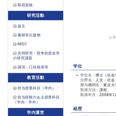
取得資格
研究活動
論文
書籍等出版物
シラ
MISC
共同研究・競争的資金等
の研究課題
学位
講演・口頭発表等
学位名：
博士（社会
教育活動
分野名：
人文・社会 
授与機関名：
東京大
担当授業科目（学内）
取得方法：
課程
取得年月：
2008年1
担当経験のある授業科目
（学内・学外）
経歴
学内運営