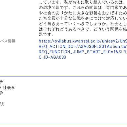
しています。私がおもに取り組んでいるのは
の環境問題です。これらの問題は、専門家で
や社会のありかたに大きな影響をおよぼすた
たち全員が十分な知識を身につけて対応して
どう向きあっていくべきでしょうか。社会と
はそれぞれどうあるべきで、どういう関係を
題です。
バス情報
https://syllabus.kwansei.ac.jp/uniasv2/U
REQ_ACTION_DO=/AGA030PLS01Action.do
REQ_FUNCTION_JUMP_START_FLG=1&SLB
C_ID=AGA030
学）
/ 社会学
学
2月