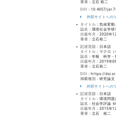
著者：
立石 裕二
DOI：
10.4057/jsr.7
外部サイトへの
タイトル：
気候変動
誌名：
環境社会学研究 
出版年月：
2020年1
著者：
立石裕二
記述言語：
日本語
タイトル：
マクロ（
誌名：
年報 科学・技術
出版年月：
2019年0
著者：
立石裕二
DOI：
https://doi.o
掲載種別：
研究論文
外部サイトへの
記述言語：
日本語
タイトル：
環境問題
誌名：
社会学評論 66
出版年月：
2015年1
著者：
立石 裕二