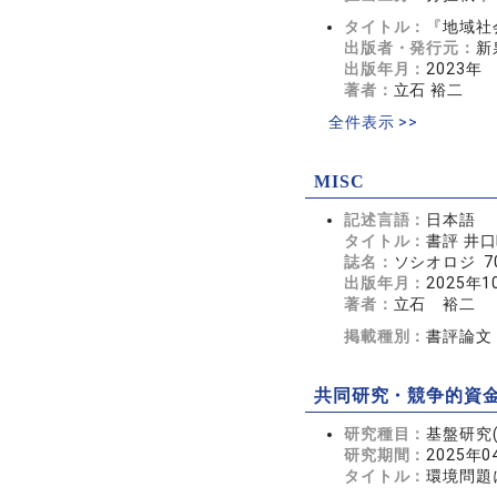
タイトル：
『地域社
出版者・発行元：
新
出版年月：
2023年
著者：
立石 裕二
全件表示 >>
MISC
記述言語：
日本語
タイトル：
書評 井
誌名：
ソシオロジ 70
出版年月：
2025年1
著者：
立石 裕二
掲載種別：
書評論文
共同研究・競争的資
研究種目：
基盤研究(
研究期間：
2025年0
タイトル：
環境問題