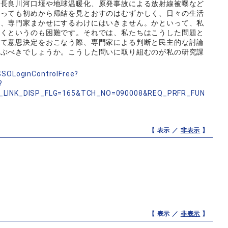
、長良川河口堰や地球温暖化、原発事故による放射線被曝など
あっても初めから帰結を見とおすのはむずかしく、日々の生活
め、専門家まかせにするわけにはいきません。かといって、私
いくというのも困難です。それでは、私たちはこうした問題と
して意思決定をおこなう際、専門家による判断と民主的な討論
結ぶべきでしょうか。こうした問いに取り組むのが私の研究課
nSSOLoginControlFree?
?
_LINK_DISP_FLG=165&TCH_NO=090008&REQ_PRFR_FUN
【 表示 ／
非表示
】
【 表示 ／
非表示
】