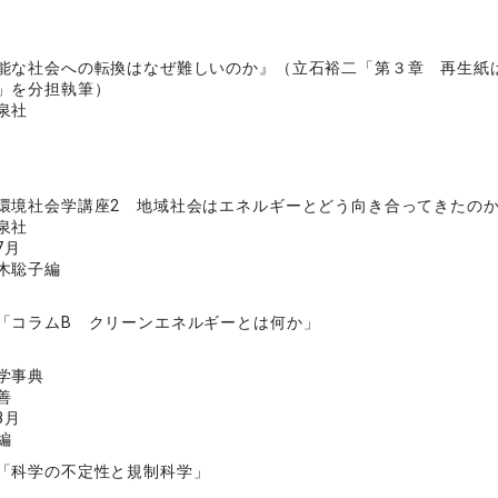
能な社会への転換はなぜ難しいのか』（立石裕二「第３章 再生紙
」を分担執筆）
泉社
環境社会学講座2 地域社会はエネルギーとどう向き合ってきたの
泉社
7月
木聡子編
「コラムB クリーンエネルギーとは何か」
学事典
善
3月
編
「科学の不定性と規制科学」