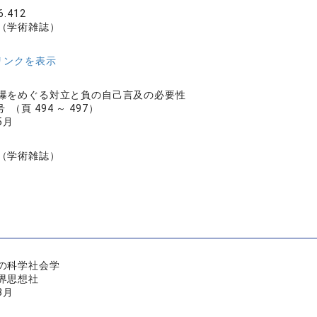
6.412
（学術雑誌）
リンクを表示
曝をめぐる対立と負の自己言及の必要性
 （頁 494 ～ 497）
5月
（学術雑誌）
の科学社会学
界思想社
3月