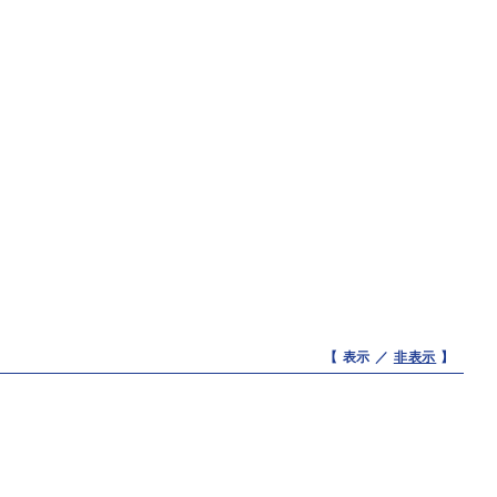
【 表示 ／
非表示
】