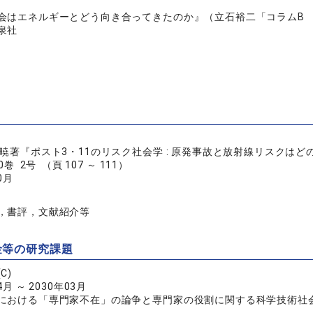
会はエネルギーとどう向き合ってきたのか』（立石裕二「コラムB
泉社
口暁著『ポスト3・11のリスク社会学 : 原発事故と放射線リスクは
巻 2号 （頁 107 ～ 111）
0月
，書評，文献紹介等
金等の研究課題
C)
4月 ～ 2030年03月
における「専門家不在」の論争と専門家の役割に関する科学技術社