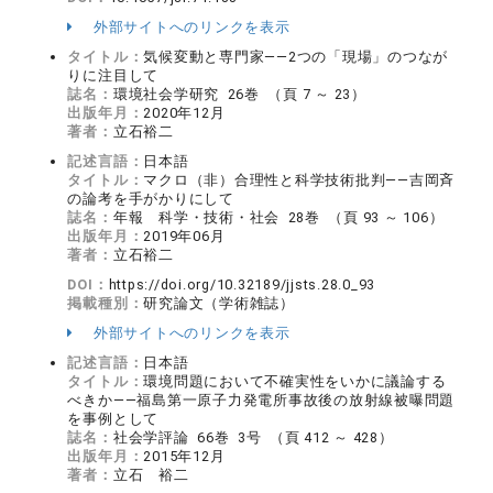
外部サイトへのリンクを表示
タイトル：
気候変動と専門家――2つの「現場」のつなが
りに注目して
誌名：
環境社会学研究 26巻 （頁 7 ～ 23）
出版年月：
2020年12月
著者：
立石裕二
記述言語：
日本語
タイトル：
マクロ（非）合理性と科学技術批判――吉岡斉
の論考を手がかりにして
誌名：
年報 科学・技術・社会 28巻 （頁 93 ～ 106）
出版年月：
2019年06月
著者：
立石裕二
DOI：
https://doi.org/10.32189/jjsts.28.0_93
掲載種別：
研究論文（学術雑誌）
外部サイトへのリンクを表示
記述言語：
日本語
タイトル：
環境問題において不確実性をいかに議論する
べきか――福島第一原子力発電所事故後の放射線被曝問題
を事例として
誌名：
社会学評論 66巻 3号 （頁 412 ～ 428）
出版年月：
2015年12月
著者：
立石 裕二