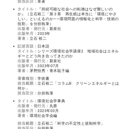
担当区分：
単著
タイトル：
『持続可能な社会への転換はなぜ難しいの
か』（立石裕二「第３章 再生紙は本当に「環境にやさ
しい」といえるのか――環境問題の情報化と科学・技術の
役割」を分担執筆）
出版者・発行元：
新泉社
出版年月：
2025年
著者：
立石 裕二
記述言語：
日本語
タイトル：
シリーズ環境社会学講座2 地域社会はエネル
ギーとどう向き合ってきたのか
出版者・発行元：
新泉社
出版年月：
2023年07月
著者：
茅野恒秀・青木聡子編
著書種別：
学術書
担当範囲：
立石裕二「コラムB クリーンエネルギーとは
何か」
担当区分：
分担執筆
タイトル：
環境社会学事典
出版者・発行元：
丸善
出版年月：
2023年03月
著者：
環境社会学会編
担当範囲：
立石裕二「科学の不定性と規制科学」
担当区分：
分担執筆