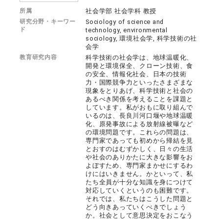
所属
社会学部 社会学科 教授
研究分野・キーワー
Sociology of science and
ド
technology, environmental
sociology, 環境社会学, 科学技術の社
会学
教育研究内容
科学技術の社会学は、地球温暖化、
開発と環境保全、クローン技術、食
の安全、情報化社会、日本の技術
力・国際競争力といったさまざまな
現象をとりあげ、科学技術と社会の
あるべき関係を考えることを課題と
しています。私がおもに取り組んで
いるのは、長良川河口堰や地球温暖
化、原発事故による放射線被曝など
の環境問題です。これらの問題は、
専門家であっても初めから帰結を見
とおすのはむずかしく、日々の生活
や社会のありかたに大きな影響をお
よぼすため、専門家まかせにするわ
けにはいきません。かといって、私
たち全員が十分な知識を身につけて
対応していくというのも困難です。
それでは、私たちはこうした問題と
どう向きあっていくべきでしょう
か。社会として意思決定をおこなう