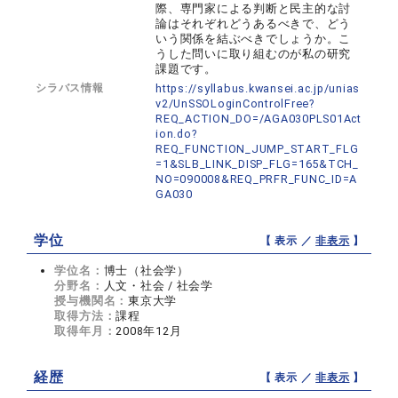
際、専門家による判断と民主的な討
論はそれぞれどうあるべきで、どう
いう関係を結ぶべきでしょうか。こ
うした問いに取り組むのが私の研究
課題です。
シラバス情報
https://syllabus.kwansei.ac.jp/unias
v2/UnSSOLoginControlFree?
REQ_ACTION_DO=/AGA030PLS01Act
ion.do?
REQ_FUNCTION_JUMP_START_FLG
=1&SLB_LINK_DISP_FLG=165&TCH_
NO=090008&REQ_PRFR_FUNC_ID=A
GA030
学位
【 表示 ／
非表示
】
学位名：
博士（社会学）
分野名：
人文・社会 / 社会学
授与機関名：
東京大学
取得方法：
課程
取得年月：
2008年12月
経歴
【 表示 ／
非表示
】