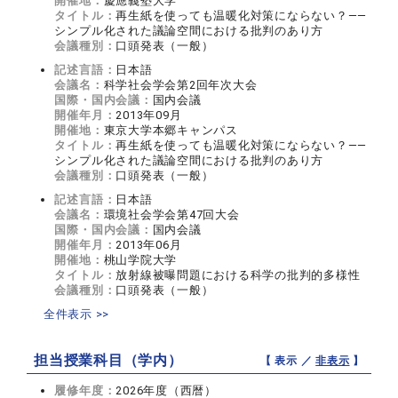
開催地：
慶應義塾大学
タイトル：
再生紙を使っても温暖化対策にならない？――
シンプル化された議論空間における批判のあり方
会議種別：
口頭発表（一般）
記述言語：
日本語
会議名：
科学社会学会第2回年次大会
国際・国内会議：
国内会議
開催年月：
2013年09月
開催地：
東京大学本郷キャンパス
タイトル：
再生紙を使っても温暖化対策にならない？――
シンプル化された議論空間における批判のあり方
会議種別：
口頭発表（一般）
記述言語：
日本語
会議名：
環境社会学会第47回大会
国際・国内会議：
国内会議
開催年月：
2013年06月
開催地：
桃山学院大学
タイトル：
放射線被曝問題における科学の批判的多様性
会議種別：
口頭発表（一般）
全件表示 >>
担当授業科目（学内）
【 表示 ／
非表示
】
履修年度：
2026年度（西暦）