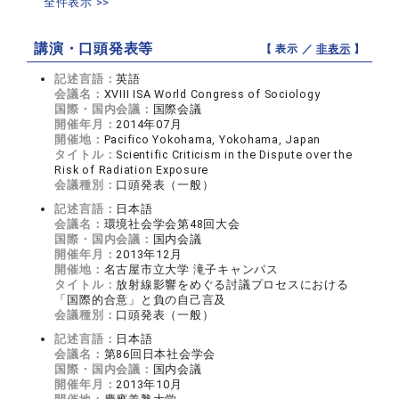
全件表示 >>
講演・口頭発表等
【 表示 ／
非表示
】
記述言語：
英語
会議名：
XVIII ISA World Congress of Sociology
国際・国内会議：
国際会議
開催年月：
2014年07月
開催地：
Pacifico Yokohama, Yokohama, Japan
タイトル：
Scientific Criticism in the Dispute over the
Risk of Radiation Exposure
会議種別：
口頭発表（一般）
記述言語：
日本語
会議名：
環境社会学会第48回大会
国際・国内会議：
国内会議
開催年月：
2013年12月
開催地：
名古屋市立大学 滝子キャンパス
タイトル：
放射線影響をめぐる討議プロセスにおける
「国際的合意」と負の自己言及
会議種別：
口頭発表（一般）
記述言語：
日本語
会議名：
第86回日本社会学会
国際・国内会議：
国内会議
開催年月：
2013年10月