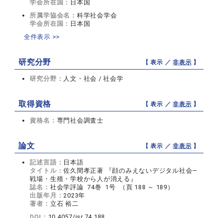
学会所在国：
日本国
所属学協会名：
科学社会学会
学会所在国：
日本国
全件表示 >>
研究分野
【 表示 ／
非表示
】
研究分野：
人文・社会 / 社会学
取得資格
【 表示 ／
非表示
】
資格名：
専門社会調査士
論文
【 表示 ／
非表示
】
記述言語：
日本語
タイトル：
佐久間孝正著 『顔のみえないデジタル社会―
戦場・生殖・学校から人が消える』
誌名：
社会学評論 74巻 1号 （頁 188 ～ 189）
出版年月：
2023年
著者：
立石 裕二
DOI：
10.4057/jsr.74.188