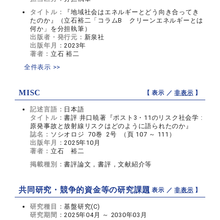
タイトル：
『地域社会はエネルギーとどう向き合ってき
たのか』（立石裕二「コラムB クリーンエネルギーとは
何か」を分担執筆）
出版者・発行元：
新泉社
出版年月：
2023年
著者：
立石 裕二
全件表示 >>
MISC
【 表示 ／
非表示
】
記述言語：
日本語
タイトル：
書評 井口暁著『ポスト3・11のリスク社会学 :
原発事故と放射線リスクはどのように語られたのか』
誌名：
ソシオロジ 70巻 2号 （頁 107 ～ 111）
出版年月：
2025年10月
著者：
立石 裕二
掲載種別：
書評論文，書評，文献紹介等
共同研究・競争的資金等の研究課題
【 表示 ／
非表示
】
研究種目：
基盤研究(C)
研究期間：
2025年04月 ～ 2030年03月