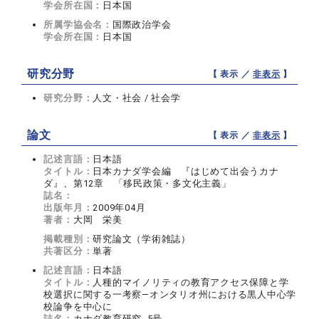
学会所在国：
日本国
所属学協会名：
国際政治学会
学会所在国：
日本国
研究分野
【 表示 ／
非表示
】
研究分野：
人文・社会 / 社会学
論文
【 表示 ／
非表示
】
記述言語：
日本語
タイトル：
日本カナダ学会編 『はじめて出会うカナ
ダ』、第12章 「移民政策・多文化主義」
誌名：
出版年月：
2009年04月
著者：
大岡 栄美
掲載種別：
研究論文（学術雑誌）
共著区分：
単著
記述言語：
日本語
タイトル：
人種的マイノリティの教育アクセス保障と学
校選択に関する一考察―オンタリオ州における黒人中心学
校論争を中心に
誌名：
カナダ教育研究 5号