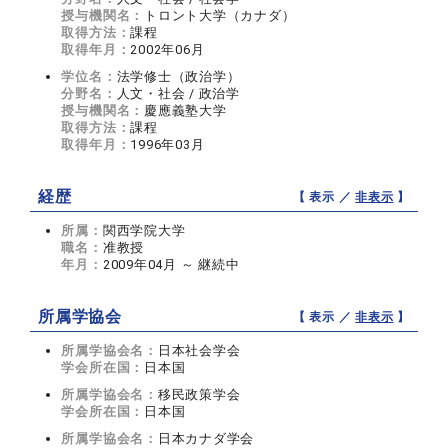
授与機関名：
トロント大学（カナダ）
取得方法：
課程
取得年月：
2002年06月
学位名：
法学修士（政治学）
分野名：
人文・社会 / 政治学
授与機関名：
慶應義塾大学
取得方法：
課程
取得年月：
1996年03月
経歴
【 表示 ／
非表示
】
所属：
関西学院大学
職名：
准教授
年月：
2009年04月 ～ 継続中
所属学協会
【 表示 ／
非表示
】
所属学協会名：
日本社会学会
学会所在国：
日本国
所属学協会名：
移民政策学会
学会所在国：
日本国
所属学協会名：
日本カナダ学会