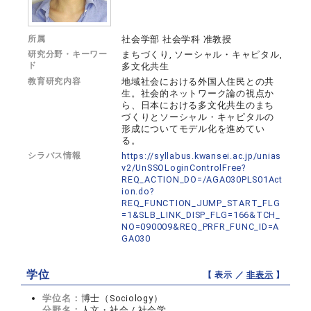
所属
社会学部 社会学科 准教授
研究分野・キーワー
まちづくり, ソーシャル・キャピタル,
ド
多文化共生
教育研究内容
地域社会における外国人住民との共
生。社会的ネットワーク論の視点か
ら、日本における多文化共生のまち
づくりとソーシャル・キャピタルの
形成についてモデル化を進めてい
る。
シラバス情報
https://syllabus.kwansei.ac.jp/unias
v2/UnSSOLoginControlFree?
REQ_ACTION_DO=/AGA030PLS01Act
ion.do?
REQ_FUNCTION_JUMP_START_FLG
=1&SLB_LINK_DISP_FLG=166&TCH_
NO=090009&REQ_PRFR_FUNC_ID=A
GA030
学位
【 表示 ／
非表示
】
学位名：
博士（Sociology）
分野名：
人文・社会 / 社会学