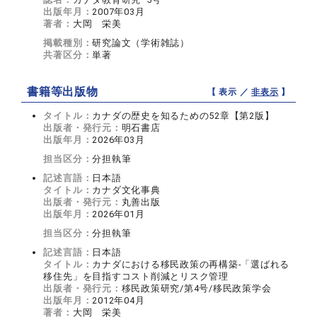
出版年月：
2007年03月
著者：
大岡 栄美
掲載種別：
研究論文（学術雑誌）
共著区分：
単著
書籍等出版物
【 表示 ／
非表示
】
タイトル：
カナダの歴史を知るための52章【第2版】
出版者・発行元：
明石書店
出版年月：
2026年03月
担当区分：
分担執筆
記述言語：
日本語
タイトル：
カナダ文化事典
出版者・発行元：
丸善出版
出版年月：
2026年01月
担当区分：
分担執筆
記述言語：
日本語
タイトル：
カナダにおける移民政策の再構築‐「選ばれる
移住先」を目指すコスト削減とリスク管理
出版者・発行元：
移民政策研究/第4号/移民政策学会
出版年月：
2012年04月
著者：
大岡 栄美