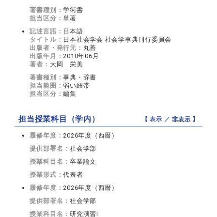
著書種別：
学術書
担当区分：
単著
記述言語：
日本語
タイトル：
日本社会学会 社会学事典刊行委員会
出版者・発行元：
丸善
出版年月：
2010年06月
著者：
大岡 栄美
著書種別：
事典・辞書
担当範囲：
弱い紐帯
担当区分：
編集
担当授業科目（学内）
【 表示 ／
非表示
】
履修年度：
2026年度（西暦）
提供部署名：
社会学部
授業科目名：
卒業論文
授業形式：
代表者
履修年度：
2026年度（西暦）
提供部署名：
社会学部
授業科目名：
研究演習I