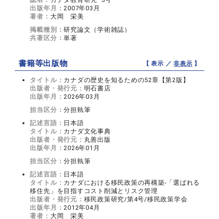
出版年月：
2007年03月
著者：
大岡 栄美
掲載種別：
研究論文（学術雑誌）
共著区分：
単著
書籍等出版物
【 表示 ／
非表示
】
タイトル：
カナダの歴史を知るための52章【第2版】
出版者・発行元：
明石書店
出版年月：
2026年03月
担当区分：
分担執筆
記述言語：
日本語
タイトル：
カナダ文化事典
出版者・発行元：
丸善出版
出版年月：
2026年01月
担当区分：
分担執筆
記述言語：
日本語
タイトル：
カナダにおける移民政策の再構築‐「選ばれる
移住先」を目指すコスト削減とリスク管理
出版者・発行元：
移民政策研究/第4号/移民政策学会
出版年月：
2012年04月
著者：
大岡 栄美