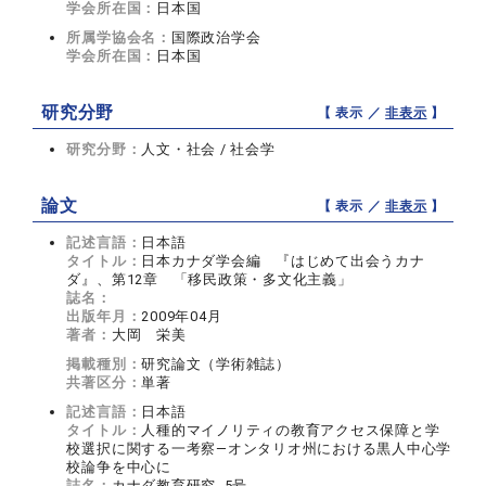
学会所在国：
日本国
所属学協会名：
国際政治学会
学会所在国：
日本国
研究分野
【 表示 ／
非表示
】
研究分野：
人文・社会 / 社会学
論文
【 表示 ／
非表示
】
記述言語：
日本語
タイトル：
日本カナダ学会編 『はじめて出会うカナ
ダ』、第12章 「移民政策・多文化主義」
誌名：
出版年月：
2009年04月
著者：
大岡 栄美
掲載種別：
研究論文（学術雑誌）
共著区分：
単著
記述言語：
日本語
タイトル：
人種的マイノリティの教育アクセス保障と学
校選択に関する一考察―オンタリオ州における黒人中心学
校論争を中心に
誌名：
カナダ教育研究 5号