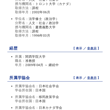
授与機関名：
トロント大学（カナダ）
取得方法：
課程
取得年月：
2002年06月
学位名：
法学修士（政治学）
分野名：
人文・社会 / 政治学
授与機関名：
慶應義塾大学
取得方法：
課程
取得年月：
1996年03月
経歴
【 表示 ／
非表示
】
所属：
関西学院大学
職名：
准教授
年月：
2009年04月 ～ 継続中
所属学協会
【 表示 ／
非表示
】
所属学協会名：
日本社会学会
学会所在国：
日本国
所属学協会名：
移民政策学会
学会所在国：
日本国
所属学協会名：
日本カナダ学会