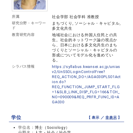
所属
社会学部 社会学科 准教授
研究分野・キーワー
まちづくり, ソーシャル・キャピタル,
ド
多文化共生
教育研究内容
地域社会における外国人住民との共
生。社会的ネットワーク論の視点か
ら、日本における多文化共生のまち
づくりとソーシャル・キャピタルの
形成についてモデル化を進めてい
る。
シラバス情報
https://syllabus.kwansei.ac.jp/unias
v2/UnSSOLoginControlFree?
REQ_ACTION_DO=/AGA030PLS01Act
ion.do?
REQ_FUNCTION_JUMP_START_FLG
=1&SLB_LINK_DISP_FLG=166&TCH_
NO=090009&REQ_PRFR_FUNC_ID=A
GA030
学位
【 表示 ／
非表示
】
学位名：
博士（Sociology）
分野名：
人文・社会 / 社会学