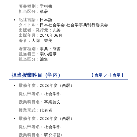
著書種別：
学術書
担当区分：
単著
記述言語：
日本語
タイトル：
日本社会学会 社会学事典刊行委員会
出版者・発行元：
丸善
出版年月：
2010年06月
著者：
大岡 栄美
著書種別：
事典・辞書
担当範囲：
弱い紐帯
担当区分：
編集
担当授業科目（学内）
【 表示 ／
非表示
】
履修年度：
2026年度（西暦）
提供部署名：
社会学部
授業科目名：
卒業論文
授業形式：
代表者
履修年度：
2026年度（西暦）
提供部署名：
社会学部
授業科目名：
研究演習I