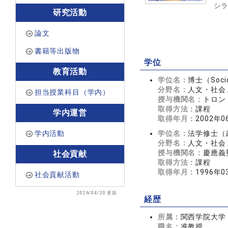
シラ
研究活動
論文
書籍等出版物
学位
教育活動
学位名：
博士（Soci
分野名：
人文・社会 
担当授業科目（学内）
授与機関名：
トロン
取得方法：
課程
学内運営
取得年月：
2002年0
学内活動
学位名：
法学修士（
分野名：
人文・社会 
授与機関名：
慶應義
社会貢献
取得方法：
課程
取得年月：
1996年0
社会貢献活動
2026/04/20 更新
経歴
所属：
関西学院大学
職名：
准教授