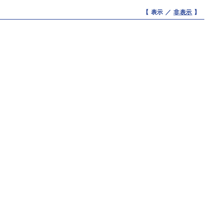
【 表示 ／
非表示
】