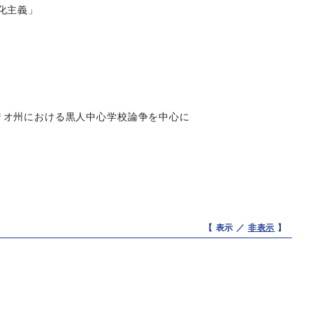
化主義」
リオ州における黒人中心学校論争を中心に
【 表示 ／
非表示
】