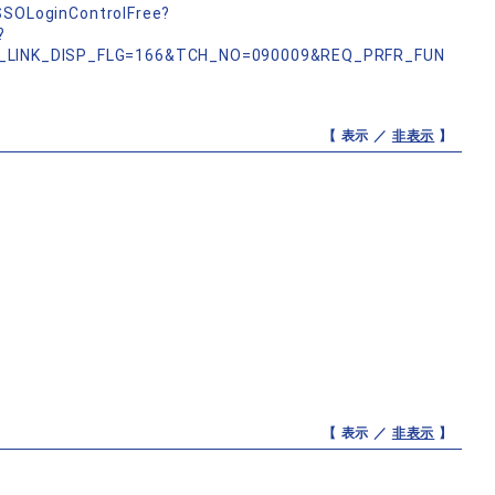
nSSOLoginControlFree?
?
_LINK_DISP_FLG=166&TCH_NO=090009&REQ_PRFR_FUN
【 表示 ／
非表示
】
【 表示 ／
非表示
】