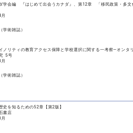
ダ学会編 『はじめて出会うカナダ』、第12章 「移民政策・多文
4月
（学術雑誌）
イノリティの教育アクセス保障と学校選択に関する一考察―オンタ
究 5号
3月
（学術雑誌）
歴史を知るための52章【第2版】
石書店
3月