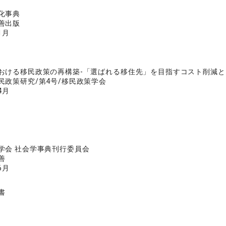
化事典
善出版
1月
おける移民政策の再構築‐「選ばれる移住先」を目指すコスト削減と
民政策研究/第4号/移民政策学会
4月
学会 社会学事典刊行委員会
善
6月
書