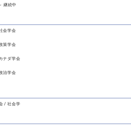
 ～ 継続中
社会学会
政策学会
カナダ学会
政治学会
 / 社会学