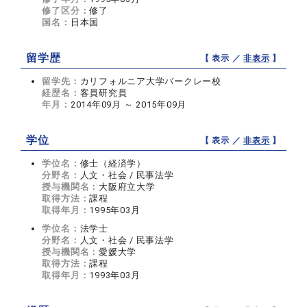
修了区分：
修了
国名：
日本国
留学歴
【 表示 ／
非表示
】
留学先：
カリフォルニア大学バークレー校
経歴名：
客員研究員
年月：
2014年09月 ～ 2015年09月
学位
【 表示 ／
非表示
】
学位名：
修士（経済学）
分野名：
人文・社会 / 民事法学
授与機関名：
大阪府立大学
取得方法：
課程
取得年月：
1995年03月
学位名：
法学士
分野名：
人文・社会 / 民事法学
授与機関名：
愛媛大学
取得方法：
課程
取得年月：
1993年03月