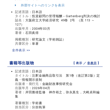
外部サイトへのリンクを表示
記述言語：
日本語
タイトル：
投資顧問の管理報酬－Gartenberg判決の検討
誌名：
大阪府立大学経済研究 49巻 2号 （頁 113 ～
127）
出版年月：
2004年03月
著者：
石田眞得
掲載種別：
研究論文（学術雑誌）
共著区分：
単著
全件表示 >>
書籍等出版物
【 表示 ／
非表示
】
記述言語：
日本語
タイトル：
注釈金融商品取引法 第1巻（改訂第2版）定
義・情報開示規制
出版者・発行元：
金融財政事情研究会
出版年月：
2026年04月
著者：
岸田雅雄監修 神作裕之，弥永真生，大崎貞和編
集
著書種別：
学術書
担当区分：
分担執筆