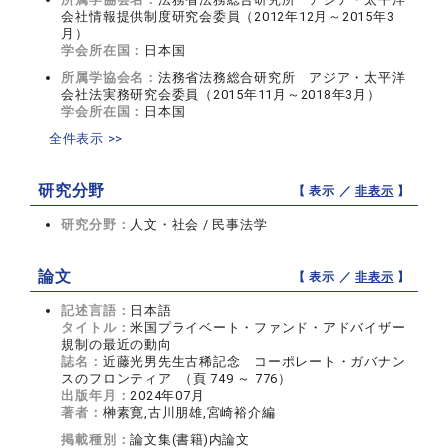
会社情報提供制度研究会委員（2012年12月～2015年3
月）
学会所在国：
日本国
所属学協会名：
法務省法務総合研究所 アジア・太平洋
会社法実務研究会委員（2015年11月～2018年3月）
学会所在国：
日本国
全件表示 >>
研究分野
【 表示 ／
非表示
】
研究分野：
人文・社会 / 民事法学
論文
【 表示 ／
非表示
】
記述言語：
日本語
タイトル：
米国プライベート・ファンド・アドバイザー
規制の最近の動向
誌名：
近藤光男先生古稀記念 コーポレート・ガバナン
スのフロンティア （頁 749 ～ 776）
出版年月：
2024年07月
著者：
榊素寛,古川朋雄,宮崎裕介編
掲載種別：
論文集(書籍)内論文