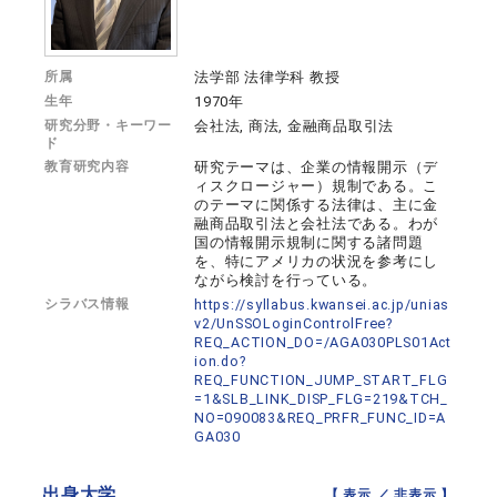
所属
法学部 法律学科 教授
生年
1970年
研究分野・キーワー
会社法, 商法, 金融商品取引法
ド
教育研究内容
研究テーマは、企業の情報開示（デ
ィスクロージャー）規制である。こ
のテーマに関係する法律は、主に金
融商品取引法と会社法である。わが
国の情報開示規制に関する諸問題
を、特にアメリカの状況を参考にし
ながら検討を行っている。
シラバス情報
https://syllabus.kwansei.ac.jp/unias
v2/UnSSOLoginControlFree?
REQ_ACTION_DO=/AGA030PLS01Act
ion.do?
REQ_FUNCTION_JUMP_START_FLG
=1&SLB_LINK_DISP_FLG=219&TCH_
NO=090083&REQ_PRFR_FUNC_ID=A
GA030
出身大学
【 表示 ／
非表示
】