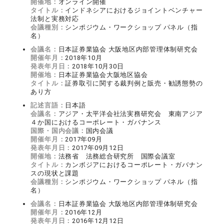
開催地：
オンライン開催
タイトル：
インドネシアにおけるジョイントベンチャー
法制と実務対応
会議種別：
シンポジウム・ワークショップ パネル（指
名）
会議名：
日本証券業協会 大阪地区内部管理体制研究会
開催年月：
2018年10月
発表年月日：
2018年10月30日
開催地：
日本証券業協会大阪地区協会
タイトル：
証券取引に関する裁判例と販売・勧誘態勢の
あり方
記述言語：
日本語
会議名：
アジア・太平洋会社法実務研究会 東南アジア
４か国におけるコーポレート・ガバナンス
国際・国内会議：
国内会議
開催年月：
2017年09月
発表年月日：
2017年09月12日
開催地：
法務省 法務総合研究所 国際会議室
タイトル：
カンボジアにおけるコーポレート・ガバナン
スの現状と課題
会議種別：
シンポジウム・ワークショップ パネル（指
名）
会議名：
日本証券業協会 大阪地区内部管理体制研究会
開催年月：
2016年12月
発表年月日：
2016年12月12日