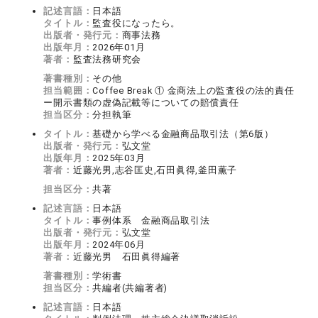
記述言語：
日本語
タイトル：
監査役になったら。
出版者・発行元：
商事法務
出版年月：
2026年01月
著者：
監査法務研究会
著書種別：
その他
担当範囲：
Coffee Break ① 金商法上の監査役の法的責任
ー開示書類の虚偽記載等についての賠償責任
担当区分：
分担執筆
タイトル：
基礎から学べる金融商品取引法（第6版）
出版者・発行元：
弘文堂
出版年月：
2025年03月
著者：
近藤光男,志谷匡史,石田眞得,釜田薫子
担当区分：
共著
記述言語：
日本語
タイトル：
事例体系 金融商品取引法
出版者・発行元：
弘文堂
出版年月：
2024年06月
著者：
近藤光男 石田眞得編著
著書種別：
学術書
担当区分：
共編者(共編著者)
記述言語：
日本語