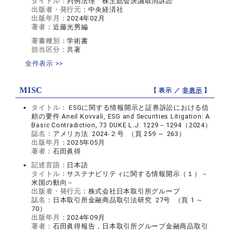
タイトル：
判例法理 株主総会決議取消訴訟
出版者・発行元：
中央経済社
出版年月：
2024年02月
著者：
近藤光男編
著書種別：
学術書
担当区分：
共著
全件表示 >>
MISC
【 表示 ／
非表示
】
タイトル：
ESGに関する情報開示と証券訴訟における信
頼の要件 Aneil Kovvali, ESG and Securities Litigation: A
Basic Contradiction, 73 DUKE L.J. 1229－1294（2024）
誌名：
アメリカ法 2024-２号 （頁 259 ～ 263）
出版年月：
2025年05月
著者：
石田眞得
記述言語：
日本語
タイトル：
サステナビリティに関する情報開示（１）－
米国の動向－
出版者・発行元：
株式会社日本取引所グループ
誌名：
日本取引所金融商品取引法研究 27号 （頁 1 ～
70）
出版年月：
2024年09月
著者：
石田眞得報告，日本取引所グループ金融商品取引