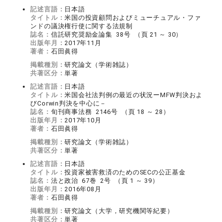
記述言語：
日本語
タイトル：
米国の投資顧問およびミューチュアル・ファ
ンドの議決権行使に関する法規制
誌名：
信託研究奨励金論集 38号 （頁 21 ～ 30）
出版年月：
2017年11月
著者：
石田眞得
掲載種別：
研究論文（学術雑誌）
共著区分：
単著
記述言語：
日本語
タイトル：
米国会社法判例の最近の状況ーMFW判決およ
びCorwin判決を中心に－
誌名：
旬刊商事法務 2146号 （頁 18 ～ 28）
出版年月：
2017年10月
著者：
石田眞得
掲載種別：
研究論文（学術雑誌）
共著区分：
単著
記述言語：
日本語
タイトル：
投資家被害救済のためのSECの公正基金
誌名：
法と政治 67巻 2号 （頁 1 ～ 39）
出版年月：
2016年08月
著者：
石田眞得
掲載種別：
研究論文（大学，研究機関等紀要）
共著区分：
単著