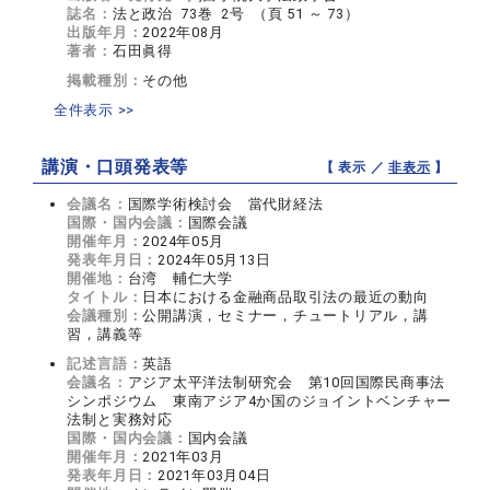
誌名：
法と政治 73巻 2号 （頁 51 ～ 73）
出版年月：
2022年08月
著者：
石田眞得
掲載種別：
その他
全件表示 >>
講演・口頭発表等
【 表示 ／
非表示
】
会議名：
国際学術検討会 當代財経法
国際・国内会議：
国際会議
開催年月：
2024年05月
発表年月日：
2024年05月13日
開催地：
台湾 輔仁大学
タイトル：
日本における金融商品取引法の最近の動向
会議種別：
公開講演，セミナー，チュートリアル，講
習，講義等
記述言語：
英語
会議名：
アジア太平洋法制研究会 第10回国際民商事法
シンポジウム 東南アジア4か国のジョイントベンチャー
法制と実務対応
国際・国内会議：
国内会議
開催年月：
2021年03月
発表年月日：
2021年03月04日