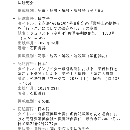
法研究会
掲載種別：
記事・総説・解説・論説等（その他）
記述言語：
日本語
タイトル：
金商法166条2項1号ヨ所定の「業務上の提携」
を「行うことについての決定をした」の意義
誌名：
ジュリスト（令和4年度重要判例解説） 1583号
（頁 95 ～ 96）
出版年月：
2023年04月
著者：
石田眞得
掲載種別：
記事・総説・解説・論説等（学術雑誌）
記述言語：
日本語
タイトル：
インサイダー取引規制における「業務執行を
決定する機関」による「業務上の提携」の決定の有無
誌名：
私法判例リマークス 2023（上） 66号 （頁 102
～ 105）
出版年月：
2023年03月
著者：
石田眞得
掲載種別：
その他
記述言語：
日本語
タイトル：
有価証券届出書に虚偽記載等がある場合にお
ける元引受証券会社の損害賠償責任 最判令和2年12月22
日民集74巻9号2277頁
出版者・発行元：
関西学院大学法政学会