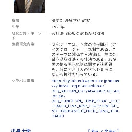
所属
法学部 法律学科 教授
生年
1970年
研究分野・キーワー
会社法, 商法, 金融商品取引法
ド
教育研究内容
研究テーマは、企業の情報開示（デ
ィスクロージャー）規制である。こ
のテーマに関係する法律は、主に金
融商品取引法と会社法である。わが
国の情報開示規制に関する諸問題
を、特にアメリカの状況を参考にし
ながら検討を行っている。
シラバス情報
https://syllabus.kwansei.ac.jp/unias
v2/UnSSOLoginControlFree?
REQ_ACTION_DO=/AGA030PLS01Act
ion.do?
REQ_FUNCTION_JUMP_START_FLG
=1&SLB_LINK_DISP_FLG=219&TCH_
NO=090083&REQ_PRFR_FUNC_ID=A
GA030
出身大学
【 表示 ／
非表示
】