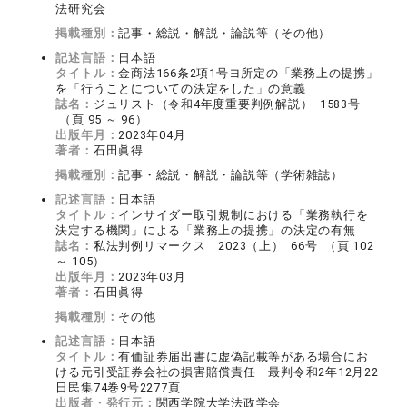
法研究会
掲載種別：
記事・総説・解説・論説等（その他）
記述言語：
日本語
タイトル：
金商法166条2項1号ヨ所定の「業務上の提携」
を「行うことについての決定をした」の意義
誌名：
ジュリスト（令和4年度重要判例解説） 1583号
（頁 95 ～ 96）
出版年月：
2023年04月
著者：
石田眞得
掲載種別：
記事・総説・解説・論説等（学術雑誌）
記述言語：
日本語
タイトル：
インサイダー取引規制における「業務執行を
決定する機関」による「業務上の提携」の決定の有無
誌名：
私法判例リマークス 2023（上） 66号 （頁 102
～ 105）
出版年月：
2023年03月
著者：
石田眞得
掲載種別：
その他
記述言語：
日本語
タイトル：
有価証券届出書に虚偽記載等がある場合にお
ける元引受証券会社の損害賠償責任 最判令和2年12月22
日民集74巻9号2277頁
出版者・発行元：
関西学院大学法政学会