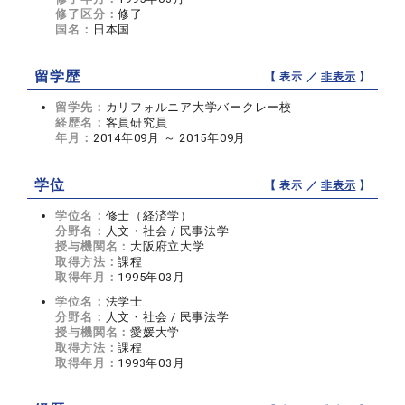
修了区分：
修了
国名：
日本国
留学歴
【 表示 ／
非表示
】
留学先：
カリフォルニア大学バークレー校
経歴名：
客員研究員
年月：
2014年09月 ～ 2015年09月
学位
【 表示 ／
非表示
】
学位名：
修士（経済学）
分野名：
人文・社会 / 民事法学
授与機関名：
大阪府立大学
取得方法：
課程
取得年月：
1995年03月
学位名：
法学士
分野名：
人文・社会 / 民事法学
授与機関名：
愛媛大学
取得方法：
課程
取得年月：
1993年03月