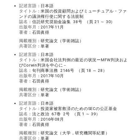
記述言語：
日本語
タイトル：
米国の投資顧問およびミューチュアル・ファ
ンドの議決権行使に関する法規制
誌名：
信託研究奨励金論集 38号 （頁 21 ～ 30）
出版年月：
2017年11月
著者：
石田眞得
掲載種別：
研究論文（学術雑誌）
共著区分：
単著
記述言語：
日本語
タイトル：
米国会社法判例の最近の状況ーMFW判決およ
びCorwin判決を中心に－
誌名：
旬刊商事法務 2146号 （頁 18 ～ 28）
出版年月：
2017年10月
著者：
石田眞得
掲載種別：
研究論文（学術雑誌）
共著区分：
単著
記述言語：
日本語
タイトル：
投資家被害救済のためのSECの公正基金
誌名：
法と政治 67巻 2号 （頁 1 ～ 39）
出版年月：
2016年08月
著者：
石田眞得
掲載種別：
研究論文（大学，研究機関等紀要）
共著区分：
単著