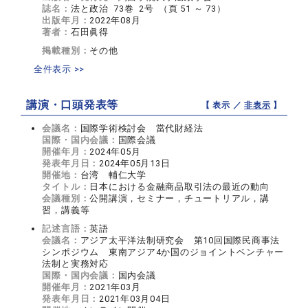
誌名：
法と政治 73巻 2号 （頁 51 ～ 73）
出版年月：
2022年08月
著者：
石田眞得
掲載種別：
その他
全件表示 >>
講演・口頭発表等
【 表示 ／
非表示
】
会議名：
国際学術検討会 當代財経法
国際・国内会議：
国際会議
開催年月：
2024年05月
発表年月日：
2024年05月13日
開催地：
台湾 輔仁大学
タイトル：
日本における金融商品取引法の最近の動向
会議種別：
公開講演，セミナー，チュートリアル，講
習，講義等
記述言語：
英語
会議名：
アジア太平洋法制研究会 第10回国際民商事法
シンポジウム 東南アジア4か国のジョイントベンチャー
法制と実務対応
国際・国内会議：
国内会議
開催年月：
2021年03月
発表年月日：
2021年03月04日