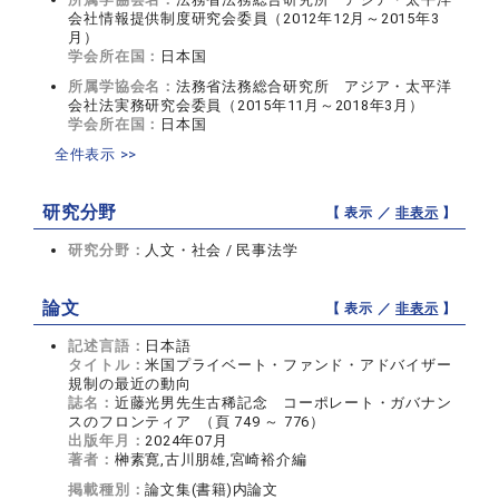
会社情報提供制度研究会委員（2012年12月～2015年3
月）
学会所在国：
日本国
所属学協会名：
法務省法務総合研究所 アジア・太平洋
会社法実務研究会委員（2015年11月～2018年3月）
学会所在国：
日本国
全件表示 >>
研究分野
【 表示 ／
非表示
】
研究分野：
人文・社会 / 民事法学
論文
【 表示 ／
非表示
】
記述言語：
日本語
タイトル：
米国プライベート・ファンド・アドバイザー
規制の最近の動向
誌名：
近藤光男先生古稀記念 コーポレート・ガバナン
スのフロンティア （頁 749 ～ 776）
出版年月：
2024年07月
著者：
榊素寛,古川朋雄,宮崎裕介編
掲載種別：
論文集(書籍)内論文