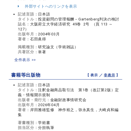
外部サイトへのリンクを表示
記述言語：
日本語
タイトル：
投資顧問の管理報酬－Gartenberg判決の検討
誌名：
大阪府立大学経済研究 49巻 2号 （頁 113 ～
127）
出版年月：
2004年03月
著者：
石田眞得
掲載種別：
研究論文（学術雑誌）
共著区分：
単著
全件表示 >>
書籍等出版物
【 表示 ／
非表示
】
記述言語：
日本語
タイトル：
注釈金融商品取引法 第1巻（改訂第2版）定
義・情報開示規制
出版者・発行元：
金融財政事情研究会
出版年月：
2026年04月
著者：
岸田雅雄監修 神作裕之，弥永真生，大崎貞和編
集
著書種別：
学術書
担当区分：
分担執筆