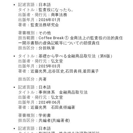
記述言語：
日本語
タイトル：
監査役になったら。
出版者・発行元：
商事法務
出版年月：
2026年01月
著者：
監査法務研究会
著書種別：
その他
担当範囲：
Coffee Break ① 金商法上の監査役の法的責任
ー開示書類の虚偽記載等についての賠償責任
担当区分：
分担執筆
タイトル：
基礎から学べる金融商品取引法（第6版）
出版者・発行元：
弘文堂
出版年月：
2025年03月
著者：
近藤光男,志谷匡史,石田眞得,釜田薫子
担当区分：
共著
記述言語：
日本語
タイトル：
事例体系 金融商品取引法
出版者・発行元：
弘文堂
出版年月：
2024年06月
著者：
近藤光男 石田眞得編著
著書種別：
学術書
担当区分：
共編者(共編著者)
記述言語：
日本語