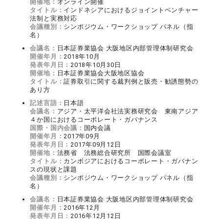
開催地：
オンライン開催
タイトル：
インドネシアにおけるジョイントベンチャー
法制と実務対応
会議種別：
シンポジウム・ワークショップ パネル（指
名）
会議名：
日本証券業協会 大阪地区内部管理体制研究会
開催年月：
2018年10月
発表年月日：
2018年10月30日
開催地：
日本証券業協会大阪地区協会
タイトル：
証券取引に関する裁判例と販売・勧誘態勢の
あり方
記述言語：
日本語
会議名：
アジア・太平洋会社法実務研究会 東南アジア
４か国におけるコーポレート・ガバナンス
国際・国内会議：
国内会議
開催年月：
2017年09月
発表年月日：
2017年09月12日
開催地：
法務省 法務総合研究所 国際会議室
タイトル：
カンボジアにおけるコーポレート・ガバナン
スの現状と課題
会議種別：
シンポジウム・ワークショップ パネル（指
名）
会議名：
日本証券業協会 大阪地区内部管理体制研究会
開催年月：
2016年12月
発表年月日：
2016年12月12日