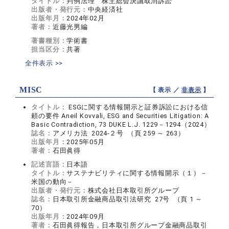
タイトル：
判例法理 株主総会決議取消訴訟
出版者・発行元：
中央経済社
出版年月：
2024年02月
著者：
近藤光男編
著書種別：
学術書
担当区分：
共著
全件表示 >>
MISC
【 表示 ／
非表示
】
タイトル：
ESGに関する情報開示と証券訴訟における信
頼の要件 Aneil Kovvali, ESG and Securities Litigation: A
Basic Contradiction, 73 DUKE L.J. 1229－1294（2024）
誌名：
アメリカ法 2024-２号 （頁 259 ～ 263）
出版年月：
2025年05月
著者：
石田眞得
記述言語：
日本語
タイトル：
サステナビリティに関する情報開示（１）－
米国の動向－
出版者・発行元：
株式会社日本取引所グループ
誌名：
日本取引所金融商品取引法研究 27号 （頁 1 ～
70）
出版年月：
2024年09月
著者：
石田眞得報告，日本取引所グループ金融商品取引