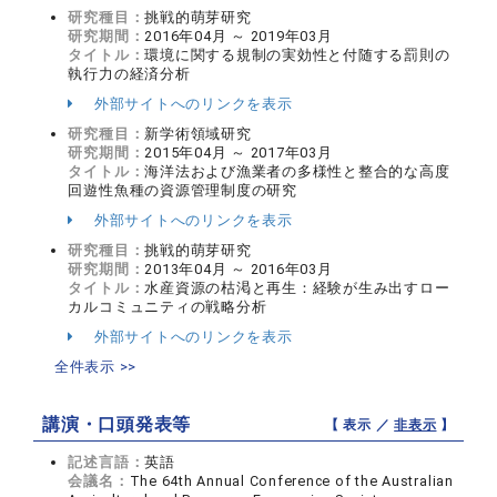
研究種目：
挑戦的萌芽研究
研究期間：
2016年04月 ～ 2019年03月
タイトル：
環境に関する規制の実効性と付随する罰則の
執行力の経済分析
外部サイトへのリンクを表示
研究種目：
新学術領域研究
研究期間：
2015年04月 ～ 2017年03月
タイトル：
海洋法および漁業者の多様性と整合的な高度
回遊性魚種の資源管理制度の研究
外部サイトへのリンクを表示
研究種目：
挑戦的萌芽研究
研究期間：
2013年04月 ～ 2016年03月
タイトル：
水産資源の枯渇と再生：経験が生み出すロー
カルコミュニティの戦略分析
外部サイトへのリンクを表示
全件表示 >>
講演・口頭発表等
【 表示 ／
非表示
】
記述言語：
英語
会議名：
The 64th Annual Conference of the Australian