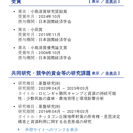
受賞
【 表示 ／
非表示
】
賞名：
小島清賞研究奨励賞
受賞年月：
2024年10月
授与機関：
日本国際経済学会
賞名：
小田賞
受賞年月：
2015年11月
授与機関：
日本国際経済学会
賞名：
小島清賞優秀論文賞
受賞年月：
2006年10月
授与機関：
日本国際経済学会
共同研究・競争的資金等の研究課題
【 表示 ／
非表示
】
研究種目：
基盤研究(B)
研究期間：
2020年04月 ～ 2025年03月
タイトル：
ロヒンギャ難民キャンプと資源の持続可能
性：少数民族の森林・農地管理と環境影響分析
研究種目：
基盤研究(B)
研究期間：
2016年04月 ～ 2021年03月
タイトル：
チッタゴン丘陵地帯村落の所有権・意思決定
構造と資源利用に関する合意形成の研究
外部サイトへのリンクを表示