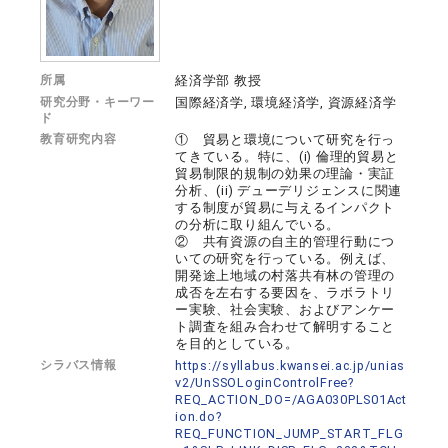
所属
経済学部 教授
研究分野・キーワー
国際経済学, 環境経済学, 資源経済学
ド
教育研究内容
① 貿易と環境について研究を行っ
てきている。特に、(i) 倫理的貿易と
貿易制限的規制の効果の理論・実証
分析、(ii) デューデリジェンスに関連
する制度が貿易に与えるインパクト
の分析に取り組んでいる。
② 共有資源の自主的管理行動につ
いての研究を行っている。例えば、
開発途上地域の村落共有林の管理の
成否を左右する要因を、ラボラトリ
ー実験、社会実験、およびアンケー
ト調査を組み合わせて解明すること
を目的としている。
シラバス情報
https://syllabus.kwansei.ac.jp/unias
v2/UnSSOLoginControlFree?
REQ_ACTION_DO=/AGA030PLS01Act
ion.do?
REQ_FUNCTION_JUMP_START_FLG