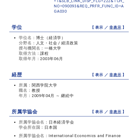
=1&SLB_LINK_DISP_FLG=222&TCH_
NO=090093&REQ_PRFR_FUNC_ID=A
GA030
学位
【 表示 ／
非表示
】
学位名：
博士（経済学）
分野名：
人文・社会 / 経済政策
授与機関名：
一橋大学
取得方法：
課程
取得年月：
2003年06月
経歴
【 表示 ／
非表示
】
所属：
関西学院大学
職名：
教授
年月：
2009年04月 ～ 継続中
所属学協会
【 表示 ／
非表示
】
所属学協会名：
日本経済学会
学会所在国：
日本国
所属学協会名：
International Economics and Finance