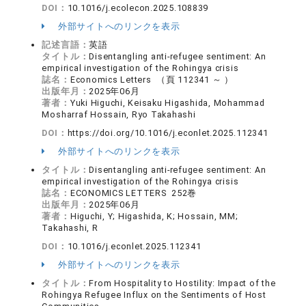
DOI：
10.1016/j.ecolecon.2025.108839
外部サイトへのリンクを表示
記述言語：
英語
タイトル：
Disentangling anti-refugee sentiment: An
empirical investigation of the Rohingya crisis
誌名：
Economics Letters （頁 112341 ～ ）
出版年月：
2025年06月
著者：
Yuki Higuchi, Keisaku Higashida, Mohammad
Mosharraf Hossain, Ryo Takahashi
DOI：
https://doi.org/10.1016/j.econlet.2025.112341
外部サイトへのリンクを表示
タイトル：
Disentangling anti-refugee sentiment: An
empirical investigation of the Rohingya crisis
誌名：
ECONOMICS LETTERS 252巻
出版年月：
2025年06月
著者：
Higuchi, Y; Higashida, K; Hossain, MM;
Takahashi, R
DOI：
10.1016/j.econlet.2025.112341
外部サイトへのリンクを表示
タイトル：
From Hospitality to Hostility: Impact of the
Rohingya Refugee Influx on the Sentiments of Host