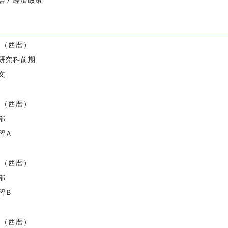
 / 経済政策
）
度（西暦）
研究科前期
文
度（西暦）
部
習Ａ
度（西暦）
部
習Ｂ
度（西暦）