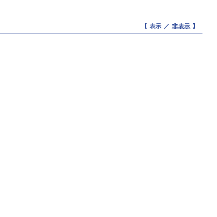
【 表示 ／
非表示
】