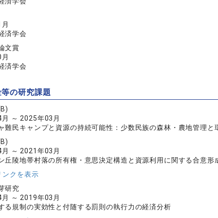
経済学会
1月
経済学会
論文賞
0月
経済学会
金等の研究課題
B)
4月 ～ 2025年03月
ャ難民キャンプと資源の持続可能性：少数民族の森林・農地管理と
B)
4月 ～ 2021年03月
ン丘陵地帯村落の所有権・意思決定構造と資源利用に関する合意形
リンクを表示
芽研究
4月 ～ 2019年03月
する規制の実効性と付随する罰則の執行力の経済分析