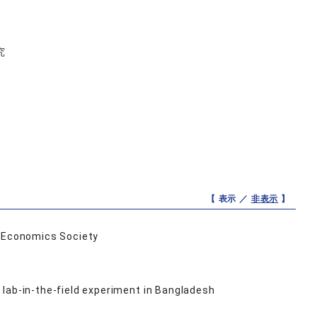
究
【 表示 ／
非表示
】
e Economics Society
lab-in-the-field experiment in Bangladesh