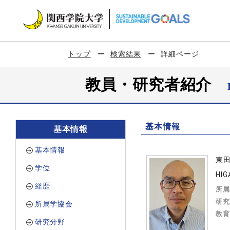
トップ
検索結果
詳細ページ
教員・研究者紹介
基本情報
基本情報
基本情報
東
学位
HIG
経歴
所属
研究
所属学協会
教育
研究分野