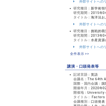
外部サイトへの
研究種目：
新学術領
研究期間：
2015年0
タイトル：
海洋法お
外部サイトへの
研究種目：
挑戦的萌
研究期間：
2013年0
タイトル：
水産資源
外部サイトへの
全件表示 >>
講演・口頭発表等
記述言語：
英語
会議名：
The 64th A
国際・国内会議：
国
開催年月：
2020年0
開催地：
University 
タイトル：
Factors 
会議種別：
口頭発表