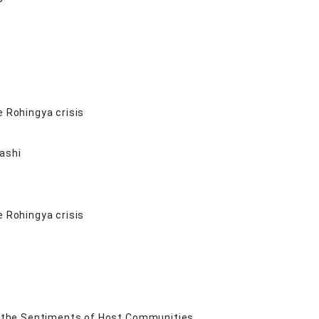
e Rohingya crisis
ashi
e Rohingya crisis
on the Sentiments of Host Communities