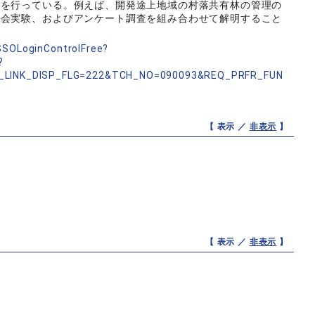
究を行っている。例えば、開発途上地域の村落共有林の管理の
社会実験、およびアンケート調査を組み合わせて解明すること
nSSOLoginControlFree?
?
_LINK_DISP_FLG=222&TCH_NO=090093&REQ_PRFR_FUN
【 表示 ／
非表示
】
【 表示 ／
非表示
】