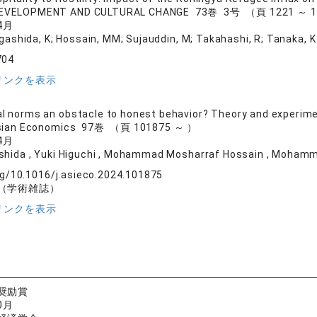
EVELOPMENT AND CULTURAL CHANGE 73巻 3号 （頁 1221 ～ 
4月
igashida, K; Hossain, MM; Sujauddin, M; Takahashi, R; Tanaka, K
704
リンクを表示
al norms an obstacle to honest behavior? Theory and experim
Asian Economics 97巻 （頁 101875 ～ ）
4月
shida , Yuki Higuchi , Mohammad Mosharraf Hossain , Mohamm
rg/10.1016/j.asieco.2024.101875
（学術雑誌）
リンクを表示
奨励賞
0月