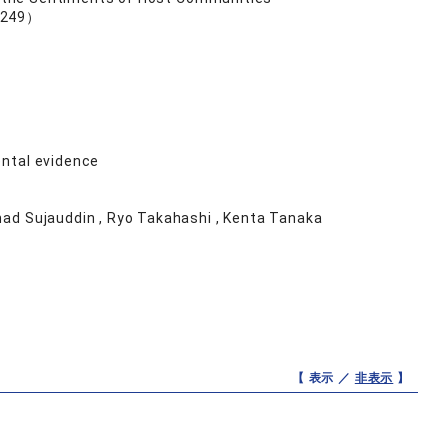
1249）
ental evidence
ad Sujauddin , Ryo Takahashi , Kenta Tanaka
【 表示 ／
非表示
】