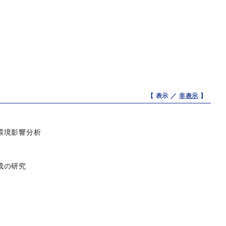
【 表示 ／
非表示
】
環境影響分析
成の研究