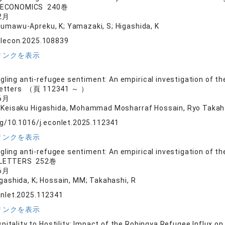
 ECONOMICS 240巻
2月
tumawu-Apreku, K; Yamazaki, S; Higashida, K
olecon.2025.108839
リンクを表示
gling anti-refugee sentiment: An empirical investigation of th
Letters （頁 112341 ～ ）
6月
, Keisaku Higashida, Mohammad Mosharraf Hossain, Ryo Takah
rg/10.1016/j.econlet.2025.112341
リンクを表示
gling anti-refugee sentiment: An empirical investigation of th
 LETTERS 252巻
6月
igashida, K; Hossain, MM; Takahashi, R
onlet.2025.112341
リンクを表示
pitality to Hostility: Impact of the Rohingya Refugee Influx 