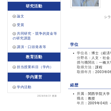
研究活動
論文
シラ
受賞
共同研究・競争的資金等
の研究課題
学位
講演・口頭発表等
学位名：
博士（経済
教育活動
分野名：
人文・社会 
授与機関名：
一橋大
担当授業科目（学内）
取得方法：
課程
取得年月：
2003年0
学内運営
経歴
学内活動
所属：
関西学院大学
2026/04/21 更新
職名：
教授
年月：
2009年04月