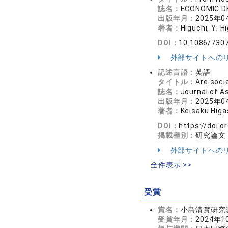
誌名：
ECONOMIC D
出版年月：
2025年0
著者：
Higuchi, Y; H
DOI：
10.1086/730
外部サイトへの
記述言語：
英語
タイトル：
Are soci
誌名：
Journal of 
出版年月：
2025年0
著者：
Keisaku Higa
DOI：
https://doi.o
掲載種別：
研究論文
外部サイトへの
全件表示 >>
受賞
賞名：
小島清賞研究
受賞年月：
2024年1