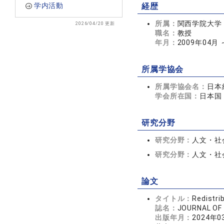
学内活動
経歴
所属：
関西学院大学
2026/04/20 更新
職名：
教授
年月：
2009年04月
所属学協会
所属学協会名：
日本
学会所在国：
日本国
研究分野
研究分野：
人文・社会
研究分野：
人文・社会
論文
タイトル：
Redistri
誌名：
JOURNAL O
出版年月：
2024年0