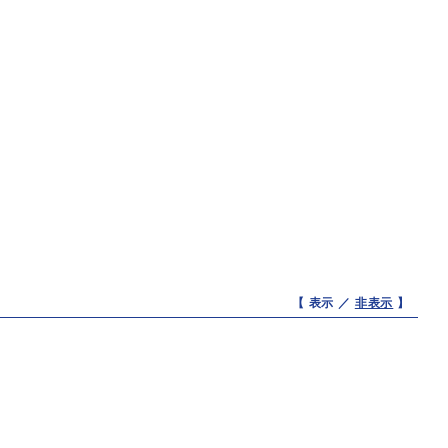
【 表示 ／
非表示
】