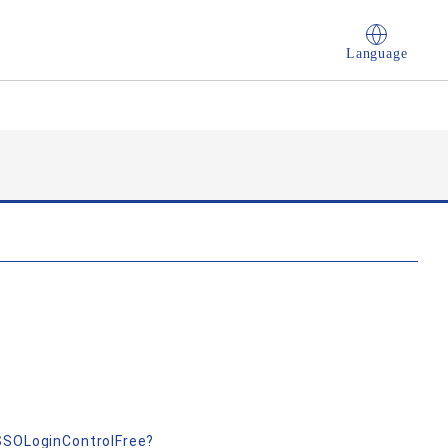
Language
nSSOLoginControlFree?