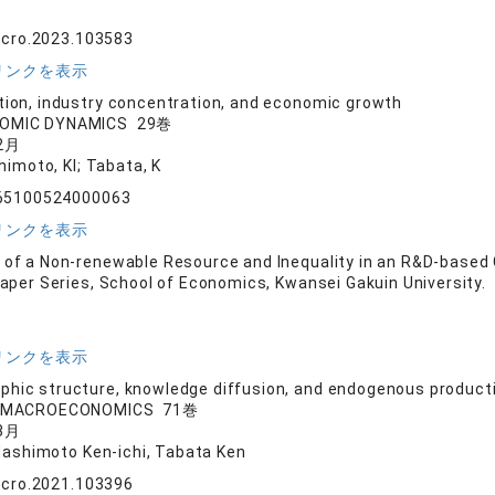
acro.2023.103583
リンクを表示
tion, industry concentration, and economic growth
OMIC DYNAMICS 29巻
2月
himoto, KI; Tabata, K
65100524000063
リンクを表示
 of a Non-renewable Resource and Inequality in an R&D-based
Paper Series, School of Economics, Kwansei Gakuin Universi
リンクを表示
hic structure, knowledge diffusion, and endogenous producti
F MACROECONOMICS 71巻
3月
 Hashimoto Ken-ichi, Tabata Ken
acro.2021.103396