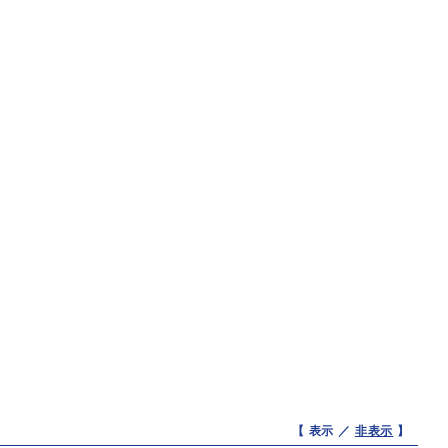
【 表示 ／
非表示
】