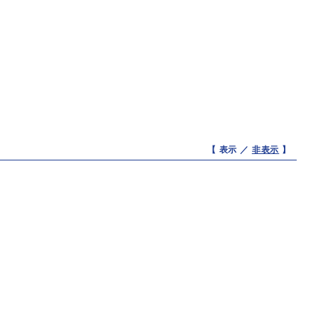
【 表示 ／
非表示
】