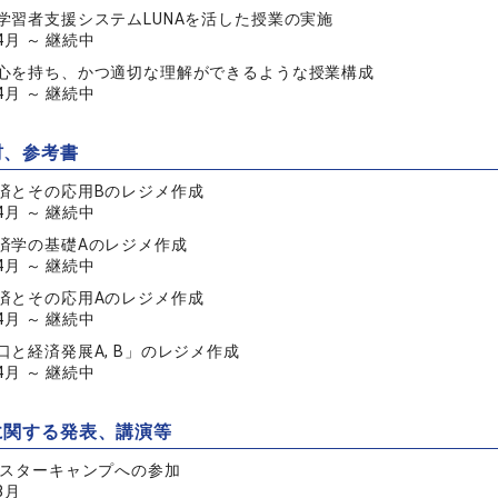
学習者支援システムLUNAを活した授業の実施
04月 ～ 継続中
心を持ち、かつ適切な理解ができるような授業構成
04月 ～ 継続中
材、参考書
済とその応用Bのレジメ作成
04月 ～ 継続中
済学の基礎Aのレジメ作成
04月 ～ 継続中
済とその応用Aのレジメ作成
04月 ～ 継続中
口と経済発展A, B」のレジメ作成
04月 ～ 継続中
に関する発表、講演等
ルスターキャンプへの参加
8月