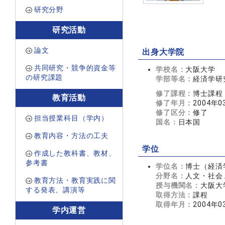
研究分野
研究活動
論文
出身大学院
共同研究・競争的資金等
学校名：
大阪大学
の研究課題
学部等名：
経済学研
修了課程：
博士課程
教育活動
修了年月：
2004年0
修了区分：
修了
担当授業科目（学内）
国名：
日本国
教育内容・方法の工夫
学位
作成した教科書、教材、
参考書
学位名：
博士（経済
分野名：
人文・社会 
教育方法・教育実践に関
授与機関名：
大阪大
する発表、講演等
取得方法：
課程
取得年月：
2004年0
学内運営