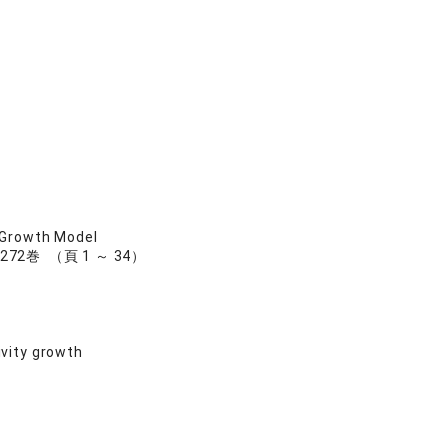
 Growth Model
ty. 272巻 （頁 1 ～ 34）
vity growth