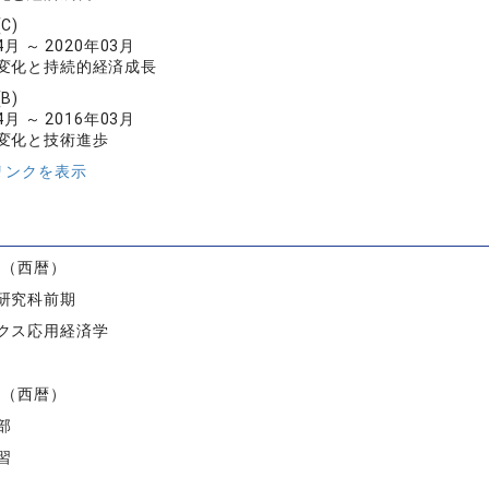
C)
4月 ～ 2020年03月
変化と持続的経済成長
B)
4月 ～ 2016年03月
変化と技術進歩
リンクを表示
）
度（西暦）
研究科前期
クス応用経済学
度（西暦）
部
習