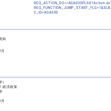
REQ_ACTION_DO=/AGA030PLS01Action.do
REQ_FUNCTION_JUMP_START_FLG=1&SLB
C_ID=AGA030
究科
3月
学）
/ 経済政策
学
3月