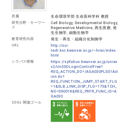
所属
生命環境学部 生命医科学科 教授
研究分野・キーワー
Cell Biology, Developmental Biology,
ド
Regenerative Medicine, 再生医療, 発
生生物学, 細胞生物学
教育研究内容
発生・再生・組織分化制御学
URL
http://sci-
tech.ksc.kwansei.ac.jp/~hirai/index.
html
シラバス情報
https://syllabus.kwansei.ac.jp/unias
v2/UnSSOLoginControlFree?
REQ_ACTION_DO=/AGA030PLS01Act
ion.do?
REQ_FUNCTION_JUMP_START_FLG
=1&SLB_LINK_DISP_FLG=175&TCH_
NO=090018&REQ_PRFR_FUNC_ID=A
GA030
SDGs 関連ゴール