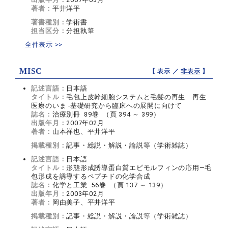
著者：
平井洋平
著書種別：
学術書
担当区分：
分担執筆
全件表示 >>
MISC
【 表示 ／
非表示
】
記述言語：
日本語
タイトル：
毛包上皮幹細胞システムと毛髪の再生 再生
医療のいま -基礎研究から臨床への展開に向けて
誌名：
治療別冊 89巻 （頁 394 ～ 399）
出版年月：
2007年02月
著者：
山本祥也、平井洋平
掲載種別：
記事・総説・解説・論説等（学術雑誌）
記述言語：
日本語
タイトル：
形態形成誘導蛋白質エピモルフィンの応用―毛
包形成を誘導するペプチドの化学合成
誌名：
化学と工業 56巻 （頁 137 ～ 139）
出版年月：
2003年02月
著者：
岡由美子、平井洋平
掲載種別：
記事・総説・解説・論説等（学術雑誌）