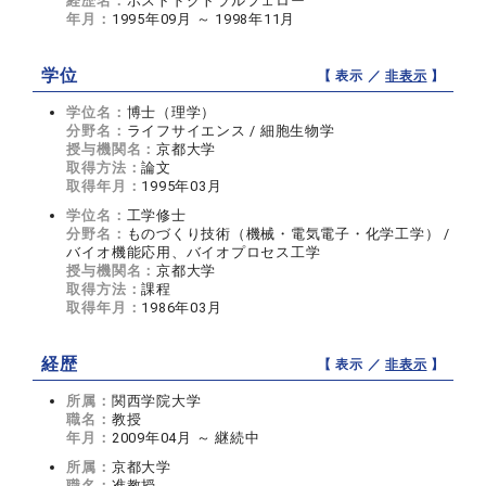
経歴名：
ポストドクトラルフェロー
年月：
1995年09月 ～ 1998年11月
学位
【 表示 ／
非表示
】
学位名：
博士（理学）
分野名：
ライフサイエンス / 細胞生物学
授与機関名：
京都大学
取得方法：
論文
取得年月：
1995年03月
学位名：
工学修士
分野名：
ものづくり技術（機械・電気電子・化学工学） /
バイオ機能応用、バイオプロセス工学
授与機関名：
京都大学
取得方法：
課程
取得年月：
1986年03月
経歴
【 表示 ／
非表示
】
所属：
関西学院大学
職名：
教授
年月：
2009年04月 ～ 継続中
所属：
京都大学
職名：
准教授