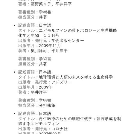
著者：
葛野菜々子、平井洋平
著書種別：
学術書
担当区分：
共著
記述言語：
日本語
タイトル：
エピモルフィンの膜トポロジーと生理機能
化学と生物 １１月号
出版者・発行元：
学会出版センター
出版年月：
2009年11月
著者：
奥川洋司、平井洋平
著書種別：
学術書
担当区分：
共著
記述言語：
日本語
タイトル：
地球環境と人類の未来を考える生命科学
出版者・発行元：
アドズリー
出版年月：
2009年
著者：
平井洋平
著書種別：
学術書
担当区分：
分担執筆
記述言語：
日本語
タイトル：
再生医療のための細胞生物学：器官形成を制
御するエピモルフィン
出版者・発行元：
コロナ社
出版年月：
2007年03月