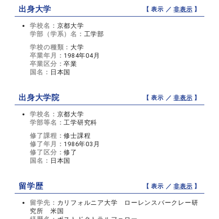
出身大学
【 表示 ／
非表示
】
学校名：
京都大学
学部（学系）名：
工学部
学校の種類：
大学
卒業年月：
1984年04月
卒業区分：
卒業
国名：
日本国
出身大学院
【 表示 ／
非表示
】
学校名：
京都大学
学部等名：
工学研究科
修了課程：
修士課程
修了年月：
1986年03月
修了区分：
修了
国名：
日本国
留学歴
【 表示 ／
非表示
】
留学先：
カリフォルニア大学 ローレンスバークレー研
究所 米国