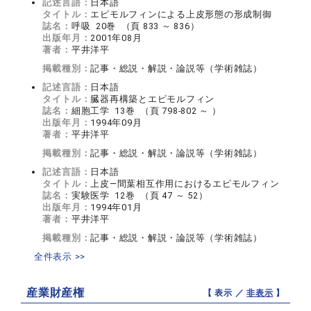
記述言語：
日本語
タイトル：
エピモルフィンによる上皮形態の形成制御
誌名：
呼吸 20巻 （頁 833 ～ 836）
出版年月：
2001年08月
著者：
平井洋平
掲載種別：
記事・総説・解説・論説等（学術雑誌）
記述言語：
日本語
タイトル：
臓器再構築とエピモルフィン
誌名：
細胞工学 13巻 （頁 798-802 ～ ）
出版年月：
1994年09月
著者：
平井洋平
掲載種別：
記事・総説・解説・論説等（学術雑誌）
記述言語：
日本語
タイトル：
上皮―間葉相互作用におけるエピモルフィン
誌名：
実験医学 12巻 （頁 47 ～ 52）
出版年月：
1994年01月
著者：
平井洋平
掲載種別：
記事・総説・解説・論説等（学術雑誌）
全件表示 >>
産業財産権
【 表示 ／
非表示
】