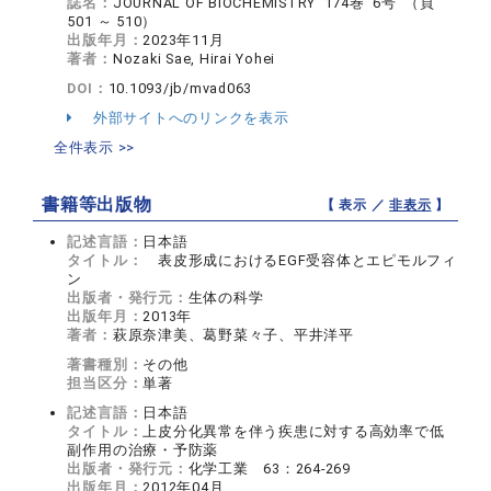
誌名：
JOURNAL OF BIOCHEMISTRY 174巻 6号 （頁
501 ～ 510）
出版年月：
2023年11月
著者：
Nozaki Sae, Hirai Yohei
DOI：
10.1093/jb/mvad063
外部サイトへのリンクを表示
全件表示 >>
書籍等出版物
【 表示 ／
非表示
】
記述言語：
日本語
タイトル：
表皮形成におけるEGF受容体とエピモルフィ
ン
出版者・発行元：
生体の科学
出版年月：
2013年
著者：
萩原奈津美、葛野菜々子、平井洋平
著書種別：
その他
担当区分：
単著
記述言語：
日本語
タイトル：
上皮分化異常を伴う疾患に対する高効率で低
副作用の治療・予防薬
出版者・発行元：
化学工業 63：264-269
出版年月：
2012年04月