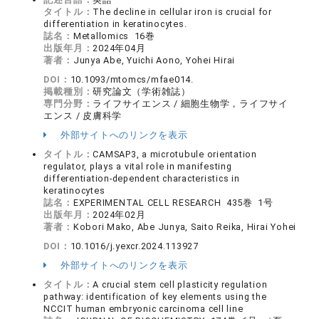
タイトル：
The decline in cellular iron is crucial for
differentiation in keratinocytes.
誌名：
Metallomics 16巻
出版年月：
2024年04月
著者：
Junya Abe, Yuichi Aono, Yohei Hirai
DOI：
10.1093/mtomcs/mfae014.
掲載種別：
研究論文（学術雑誌）
専門分野：
ライフサイエンス / 細胞生物学，ライフサイ
エンス / 皮膚科学
外部サイトへのリンクを表示
タイトル：
CAMSAP3, a microtubule orientation
regulator, plays a vital role in manifesting
differentiation-dependent characteristics in
keratinocytes
誌名：
EXPERIMENTAL CELL RESEARCH 435巻 1号
出版年月：
2024年02月
著者：
Kobori Mako, Abe Junya, Saito Reika, Hirai Yohei
DOI：
10.1016/j.yexcr.2024.113927
外部サイトへのリンクを表示
タイトル：
A crucial stem cell plasticity regulation
pathway: identification of key elements using the
NCCIT human embryonic carcinoma cell line