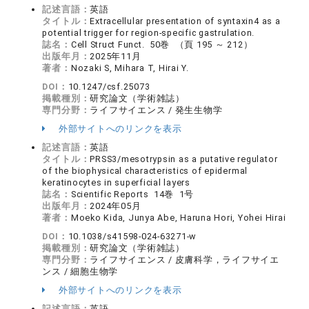
記述言語：
英語
タイトル：
Extracellular presentation of syntaxin4 as a
potential trigger for region-specific gastrulation.
誌名：
Cell Struct Funct. 50巻 （頁 195 ～ 212）
出版年月：
2025年11月
著者：
Nozaki S, Mihara T, Hirai Y.
DOI：
10.1247/csf.25073
掲載種別：
研究論文（学術雑誌）
専門分野：
ライフサイエンス / 発生生物学
外部サイトへのリンクを表示
記述言語：
英語
タイトル：
PRSS3/mesotrypsin as a putative regulator
of the biophysical characteristics of epidermal
keratinocytes in superficial layers
誌名：
Scientific Reports 14巻 1号
出版年月：
2024年05月
著者：
Moeko Kida, Junya Abe, Haruna Hori, Yohei Hirai
DOI：
10.1038/s41598-024-63271-w
掲載種別：
研究論文（学術雑誌）
専門分野：
ライフサイエンス / 皮膚科学，ライフサイエ
ンス / 細胞生物学
外部サイトへのリンクを表示
記述言語：
英語