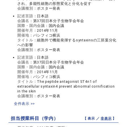
され、多能性細胞の形態変化と分化を促す
会議種別：
ポスター発表
記述言語：
日本語
会議名：
第37回日本分子生物学会年会
国際・国内会議：
国内会議
開催年月：
2014年11月
開催地：
パシフィコ横浜
タイトル：
細胞外で機能発揮するsyntaxinsの三胚葉分化
への影響
会議種別：
ポスター発表
記述言語：
日本語
会議名：
第37回日本分子生物学会年会
国際・国内会議：
国内会議
開催年月：
2014年11月
開催地：
パシフィコ横浜
タイトル：
The peptide antagonist ST4n1 of
extracellular syntaxin4 prevent abnormal cornification
in the skin
会議種別：
ポスター発表
全件表示 >>
担当授業科目（学内）
【 表示 ／
非表示
】