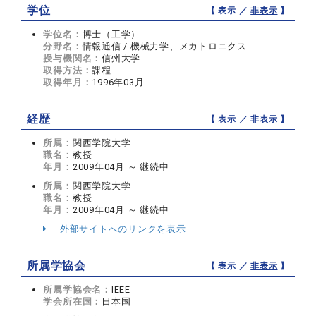
学位
【 表示 ／
非表示
】
学位名：
博士（工学）
分野名：
情報通信 / 機械力学、メカトロニクス
授与機関名：
信州大学
取得方法：
課程
取得年月：
1996年03月
経歴
【 表示 ／
非表示
】
所属：
関西学院大学
職名：
教授
年月：
2009年04月 ～ 継続中
所属：
関西学院大学
職名：
教授
年月：
2009年04月 ～ 継続中
外部サイトへのリンクを表示
所属学協会
【 表示 ／
非表示
】
所属学協会名：
IEEE
学会所在国：
日本国