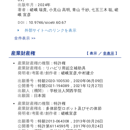
出版年月：
2024年
著者：
嵯峨 瑞貴, 小見山 高明, 青山 千紗, 七五三木 聡, 嵯
峨 宣彦
DOI：
10.9746/sicetr.60.67
外部サイトへのリンクを表示
全件表示 >>
産業財産権
【 表示 ／
非表示
】
産業財産権の種類：
特許権
産業財産権名：
リハビリ用起立補助具
発明者/考案者/創作者：
嵯峨宣彦,中村建介
出願番号：
特願2020-100530，2020年06月09日
公開番号：
特開2021-194089，2021年12月27日
出願人（機関）：
学校法人関西学院
出願国：
日本国
産業財産権の種類：
特許権
産業財産権名：
多体節型ロボット及びその体節
発明者/考案者/創作者：
嵯峨宣彦
出願番号：
特願2013-064308，2013年03月26日
公開番号：
特許第6114595号，2017年03月24日