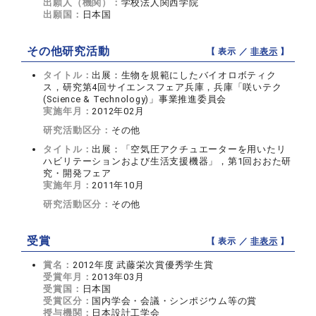
出願人（機関）：
学校法人関西学院
出願国：
日本国
その他研究活動
【 表示 ／
非表示
】
タイトル：
出展：生物を規範にしたバイオロボティク
ス，研究第4回サイエンスフェア兵庫，兵庫「咲いテク
(Science & Technology)」事業推進委員会
実施年月：
2012年02月
研究活動区分：
その他
タイトル：
出展：「空気圧アクチュエーターを用いたリ
ハビリテーションおよび生活支援機器」，第1回おおた研
究・開発フェア
実施年月：
2011年10月
研究活動区分：
その他
受賞
【 表示 ／
非表示
】
賞名：
2012年度 武藤栄次賞優秀学生賞
受賞年月：
2013年03月
受賞国：
日本国
受賞区分：
国内学会・会議・シンポジウム等の賞
授与機関：
日本設計工学会