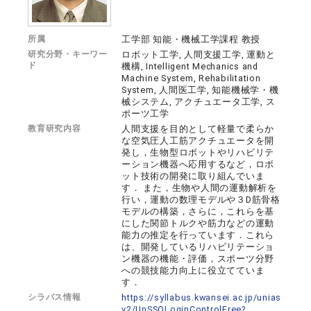
所属
工学部 知能・機械工学課程 教授
研究分野・キーワー
ロボット工学, 人間支援工学, 運動と
ド
機構, Intelligent Mechanics and
Machine System, Rehabilitation
System, 人間医工学, 知能機械学・機
械システム, アクチュエータ工学, ス
ポーツ工学
教育研究内容
人間支援を目的として軽量で柔らか
な空気圧人工筋アクチュエータを開
発し，生物型ロボットやリハビリテ
ーション機器へ応用するなど，ロボ
ット技術の開発に取り組んでいま
す． また，生物や人間の運動解析を
行い，運動の数理モデルや３D筋骨格
モデルの構築，さらに，これらを基
にした関節トルクや筋力などの運動
能力の推定を行っています．これら
は、開発しているリハビリテーショ
ン機器の機能・評価，スポーツ分野
への競技能力向上に役立てていま
す．
シラバス情報
https://syllabus.kwansei.ac.jp/unias
v2/UnSSOLoginControlFree?