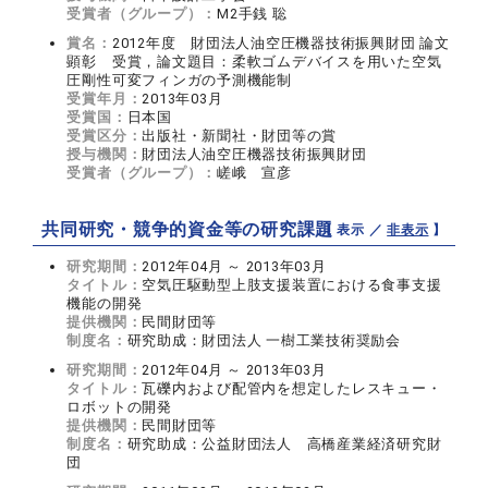
受賞者（グループ）：
M2手銭 聡
賞名：
2012年度 財団法人油空圧機器技術振興財団 論文
顕彰 受賞，論文題目：柔軟ゴムデバイスを用いた空気
圧剛性可変フィンガの予測機能制
受賞年月：
2013年03月
受賞国：
日本国
受賞区分：
出版社・新聞社・財団等の賞
授与機関：
財団法人油空圧機器技術振興財団
受賞者（グループ）：
嵯峨 宣彦
共同研究・競争的資金等の研究課題
【 表示 ／
非表示
】
研究期間：
2012年04月 ～ 2013年03月
タイトル：
空気圧駆動型上肢支援装置における食事支援
機能の開発
提供機関：
民間財団等
制度名：
研究助成：財団法人 一樹工業技術奨励会
研究期間：
2012年04月 ～ 2013年03月
タイトル：
瓦礫内および配管内を想定したレスキュー・
ロボットの開発
提供機関：
民間財団等
制度名：
研究助成：公益財団法人 高橋産業経済研究財
団