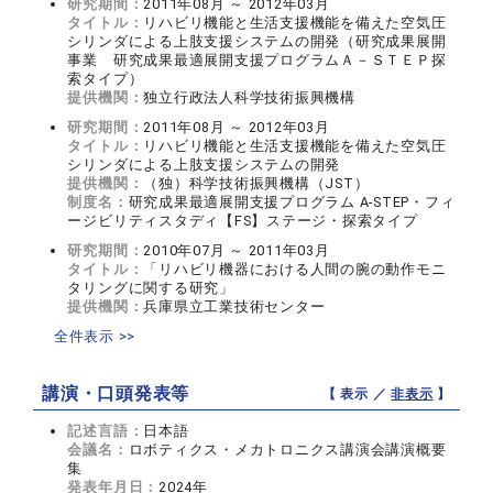
研究期間：
2011年08月 ～ 2012年03月
タイトル：
リハビリ機能と生活支援機能を備えた空気圧
シリンダによる上肢支援システムの開発（研究成果展開
事業 研究成果最適展開支援プログラムＡ－ＳＴＥＰ探
索タイプ）
提供機関：
独立行政法人科学技術振興機構
研究期間：
2011年08月 ～ 2012年03月
タイトル：
リハビリ機能と生活支援機能を備えた空気圧
シリンダによる上肢支援システムの開発
提供機関：
（独）科学技術振興機構（JST）
制度名：
研究成果最適展開支援プログラム A-STEP・フィ
ージビリティスタディ【FS】ステージ・探索タイプ
研究期間：
2010年07月 ～ 2011年03月
タイトル：
「リハビリ機器における人間の腕の動作モニ
タリングに関する研究」
提供機関：
兵庫県立工業技術センター
全件表示 >>
講演・口頭発表等
【 表示 ／
非表示
】
記述言語：
日本語
会議名：
ロボティクス・メカトロニクス講演会講演概要
集
発表年月日：
2024年