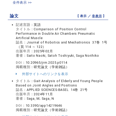
全件表示 >>
論文
【 表示 ／
非表示
】
記述言語：
英語
タイトル：
Comparison of Position Control
Performance in Double Air Chambers Pneumatic
Artificial Muscle
誌名：
Journal of Robotics and Mechatronics 37巻 1号
（頁 114 ～ 122）
出版年月：
2025年02月
著者：
Saito Naoki, Satoh Toshiyuki, Saga Norihiko
DOI：
10.20965/jrm.2025.p0114
掲載種別：
研究論文（学術雑誌）
外部サイトへのリンクを表示
タイトル：
Gait Analysis of Elderly and Young People
Based on Joint Angles and Positions
誌名：
APPLIED SCIENCES-BASEL 14巻 21号
出版年月：
2024年11月
著者：
Saga, M; Saga, N
DOI：
10.3390/app14219646
掲載種別：
研究論文（学術雑誌）