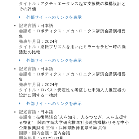
タイトル：
アクチュエータレス起立支援機の機構設計と
その評価
外部サイトへのリンクを表示
記述言語：
日本語
会議名：
ロボティクス・メカトロニクス講演会講演概要
集
発表年月日：
2024年
タイトル：
逆転プリズムを用いたミラーセラピー時の脳
活動の比較
外部サイトへのリンクを表示
記述言語：
日本語
会議名：
ロボティクス・メカトロニクス講演会講演概要
集
発表年月日：
2024年
タイトル：
ロバスト安定性を考慮した未知入力推定器の
設計に関する一検討
外部サイトへのリンクを表示
記述言語：
日本語
会議名：
技術懇談会“人を知り、人をつなぎ、人を支援す
る技術” 関西学院大学研究推進社会連携機構/りそな中小
企業振興財団 主催：兵庫県阪神北県民局 共催
国際・国内会議：
国内会議
開催年月：
2012年03月