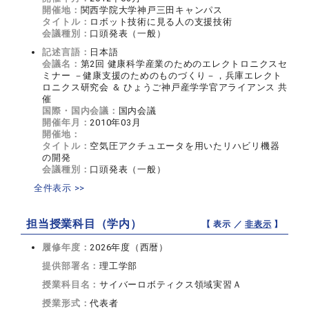
開催地：
関西学院大学神戸三田キャンパス
タイトル：
ロボット技術に見る人の支援技術
会議種別：
口頭発表（一般）
記述言語：
日本語
会議名：
第2回 健康科学産業のためのエレクトロニクスセ
ミナー －健康支援のためのものづくり－，兵庫エレクト
ロニクス研究会 ＆ ひょうご神戸産学学官アライアンス 共
催
国際・国内会議：
国内会議
開催年月：
2010年03月
開催地：
タイトル：
空気圧アクチュエータを用いたリハビリ機器
の開発
会議種別：
口頭発表（一般）
全件表示 >>
担当授業科目（学内）
【 表示 ／
非表示
】
履修年度：
2026年度（西暦）
提供部署名：
理工学部
授業科目名：
サイバーロボティクス領域実習Ａ
授業形式：
代表者