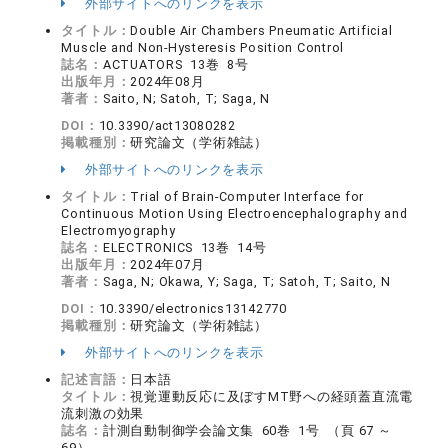
外部サイトへのリンクを表示
タイトル：
Double Air Chambers Pneumatic Artificial
Muscle and Non-Hysteresis Position Control
誌名：
ACTUATORS 13巻 8号
出版年月：
2024年08月
著者：
Saito, N; Satoh, T; Saga, N
DOI：
10.3390/act13080282
掲載種別：
研究論文（学術雑誌）
外部サイトへのリンクを表示
タイトル：
Trial of Brain-Computer Interface for
Continuous Motion Using Electroencephalography and
Electromyography
誌名：
ELECTRONICS 13巻 14号
出版年月：
2024年07月
著者：
Saga, N; Okawa, Y; Saga, T; Satoh, T; Saito, N
DOI：
10.3390/electronics13142770
掲載種別：
研究論文（学術雑誌）
外部サイトへのリンクを表示
記述言語：
日本語
タイトル：
視覚運動反応に及ぼすMT野への経頭蓋直流電
流刺激の効果
誌名：
計測自動制御学会論文集 60巻 1号 （頁 67 ～
69）