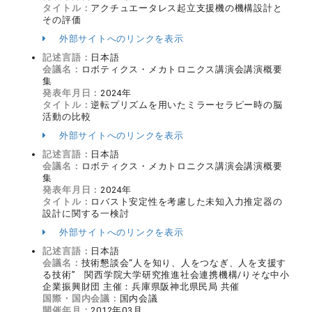
タイトル：
アクチュエータレス起立支援機の機構設計と
その評価
外部サイトへのリンクを表示
記述言語：
日本語
会議名：
ロボティクス・メカトロニクス講演会講演概要
集
発表年月日：
2024年
タイトル：
逆転プリズムを用いたミラーセラピー時の脳
活動の比較
外部サイトへのリンクを表示
記述言語：
日本語
会議名：
ロボティクス・メカトロニクス講演会講演概要
集
発表年月日：
2024年
タイトル：
ロバスト安定性を考慮した未知入力推定器の
設計に関する一検討
外部サイトへのリンクを表示
記述言語：
日本語
会議名：
技術懇談会“人を知り、人をつなぎ、人を支援す
る技術” 関西学院大学研究推進社会連携機構/りそな中小
企業振興財団 主催：兵庫県阪神北県民局 共催
国際・国内会議：
国内会議
開催年月：
2012年03月