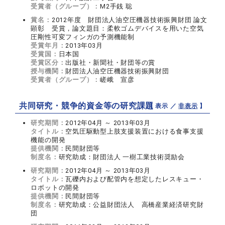
受賞者（グループ）：
M2手銭 聡
賞名：
2012年度 財団法人油空圧機器技術振興財団 論文
顕彰 受賞，論文題目：柔軟ゴムデバイスを用いた空気
圧剛性可変フィンガの予測機能制
受賞年月：
2013年03月
受賞国：
日本国
受賞区分：
出版社・新聞社・財団等の賞
授与機関：
財団法人油空圧機器技術振興財団
受賞者（グループ）：
嵯峨 宣彦
共同研究・競争的資金等の研究課題
【 表示 ／
非表示
】
研究期間：
2012年04月 ～ 2013年03月
タイトル：
空気圧駆動型上肢支援装置における食事支援
機能の開発
提供機関：
民間財団等
制度名：
研究助成：財団法人 一樹工業技術奨励会
研究期間：
2012年04月 ～ 2013年03月
タイトル：
瓦礫内および配管内を想定したレスキュー・
ロボットの開発
提供機関：
民間財団等
制度名：
研究助成：公益財団法人 高橋産業経済研究財
団