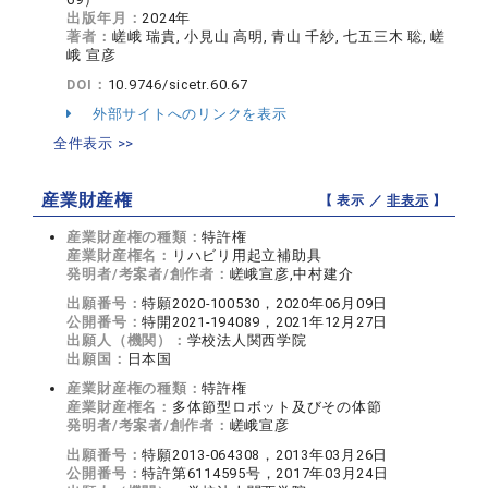
出版年月：
2024年
著者：
嵯峨 瑞貴, 小見山 高明, 青山 千紗, 七五三木 聡, 嵯
峨 宣彦
DOI：
10.9746/sicetr.60.67
外部サイトへのリンクを表示
全件表示 >>
産業財産権
【 表示 ／
非表示
】
産業財産権の種類：
特許権
産業財産権名：
リハビリ用起立補助具
発明者/考案者/創作者：
嵯峨宣彦,中村建介
出願番号：
特願2020-100530，2020年06月09日
公開番号：
特開2021-194089，2021年12月27日
出願人（機関）：
学校法人関西学院
出願国：
日本国
産業財産権の種類：
特許権
産業財産権名：
多体節型ロボット及びその体節
発明者/考案者/創作者：
嵯峨宣彦
出願番号：
特願2013-064308，2013年03月26日
公開番号：
特許第6114595号，2017年03月24日