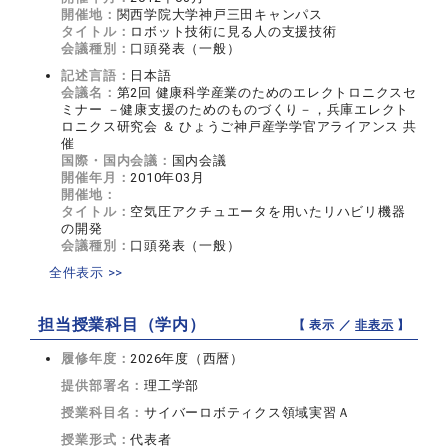
開催地：
関西学院大学神戸三田キャンパス
タイトル：
ロボット技術に見る人の支援技術
会議種別：
口頭発表（一般）
記述言語：
日本語
会議名：
第2回 健康科学産業のためのエレクトロニクスセ
ミナー －健康支援のためのものづくり－，兵庫エレクト
ロニクス研究会 ＆ ひょうご神戸産学学官アライアンス 共
催
国際・国内会議：
国内会議
開催年月：
2010年03月
開催地：
タイトル：
空気圧アクチュエータを用いたリハビリ機器
の開発
会議種別：
口頭発表（一般）
全件表示 >>
担当授業科目（学内）
【 表示 ／
非表示
】
履修年度：
2026年度（西暦）
提供部署名：
理工学部
授業科目名：
サイバーロボティクス領域実習Ａ
授業形式：
代表者