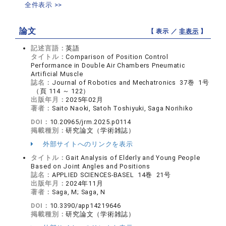
全件表示 >>
論文
【 表示 ／
非表示
】
記述言語：
英語
タイトル：
Comparison of Position Control
Performance in Double Air Chambers Pneumatic
Artificial Muscle
誌名：
Journal of Robotics and Mechatronics 37巻 1号
（頁 114 ～ 122）
出版年月：
2025年02月
著者：
Saito Naoki, Satoh Toshiyuki, Saga Norihiko
DOI：
10.20965/jrm.2025.p0114
掲載種別：
研究論文（学術雑誌）
外部サイトへのリンクを表示
タイトル：
Gait Analysis of Elderly and Young People
Based on Joint Angles and Positions
誌名：
APPLIED SCIENCES-BASEL 14巻 21号
出版年月：
2024年11月
著者：
Saga, M; Saga, N
DOI：
10.3390/app14219646
掲載種別：
研究論文（学術雑誌）