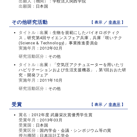
出願人（機関）：
学校法人関西学院
出願国：
日本国
その他研究活動
【 表示 ／
非表示
】
タイトル：
出展：生物を規範にしたバイオロボティク
ス，研究第4回サイエンスフェア兵庫，兵庫「咲いテク
(Science & Technology)」事業推進委員会
実施年月：
2012年02月
研究活動区分：
その他
タイトル：
出展：「空気圧アクチュエーターを用いたリ
ハビリテーションおよび生活支援機器」，第1回おおた研
究・開発フェア
実施年月：
2011年10月
研究活動区分：
その他
受賞
【 表示 ／
非表示
】
賞名：
2012年度 武藤栄次賞優秀学生賞
受賞年月：
2013年03月
受賞国：
日本国
受賞区分：
国内学会・会議・シンポジウム等の賞
授与機関：
日本設計工学会