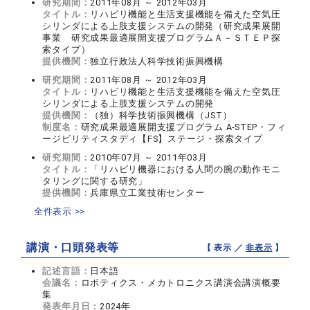
研究期間：
2011年08月 ～ 2012年03月
タイトル：
リハビリ機能と生活支援機能を備えた空気圧
シリンダによる上肢支援システムの開発（研究成果展開
事業 研究成果最適展開支援プログラムＡ－ＳＴＥＰ探
索タイプ）
提供機関：
独立行政法人科学技術振興機構
研究期間：
2011年08月 ～ 2012年03月
タイトル：
リハビリ機能と生活支援機能を備えた空気圧
シリンダによる上肢支援システムの開発
提供機関：
（独）科学技術振興機構（JST）
制度名：
研究成果最適展開支援プログラム A-STEP・フィ
ージビリティスタディ【FS】ステージ・探索タイプ
研究期間：
2010年07月 ～ 2011年03月
タイトル：
「リハビリ機器における人間の腕の動作モニ
タリングに関する研究」
提供機関：
兵庫県立工業技術センター
全件表示 >>
講演・口頭発表等
【 表示 ／
非表示
】
記述言語：
日本語
会議名：
ロボティクス・メカトロニクス講演会講演概要
集
発表年月日：
2024年