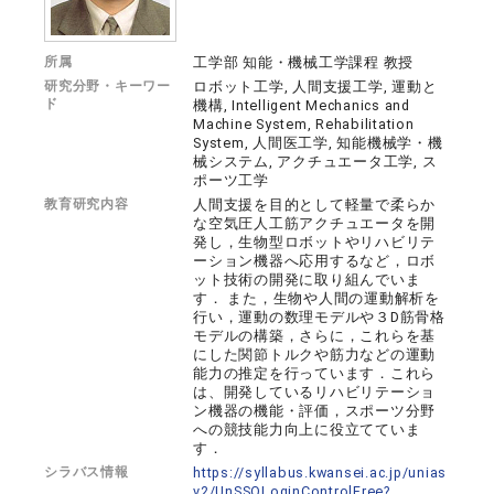
所属
工学部 知能・機械工学課程 教授
研究分野・キーワー
ロボット工学, 人間支援工学, 運動と
ド
機構, Intelligent Mechanics and
Machine System, Rehabilitation
System, 人間医工学, 知能機械学・機
械システム, アクチュエータ工学, ス
ポーツ工学
教育研究内容
人間支援を目的として軽量で柔らか
な空気圧人工筋アクチュエータを開
発し，生物型ロボットやリハビリテ
ーション機器へ応用するなど，ロボ
ット技術の開発に取り組んでいま
す． また，生物や人間の運動解析を
行い，運動の数理モデルや３D筋骨格
モデルの構築，さらに，これらを基
にした関節トルクや筋力などの運動
能力の推定を行っています．これら
は、開発しているリハビリテーショ
ン機器の機能・評価，スポーツ分野
への競技能力向上に役立てていま
す．
シラバス情報
https://syllabus.kwansei.ac.jp/unias
v2/UnSSOLoginControlFree?