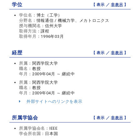
学位
【 表示 ／
非表示
】
学位名：
博士（工学）
分野名：
情報通信 / 機械力学、メカトロニクス
授与機関名：
信州大学
取得方法：
課程
取得年月：
1996年03月
経歴
【 表示 ／
非表示
】
所属：
関西学院大学
職名：
教授
年月：
2009年04月 ～ 継続中
所属：
関西学院大学
職名：
教授
年月：
2009年04月 ～ 継続中
外部サイトへのリンクを表示
所属学協会
【 表示 ／
非表示
】
所属学協会名：
IEEE
学会所在国：
日本国