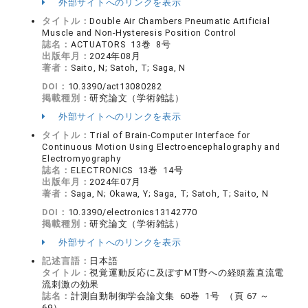
外部サイトへのリンクを表示
タイトル：
Double Air Chambers Pneumatic Artificial
Muscle and Non-Hysteresis Position Control
誌名：
ACTUATORS 13巻 8号
出版年月：
2024年08月
著者：
Saito, N; Satoh, T; Saga, N
DOI：
10.3390/act13080282
掲載種別：
研究論文（学術雑誌）
外部サイトへのリンクを表示
タイトル：
Trial of Brain-Computer Interface for
Continuous Motion Using Electroencephalography and
Electromyography
誌名：
ELECTRONICS 13巻 14号
出版年月：
2024年07月
著者：
Saga, N; Okawa, Y; Saga, T; Satoh, T; Saito, N
DOI：
10.3390/electronics13142770
掲載種別：
研究論文（学術雑誌）
外部サイトへのリンクを表示
記述言語：
日本語
タイトル：
視覚運動反応に及ぼすMT野への経頭蓋直流電
流刺激の効果
誌名：
計測自動制御学会論文集 60巻 1号 （頁 67 ～
69）