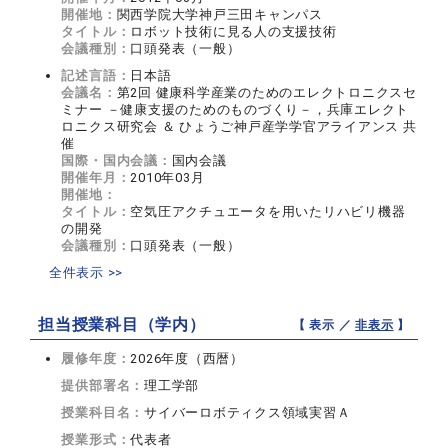
開催地：
関西学院大学神戸三田キャンパス
タイトル：
ロボット技術に見る人の支援技術
会議種別：
口頭発表（一般）
記述言語：
日本語
会議名：
第2回 健康科学産業のためのエレクトロニクスセ
ミナー －健康支援のためのものづくり－，兵庫エレクト
ロニクス研究会 ＆ ひょうご神戸産学学官アライアンス 共
催
国際・国内会議：
国内会議
開催年月：
2010年03月
開催地：
タイトル：
空気圧アクチュエータを用いたリハビリ機器
の開発
会議種別：
口頭発表（一般）
全件表示 >>
担当授業科目（学内）
【 表示 ／
非表示
】
履修年度：
2026年度（西暦）
提供部署名：
理工学部
授業科目名：
サイバーロボティクス領域実習Ａ
授業形式：
代表者