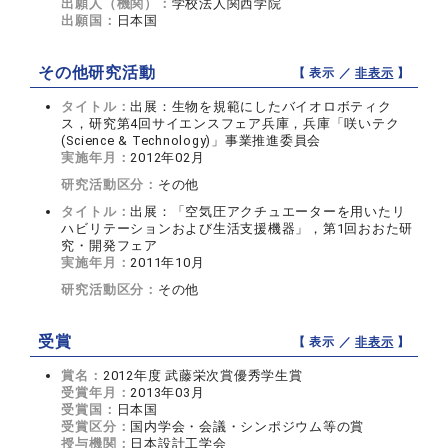
出願人（機関）：
学校法人関西学院
出願国：
日本国
その他研究活動
【 表示 ／
非表示
】
タイトル：
出展：生物を規範にしたバイオロボティク
ス，研究第4回サイエンスフェア兵庫，兵庫「咲いテク
(Science & Technology)」事業推進委員会
実施年月：
2012年02月
研究活動区分：
その他
タイトル：
出展：「空気圧アクチュエーターを用いたリ
ハビリテーションおよび生活支援機器」，第1回おおた研
究・開発フェア
実施年月：
2011年10月
研究活動区分：
その他
受賞
【 表示 ／
非表示
】
賞名：
2012年度 武藤栄次賞優秀学生賞
受賞年月：
2013年03月
受賞国：
日本国
受賞区分：
国内学会・会議・シンポジウム等の賞
授与機関：
日本設計工学会