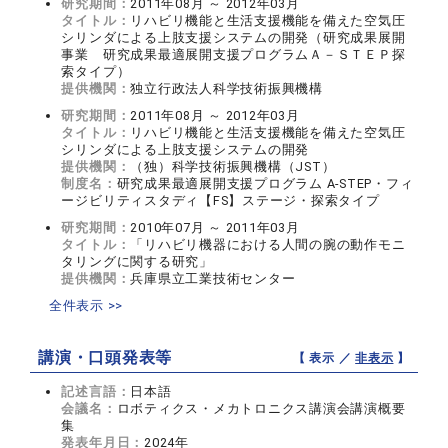
研究期間：
2011年08月 ～ 2012年03月
タイトル：
リハビリ機能と生活支援機能を備えた空気圧
シリンダによる上肢支援システムの開発（研究成果展開
事業 研究成果最適展開支援プログラムＡ－ＳＴＥＰ探
索タイプ）
提供機関：
独立行政法人科学技術振興機構
研究期間：
2011年08月 ～ 2012年03月
タイトル：
リハビリ機能と生活支援機能を備えた空気圧
シリンダによる上肢支援システムの開発
提供機関：
（独）科学技術振興機構（JST）
制度名：
研究成果最適展開支援プログラム A-STEP・フィ
ージビリティスタディ【FS】ステージ・探索タイプ
研究期間：
2010年07月 ～ 2011年03月
タイトル：
「リハビリ機器における人間の腕の動作モニ
タリングに関する研究」
提供機関：
兵庫県立工業技術センター
全件表示 >>
講演・口頭発表等
【 表示 ／
非表示
】
記述言語：
日本語
会議名：
ロボティクス・メカトロニクス講演会講演概要
集
発表年月日：
2024年