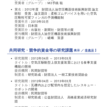
受賞者（グループ）：
M2手銭 聡
賞名：
2012年度 財団法人油空圧機器技術振興財団 論文
顕彰 受賞，論文題目：柔軟ゴムデバイスを用いた空気
圧剛性可変フィンガの予測機能制
受賞年月：
2013年03月
受賞国：
日本国
受賞区分：
出版社・新聞社・財団等の賞
授与機関：
財団法人油空圧機器技術振興財団
受賞者（グループ）：
嵯峨 宣彦
共同研究・競争的資金等の研究課題
【 表示 ／
非表示
】
研究期間：
2012年04月 ～ 2013年03月
タイトル：
空気圧駆動型上肢支援装置における食事支援
機能の開発
提供機関：
民間財団等
制度名：
研究助成：財団法人 一樹工業技術奨励会
研究期間：
2012年04月 ～ 2013年03月
タイトル：
瓦礫内および配管内を想定したレスキュー・
ロボットの開発
提供機関：
民間財団等
制度名：
研究助成：公益財団法人 高橋産業経済研究財
団