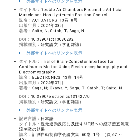
外部サイトへのリンクを表示
タイトル：
Double Air Chambers Pneumatic Artificial
Muscle and Non-Hysteresis Position Control
誌名：
ACTUATORS 13巻 8号
出版年月：
2024年08月
著者：
Saito, N; Satoh, T; Saga, N
DOI：
10.3390/act13080282
掲載種別：
研究論文（学術雑誌）
外部サイトへのリンクを表示
タイトル：
Trial of Brain-Computer Interface for
Continuous Motion Using Electroencephalography and
Electromyography
誌名：
ELECTRONICS 13巻 14号
出版年月：
2024年07月
著者：
Saga, N; Okawa, Y; Saga, T; Satoh, T; Saito, N
DOI：
10.3390/electronics13142770
掲載種別：
研究論文（学術雑誌）
外部サイトへのリンクを表示
記述言語：
日本語
タイトル：
視覚運動反応に及ぼすMT野への経頭蓋直流電
流刺激の効果
誌名：
計測自動制御学会論文集 60巻 1号 （頁 67 ～
69）