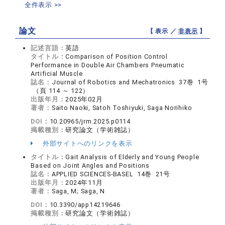
全件表示 >>
論文
【 表示 ／
非表示
】
記述言語：
英語
タイトル：
Comparison of Position Control
Performance in Double Air Chambers Pneumatic
Artificial Muscle
誌名：
Journal of Robotics and Mechatronics 37巻 1号
（頁 114 ～ 122）
出版年月：
2025年02月
著者：
Saito Naoki, Satoh Toshiyuki, Saga Norihiko
DOI：
10.20965/jrm.2025.p0114
掲載種別：
研究論文（学術雑誌）
外部サイトへのリンクを表示
タイトル：
Gait Analysis of Elderly and Young People
Based on Joint Angles and Positions
誌名：
APPLIED SCIENCES-BASEL 14巻 21号
出版年月：
2024年11月
著者：
Saga, M; Saga, N
DOI：
10.3390/app14219646
掲載種別：
研究論文（学術雑誌）