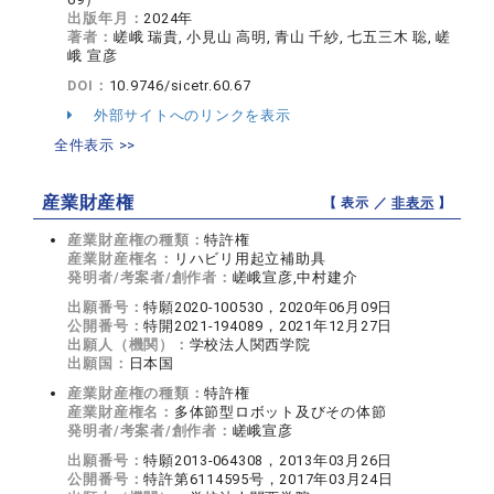
出版年月：
2024年
著者：
嵯峨 瑞貴, 小見山 高明, 青山 千紗, 七五三木 聡, 嵯
峨 宣彦
DOI：
10.9746/sicetr.60.67
外部サイトへのリンクを表示
全件表示 >>
産業財産権
【 表示 ／
非表示
】
産業財産権の種類：
特許権
産業財産権名：
リハビリ用起立補助具
発明者/考案者/創作者：
嵯峨宣彦,中村建介
出願番号：
特願2020-100530，2020年06月09日
公開番号：
特開2021-194089，2021年12月27日
出願人（機関）：
学校法人関西学院
出願国：
日本国
産業財産権の種類：
特許権
産業財産権名：
多体節型ロボット及びその体節
発明者/考案者/創作者：
嵯峨宣彦
出願番号：
特願2013-064308，2013年03月26日
公開番号：
特許第6114595号，2017年03月24日