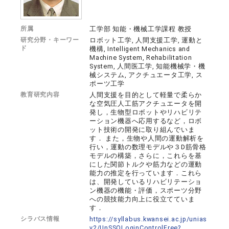
所属
工学部 知能・機械工学課程 教授
研究分野・キーワー
ロボット工学, 人間支援工学, 運動と
ド
機構, Intelligent Mechanics and
Machine System, Rehabilitation
System, 人間医工学, 知能機械学・機
械システム, アクチュエータ工学, ス
ポーツ工学
教育研究内容
人間支援を目的として軽量で柔らか
な空気圧人工筋アクチュエータを開
発し，生物型ロボットやリハビリテ
ーション機器へ応用するなど，ロボ
ット技術の開発に取り組んでいま
す． また，生物や人間の運動解析を
行い，運動の数理モデルや３D筋骨格
モデルの構築，さらに，これらを基
にした関節トルクや筋力などの運動
能力の推定を行っています．これら
は、開発しているリハビリテーショ
ン機器の機能・評価，スポーツ分野
への競技能力向上に役立てていま
す．
シラバス情報
https://syllabus.kwansei.ac.jp/unias
v2/UnSSOLoginControlFree?