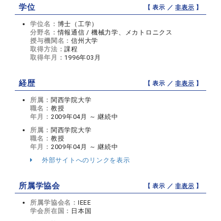
学位
【 表示 ／
非表示
】
学位名：
博士（工学）
分野名：
情報通信 / 機械力学、メカトロニクス
授与機関名：
信州大学
取得方法：
課程
取得年月：
1996年03月
経歴
【 表示 ／
非表示
】
所属：
関西学院大学
職名：
教授
年月：
2009年04月 ～ 継続中
所属：
関西学院大学
職名：
教授
年月：
2009年04月 ～ 継続中
外部サイトへのリンクを表示
所属学協会
【 表示 ／
非表示
】
所属学協会名：
IEEE
学会所在国：
日本国