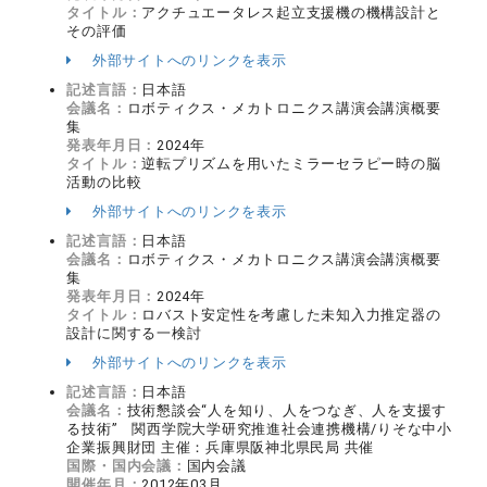
タイトル：
アクチュエータレス起立支援機の機構設計と
その評価
外部サイトへのリンクを表示
記述言語：
日本語
会議名：
ロボティクス・メカトロニクス講演会講演概要
集
発表年月日：
2024年
タイトル：
逆転プリズムを用いたミラーセラピー時の脳
活動の比較
外部サイトへのリンクを表示
記述言語：
日本語
会議名：
ロボティクス・メカトロニクス講演会講演概要
集
発表年月日：
2024年
タイトル：
ロバスト安定性を考慮した未知入力推定器の
設計に関する一検討
外部サイトへのリンクを表示
記述言語：
日本語
会議名：
技術懇談会“人を知り、人をつなぎ、人を支援す
る技術” 関西学院大学研究推進社会連携機構/りそな中小
企業振興財団 主催：兵庫県阪神北県民局 共催
国際・国内会議：
国内会議
開催年月：
2012年03月