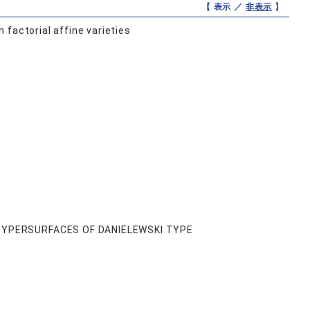
【 表示 ／
非表示
】
factorial affine varieties
s
 HYPERSURFACES OF DANIELEWSKI TYPE