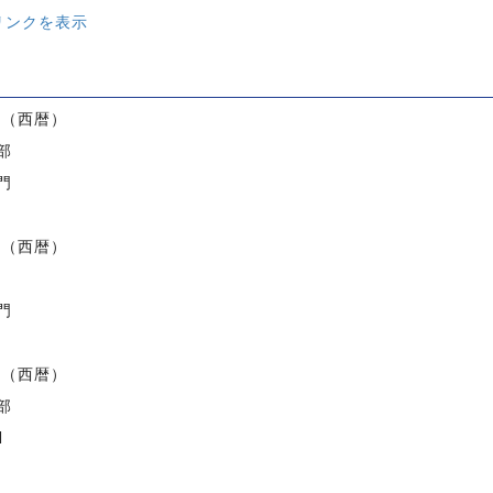
リンクを表示
）
度（西暦）
部
門
度（西暦）
門
度（西暦）
部
I