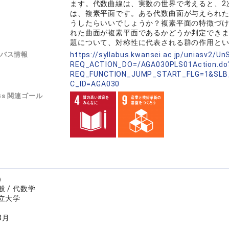
ます。代数曲線は、実数の世界で考えると、2
は、複素平面です。ある代数曲面が与えられ
うしたらいいでしょうか？複素平面の特徴づ
れた曲面が複素平面であるかどうか判定でき
題について、対称性に代表される群の作用と
バス情報
https://syllabus.kwansei.ac.jp/uniasv2/U
REQ_ACTION_DO=/AGA030PLS01Action.do
REQ_FUNCTION_JUMP_START_FLG=1&SLB
C_ID=AGA030
Gs 関連ゴール
）
 / 代数学
立大学
3月