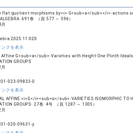
ly flat quotient morphisms by<i> G<sub>a</sub></i>-actions on 
 ALGEBRA 691巻 （頁 577 ～ 596）
4月
gebra.2025.11.020
リンクを表示
l Affine G<sub>a</sub>-Varieties with Height One Plinth Ideal
ATION GROUPS
2月
o
031-023-09833-0
リンクを表示
AL AFFINE <i>G</i><sub>α</sub>-VARIETIES ISOMORPHIC TO
ATION GROUPS 27巻 4号 （頁 1287 ～ 1305）
2月
031-020-09631-y
リンクを表示