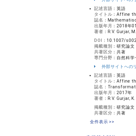
記述言語：
英語
タイトル：
Affine t
誌名：
Mathematisc
出版年月：
2018年0
著者：
R.V. Gurjar, 
DOI：
10.1007/s00
掲載種別：
研究論文
共著区分：
共著
専門分野：
自然科学一
外部サイトへの
記述言語：
英語
タイトル：
Affine t
誌名：
Transforma
出版年月：
2017年
著者：
R.V. Gurjar, 
掲載種別：
研究論文
共著区分：
共著
全件表示 >>