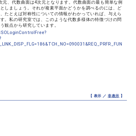
次元、代数曲面は4次元となります。代数曲面の最も簡単な例
たとしましょう。それが複素平面かどうかを調べるのには、ど
け、たとえば対称性についての情報がわかっていれば、与えら
ます。私の研究室では、このような代数多様体の特徴づけの問
いう観点から研究しています。
nSSOLoginControlFree?
?
_LINK_DISP_FLG=186&TCH_NO=090031&REQ_PRFR_FUN
【 表示 ／
非表示
】