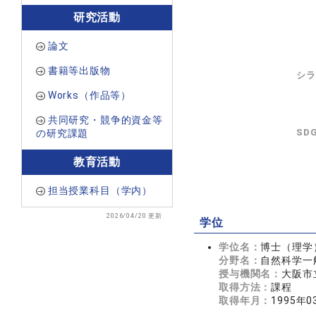
研究活動
論文
書籍等出版物
シラ
Works（作品等）
共同研究・競争的資金等
SD
の研究課題
教育活動
担当授業科目（学内）
2026/04/20 更新
学位
学位名：
博士（理学
分野名：
自然科学一般
授与機関名：
大阪市
取得方法：
課程
取得年月：
1995年0