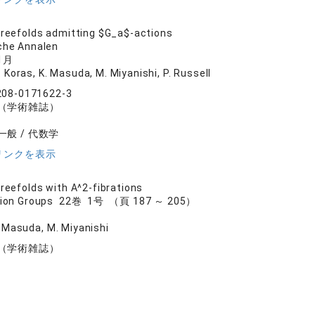
hreefolds admitting $G_a$-actions
he Annalen
1月
M. Koras, K. Masuda, M. Miyanishi, P. Russell
208-0171622-3
（学術雑誌）
般 / 代数学
リンクを表示
hreefolds with A^2-fibrations
tion Groups 22巻 1号 （頁 187 ～ 205）
K. Masuda, M. Miyanishi
（学術雑誌）