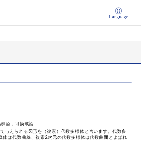
Language
学，変換群論，可換環論
して与えられる図形を（複素）代数多様体と言います。代数多
様体は代数曲線、複素2次元の代数多様体は代数曲面とよばれ