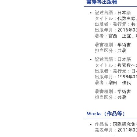
書籍等出版物
記述言語：
日本語
タイトル：
代数曲線
出版者・発行元：
共
出版年月：
2016年0
著者：
宮西 正宜、
著書種別：
学術書
担当区分：
共著
記述言語：
日本語
タイトル：
複素数へ
出版者・発行元：
日
出版年月：
1998年0
著者：
増田 佳代
著書種別：
学術書
担当区分：
共著
Works（作品等）
作品名：
国際研究集会：Co
発表年月：
2011年0