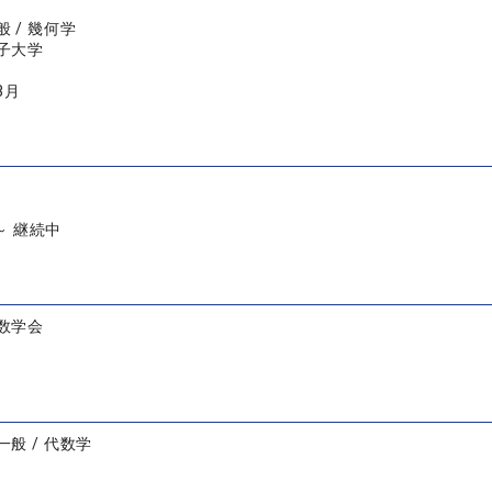
 / 幾何学
子大学
3月
 ～ 継続中
数学会
般 / 代数学