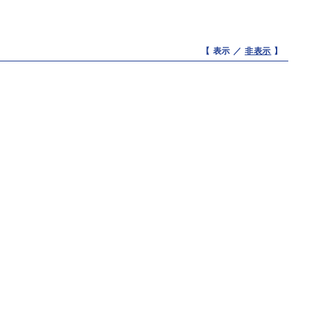
【 表示 ／
非表示
】