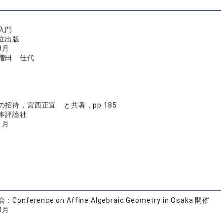
入門
立出版
8月
増田 佳代
の招待，宮西正宜 と共著，pp 185
本評論社
1月
nference on Affine Algebraic Geometry in Osaka 開催
3月