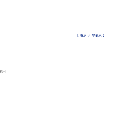
【 表示 ／
非表示
】
作用