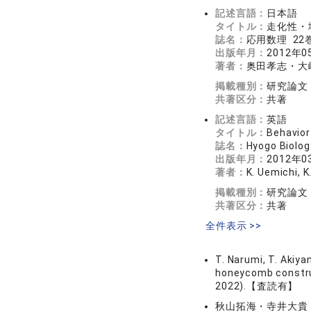
記述言語：
日本語
タイトル：
走化性・
誌名：
応用数理 22巻
出版年月：
2012年0
著者：
奥田孝志・大
掲載種別：
研究論文
共著区分：
共著
記述言語：
英語
タイトル：
Behavior
誌名：
Hyogo Biol
出版年月：
2012年0
著者：
K. Uemichi, K
掲載種別：
研究論文
共著区分：
共著
全件表示 >>
T. Narumi, T. Akiya
honeycomb construc
2022).【査読有】
秋山拓海・寺井大貴・陰