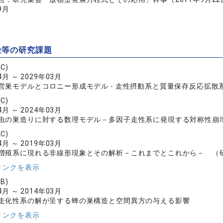
9月
金等の研究課題
C)
4月 ～ 2029年03月
営巣モデルとコロニー形成モデル - 走性摂動系と質量保存反応拡散
C)
4月 ～ 2024年03月
虫の巣造りに対する数理モデル－多因子走性系に発現する対称性崩
C)
4月 ～ 2019年03月
増殖系に現れる非線形現象とその解析－これまでとこれから－ （研究
リンクを表示
B)
4月 ～ 2014年03月
走化性系の解が呈する蜂の巣構造と空間異方の与える影響
リンクを表示