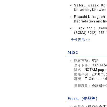
Satoru Iwasaki, Ko
University Knowle
Etsushi Nakaguchi,
Degradation and Ind
T. Aoki and K. Osa
(SCMJ) 82(2), 155-
全件表示 >>
MISC
記述言語：
英語
タイトル：
Oscillat
誌名：
NCTAM paper
出版年月：
2010年0
著者：
T. Okuda and
掲載種別：
会議報告
Works（作品等）
作品名：
研究集会運