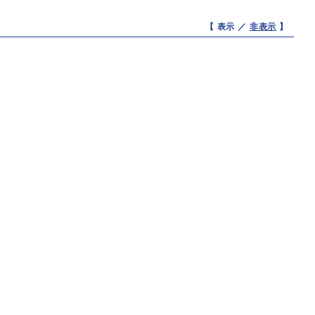
【 表示 ／
非表示
】