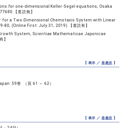
ions for one-dimensional Keller-Segel equations, Osaka
1094/77680.【査読無】
or for a Two-Dimensional Chemotaxis System with Linear
, 49-80, (Online First: July 31, 2019).【査読有】
is-Growth System, Scientiae Mathematicae Japonicae
査読有】
【 表示 ／
非表示
】
s, Japan 59巻 （頁 61 ～ 62）
【 表示 ／
非表示
】
日－24日）