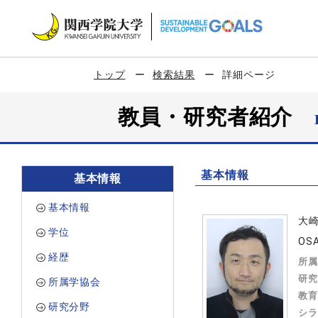
トップ
検索結果
詳細ページ
教員・研究者紹介
基本情報
基本情報
基本情報
大
学位
OSA
経歴
所属
研究
所属学協会
教育
研究分野
シラ