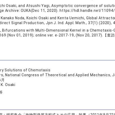
ichi Osaki, and Atsushi Yagi, Asymptotic convergence of solut
dge Archive: OUKA(Dec 11, 2020). https://hdl.handle.net/1
 Kanako Noda, Koichi Osaki and Kenta Uemichi, Global Attract
irect Signal Production, Jpn J. Ind. Appl. Math., 37(1) (2020)
ki, Bifurcations with Multi-Dimensional Kernel in a Chemotax
169 (Nov 01, 2019); online ver. e-2017-19, (Nov 20, 2017).【
ory Solutions of Chemotaxis
s, National Congress of Theoretical and Applied Mechanic
6月
 K. Osaki
等
営：研究集会「放物型発展方程式とその応用」幹事（2011年9月22