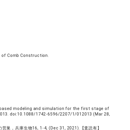
e of Comb Construction.
-based modeling and simulation for the first stage of
2013. doi:10.1088/1742-6596/2207/1/012013 (Mar 28,
16, 1-4, (Dec 31, 2021).【査読有】