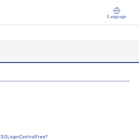
Language
成
nSSOLoginControlFree?