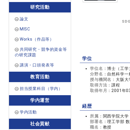
研究活動
論文
SD
MISC
Works（作品等）
共同研究・競争的資金等
の研究課題
学位
講演・口頭発表等
学位名：
博士（工学
分野名：
自然科学一般
教育活動
授与機関名：
大阪大
取得方法：
課程
担当授業科目（学内）
取得年月：
2001年0
学内運営
経歴
学内活動
所属：
関西学院大学
部署名：
理工学部 
社会貢献
職名：
教授