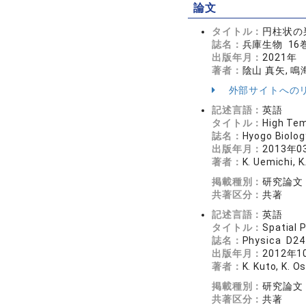
論文
タイトル：
円柱状の
誌名：
兵庫生物 16巻
出版年月：
2021年
著者：
陰山 真矢, 鳴
外部サイトへの
記述言語：
英語
タイトル：
High Tem
誌名：
Hyogo Biol
出版年月：
2013年0
著者：
K. Uemichi, K
掲載種別：
研究論文
共著区分：
共著
記述言語：
英語
タイトル：
Spatial 
誌名：
Physica D2
出版年月：
2012年1
著者：
K. Kuto, K. O
掲載種別：
研究論文
共著区分：
共著