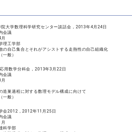
学院大学数理科学研究センター談話会，2013年4月24日
内会議
4月
学理工学部
散の自己集合とそれがアシストする走熱性の自己組織化
（一般）
応用数学分科会，2013年3月22日
内会議
3月
の造巣過程に対する数理モデル構成に向けて
（一般）
会2012，2012年11月25日
内会議
1月
達科学部