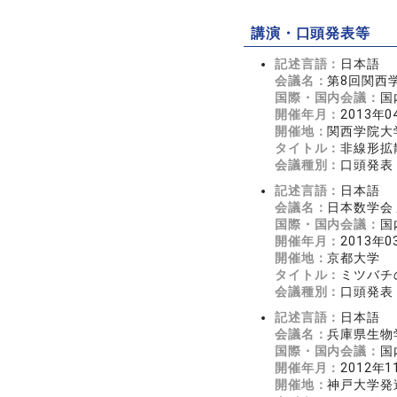
講演・口頭発表等
記述言語：
日本語
会議名：
第8回関西
国際・国内会議：
国
開催年月：
2013年0
開催地：
関西学院大
タイトル：
非線形拡
会議種別：
口頭発表
記述言語：
日本語
会議名：
日本数学会 
国際・国内会議：
国
開催年月：
2013年0
開催地：
京都大学
タイトル：
ミツバチ
会議種別：
口頭発表
記述言語：
日本語
会議名：
兵庫県生物学
国際・国内会議：
国
開催年月：
2012年1
開催地：
神戸大学発