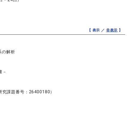
【 表示 ／
非表示
】
系の解析
壊－
課題番号：26400180）