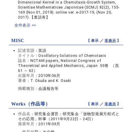
Dimensional Kernel in a Chemotaxis-Growth System,
Scientiae Mathematicae Japonicae (SCMJ) 82(2), 155-
169 (Nov 01, 2019); online ver. e-2017-19, (Nov 20,
2017).【査読有】
全件表示 >>
MISC
【 表示 ／
非表示
】
記述言語：
英語
タイトル：
Oscillatory Solutions of Chemotaxis
誌名：
NCTAM papers, National Congress of
Theoretical and Applied Mechanics, Japan 59巻 （頁
61 ～ 62）
出版年月：
2010年06月
著者：
T. Okuda and K. Osaki
掲載種別：
会議報告等
Works（作品等）
【 表示 ／
非表示
】
作品名：
研究集会運営：研究集会「放物型発展方程式と
その応用」幹事（2011年9月22日－24日）
発表年月：
2011年09月
作品分類：
その他