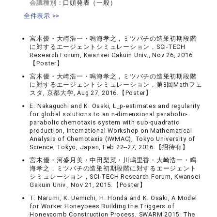
会議種別：
口頭発表（一般）
全件表示 >>
宮木優・大崎浩一・鳴海孝之，ミツバチの造巣初期段階
に対するエージェントシミュレーション，SCI-TECH
Research Forum, Kwansei Gakuin Univ., Nov 26, 2016.
【Poster】
宮木優・大崎浩一・鳴海孝之，ミツバチの造巣初期段階
に対するエージェントシミュレーション，第8回Mathフェ
スタ, 京都大学, Aug 27, 2016.【Poster】
E. Nakaguchi and K. Osaki, L_p-estimates and regularity
for global solutions to an n-dimensional parabolic-
parabolic chemotaxis system with sub-quadratic
production, International Workshop on Mathematical
Analysis of Chemotaxis (iWMAC), Tokyo University of
Science, Tokyo, Japan, Feb 22--27, 2016.【招待有】
宮木優・河盛月美・中田梨菜・川嶋里香・大崎浩一・鳴
海孝之，ミツバチの造巣初期段階に対するエージェント
シミュレーション，SCI-TECH Research Forum, Kwansei
Gakuin Univ., Nov 21, 2015.【Poster】
T. Narumi, K. Uemichi, H. Honda and K. Osaki, A Model
for Worker Honeybees Building the Triggers of
Honeycomb Construction Process, SWARM 2015: The