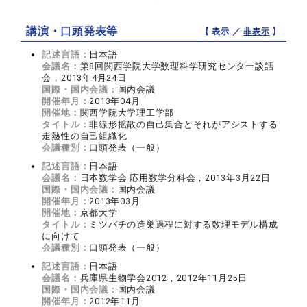
講演・口頭発表等
【 表示 ／
非表示
】
記述言語：
日本語
会議名：
第8回関西学院大学数理科学研究センター談話
会，2013年4月24日
国際・国内会議：
国内会議
開催年月：
2013年04月
開催地：
関西学院大学理工学部
タイトル：
非線形拡散の自己集合とそれがアシストする
走熱性の自己組織化
会議種別：
口頭発表（一般）
記述言語：
日本語
会議名：
日本数学会 応用数学分科会，2013年3月22日
国際・国内会議：
国内会議
開催年月：
2013年03月
開催地：
京都大学
タイトル：
ミツバチの造巣過程に対する数理モデル構成
に向けて
会議種別：
口頭発表（一般）
記述言語：
日本語
会議名：
兵庫県生物学会2012，2012年11月25日
国際・国内会議：
国内会議
開催年月：
2012年11月