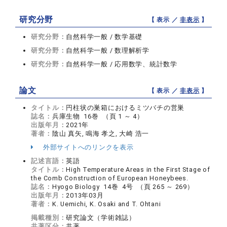
研究分野
【 表示 ／
非表示
】
研究分野：
自然科学一般 / 数学基礎
研究分野：
自然科学一般 / 数理解析学
研究分野：
自然科学一般 / 応用数学、統計数学
論文
【 表示 ／
非表示
】
タイトル：
円柱状の巣箱におけるミツバチの営巣
誌名：
兵庫生物 16巻 （頁 1 ～ 4）
出版年月：
2021年
著者：
陰山 真矢, 鳴海 孝之, 大崎 浩一
外部サイトへのリンクを表示
記述言語：
英語
タイトル：
High Temperature Areas in the First Stage of
the Comb Construction of European Honeybees.
誌名：
Hyogo Biology 14巻 4号 （頁 265 ～ 269）
出版年月：
2013年03月
著者：
K. Uemichi, K. Osaki and T. Ohtani
掲載種別：
研究論文（学術雑誌）
共著区分：
共著