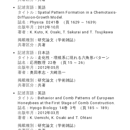
記述言語：
英語
タイトル：
Spatial Pattern Formation in a Chemotaxis-
Diffusion-Growth Model.
誌名：
Physica D241巻 （頁 1629 ～ 1639）
出版年月：
2012年10月
著者：
K. Kuto, K. Osaki, T. Sakurai and T. Tsujikawa
掲載種別：
研究論文（学術雑誌）
共著区分：
共著
記述言語：
日本語
タイトル：
走化性・増殖系に現れる六角形パターン
誌名：
応用数理 22巻 （頁 15 ～ 26）
出版年月：
2012年05月
著者：
奥田孝志・大崎浩一
掲載種別：
研究論文（学術雑誌）
共著区分：
共著
記述言語：
英語
タイトル：
Behavior and Comb Patterns of European
Honeybees at the First Stage of Comb Construction.
誌名：
Hyogo Biology 14巻 3号 （頁 185 ～ 189）
出版年月：
2012年03月
著者：
K. Uemichi, K. Osaki and T. Ohtani
掲載種別：
研究論文（学術雑誌）