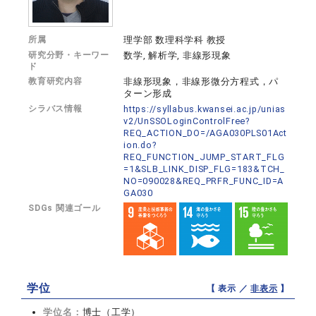
所属
理学部 数理科学科 教授
研究分野・キーワー
数学, 解析学, 非線形現象
ド
教育研究内容
非線形現象，非線形微分方程式，パ
ターン形成
シラバス情報
https://syllabus.kwansei.ac.jp/unias
v2/UnSSOLoginControlFree?
REQ_ACTION_DO=/AGA030PLS01Act
ion.do?
REQ_FUNCTION_JUMP_START_FLG
=1&SLB_LINK_DISP_FLG=183&TCH_
NO=090028&REQ_PRFR_FUNC_ID=A
GA030
SDGs 関連ゴール
学位
【 表示 ／
非表示
】
学位名：
博士（工学）