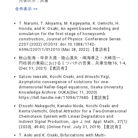
共著区分：
共著
全件表示 >>
T. Narumi, T. Akiyama, M. Kageyama, K. Uemichi, H.
Honda, and K. Osaki, An agent-based modeling and
simulation for the first stage of honeycomb
construction, Journal of Physics: Conference Series
2207 (2022) 012013. doi:10.1088/1742-
6596/2207/1/012013 (Mar 28, 2022).【査読有】
秋山拓海・寺井大貴・陰山真矢・鳴海孝之・大崎浩一，
円柱状の巣箱におけるミツバチの営巣，兵庫生物16, 1-4,
(Dec 31, 2021).【査読有】
Satoru Iwasaki, Koichi Osaki, and Atsushi Yagi,
Asymptotic convergence of solutions for one-
dimensional Keller-Segel equations, Osaka University
Knowledge Archive: OUKA(Dec 11, 2020).
https://hdl.handle.net/11094/77680.【査読無】
Etsushi Nakaguchi, Kanako Noda, Koichi Osaki and
Kenta Uemichi, Global Attractor for a Two-Dimensional
Chemotaxis System with Linear Degradation and
Indirect Signal Production, Jpn J. Ind. Appl. Math., 37(1)
(2020), 49-80, (Online First: July 31, 2019).【査読有】
T. Aoki and K. Osaki, Bifurcations with Multi-