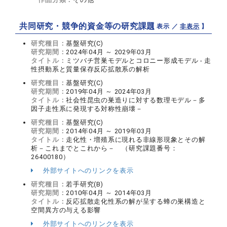
共同研究・競争的資金等の研究課題
【 表示 ／
非表示
】
研究種目：
基盤研究(C)
研究期間：
2024年04月 ～ 2029年03月
タイトル：
ミツバチ営巣モデルとコロニー形成モデル - 走
性摂動系と質量保存反応拡散系の解析
研究種目：
基盤研究(C)
研究期間：
2019年04月 ～ 2024年03月
タイトル：
社会性昆虫の巣造りに対する数理モデル－多
因子走性系に発現する対称性崩壊－
研究種目：
基盤研究(C)
研究期間：
2014年04月 ～ 2019年03月
タイトル：
走化性・増殖系に現れる非線形現象とその解
析－これまでとこれから－ （研究課題番号：
26400180）
外部サイトへのリンクを表示
研究種目：
若手研究(B)
研究期間：
2010年04月 ～ 2014年03月
タイトル：
反応拡散走化性系の解が呈する蜂の巣構造と
空間異方の与える影響
外部サイトへのリンクを表示