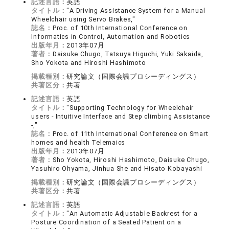
記述言語：
英語
タイトル：
"A Driving Assistance System for a Manual
Wheelchair using Servo Brakes,"
誌名：
Proc. of 10th International Conference on
Informatics in Control, Automation and Robotics
出版年月：
2013年07月
著者：
Daisuke Chugo, Tatsuya Higuchi, Yuki Sakaida,
Sho Yokota and Hiroshi Hashimoto
掲載種別：
研究論文（国際会議プロシーディングス）
共著区分：
共著
記述言語：
英語
タイトル：
"Supporting Technology for Wheelchair
users - Intuitive Interface and Step climbing Assistance
-,"
誌名：
Proc. of 11th International Conference on Smart
homes and health Telemaics
出版年月：
2013年07月
著者：
Sho Yokota, Hiroshi Hashimoto, Daisuke Chugo,
Yasuhiro Ohyama, Jinhua She and Hisato Kobayashi
掲載種別：
研究論文（国際会議プロシーディングス）
共著区分：
共著
記述言語：
英語
タイトル：
"An Automatic Adjustable Backrest for a
Posture Coordination of a Seated Patient on a