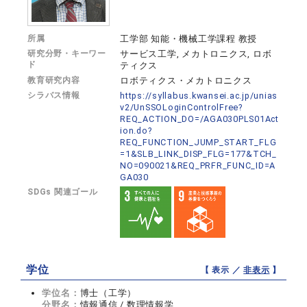
所属
工学部 知能・機械工学課程 教授
研究分野・キーワー
サービス工学, メカトロニクス, ロボ
ド
ティクス
教育研究内容
ロボティクス・メカトロニクス
シラバス情報
https://syllabus.kwansei.ac.jp/unias
v2/UnSSOLoginControlFree?
REQ_ACTION_DO=/AGA030PLS01Act
ion.do?
REQ_FUNCTION_JUMP_START_FLG
=1&SLB_LINK_DISP_FLG=177&TCH_
NO=090021&REQ_PRFR_FUNC_ID=A
GA030
SDGs 関連ゴール
学位
【 表示 ／
非表示
】
学位名：
博士（工学）
分野名：
情報通信 / 数理情報学