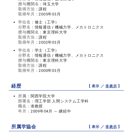
授与機関名：
埼玉大学
取得方法：
課程
取得年月：
2005年03月
学位名：
修士（工学）
分野名：
情報通信 / 機械力学、メカトロニクス
授与機関名：
東京理科大学
取得方法：
課程
取得年月：
2002年03月
学位名：
学士（工学）
分野名：
情報通信 / 機械力学、メカトロニクス
授与機関名：
東京理科大学
取得方法：
課程
取得年月：
2000年03月
経歴
【 表示 ／
非表示
】
所属：
関西学院大学
部署名：
理工学部 人間システム工学科
職名：
准教授
年月：
2009年04月 ～ 継続中
所属学協会
【 表示 ／
非表示
】