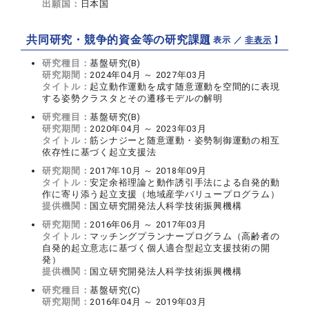
出願国：
日本国
共同研究・競争的資金等の研究課題
【 表示 ／
非表示
】
研究種目：
基盤研究(B)
研究期間：
2024年04月 ～ 2027年03月
タイトル：
起立動作運動を成す随意運動を空間的に表現
する姿勢クラスタとその遷移モデルの解明
研究種目：
基盤研究(B)
研究期間：
2020年04月 ～ 2023年03月
タイトル：
筋シナジーと随意運動・姿勢制御運動の相互
依存性に基づく起立支援法
研究期間：
2017年10月 ～ 2018年09月
タイトル：
安定余裕理論と動作誘引手法による自発的動
作に寄り添う起立支援（地域産学バリュープログラム）
提供機関：
国立研究開発法人科学技術振興機構
研究期間：
2016年06月 ～ 2017年03月
タイトル：
マッチングプランナープログラム（高齢者の
自発的起立意志に基づく個人適合型起立支援技術の開
発）
提供機関：
国立研究開発法人科学技術振興機構
研究種目：
基盤研究(C)
研究期間：
2016年04月 ～ 2019年03月