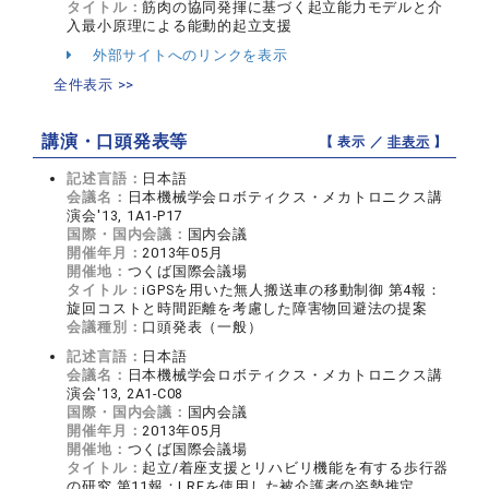
タイトル：
筋肉の協同発揮に基づく起立能力モデルと介
入最小原理による能動的起立支援
外部サイトへのリンクを表示
全件表示 >>
講演・口頭発表等
【 表示 ／
非表示
】
記述言語：
日本語
会議名：
日本機械学会ロボティクス・メカトロニクス講
演会'13, 1A1-P17
国際・国内会議：
国内会議
開催年月：
2013年05月
開催地：
つくば国際会議場
タイトル：
iGPSを用いた無人搬送車の移動制御 第4報：
旋回コストと時間距離を考慮した障害物回避法の提案
会議種別：
口頭発表（一般）
記述言語：
日本語
会議名：
日本機械学会ロボティクス・メカトロニクス講
演会'13, 2A1-C08
国際・国内会議：
国内会議
開催年月：
2013年05月
開催地：
つくば国際会議場
タイトル：
起立/着座支援とリハビリ機能を有する歩行器
の研究 第11報：LRFを使用した被介護者の姿勢推定