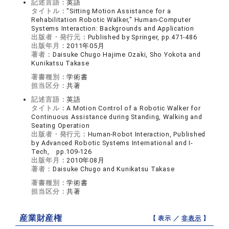
記述言語：
英語
タイトル：
"Sitting Motion Assistance for a
Rehabilitation Robotic Walker," Human-Computer
Systems Interaction: Backgrounds and Application
出版者・発行元：
Published by Springer, pp.471-486
出版年月：
2011年05月
著者：
Daisuke Chugo Hajime Ozaki, Sho Yokota and
Kunikatsu Takase
著書種別：
学術書
担当区分：
共著
記述言語：
英語
タイトル：
A Motion Control of a Robotic Walker for
Continuous Assistance during Standing, Walking and
Seating Operation
出版者・発行元：
Human-Robot Interaction, Published
by Advanced Robotic Systems International and I-
Tech, pp.109-126
出版年月：
2010年08月
著者：
Daisuke Chugo and Kunikatsu Takase
著書種別：
学術書
担当区分：
共著
産業財産権
【 表示 ／
非表示
】