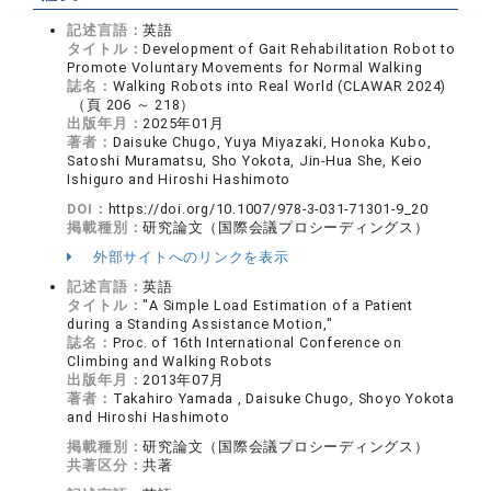
記述言語：
英語
タイトル：
Development of Gait Rehabilitation Robot to
Promote Voluntary Movements for Normal Walking
誌名：
Walking Robots into Real World (CLAWAR 2024)
（頁 206 ～ 218）
出版年月：
2025年01月
著者：
Daisuke Chugo, Yuya Miyazaki, Honoka Kubo,
Satoshi Muramatsu, Sho Yokota, Jin-Hua She, Keio
Ishiguro and Hiroshi Hashimoto
DOI：
https://doi.org/10.1007/978-3-031-71301-9_20
掲載種別：
研究論文（国際会議プロシーディングス）
外部サイトへのリンクを表示
記述言語：
英語
タイトル：
"A Simple Load Estimation of a Patient
during a Standing Assistance Motion,"
誌名：
Proc. of 16th International Conference on
Climbing and Walking Robots
出版年月：
2013年07月
著者：
Takahiro Yamada , Daisuke Chugo, Shoyo Yokota
and Hiroshi Hashimoto
掲載種別：
研究論文（国際会議プロシーディングス）
共著区分：
共著