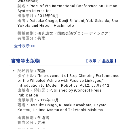
Wheelchair,"
誌名：
Proc. of 6th International Conference on Human
System Interaction
出版年月：
2013年06月
著者：
Daisuke Chugo, Kenji Shiotani, Yuki Sakaida, Sho
Yokota and Hiroshi Hashimoto
掲載種別：
研究論文（国際会議プロシーディングス）
共著区分：
共著
全件表示 >>
書籍等出版物
【 表示 ／
非表示
】
記述言語：
英語
タイトル：
"Improvement of Step-Climbing Performance
of the Wheeled Vehicle with Passive Linkages,"
Introduction to Modern Robotics, Vol.2, pp.99-112
出版者・発行元：
Published by iConcept Press
Publication
出版年月：
2012年08月
著者：
Daisuke Chugo, Kuniaki Kawabata, Hayato
Kaetsu, Hajime Asama and Taketoshi Mishima
著書種別：
学術書
担当区分：
共著