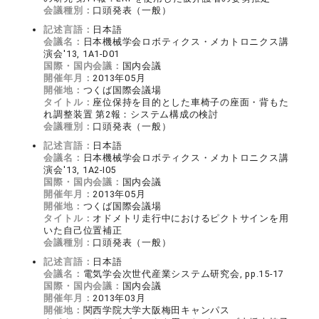
会議種別：
口頭発表（一般）
記述言語：
日本語
会議名：
日本機械学会ロボティクス・メカトロニクス講
演会'13, 1A1-D01
国際・国内会議：
国内会議
開催年月：
2013年05月
開催地：
つくば国際会議場
タイトル：
座位保持を目的とした車椅子の座面・背もた
れ調整装置 第2報：システム構成の検討
会議種別：
口頭発表（一般）
記述言語：
日本語
会議名：
日本機械学会ロボティクス・メカトロニクス講
演会'13, 1A2-I05
国際・国内会議：
国内会議
開催年月：
2013年05月
開催地：
つくば国際会議場
タイトル：
オドメトリ走行中におけるピクトサインを用
いた自己位置補正
会議種別：
口頭発表（一般）
記述言語：
日本語
会議名：
電気学会次世代産業システム研究会, pp.15-17
国際・国内会議：
国内会議
開催年月：
2013年03月
開催地：
関西学院大学大阪梅田キャンパス