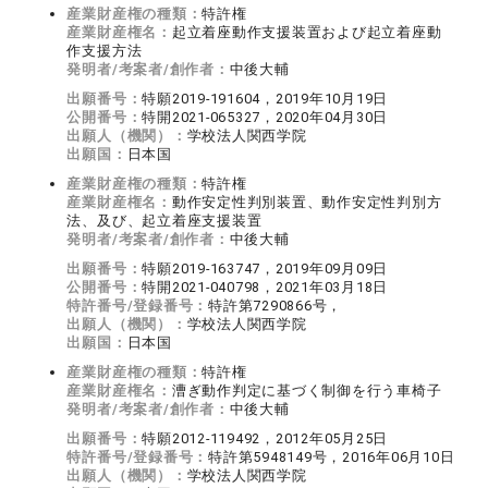
産業財産権の種類：
特許権
産業財産権名：
起立着座動作支援装置および起立着座動
作支援方法
発明者/考案者/創作者：
中後大輔
出願番号：
特願2019-191604，2019年10月19日
公開番号：
特開2021-065327，2020年04月30日
出願人（機関）：
学校法人関西学院
出願国：
日本国
産業財産権の種類：
特許権
産業財産権名：
動作安定性判別装置、動作安定性判別方
法、及び、起立着座支援装置
発明者/考案者/創作者：
中後大輔
出願番号：
特願2019-163747，2019年09月09日
公開番号：
特開2021-040798，2021年03月18日
特許番号/登録番号：
特許第7290866号，
出願人（機関）：
学校法人関西学院
出願国：
日本国
産業財産権の種類：
特許権
産業財産権名：
漕ぎ動作判定に基づく制御を行う車椅子
発明者/考案者/創作者：
中後大輔
出願番号：
特願2012-119492，2012年05月25日
特許番号/登録番号：
特許第5948149号，2016年06月10日
出願人（機関）：
学校法人関西学院