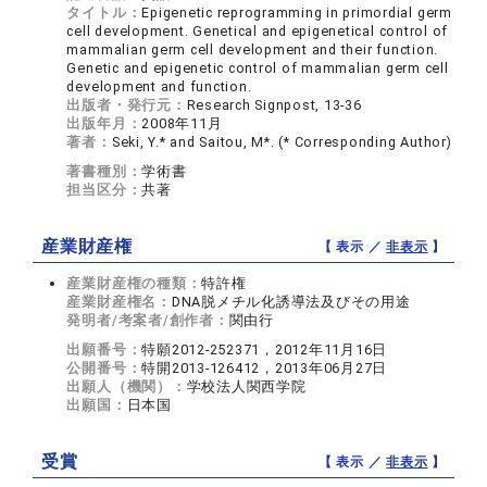
タイトル：
Epigenetic reprogramming in primordial germ
cell development. Genetical and epigenetical control of
mammalian germ cell development and their function.
Genetic and epigenetic control of mammalian germ cell
development and function.
出版者・発行元：
Research Signpost, 13-36
出版年月：
2008年11月
著者：
Seki, Y.* and Saitou, M*. (* Corresponding Author)
著書種別：
学術書
担当区分：
共著
産業財産権
【 表示 ／
非表示
】
産業財産権の種類：
特許権
産業財産権名：
DNA脱メチル化誘導法及びその用途
発明者/考案者/創作者：
関由行
出願番号：
特願2012-252371，2012年11月16日
公開番号：
特開2013-126412，2013年06月27日
出願人（機関）：
学校法人関西学院
出願国：
日本国
受賞
【 表示 ／
非表示
】