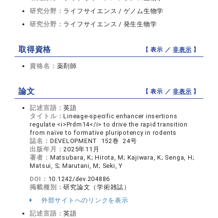
研究分野：
ライフサイエンス / ゲノム生物学
研究分野：
ライフサイエンス / 発生生物学
取得資格
【 表示 ／
非表示
】
資格名：
薬剤師
論文
【 表示 ／
非表示
】
記述言語：
英語
タイトル：
Lineage-specific enhancer insertions
regulate <i>Prdm14</i> to drive the rapid transition
from naïve to formative pluripotency in rodents
誌名：
DEVELOPMENT 152巻 24号
出版年月：
2025年11月
著者：
Matsubara, K; Hirota, M; Kajiwara, K; Senga, H;
Matsui, S; Marutani, M; Seki, Y
DOI：
10.1242/dev.204886
掲載種別：
研究論文（学術雑誌）
外部サイトへのリンクを表示
記述言語：
英語