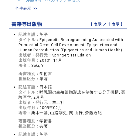
外部サイトへのリンクを表示
全件表示 >>
書籍等出版物
【 表示 ／
非表示
】
記述言語：
英語
タイトル：
Epigenetic Reprogramming Associated with
Primordial Germ Cell Development, Epigenetics and
Human Reproduction (Epigenetics and Human Health)
出版者・発行元：
Springer; 1st Edition
出版年月：
2010年11月
著者：
Seki, Y
著書種別：
学術書
担当区分：
単著
記述言語：
日本語
タイトル：
哺乳類の生殖細胞形成を制御する分子機構, 実
験医学, 2月号
出版者・発行元：
羊土社
出版年月：
2009年02月
著者：
栗本一基, 山路剛史, 関 由行, 斎藤通紀
著書種別：
学術書
担当区分：
共著
記述言語：
英語