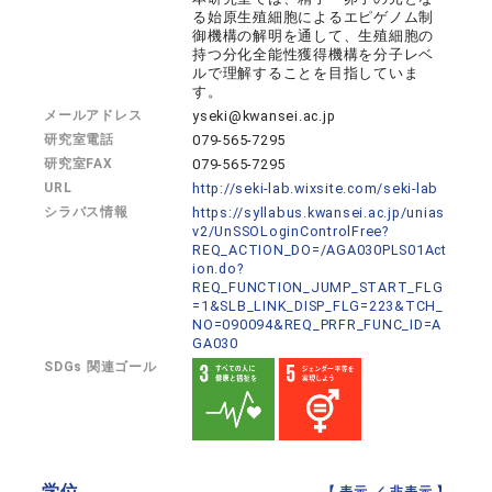
る始原生殖細胞によるエピゲノム制
御機構の解明を通して、生殖細胞の
持つ分化全能性獲得機構を分子レベ
ルで理解することを目指していま
す。
メールアドレス
yseki@kwansei.ac.jp
研究室電話
079-565-7295
研究室FAX
079-565-7295
URL
http://seki-lab.wixsite.com/seki-lab
シラバス情報
https://syllabus.kwansei.ac.jp/unias
v2/UnSSOLoginControlFree?
REQ_ACTION_DO=/AGA030PLS01Act
ion.do?
REQ_FUNCTION_JUMP_START_FLG
=1&SLB_LINK_DISP_FLG=223&TCH_
NO=090094&REQ_PRFR_FUNC_ID=A
GA030
SDGs 関連ゴール
学位
【 表示 ／
非表示
】