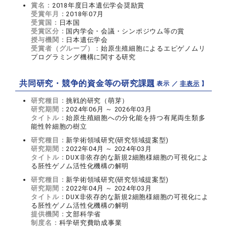
賞名：
2018年度日本遺伝学会奨励賞
受賞年月：
2018年07月
受賞国：
日本国
受賞区分：
国内学会・会議・シンポジウム等の賞
授与機関：
日本遺伝学会
受賞者（グループ）：
始原生殖細胞によるエピゲノムリ
プログラミング機構に関する研究
共同研究・競争的資金等の研究課題
【 表示 ／
非表示
】
研究種目：
挑戦的研究（萌芽）
研究期間：
2024年06月 ～ 2026年03月
タイトル：
始原生殖細胞への分化能を持つ有尾両生類多
能性幹細胞の樹立
研究種目：
新学術領域研究(研究領域提案型)
研究期間：
2022年04月 ～ 2024年03月
タイトル：
DUX非依存的な新規2細胞様細胞の可視化によ
る胚性ゲノム活性化機構の解明
研究種目：
新学術領域研究(研究領域提案型)
研究期間：
2022年04月 ～ 2024年03月
タイトル：
DUX非依存的な新規2細胞様細胞の可視化によ
る胚性ゲノム活性化機構の解明
提供機関：
文部科学省
制度名：
科学研究費助成事業