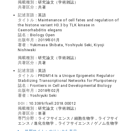
掲載種別：
研究論文（学術雑誌）
共著区分：
共著
記述言語：
英語
タイトル：
Maintenance of cell fates and regulation of
the histone variant H3.3 by TLK kinase in
Caenorhabditis elegans
誌名：
Biology Open
出版年月：
2019年01月
著者：
Yukimasa Shibata, Yoshiyuki Seki, Kiyoji
Nishiwaki
掲載種別：
研究論文（学術雑誌）
共著区分：
共著
記述言語：
英語
タイトル：
PRDM14 Is a Unique Epigenetic Regulator
Stabilizing Transcriptional Networks for Pluripotency
誌名：
Frontiers in Cell and Developmental Biology
出版年月：
2018年02月
著者：
Yoshiyuki Seki
DOI：
10.3389/fcell.2018.00012
掲載種別：
研究論文（学術雑誌）
共著区分：
単著
専門分野：
ライフサイエンス / 細胞生物学，ライフサイ
エンス / 進化生物学，ライフサイエンス / ゲノム生物学