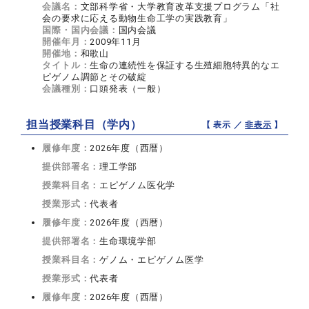
会議名：
文部科学省・大学教育改革支援プログラム「社
会の要求に応える動物生命工学の実践教育」
国際・国内会議：
国内会議
開催年月：
2009年11月
開催地：
和歌山
タイトル：
生命の連続性を保証する生殖細胞特異的なエ
ピゲノム調節とその破綻
会議種別：
口頭発表（一般）
担当授業科目（学内）
【 表示 ／
非表示
】
履修年度：
2026年度（西暦）
提供部署名：
理工学部
授業科目名：
エピゲノム医化学
授業形式：
代表者
履修年度：
2026年度（西暦）
提供部署名：
生命環境学部
授業科目名：
ゲノム・エピゲノム医学
授業形式：
代表者
履修年度：
2026年度（西暦）