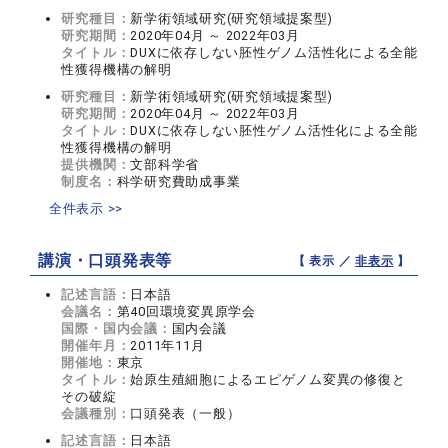
研究種目：
新学術領域研究(研究領域提案型)
研究期間：
2020年04月 ～ 2022年03月
タイトル：
DUXに依存しない胚性ゲノム活性化による全能
性獲得機構の解明
研究種目：
新学術領域研究(研究領域提案型)
研究期間：
2020年04月 ～ 2022年03月
タイトル：
DUXに依存しない胚性ゲノム活性化による全能
性獲得機構の解明
提供機関：
文部科学省
制度名：
科学研究費助成事業
全件表示 >>
講演・口頭発表等
【 表示 ／
非表示
】
記述言語：
日本語
会議名：
第40回環境変異原学会
国際・国内会議：
国内会議
開催年月：
2011年11月
開催地：
東京
タイトル：
始原生殖細胞によるエピゲノム変異の修復と
その破綻
会議種別：
口頭発表（一般）
記述言語：
日本語