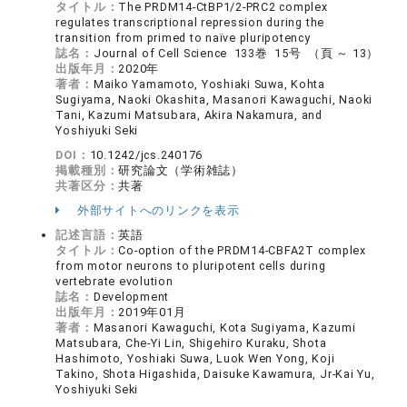
タイトル：
The PRDM14-CtBP1/2-PRC2 complex
regulates transcriptional repression during the
transition from primed to naïve pluripotency
誌名：
Journal of Cell Science 133巻 15号 （頁 ～ 13）
出版年月：
2020年
著者：
Maiko Yamamoto, Yoshiaki Suwa, Kohta
Sugiyama, Naoki Okashita, Masanori Kawaguchi, Naoki
Tani, Kazumi Matsubara, Akira Nakamura, and
Yoshiyuki Seki
DOI：
10.1242/jcs.240176
掲載種別：
研究論文（学術雑誌）
共著区分：
共著
外部サイトへのリンクを表示
記述言語：
英語
タイトル：
Co-option of the PRDM14-CBFA2T complex
from motor neurons to pluripotent cells during
vertebrate evolution
誌名：
Development
出版年月：
2019年01月
著者：
Masanori Kawaguchi, Kota Sugiyama, Kazumi
Matsubara, Che-Yi Lin, Shigehiro Kuraku, Shota
Hashimoto, Yoshiaki Suwa, Luok Wen Yong, Koji
Takino, Shota Higashida, Daisuke Kawamura, Jr-Kai Yu,
Yoshiyuki Seki