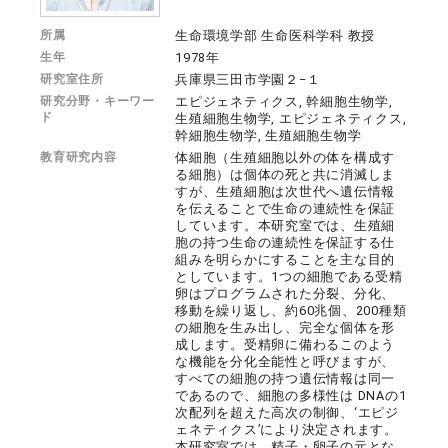
所属
生命環境学部 生命医科学科 教授
生年
1978年
研究室住所
兵庫県三田市学園２−１
研究分野・キーワー
エピジェネティクス, 幹細胞生物学,
ド
生殖細胞生物学, エピジェネティクス,
幹細胞生物学, 生殖細胞生物学
教育研究内容
体細胞（生殖細胞以外の体を構成す
る細胞）は個体の死と共に消滅しま
すが、生殖細胞は次世代へ遺伝情報
を伝えることで生命の連続性を保証
しています。本研究室では、生殖細
胞の持つ生命の連続性を保証する仕
組みを明らかにすることを主な目的
としています。1つの細胞である受精
卵はプログラムされた分裂、分化、
移動を繰り返し、約60兆個、200種類
の細胞を生み出し、完全な個体を形
成します。受精卵に備わるこのよう
な機能を分化全能性と呼びますが、
すべての細胞の持つ遺伝情報は同一
であるので、細胞の多様性は DNAの1
次配列を超えた高次の制御、‘エピジ
ェネティクス’により決定されます。
本研究室では、精子・卵子の元とな