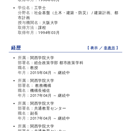
学位名：
工学士
分野名：
社会基盤（土木・建築・防災） / 建築計画、都
市計画
授与機関名：
大阪大学
取得方法：
課程
取得年月：
1994年03月
経歴
【 表示 ／
非表示
】
所属：
関西学院大学
部署名：
総合政策学部 都市政策学科
職名：
教授
年月：
2015年04月 ～ 継続中
所属：
関西学院大学
部署名：
教務機構
職名：
機構長補佐
年月：
2017年04月 ～ 継続中
所属：
関西学院大学
部署名：
共通教育センター
職名：
副長
年月：
2017年04月 ～ 継続中
所属：
関西学院大学