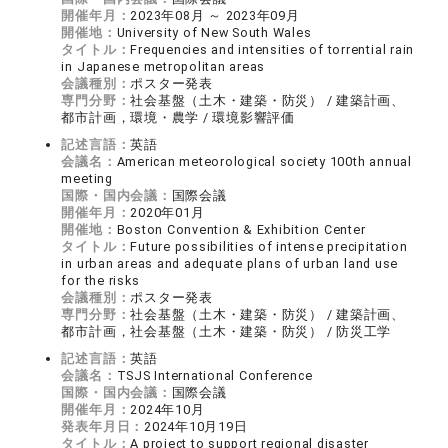
開催年月：
2023年08月 ～ 2023年09月
開催地：
University of New South Wales
タイトル：
Frequencies and intensities of torrential rain
in Japanese metropolitan areas
会議種別：
ポスター発表
専門分野：
社会基盤（土木・建築・防災） / 建築計画、
都市計画，環境・農学 / 環境影響評価
記述言語：
英語
会議名：
American meteorological society 100th annual
meeting
国際・国内会議：
国際会議
開催年月：
2020年01月
開催地：
Boston Convention & Exhibition Center
タイトル：
Future possibilities of intense precipitation
in urban areas and adequate plans of urban land use
for the risks
会議種別：
ポスター発表
専門分野：
社会基盤（土木・建築・防災） / 建築計画、
都市計画，社会基盤（土木・建築・防災） / 防災工学
記述言語：
英語
会議名：
TSJS International Conference
国際・国内会議：
国際会議
開催年月：
2024年10月
発表年月日：
2024年10月19日
タイトル：
A project to support regional disaster