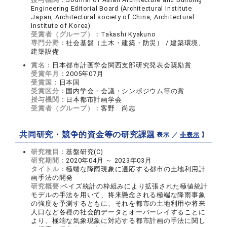
Engineering Editorial Board (Architectural Institute
Japan, Architectural society of China, Architectural
Institute of Korea)
受賞者（グループ）：
Takashi Kyakuno
専門分野：
社会基盤（土木・建築・防災） / 建築環境、
建築設備
賞名：
日本都市計画学会関西支部研究発表会奨励賞
受賞年月：
2005年07月
受賞国：
日本国
受賞区分：
国内学会・会議・シンポジウム等の賞
授与機関：
日本都市計画学会
受賞者（グループ）：
客野 尚志
共同研究・競争的資金等の研究課題
【 表示 ／
非表示
】
研究種目：
基盤研究(C)
研究期間：
2020年04月 ～ 2023年03月
タイトル：
極端な降雨現象に適応する都市の土地利用計
画手法の開発
研究概要:
ベイズ統計の枠組みにより拡張された極値統計
モデルの手法を用いて、将来懸念される極端な降雨事象
の強度を予測するともに、それを都市の土地利用や将来
人口など各種の社会的データとオーバーレイすることに
より、極端な気象現象に対応する都市計画の手法に関し