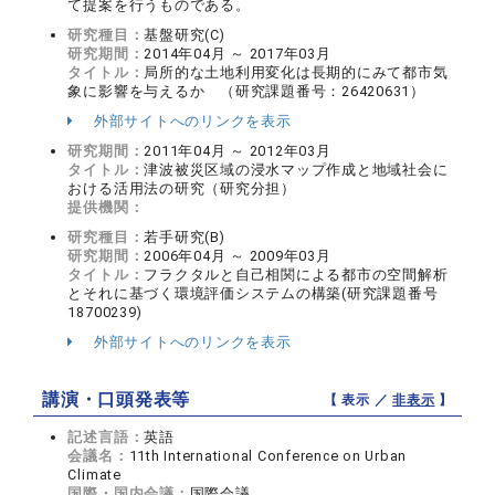
て提案を行うものである。
研究種目：
基盤研究(C)
研究期間：
2014年04月 ～ 2017年03月
タイトル：
局所的な土地利用変化は長期的にみて都市気
象に影響を与えるか （研究課題番号：26420631）
外部サイトへのリンクを表示
研究期間：
2011年04月 ～ 2012年03月
タイトル：
津波被災区域の浸水マップ作成と地域社会に
おける活用法の研究（研究分担）
提供機関：
研究種目：
若手研究(B)
研究期間：
2006年04月 ～ 2009年03月
タイトル：
フラクタルと自己相関による都市の空間解析
とそれに基づく環境評価システムの構築(研究課題番号
18700239)
外部サイトへのリンクを表示
講演・口頭発表等
【 表示 ／
非表示
】
記述言語：
英語
会議名：
11th International Conference on Urban
Climate
国際・国内会議：
国際会議