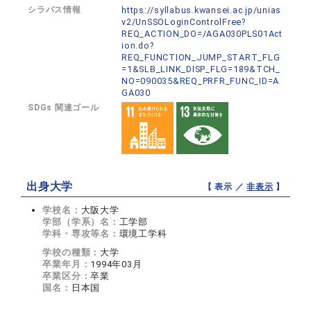
シラバス情報
https://syllabus.kwansei.ac.jp/unias
v2/UnSSOLoginControlFree?
REQ_ACTION_DO=/AGA030PLS01Act
ion.do?
REQ_FUNCTION_JUMP_START_FLG
=1&SLB_LINK_DISP_FLG=189&TCH_
NO=090035&REQ_PRFR_FUNC_ID=A
GA030
SDGs 関連ゴール
出身大学
【 表示 ／
非表示
】
学校名：
大阪大学
学部（学系）名：
工学部
学科・専攻等名：
環境工学科
学校の種類：
大学
卒業年月：
1994年03月
卒業区分：
卒業
国名：
日本国