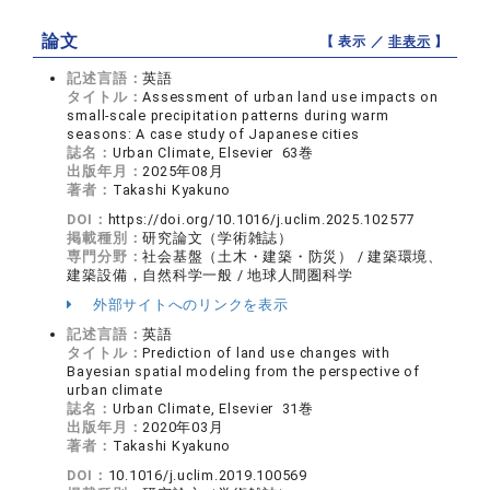
論文
【 表示 ／
非表示
】
記述言語：
英語
タイトル：
Assessment of urban land use impacts on
small-scale precipitation patterns during warm
seasons: A case study of Japanese cities
誌名：
Urban Climate, Elsevier 63巻
出版年月：
2025年08月
著者：
Takashi Kyakuno
DOI：
https://doi.org/10.1016/j.uclim.2025.102577
掲載種別：
研究論文（学術雑誌）
専門分野：
社会基盤（土木・建築・防災） / 建築環境、
建築設備，自然科学一般 / 地球人間圏科学
外部サイトへのリンクを表示
記述言語：
英語
タイトル：
Prediction of land use changes with
Bayesian spatial modeling from the perspective of
urban climate
誌名：
Urban Climate, Elsevier 31巻
出版年月：
2020年03月
著者：
Takashi Kyakuno
DOI：
10.1016/j.uclim.2019.100569