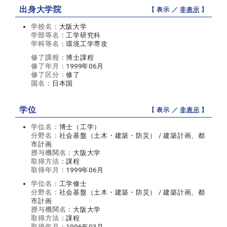
出身大学院
【 表示 ／
非表示
】
学校名：
大阪大学
学部等名：
工学研究科
学科等名：
環境工学専攻
修了課程：
博士課程
修了年月：
1999年06月
修了区分：
修了
国名：
日本国
学位
【 表示 ／
非表示
】
学位名：
博士（工学）
分野名：
社会基盤（土木・建築・防災） / 建築計画、都
市計画
授与機関名：
大阪大学
取得方法：
課程
取得年月：
1999年06月
学位名：
工学修士
分野名：
社会基盤（土木・建築・防災） / 建築計画、都
市計画
授与機関名：
大阪大学
取得方法：
課程
取得年月：
1996年03月