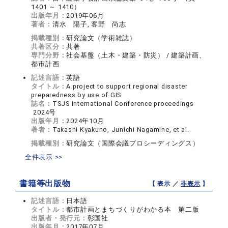
1401 ～ 1410）
出版年月：
2019年06月
著者：
清水 陽子, 客野 尚志
掲載種別：
研究論文（学術雑誌）
共著区分：
共著
専門分野：
社会基盤（土木・建築・防災） / 建築計画、
都市計画
記述言語：
英語
タイトル：
A project to support regional disaster
preparedness by use of GIS
誌名：
TSJS International Conference proceedings
2024号
出版年月：
2024年10月
著者：
Takashi Kyakuno, Junichi Nagamine, et al.
掲載種別：
研究論文（国際会議プロシーディングス）
全件表示 >>
書籍等出版物
【 表示 ／
非表示
】
記述言語：
日本語
タイトル：
都市計画とまちづくりがわかる本 第二版
出版者・発行元：
彰国社
出版年月：
2017年07月