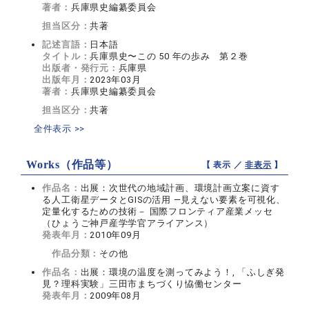
著者：
兵庫県史編纂委員会
担当区分：
共著
記述言語：
日本語
タイトル：
兵庫県史〜この 50 年の歩み 第２巻
出版者・発行元：
兵庫県
出版年月：
2023年03月
著者：
兵庫県史編纂委員会
担当区分：
共著
全件表示 >>
Works（作品等）
【 表示 ／
非表示
】
作品名：
出展：次世代の地域計画、環境計画立案に資す
る人工衛星データとGISの活用 ―見えない要素を可視化、
定量化するための技術－ 国際フロンティア産業メッセ
（ひょうご神戸産学学官アライアンス）
発表年月：
2010年09月
作品分類：
その他
作品名：
出展：環境の温度を測ってみよう！, 「ふしぎ発
見？理科実験」三田市まちづくり恊働センター
発表年月：
2009年08月