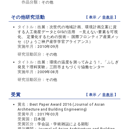
作品分類：
その他
その他研究活動
【 表示 ／
非表示
】
タイトル：
出展：次世代の地域計画、環境計画立案に資
する人工衛星データとGISの活用 ―見えない要素を可視
化、 定量化するための技術－ 国際フロンティア産業メッ
セ（ひょうご神戸産学学官アライアンス）
実施年月：
2010年09月
研究活動区分：
その他
タイトル：
出展：環境の温度を測ってみよう！, 「ふしぎ
発見？理科実験」三田市まちづくり恊働センター
実施年月：
2009年08月
研究活動区分：
その他
受賞
【 表示 ／
非表示
】
賞名：
Best Paper Award 2016 (Journal of Asian
Architecture and Building Engineering)
受賞年月：
2017年03月
受賞国：
日本国
受賞区分：
学会誌・学術雑誌による顕彰
授与機関：
Journal of Asian Architecture and Building