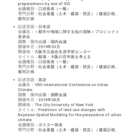
preparedness by use of GIS
会議種別：
口頭発表（一般）
専門分野：
社会基盤（土木・建築・防災） / 建築計画、
都市計画
記述言語：
日本語
会議名：
＜都市や地域に関する知の冒険＞プロジェクト
発表会
国際・国内会議：
国内会議
開催年月：
2019年03月
開催地：
大阪市立総合生涯学習センター
タイトル：
船場・大阪の百年後を考える
会議種別：
口頭発表（一般）
専門分野：
社会基盤（土木・建築・防災） / 建築計画、
都市計画
記述言語：
英語
会議名：
10th International Conference on Urban
Climate
国際・国内会議：
国際会議
開催年月：
2018年08月
開催地：
The City University of New York
タイトル：
Prediction of land use changes with
Bayesian Spatial Modeling for the perspective of urban
climate
会議種別：
ポスター発表
専門分野：
社会基盤（土木・建築・防災） / 建築計画、