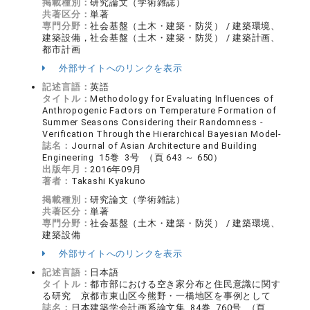
掲載種別：
研究論文（学術雑誌）
共著区分：
単著
専門分野：
社会基盤（土木・建築・防災） / 建築環境、
建築設備，社会基盤（土木・建築・防災） / 建築計画、
都市計画
外部サイトへのリンクを表示
記述言語：
英語
タイトル：
Methodology for Evaluating Influences of
Anthropogenic Factors on Temperature Formation of
Summer Seasons Considering their Randomness -
Verification Through the Hierarchical Bayesian Model-
誌名：
Journal of Asian Architecture and Building
Engineering 15巻 3号 （頁 643 ～ 650）
出版年月：
2016年09月
著者：
Takashi Kyakuno
掲載種別：
研究論文（学術雑誌）
共著区分：
単著
専門分野：
社会基盤（土木・建築・防災） / 建築環境、
建築設備
外部サイトへのリンクを表示
記述言語：
日本語
タイトル：
都市部における空き家分布と住民意識に関す
る研究 京都市東山区今熊野・一橋地区を事例として
誌名：
日本建築学会計画系論文集 84巻 760号 （頁