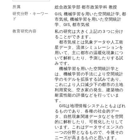
所属
総合政策学部 都市政策学科 教授
研究分野・キーワー
GIS, 機械学習を用いた空間統計学, 都
ド
市気候, 機械学習を用いた空間統計
学、GIS, 都市気候
教育研究内容
私の研究は大きく上記の３つに分け
ることができます。
都市気候とは気象データや人工衛
星データ、流体シミュレーションを
用いて、主に都市の温暖化現象につ
いて解析したり、予測したりする試
みです。
機械学習を用いた空間統計学と
は、機械学習の手法により空間統計
学のモデルを拡張する試みであり、
これにより人口減少下の都市の土地
利用変化、空き家の発生、建築物の
耐震性能の評価などを行っていま
す。
GISは地理情報システムともよばれ
るものであり、各種の社会的デー
タ、自然現象関連データなどを空間
的に解析したり、可視化したりして
います。これはデータサイエンスの
一つの分野となるもので、今後その
ニーズが高まるものと思います。