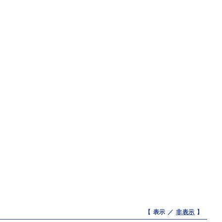
【 表示 ／
非表示
】