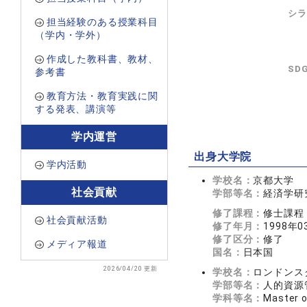
シラ
担当経験のある授業科目
（学内・学外）
作成した教科書、教材、
SD
参考書
教育方法・教育実践に関
する発表、講演等
学内運営
出身大学院
学内活動
学校名：
京都大学
社会貢献
学部等名：
経済学研
修了課程：
修士課程
社会貢献活動
修了年月：
1998年0
修了区分：
修了
メディア報道
国名：
日本国
2026/04/20 更新
学校名：
ロンドンス
学部等名：
人的資源
学科等名：
Master o