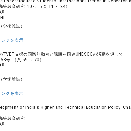
g Undergraduate Students: International Trends in Research 
等教育研究 10号 （頁 11 ～ 24）
3月
HI
（学術雑誌）
リンクを表示
のTVET支援の国際的動向と課題～国連UNESCOの活動を通して
8号 （頁 59 ～ 70）
3月
（学術雑誌）
リンクを表示
lopment of India`s Higher and Technical Education Policy: Ch
高等教育研究
3月