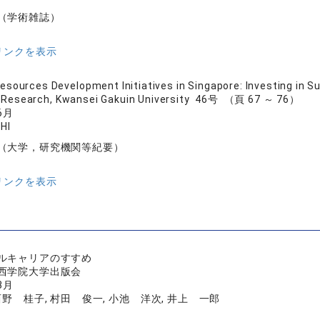
（学術雑誌）
リンクを表示
sources Development Initiatives in Singapore: Investing in S
cy Research, Kwansei Gakuin University 46号 （頁 67 ～ 76）
6月
HI
（大学，研究機関等紀要）
リンクを表示
ルキャリアのすすめ
西学院大学出版会
3月
西野 桂子, 村田 俊一, 小池 洋次, 井上 一郎