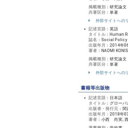
掲載種別：
研究論文
共著区分：
単著
外部サイトへの
記述言語：
英語
タイトル：
Human Re
誌名：
Social Poli
出版年月：
2014年0
著者：
NAOMI KONIS
掲載種別：
研究論文
共著区分：
単著
外部サイトへの
書籍等出版物
記述言語：
日本語
タイトル：
グローバ
出版者・発行元：
関
出版年月：
2018年0
著者：
小西 尚実, 
著書種別：
学術書