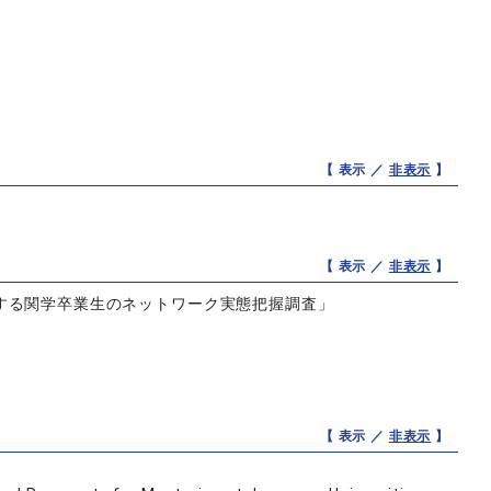
【 表示 ／
非表示
】
【 表示 ／
非表示
】
する関学卒業生のネットワーク実態把握調査」
【 表示 ／
非表示
】