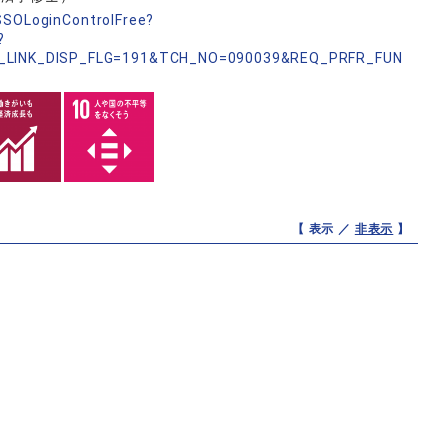
nSSOLoginControlFree?
?
_LINK_DISP_FLG=191&TCH_NO=090039&REQ_PRFR_FUN
【 表示 ／
非表示
】