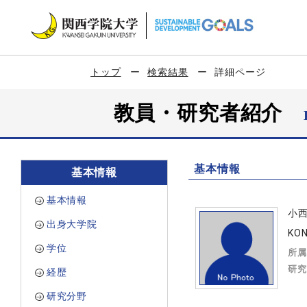
トップ
検索結果
詳細ページ
教員・研究者紹介
基本情報
基本情報
基本情報
小
出身大学院
KON
学位
所属
研究
経歴
研究分野