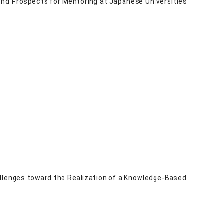
and Prospects for Mentoring at Japanese Universities
allenges toward the Realization of a Knowledge-Based