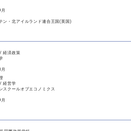
9月
テン・北アイルランド連合王国(英国)
/ 経済政策
学
3月
理
/ 経営学
ンスクールオブエコノミクス
9月