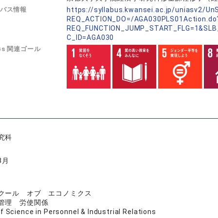
バス情報
https://syllabus.kwansei.ac.jp/uniasv2/U
REQ_ACTION_DO=/AGA030PLS01Action.do
REQ_FUNCTION_JUMP_START_FLG=1&SLB
C_ID=AGA030
Gs 関連ゴール
究科
3月
クール オブ エコノミクス
管理 労使関係
f Science in Personnel & Industrial Relations