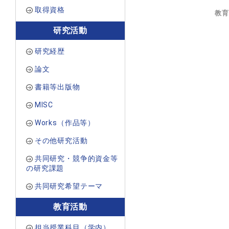
取得資格
教育
研究活動
研究経歴
論文
書籍等出版物
MISC
Works（作品等）
その他研究活動
共同研究・競争的資金等
の研究課題
共同研究希望テーマ
教育活動
担当授業科目（学内）