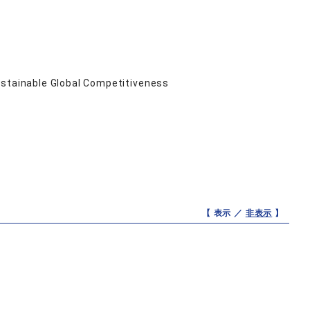
ustainable Global Competitiveness
【 表示 ／
非表示
】