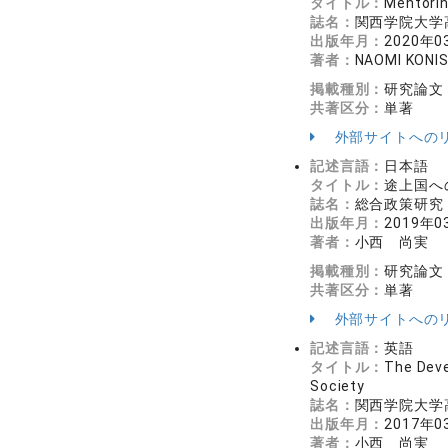
タイトル：
Mentorin
誌名：
関西学院大学高
出版年月：
2020年0
著者：
NAOMI KONIS
掲載種別：
研究論文
共著区分：
単著
外部サイトへの
記述言語：
日本語
タイトル：
途上国へ
誌名：
総合政策研究 5
出版年月：
2019年0
著者：
小西 尚実
掲載種別：
研究論文
共著区分：
単著
外部サイトへの
記述言語：
英語
タイトル：
The Deve
Society
誌名：
関西学院大学
出版年月：
2017年0
著者：
小西 尚実