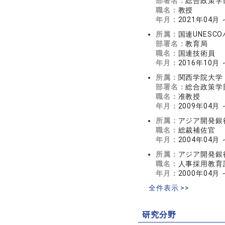
部署名：
総合政策学
職名：
教授
年月：
2021年04月
所属：
国連UNESC
部署名：
教育局
職名：
国連技術員
年月：
2016年10月 
所属：
関西学院大学
部署名：
総合政策学
職名：
准教授
年月：
2009年04月 
所属：
アジア開発銀
職名：
総裁補佐官
年月：
2004年04月 
所属：
アジア開発銀
職名：
人事採用教育
年月：
2000年04月 
全件表示 >>
研究分野