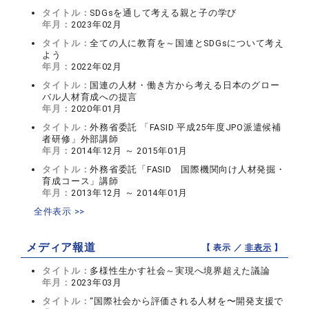
タイトル：
SDGsを通して考える親と子の学び
年月：
2023年02月
タイトル：
全ての人に教育を～国連とSDGsについて考え
よう
年月：
2022年02月
タイトル：
国連の人材・働き方から考える日本のグロー
バル人材育成への提言
年月：
2020年01月
タイトル：
外務省委託 「FASID 平成25年度JPO派遣候補
者研修」外部講師
年月：
2014年12月 ～ 2015年01月
タイトル：
外務省委託「FASID 国際機関向け人材発掘・
育成コース」講師
年月：
2013年12月 ～ 2014年01月
全件表示 >>
メディア報道
【 表示 ／
非表示
】
タイトル：
多様性生かす社会～実現へ境界超えた議論
年月：
2023年03月
タイトル：
“国際社会から評価される人材を〜開発支援で