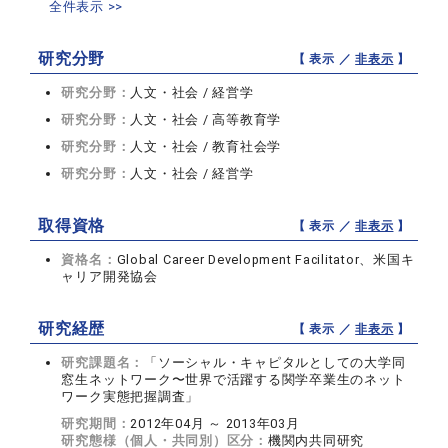
全件表示 >>
研究分野
【 表示 ／
非表示
】
研究分野：
人文・社会 / 経営学
研究分野：
人文・社会 / 高等教育学
研究分野：
人文・社会 / 教育社会学
研究分野：
人文・社会 / 経営学
取得資格
【 表示 ／
非表示
】
資格名：
Global Career Development Facilitator、米国キ
ャリア開発協会
研究経歴
【 表示 ／
非表示
】
研究課題名：
「ソーシャル・キャピタルとしての大学同
窓生ネットワーク〜世界で活躍する関学卒業生のネット
ワーク実態把握調査」
研究期間：
2012年04月 ～ 2013年03月
研究態様（個人・共同別）区分：
機関内共同研究