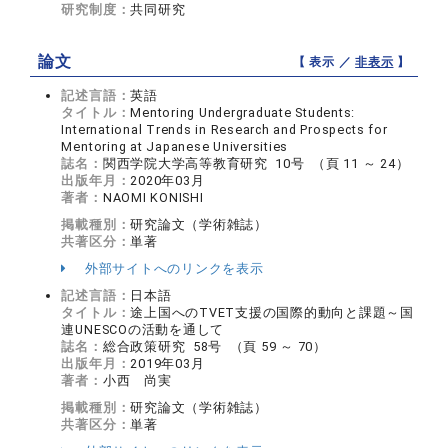
研究制度：
共同研究
論文
【 表示 ／
非表示
】
記述言語：
英語
タイトル：
Mentoring Undergraduate Students:
International Trends in Research and Prospects for
Mentoring at Japanese Universities
誌名：
関西学院大学高等教育研究 10号 （頁 11 ～ 24）
出版年月：
2020年03月
著者：
NAOMI KONISHI
掲載種別：
研究論文（学術雑誌）
共著区分：
単著
外部サイトへのリンクを表示
記述言語：
日本語
タイトル：
途上国へのTVET支援の国際的動向と課題～国
連UNESCOの活動を通して
誌名：
総合政策研究 58号 （頁 59 ～ 70）
出版年月：
2019年03月
著者：
小西 尚実
掲載種別：
研究論文（学術雑誌）
共著区分：
単著