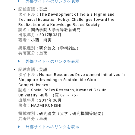
外部サイトへのリンクを表示
記述言語：
英語
タイトル：
The Development of India`s Higher and
Technical Education Policy: Challenges toward the
Realization of a Knowledge-Based Society
誌名：
関西学院大学高等教育研究
出版年月：
2017年03月
著者：
小西 尚実
掲載種別：
研究論文（学術雑誌）
共著区分：
単著
外部サイトへのリンクを表示
記述言語：
英語
タイトル：
Human Resources Development Initiatives in
Singapore: Investing in Sustainable Global
Competitiveness
誌名：
Social Policy Research, Kwansei Gakuin
University 46号 （頁 67 ～ 76）
出版年月：
2014年06月
著者：
NAOMI KONISHI
掲載種別：
研究論文（大学，研究機関等紀要）
共著区分：
単著
外部サイトへのリンクを表示