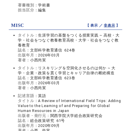
著書種別：
学術書
担当区分：
編集
MISC
【 表示 ／
非表示
】
タイトル：
生涯学習の基盤をつくる授業実践 ~ 高校・大
学・社会をつなぐ教養教育高校・大学・社会をつなぐ教
養教育
誌名：
文部科学教育通信 624巻
出版年月：
2026年03月
著者：
小西尚実
タイトル：
リスキリングを空洞化させるのは何か ~ 大
学・企業・政策を貫く学習とキャリア自律の断絶構造
誌名：
文部科学教育通信 623巻
出版年月：
2026年03月
著者：
小西尚実
記述言語：
英語
タイトル：
A Review of International Field Trips: Adding
Value to the Learning of and Preparing for Global
Human Resources in Japan
出版者・発行元：
関西学院大学総合政策研究会
誌名：
総合政策研究 61号
出版年月：
2020年09月
著者：
小西 尚実