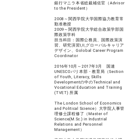
銀行マニラ本省総裁補佐官（Advisor
to the President）
2008～関西学院大学国際協力教育常
勤准教授
2009～関西学院大学総合政策学部国
際政策学科
担当科目：国際公務員、国際政策演
習、研究演習I,II,グローバルキャリア
デザイン、Golobal Career Program
Coordinator
2016年10月～2017年3月 国連
UNESCOパリ本部・教育局（Section
of Youth, Literacy, Skills
Developmentの中のTechnical and
Vocational Education and Training
(TVET) 所属
The London School of Economics
and Political Science）大学院人事管
理修士課程修了（Master of
Science(M.Sc.) in Industrial
Relations and Personnel
Management）