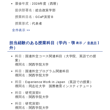
履修年度：
2026年度（西暦）
提供部署名：
総合政策学部
授業科目名：
GCaP演習Ｂ
授業形式：
代表者
全件表示 >>
担当経験のある授業科目（学内・学
【 表示 ／
非表示
】
外）
科目：
国連外交コース関連科目（大学院、英語での授
業）
機関名：
関西学院大学
科目：
国連外交プログラム関連科目
機関名：
関西学院大学
科目：
Experience Work in Japan （英語での授業）
機関名：
同志社大学 国際教育インスティテュート
科目：
研究演習II
機関名：
関西学院大学
科目：
研究演習I
機関名：
関西学院大学