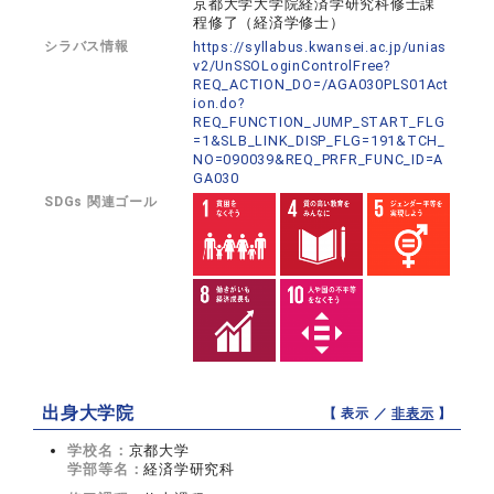
京都大学大学院経済学研究科修士課
程修了（経済学修士）
シラバス情報
https://syllabus.kwansei.ac.jp/unias
v2/UnSSOLoginControlFree?
REQ_ACTION_DO=/AGA030PLS01Act
ion.do?
REQ_FUNCTION_JUMP_START_FLG
=1&SLB_LINK_DISP_FLG=191&TCH_
NO=090039&REQ_PRFR_FUNC_ID=A
GA030
SDGs 関連ゴール
出身大学院
【 表示 ／
非表示
】
学校名：
京都大学
学部等名：
経済学研究科