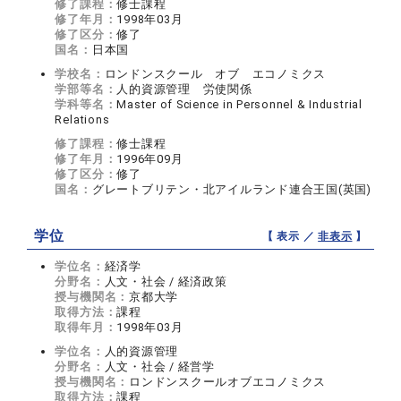
修了課程：
修士課程
修了年月：
1998年03月
修了区分：
修了
国名：
日本国
学校名：
ロンドンスクール オブ エコノミクス
学部等名：
人的資源管理 労使関係
学科等名：
Master of Science in Personnel & Industrial
Relations
修了課程：
修士課程
修了年月：
1996年09月
修了区分：
修了
国名：
グレートブリテン・北アイルランド連合王国(英国)
学位
【 表示 ／
非表示
】
学位名：
経済学
分野名：
人文・社会 / 経済政策
授与機関名：
京都大学
取得方法：
課程
取得年月：
1998年03月
学位名：
人的資源管理
分野名：
人文・社会 / 経営学
授与機関名：
ロンドンスクールオブエコノミクス
取得方法：
課程