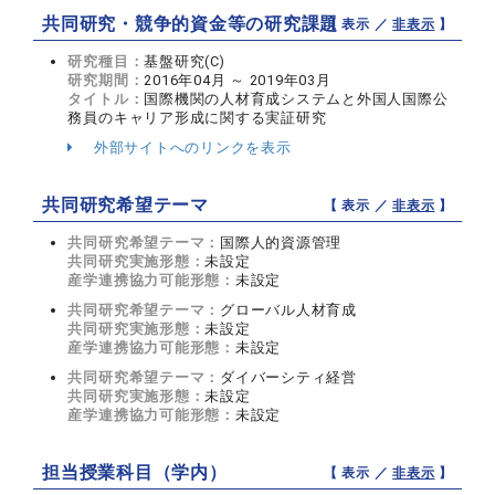
共同研究・競争的資金等の研究課題
【 表示 ／
非表示
】
研究種目：
基盤研究(C)
研究期間：
2016年04月 ～ 2019年03月
タイトル：
国際機関の人材育成システムと外国人国際公
務員のキャリア形成に関する実証研究
外部サイトへのリンクを表示
共同研究希望テーマ
【 表示 ／
非表示
】
共同研究希望テーマ：
国際人的資源管理
共同研究実施形態：
未設定
産学連携協力可能形態：
未設定
共同研究希望テーマ：
グローバル人材育成
共同研究実施形態：
未設定
産学連携協力可能形態：
未設定
共同研究希望テーマ：
ダイバーシティ経営
共同研究実施形態：
未設定
産学連携協力可能形態：
未設定
担当授業科目（学内）
【 表示 ／
非表示
】