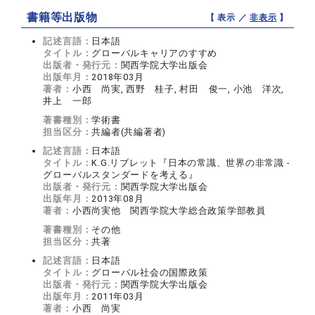
書籍等出版物
【 表示 ／
非表示
】
記述言語：
日本語
タイトル：
グローバルキャリアのすすめ
出版者・発行元：
関西学院大学出版会
出版年月：
2018年03月
著者：
小西 尚実, 西野 桂子, 村田 俊一, 小池 洋次,
井上 一郎
著書種別：
学術書
担当区分：
共編者(共編著者)
記述言語：
日本語
タイトル：
K.G.リブレット『日本の常識、世界の非常識 -
グローバルスタンダードを考える』
出版者・発行元：
関西学院大学出版会
出版年月：
2013年08月
著者：
小西尚実他 関西学院大学総合政策学部教員
著書種別：
その他
担当区分：
共著
記述言語：
日本語
タイトル：
グローバル社会の国際政策
出版者・発行元：
関西学院大学出版会
出版年月：
2011年03月
著者：
小西 尚実