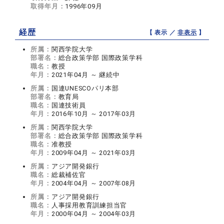
取得年月：
1996年09月
経歴
【 表示 ／
非表示
】
所属：
関西学院大学
部署名：
総合政策学部 国際政策学科
職名：
教授
年月：
2021年04月 ～ 継続中
所属：
国連UNESCOパリ本部
部署名：
教育局
職名：
国連技術員
年月：
2016年10月 ～ 2017年03月
所属：
関西学院大学
部署名：
総合政策学部 国際政策学科
職名：
准教授
年月：
2009年04月 ～ 2021年03月
所属：
アジア開発銀行
職名：
総裁補佐官
年月：
2004年04月 ～ 2007年08月
所属：
アジア開発銀行
職名：
人事採用教育訓練担当官
年月：
2000年04月 ～ 2004年03月