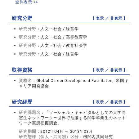
全件表示 >>
研究分野
【 表示 ／
非表示
】
研究分野：
人文・社会 / 経営学
研究分野：
人文・社会 / 高等教育学
研究分野：
人文・社会 / 教育社会学
研究分野：
人文・社会 / 経営学
取得資格
【 表示 ／
非表示
】
資格名：
Global Career Development Facilitator、米国キ
ャリア開発協会
研究経歴
【 表示 ／
非表示
】
研究課題名：
「ソーシャル・キャピタルとしての大学同
窓生ネットワーク〜世界で活躍する関学卒業生のネット
ワーク実態把握調査」
研究期間：
2012年04月 ～ 2013年03月
研究態様（個人・共同別）区分：
機関内共同研究