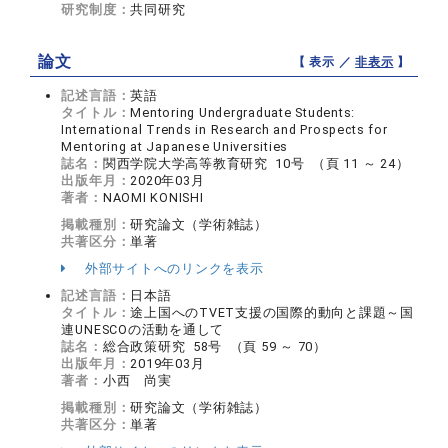
研究制度：
共同研究
論文
【 表示 ／
非表示
】
記述言語：
英語
タイトル：
Mentoring Undergraduate Students:
International Trends in Research and Prospects for
Mentoring at Japanese Universities
誌名：
関西学院大学高等教育研究 10号 （頁 11 ～ 24）
出版年月：
2020年03月
著者：
NAOMI KONISHI
掲載種別：
研究論文（学術雑誌）
共著区分：
単著
外部サイトへのリンクを表示
記述言語：
日本語
タイトル：
途上国へのTVET支援の国際的動向と課題～国
連UNESCOの活動を通して
誌名：
総合政策研究 58号 （頁 59 ～ 70）
出版年月：
2019年03月
著者：
小西 尚実
掲載種別：
研究論文（学術雑誌）
共著区分：
単著