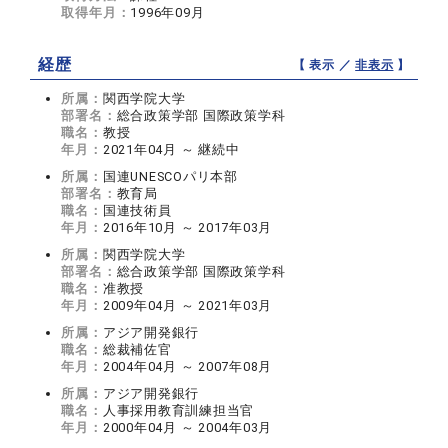
取得年月：
1996年09月
経歴
【 表示 ／
非表示
】
所属：
関西学院大学
部署名：
総合政策学部 国際政策学科
職名：
教授
年月：
2021年04月 ～ 継続中
所属：
国連UNESCOパリ本部
部署名：
教育局
職名：
国連技術員
年月：
2016年10月 ～ 2017年03月
所属：
関西学院大学
部署名：
総合政策学部 国際政策学科
職名：
准教授
年月：
2009年04月 ～ 2021年03月
所属：
アジア開発銀行
職名：
総裁補佐官
年月：
2004年04月 ～ 2007年08月
所属：
アジア開発銀行
職名：
人事採用教育訓練担当官
年月：
2000年04月 ～ 2004年03月