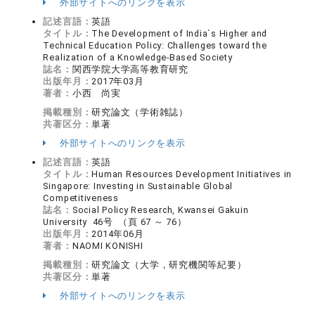
外部サイトへのリンクを表示
記述言語：
英語
タイトル：
The Development of India`s Higher and
Technical Education Policy: Challenges toward the
Realization of a Knowledge-Based Society
誌名：
関西学院大学高等教育研究
出版年月：
2017年03月
著者：
小西 尚実
掲載種別：
研究論文（学術雑誌）
共著区分：
単著
外部サイトへのリンクを表示
記述言語：
英語
タイトル：
Human Resources Development Initiatives in
Singapore: Investing in Sustainable Global
Competitiveness
誌名：
Social Policy Research, Kwansei Gakuin
University 46号 （頁 67 ～ 76）
出版年月：
2014年06月
著者：
NAOMI KONISHI
掲載種別：
研究論文（大学，研究機関等紀要）
共著区分：
単著
外部サイトへのリンクを表示