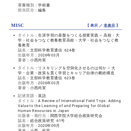
著書種別：
学術書
担当区分：
編集
MISC
【 表示 ／
非表示
】
タイトル：
生涯学習の基盤をつくる授業実践 ~ 高校・大
学・社会をつなぐ教養教育高校・大学・社会をつなぐ教
養教育
誌名：
文部科学教育通信 624巻
出版年月：
2026年03月
著者：
小西尚実
タイトル：
リスキリングを空洞化させるのは何か ~ 大
学・企業・政策を貫く学習とキャリア自律の断絶構造
誌名：
文部科学教育通信 623巻
出版年月：
2026年03月
著者：
小西尚実
記述言語：
英語
タイトル：
A Review of International Field Trips: Adding
Value to the Learning of and Preparing for Global
Human Resources in Japan
出版者・発行元：
関西学院大学総合政策研究会
誌名：
総合政策研究 61号
出版年月：
2020年09月
著者：
小西 尚実