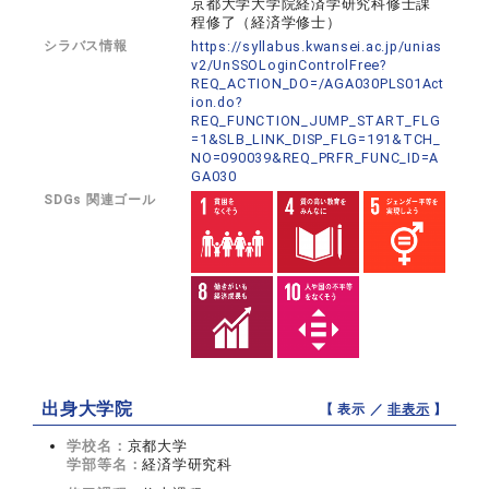
京都大学大学院経済学研究科修士課
程修了（経済学修士）
シラバス情報
https://syllabus.kwansei.ac.jp/unias
v2/UnSSOLoginControlFree?
REQ_ACTION_DO=/AGA030PLS01Act
ion.do?
REQ_FUNCTION_JUMP_START_FLG
=1&SLB_LINK_DISP_FLG=191&TCH_
NO=090039&REQ_PRFR_FUNC_ID=A
GA030
SDGs 関連ゴール
出身大学院
【 表示 ／
非表示
】
学校名：
京都大学
学部等名：
経済学研究科