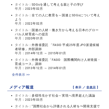
タイトル：
SDGsを通して考える親と子の学び
年月：
2023年02月
タイトル：
全ての人に教育を～国連とSDGsについて考え
よう
年月：
2022年02月
タイトル：
国連の人材・働き方から考える日本のグロー
バル人材育成への提言
年月：
2020年01月
タイトル：
外務省委託 「FASID 平成25年度JPO派遣候補
者研修」外部講師
年月：
2014年12月 ～ 2015年01月
タイトル：
外務省委託「FASID 国際機関向け人材発掘・
育成コース」講師
年月：
2013年12月 ～ 2014年01月
全件表示 >>
メディア報道
【 表示 ／
非表示
】
タイトル：
多様性生かす社会～実現へ境界超えた議論
年月：
2023年03月
タイトル：
“国際社会から評価される人材を〜開発支援で