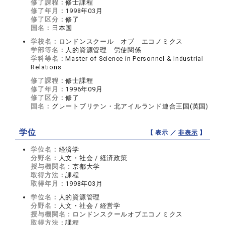
修了課程：
修士課程
修了年月：
1998年03月
修了区分：
修了
国名：
日本国
学校名：
ロンドンスクール オブ エコノミクス
学部等名：
人的資源管理 労使関係
学科等名：
Master of Science in Personnel & Industrial
Relations
修了課程：
修士課程
修了年月：
1996年09月
修了区分：
修了
国名：
グレートブリテン・北アイルランド連合王国(英国)
学位
【 表示 ／
非表示
】
学位名：
経済学
分野名：
人文・社会 / 経済政策
授与機関名：
京都大学
取得方法：
課程
取得年月：
1998年03月
学位名：
人的資源管理
分野名：
人文・社会 / 経営学
授与機関名：
ロンドンスクールオブエコノミクス
取得方法：
課程