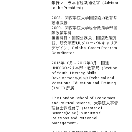
銀行マニラ本省総裁補佐官（Advisor
to the President）
2008～関西学院大学国際協力教育常
勤准教授
2009～関西学院大学総合政策学部国
際政策学科
担当科目：国際公務員、国際政策演
習、研究演習I,II,グローバルキャリア
デザイン、Golobal Career Program
Coordinator
2016年10月～2017年3月 国連
UNESCOパリ本部・教育局（Section
of Youth, Literacy, Skills
Developmentの中のTechnical and
Vocational Education and Training
(TVET) 所属
The London School of Economics
and Political Science）大学院人事管
理修士課程修了（Master of
Science(M.Sc.) in Industrial
Relations and Personnel
Management）