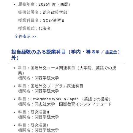
履修年度：
2026年度（西暦）
提供部署名：
総合政策学部
授業科目名：
GCaP演習Ｂ
授業形式：
代表者
全件表示 >>
担当経験のある授業科目（学内・学
【 表示 ／
非表示
】
外）
科目：
国連外交コース関連科目（大学院、英語での授
業）
機関名：
関西学院大学
科目：
国連外交プログラム関連科目
機関名：
関西学院大学
科目：
Experience Work in Japan （英語での授業）
機関名：
同志社大学 国際教育インスティテュート
科目：
研究演習II
機関名：
関西学院大学
科目：
研究演習I
機関名：
関西学院大学