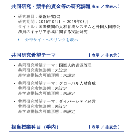
共同研究・競争的資金等の研究課題
【 表示 ／
非表示
】
研究種目：
基盤研究(C)
研究期間：
2016年04月 ～ 2019年03月
タイトル：
国際機関の人材育成システムと外国人国際公
務員のキャリア形成に関する実証研究
外部サイトへのリンクを表示
共同研究希望テーマ
【 表示 ／
非表示
】
共同研究希望テーマ：
国際人的資源管理
共同研究実施形態：
未設定
産学連携協力可能形態：
未設定
共同研究希望テーマ：
グローバル人材育成
共同研究実施形態：
未設定
産学連携協力可能形態：
未設定
共同研究希望テーマ：
ダイバーシティ経営
共同研究実施形態：
未設定
産学連携協力可能形態：
未設定
担当授業科目（学内）
【 表示 ／
非表示
】