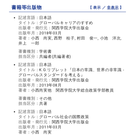
書籍等出版物
【 表示 ／
非表示
】
記述言語：
日本語
タイトル：
グローバルキャリアのすすめ
出版者・発行元：
関西学院大学出版会
出版年月：
2018年03月
著者：
小西 尚実, 西野 桂子, 村田 俊一, 小池 洋次,
井上 一郎
著書種別：
学術書
担当区分：
共編者(共編著者)
記述言語：
日本語
タイトル：
K.G.リブレット『日本の常識、世界の非常識 -
グローバルスタンダードを考える』
出版者・発行元：
関西学院大学出版会
出版年月：
2013年08月
著者：
小西尚実他 関西学院大学総合政策学部教員
著書種別：
その他
担当区分：
共著
記述言語：
日本語
タイトル：
グローバル社会の国際政策
出版者・発行元：
関西学院大学出版会
出版年月：
2011年03月
著者：
小西 尚実