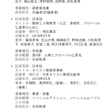
合子, 桃山龍太, 津村樹理, 花岡南, 赤松真希
著書種別：
調査報告書
担当区分：
共編者(共編著者)
記述言語：
日本語
タイトル：
教師と人権教育－公正、多様性、グローバル
な連帯のために
出版者・発行元：
明石書店
出版年月：
2018年07月
著者：
藤原孝章, 北山夕華, 橋崎頼子, 野崎志帆, 小松真理
子, 岩坂泰子, 岩坂二規, 阿久澤麻理子, 川口広美, 南浦涼介
著書種別：
学術書
担当範囲：
第6章 人権とグローバルな変化
担当区分：
分担執筆
記述言語：
日本語
タイトル：
キリスト教教育事典
出版者・発行元：
日本キリスト教団出版局
出版年月：
2010年03月
著者：
今橋朗、奥田和弘（監修）、荒井仁、古谷正仁
（編集）
著書種別：
事典・辞書
担当範囲：
ソーシャルアクション、ソーシャルムーブメ
ントの項
担当区分：
分担執筆