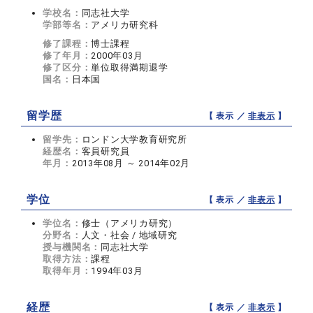
学校名：
同志社大学
学部等名：
アメリカ研究科
修了課程：
博士課程
修了年月：
2000年03月
修了区分：
単位取得満期退学
国名：
日本国
留学歴
【 表示 ／
非表示
】
留学先：
ロンドン大学教育研究所
経歴名：
客員研究員
年月：
2013年08月 ～ 2014年02月
学位
【 表示 ／
非表示
】
学位名：
修士（アメリカ研究）
分野名：
人文・社会 / 地域研究
授与機関名：
同志社大学
取得方法：
課程
取得年月：
1994年03月
経歴
【 表示 ／
非表示
】