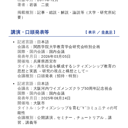
著者：
岩坂 二規
掲載種別：
記事・総説・解説・論説等（大学・研究所紀
要）
講演・口頭発表等
【 表示 ／
非表示
】
記述言語：
日本語
会議名：
関西学院大学教育学会研究会特別企画
国際・国内会議：
国内会議
発表年月日：
2026年03月05日
開催地：
兵庫県西宮市
タイトル：
共生社会を醸成するシティズンシップ教育の
思想と実践 －研究の視点と構想として―
会議種別：
口頭発表（招待・特別）
記述言語：
日本語
会議名：
大阪河内ワイズメンズクラブ50周年記念祝会
国際・国内会議：
国内会議
発表年月日：
2025年08月24日
開催地：
大阪市
タイトル：
シティズンシップを育む‘Ｙ’コミュニティの可
能性
会議種別：
公開講演，セミナー，チュートリアル，講
習，講義等