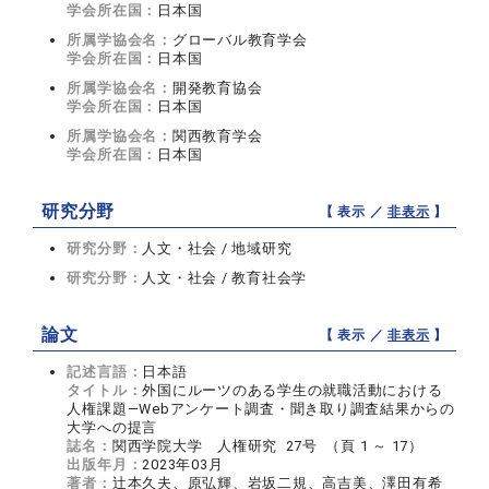
学会所在国：
日本国
所属学協会名：
グローバル教育学会
学会所在国：
日本国
所属学協会名：
開発教育協会
学会所在国：
日本国
所属学協会名：
関西教育学会
学会所在国：
日本国
研究分野
【 表示 ／
非表示
】
研究分野：
人文・社会 / 地域研究
研究分野：
人文・社会 / 教育社会学
論文
【 表示 ／
非表示
】
記述言語：
日本語
タイトル：
外国にルーツのある学生の就職活動における
人権課題―Webアンケート調査・聞き取り調査結果からの
大学への提言
誌名：
関西学院大学 人権研究 27号 （頁 1 ～ 17）
出版年月：
2023年03月
著者：
辻本久夫、原弘輝、岩坂二規、高吉美、澤田有希