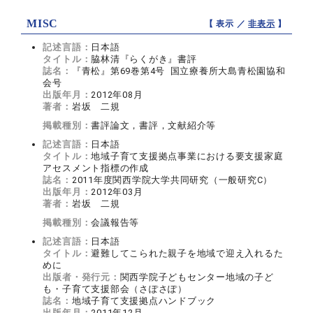
MISC
【 表示 ／
非表示
】
記述言語：
日本語
タイトル：
脇林清『らくがき』書評
誌名：
『青松』第69巻第4号 国立療養所大島青松園協和
会号
出版年月：
2012年08月
著者：
岩坂 二規
掲載種別：
書評論文，書評，文献紹介等
記述言語：
日本語
タイトル：
地域子育て支援拠点事業における要支援家庭
アセスメント指標の作成
誌名：
2011年度関西学院大学共同研究（一般研究C）
出版年月：
2012年03月
著者：
岩坂 二規
掲載種別：
会議報告等
記述言語：
日本語
タイトル：
避難してこられた親子を地域で迎え入れるた
めに
出版者・発行元：
関西学院子どもセンター地域の子ど
も・子育て支援部会（さぽさぽ）
誌名：
地域子育て支援拠点ハンドブック
出版年月：
2011年12月