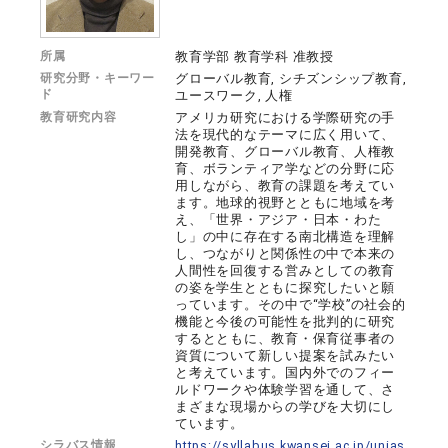
所属
教育学部 教育学科 准教授
研究分野・キーワー
グローバル教育, シチズンシップ教育,
ド
ユースワーク, 人権
教育研究内容
アメリカ研究における学際研究の手
法を現代的なテーマに広く用いて、
開発教育、グローバル教育、人権教
育、ボランティア学などの分野に応
用しながら、教育の課題を考えてい
ます。地球的視野とともに地域を考
え、「世界・アジア・日本・わた
し」の中に存在する南北構造を理解
し、つながりと関係性の中で本来の
人間性を回復する営みとしての教育
の姿を学生とともに探究したいと願
っています。その中で“学校”の社会的
機能と今後の可能性を批判的に研究
するとともに、教育・保育従事者の
資質について新しい提案を試みたい
と考えています。国内外でのフィー
ルドワークや体験学習を通して、さ
まざまな現場からの学びを大切にし
ています。
シラバス情報
https://syllabus.kwansei.ac.jp/unias