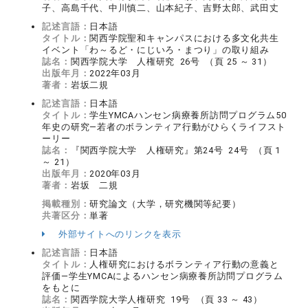
子、高島千代、中川慎二、山本紀子、吉野太郎、武田丈
記述言語：
日本語
タイトル：
関西学院聖和キャンパスにおける多文化共生
イベント「わ～るど・にじいろ・まつり」の取り組み
誌名：
関西学院大学 人権研究 26号 （頁 25 ～ 31）
出版年月：
2022年03月
著者：
岩坂二規
記述言語：
日本語
タイトル：
学生YMCAハンセン病療養所訪問プログラム50
年史の研究―若者のボランティア行動がひらくライフスト
ーリー
誌名：
『関西学院大学 人権研究』第24号 24号 （頁 1
～ 21）
出版年月：
2020年03月
著者：
岩坂 二規
掲載種別：
研究論文（大学，研究機関等紀要）
共著区分：
単著
外部サイトへのリンクを表示
記述言語：
日本語
タイトル：
人権研究におけるボランティア行動の意義と
評価―学生YMCAによるハンセン病療養所訪問プログラム
をもとに
誌名：
関西学院大学人権研究 19号 （頁 33 ～ 43）