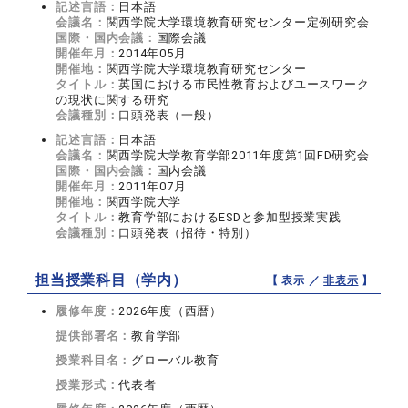
記述言語：
日本語
会議名：
関西学院大学環境教育研究センター定例研究会
国際・国内会議：
国際会議
開催年月：
2014年05月
開催地：
関西学院大学環境教育研究センター
タイトル：
英国における市民性教育およびユースワーク
の現状に関する研究
会議種別：
口頭発表（一般）
記述言語：
日本語
会議名：
関西学院大学教育学部2011年度第1回FD研究会
国際・国内会議：
国内会議
開催年月：
2011年07月
開催地：
関西学院大学
タイトル：
教育学部におけるESDと参加型授業実践
会議種別：
口頭発表（招待・特別）
担当授業科目（学内）
【 表示 ／
非表示
】
履修年度：
2026年度（西暦）
提供部署名：
教育学部
授業科目名：
グローバル教育
授業形式：
代表者