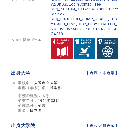
v2/UnSSOLoginControlFree?
REQ_ACTION_DO=/AGA030PLS01Act
ion.do?
REQ_FUNCTION_JUMP_START_FLG
=1&SLB_LINK_DISP_FLG=199&TCH_
NO=090052&REQ_PRFR_FUNC_ID=A
GA030
SDGs 関連ゴール
出身大学
【 表示 ／
非表示
】
学校名：
大阪市立大学
学部（学系）名：
商学部
学校の種類：
大学
卒業年月：
1991年03月
卒業区分：
卒業
国名：
日本国
出身大学院
【 表示 ／
非表示
】