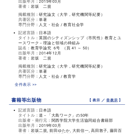
出版年月：
2015年03月
著者：
岩坂 二規
掲載種別：
研究論文（大学，研究機関等紀要）
共著区分：
単著
専門分野：
人文・社会 / 教育社会学
記述言語：
日本語
タイトル：
英国のシティズンシップ（市民性）教育とユ
ースワーク－理論と領域の枠組み
誌名：
教育学論究 6号 （頁 41 ～ 50）
出版年月：
2014年12月
著者：
岩坂 二規
掲載種別：
研究論文（大学，研究機関等紀要）
共著区分：
単著
専門分野：
人文・社会 / 教育学
全件表示 >>
書籍等出版物
【 表示 ／
非表示
】
記述言語：
日本語
タイトル：
道－「大島ワーク」の50年
出版者・発行元：
関西学院大学生活協同組合書籍部
出版年月：
2019年03月
著者：
岩坂二規, 前田ゆたか, 大前信一, 高田敦子, 藤田百