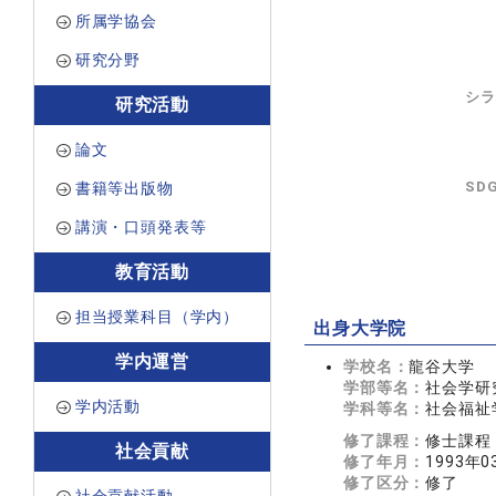
所属学協会
研究分野
シラ
研究活動
論文
SD
書籍等出版物
講演・口頭発表等
教育活動
担当授業科目（学内）
出身大学院
学内運営
学校名：
龍谷大学
学部等名：
社会学研
学内活動
学科等名：
社会福祉
修了課程：
修士課程
社会貢献
修了年月：
1993年0
修了区分：
修了