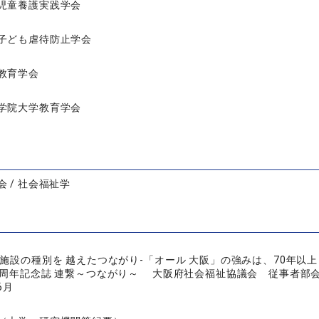
児童養護実践学会
子ども虐待防止学会
教育学会
学院大学教育学会
 / 社会福祉学
施設の種別を 越えたつながり-「オール 大阪」の強みは、70年以上 
周年記念誌 連繋～つながり～ 大阪府社会福祉協議会 従事者部会 （頁
6月