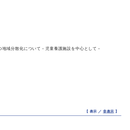
つ地域分散化について－児童養護施設を中心として－
【 表示 ／
非表示
】