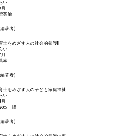
らい
3月
埜英治
共編著者)
育士をめざす人の社会的養護Ⅱ
らい
2月
眞幸
共編著者)
育士をめざす人の子ども家庭福祉
らい
4月
辰己 隆
共編著者)