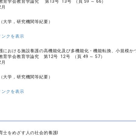
育学会教育学論究 第13号 13号 （頁 59 ～ 66）
2月
（大学，研究機関等紀要）
リンクを表示
護における施設養護の高機能化及び多機能化・機能転換、小規模か
育学会教育学論究 第12号 12号 （頁 49 ～ 57）
2月
（大学，研究機関等紀要）
リンクを表示
育士をめざす人の社会的養護Ⅰ