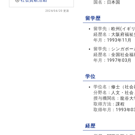
社会貢献活動
国名：
日本国
2026/04/20 更新
留学歴
留学先：
欧州(イギ
経歴名：
大阪府福祉
年月：
1993年11月
留学先：
シンガポー
経歴名：
全国社会福
年月：
1997年03月
学位
学位名：
修士（社会
分野名：
人文・社会 
授与機関名：
龍谷大
取得方法：
課程
取得年月：
1993年0
経歴