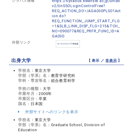
シラバス情報
https://syllabus.kwansei.ac.jp/unias
v2/UnSSOLoginControlFree?
REQ_ACTION_DO=/AGA030PLS01Act
ion.do?
REQ_FUNCTION_JUMP_START_FLG
=1&SLB_LINK_DISP_FLG=215&TCH_
NO=090077&REQ_PRFR_FUNC_ID=A
GA030
外部リンク
出身大学
【 表示 ／
非表示
】
学校名：
東京大学
学部（学系）名：
教育学研究科
学科・専攻等名：
総合教育科学
学校の種類：
大学
卒業年月：
2000年
卒業区分：
卒業
国名：
日本国
外部サイトへのリンクを表示
学校名：
東京大学
学部（学系）名：
Graduate School, Division of
Education