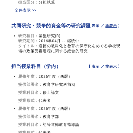
担当区分：
分担執筆
全件表示 >>
共同研究・競争的資金等の研究課題
【 表示 ／
非表示
】
研究種目：
基盤研究(B)
研究期間：
2016年04月 ～ 継続中
タイトル：
道徳の教科化と教育の保守化をめぐる学校現
場の政策受容過程に関する総合的研究
担当授業科目（学内）
【 表示 ／
非表示
】
履修年度：
2026年度（西暦）
提供部署名：
教育学研究科前期
授業科目名：
修士論文
授業形式：
代表者
履修年度：
2026年度（西暦）
提供部署名：
教育学部
授業科目名：
初等道徳教育指導論
授業形式：
代表者