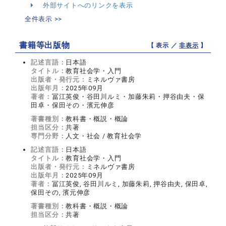
外部サイトへのリンクを表示
全件表示 >>
書籍等出版物
【 表示 ／
非表示
】
記述言語：
日本語
タイトル：
教育社会学・入門
出版者・発行元：
ミネルヴァ書房
出版年月：
2025年09月
著者：
冨江英俊・谷田川ルミ・加藤朱莉・押谷由夫・保
田卓・保田その・濱元伸彦
著書種別：
教科書・概説・概論
担当区分：
共著
専門分野：
人文・社会 / 教育社会学
記述言語：
日本語
タイトル：
教育社会学・入門
出版者・発行元：
ミネルヴァ書房
出版年月：
2025年09月
著者：
冨江英俊, 谷田川ルミ, 加藤朱莉, 押谷由夫, 保田卓,
保田その, 濱元伸彦
著書種別：
教科書・概説・概論
担当区分：
共著