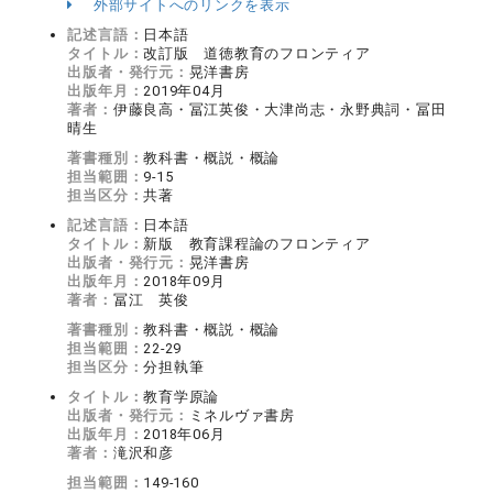
外部サイトへのリンクを表示
記述言語：
日本語
タイトル：
改訂版 道徳教育のフロンティア
出版者・発行元：
晃洋書房
出版年月：
2019年04月
著者：
伊藤良高・冨江英俊・大津尚志・永野典詞・冨田
晴生
著書種別：
教科書・概説・概論
担当範囲：
9-15
担当区分：
共著
記述言語：
日本語
タイトル：
新版 教育課程論のフロンティア
出版者・発行元：
晃洋書房
出版年月：
2018年09月
著者：
冨江 英俊
著書種別：
教科書・概説・概論
担当範囲：
22-29
担当区分：
分担執筆
タイトル：
教育学原論
出版者・発行元：
ミネルヴァ書房
出版年月：
2018年06月
著者：
滝沢和彦
担当範囲：
149-160