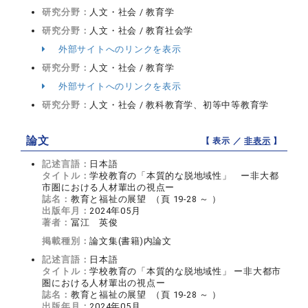
研究分野：
人文・社会 / 教育学
研究分野：
人文・社会 / 教育社会学
外部サイトへのリンクを表示
研究分野：
人文・社会 / 教育学
外部サイトへのリンクを表示
研究分野：
人文・社会 / 教科教育学、初等中等教育学
論文
【 表示 ／
非表示
】
記述言語：
日本語
タイトル：
学校教育の「本質的な脱地域性」 ー非大都
市圏における人材輩出の視点ー
誌名：
教育と福祉の展望 （頁 19-28 ～ ）
出版年月：
2024年05月
著者：
冨江 英俊
掲載種別：
論文集(書籍)内論文
記述言語：
日本語
タイトル：
学校教育の「本質的な脱地域性」 ー非大都市
圏における人材輩出の視点ー
誌名：
教育と福祉の展望 （頁 19-28 ～ ）
出版年月：
2024年05月