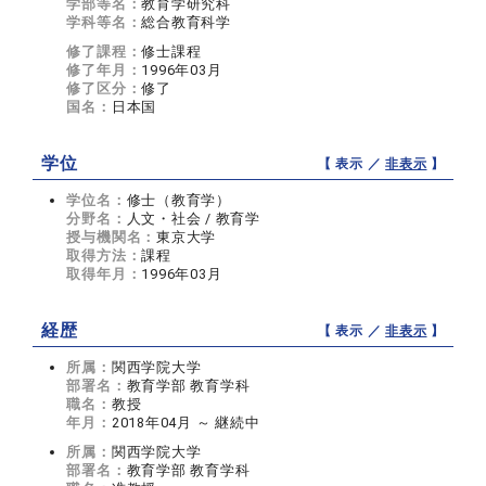
学部等名：
教育学研究科
学科等名：
総合教育科学
修了課程：
修士課程
修了年月：
1996年03月
修了区分：
修了
国名：
日本国
学位
【 表示 ／
非表示
】
学位名：
修士（教育学）
分野名：
人文・社会 / 教育学
授与機関名：
東京大学
取得方法：
課程
取得年月：
1996年03月
経歴
【 表示 ／
非表示
】
所属：
関西学院大学
部署名：
教育学部 教育学科
職名：
教授
年月：
2018年04月 ～ 継続中
所属：
関西学院大学
部署名：
教育学部 教育学科