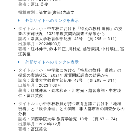
著者：
冨江 英俊
掲載種別：
論文集(書籍)内論文
外部サイトへのリンクを表示
タイトル：
小・中学校における「特別の教科 道徳」の授
業の実施状況 : 2021年度質問紙調査の結果から
誌名：
常葉大学教育学部紀要 43号 （頁 295 ～ 311）
出版年月：
2023年03月
著者：
紅林伸幸, 鈴木和正, 川村光, 越智康詞, 中村瑛仁, 冨
江英俊
外部サイトへのリンクを表示
タイトル：
小・中学校における「特別の教科 道徳」の
授業の実施状況 : 2021年度質問紙調査の結果から
誌名：
常葉大学教育学部紀要 43号 （頁 295 ～ 311）
出版年月：
2023年03月
著者：
紅林伸幸・鈴木和正・川村光・越智康詞・中村瑛
仁・冨江英俊
タイトル：
小中学校教員が持つ教育意識における「地域
密着」と「競争原理」との関連 : 非大都市圏の調査からの
分析
誌名：
関西学院大学 教育学論究 13号 （頁 67 ～ 74）
出版年月：
2021年12月
著者：
冨江英俊