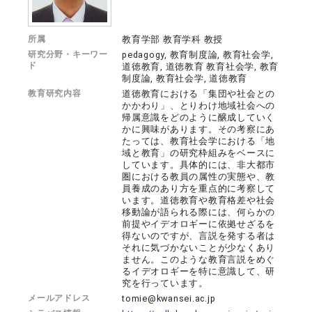
所属
教育学部 教育学科 教授
研究分野・キーワー
pedagogy, 教育制度論, 教育社会学,
ド
道徳教育, 道徳教育 教育社会学, 教育
制度論, 教育社会学, 道徳教育
教育研究内容
道徳教育における「集団や社会との
かかわり」、とりわけ地域社会への
帰属意識をどのように醸成していく
かに興味があります。その考察にあ
たっては、教育社会学における「地
域と教育」の研究枠組みをベースに
しています。具体的には、非大都市
圏における教員の属性の実態や、教
員養成のあり方を重点的に考察して
います。道徳教育や教育格差や社会
移動論が語られる際には、何らかの
前提やイデオロギーに依拠せざるを
得ないのですが、言説を発する者は
それに気づかないことが少なくあり
ません。このような教育言説をめぐ
るイデオロギーを特に意識して、研
究を行っています。
メールアドレス
tomie@kwansei.ac.jp