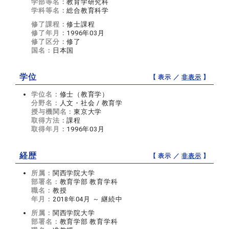
学部等名：
教育学研究科
学科等名：
総合教育科学
修了課程：
修士課程
修了年月：
1996年03月
修了区分：
修了
国名：
日本国
学位
【 表示 ／
非表示
】
学位名：
修士（教育学）
分野名：
人文・社会 / 教育学
授与機関名：
東京大学
取得方法：
課程
取得年月：
1996年03月
経歴
【 表示 ／
非表示
】
所属：
関西学院大学
部署名：
教育学部 教育学科
職名：
教授
年月：
2018年04月 ～ 継続中
所属：
関西学院大学
部署名：
教育学部 教育学科