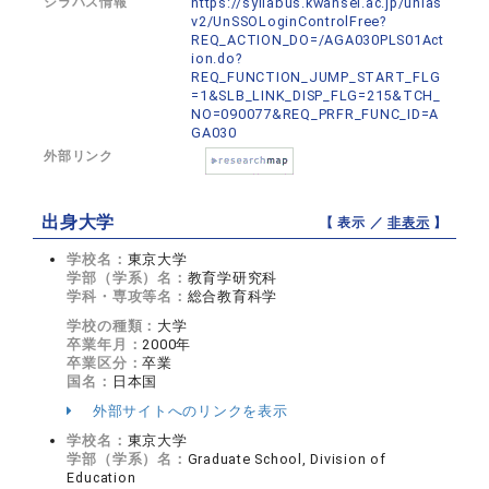
シラバス情報
https://syllabus.kwansei.ac.jp/unias
v2/UnSSOLoginControlFree?
REQ_ACTION_DO=/AGA030PLS01Act
ion.do?
REQ_FUNCTION_JUMP_START_FLG
=1&SLB_LINK_DISP_FLG=215&TCH_
NO=090077&REQ_PRFR_FUNC_ID=A
GA030
外部リンク
出身大学
【 表示 ／
非表示
】
学校名：
東京大学
学部（学系）名：
教育学研究科
学科・専攻等名：
総合教育科学
学校の種類：
大学
卒業年月：
2000年
卒業区分：
卒業
国名：
日本国
外部サイトへのリンクを表示
学校名：
東京大学
学部（学系）名：
Graduate School, Division of
Education