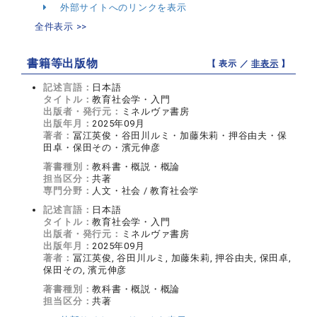
外部サイトへのリンクを表示
全件表示 >>
書籍等出版物
【 表示 ／
非表示
】
記述言語：
日本語
タイトル：
教育社会学・入門
出版者・発行元：
ミネルヴァ書房
出版年月：
2025年09月
著者：
冨江英俊・谷田川ルミ・加藤朱莉・押谷由夫・保
田卓・保田その・濱元伸彦
著書種別：
教科書・概説・概論
担当区分：
共著
専門分野：
人文・社会 / 教育社会学
記述言語：
日本語
タイトル：
教育社会学・入門
出版者・発行元：
ミネルヴァ書房
出版年月：
2025年09月
著者：
冨江英俊, 谷田川ルミ, 加藤朱莉, 押谷由夫, 保田卓,
保田その, 濱元伸彦
著書種別：
教科書・概説・概論
担当区分：
共著