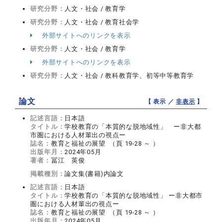
研究分野：
人文・社会 / 教育学
研究分野：
人文・社会 / 教育社会学
外部サイトへのリンクを表示
研究分野：
人文・社会 / 教育学
外部サイトへのリンクを表示
研究分野：
人文・社会 / 教科教育学、初等中等教育学
論文
【 表示 ／
非表示
】
記述言語：
日本語
タイトル：
学校教育の「本質的な脱地域性」 ー非大都
市圏における人材輩出の視点ー
誌名：
教育と福祉の展望 （頁 19-28 ～ ）
出版年月：
2024年05月
著者：
冨江 英俊
掲載種別：
論文集(書籍)内論文
記述言語：
日本語
タイトル：
学校教育の「本質的な脱地域性」 ー非大都市
圏における人材輩出の視点ー
誌名：
教育と福祉の展望 （頁 19-28 ～ ）
出版年月：
2024年05月