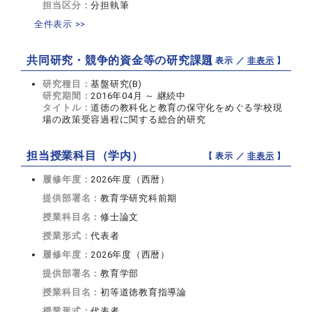
担当区分：
分担執筆
全件表示 >>
共同研究・競争的資金等の研究課題
【 表示 ／
非表示
】
研究種目：
基盤研究(B)
研究期間：
2016年04月 ～ 継続中
タイトル：
道徳の教科化と教育の保守化をめぐる学校現
場の政策受容過程に関する総合的研究
担当授業科目（学内）
【 表示 ／
非表示
】
履修年度：
2026年度（西暦）
提供部署名：
教育学研究科前期
授業科目名：
修士論文
授業形式：
代表者
履修年度：
2026年度（西暦）
提供部署名：
教育学部
授業科目名：
初等道徳教育指導論
授業形式：
代表者