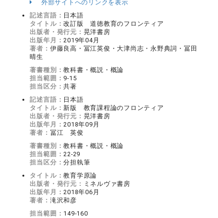
外部サイトへのリンクを表示
記述言語：
日本語
タイトル：
改訂版 道徳教育のフロンティア
出版者・発行元：
晃洋書房
出版年月：
2019年04月
著者：
伊藤良高・冨江英俊・大津尚志・永野典詞・冨田
晴生
著書種別：
教科書・概説・概論
担当範囲：
9-15
担当区分：
共著
記述言語：
日本語
タイトル：
新版 教育課程論のフロンティア
出版者・発行元：
晃洋書房
出版年月：
2018年09月
著者：
冨江 英俊
著書種別：
教科書・概説・概論
担当範囲：
22-29
担当区分：
分担執筆
タイトル：
教育学原論
出版者・発行元：
ミネルヴァ書房
出版年月：
2018年06月
著者：
滝沢和彦
担当範囲：
149-160