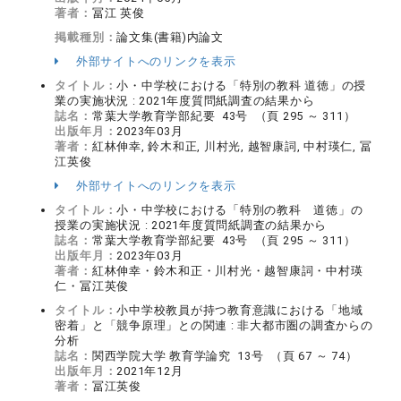
著者：
冨江 英俊
掲載種別：
論文集(書籍)内論文
外部サイトへのリンクを表示
タイトル：
小・中学校における「特別の教科 道徳」の授
業の実施状況 : 2021年度質問紙調査の結果から
誌名：
常葉大学教育学部紀要 43号 （頁 295 ～ 311）
出版年月：
2023年03月
著者：
紅林伸幸, 鈴木和正, 川村光, 越智康詞, 中村瑛仁, 冨
江英俊
外部サイトへのリンクを表示
タイトル：
小・中学校における「特別の教科 道徳」の
授業の実施状況 : 2021年度質問紙調査の結果から
誌名：
常葉大学教育学部紀要 43号 （頁 295 ～ 311）
出版年月：
2023年03月
著者：
紅林伸幸・鈴木和正・川村光・越智康詞・中村瑛
仁・冨江英俊
タイトル：
小中学校教員が持つ教育意識における「地域
密着」と「競争原理」との関連 : 非大都市圏の調査からの
分析
誌名：
関西学院大学 教育学論究 13号 （頁 67 ～ 74）
出版年月：
2021年12月
著者：
冨江英俊