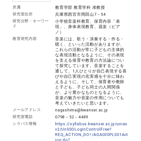
所属
教育学部 教育学科 准教授
研究室住所
兵庫県西宮市岡田山7－54
研究分野・キーワー
小学校音楽科教育、保育内容「表
ド
現」、身体表現教育、器楽（ピア
ノ）
教育研究内容
音楽には、歌う・演奏する・作る・
聴く、といった活動がありますが、
これらの活動が常に子どもの主体的
な表現活動となるように、その表現
を支える保育や教育の方法論につい
て探究しています。音楽することを
通して、1人ひとりが自己表現する喜
びや自己実現の充実感を十分に味わ
えるように、そして、保育者や教師
と子ども、子ども同士の人間関係
が、より豊かなものとなるように、
音楽の魅力や音楽の作用についても
考えていきたいと思います。
メールアドレス
nagashima@kwansei.ac.jp
研究室電話
0798－52－4489
シラバス情報
https://syllabus.kwansei.ac.jp/unias
v2/UnSSOLoginControlFree?
REQ_ACTION_DO=/AGA030PLS01Act
ion.do?