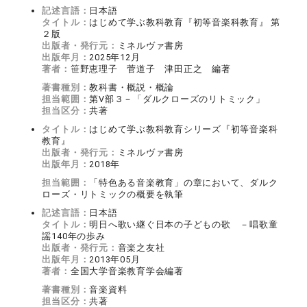
記述言語：
日本語
タイトル：
はじめて学ぶ教科教育『初等音楽科教育』 第
２版
出版者・発行元：
ミネルヴァ書房
出版年月：
2025年12月
著者：
笹野恵理子 菅道子 津田正之 編著
著書種別：
教科書・概説・概論
担当範囲：
第Ⅴ部３－「ダルクローズのリトミック」
担当区分：
共著
タイトル：
はじめて学ぶ教科教育シリーズ『初等音楽科
教育』
出版者・発行元：
ミネルヴァ書房
出版年月：
2018年
担当範囲：
「特色ある音楽教育」の章において、ダルク
ローズ・リトミックの概要を執筆
記述言語：
日本語
タイトル：
明日へ歌い継ぐ日本の子どもの歌 －唱歌童
謡140年の歩み
出版者・発行元：
音楽之友社
出版年月：
2013年05月
著者：
全国大学音楽教育学会編著
著書種別：
音楽資料
担当区分：
共著