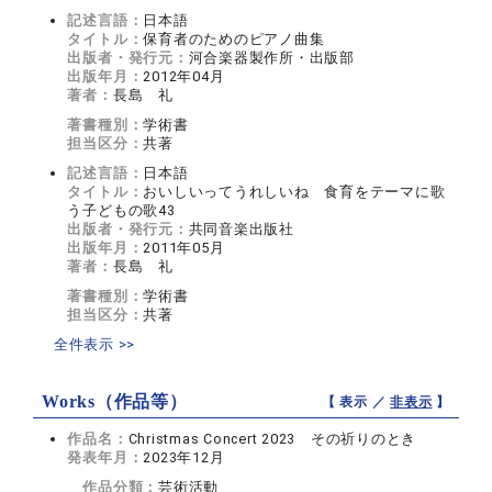
記述言語：
日本語
タイトル：
保育者のためのピアノ曲集
出版者・発行元：
河合楽器製作所・出版部
出版年月：
2012年04月
著者：
長島 礼
著書種別：
学術書
担当区分：
共著
記述言語：
日本語
タイトル：
おいしいってうれしいね 食育をテーマに歌
う子どもの歌43
出版者・発行元：
共同音楽出版社
出版年月：
2011年05月
著者：
長島 礼
著書種別：
学術書
担当区分：
共著
全件表示 >>
Works（作品等）
【 表示 ／
非表示
】
作品名：
Christmas Concert 2023 その祈りのとき
発表年月：
2023年12月
作品分類：
芸術活動