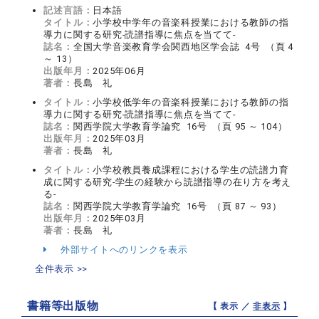
記述言語：
日本語
タイトル：
小学校中学年の音楽科授業における教師の指
導力に関する研究-読譜指導に焦点を当てて‐
誌名：
全国大学音楽教育学会関西地区学会誌 4号 （頁 4
～ 13）
出版年月：
2025年06月
著者：
長島 礼
タイトル：
小学校低学年の音楽科授業における教師の指
導力に関する研究-読譜指導に焦点を当てて‐
誌名：
関西学院大学教育学論究 16号 （頁 95 ～ 104）
出版年月：
2025年03月
著者：
長島 礼
タイトル：
小学校教員養成課程における学生の読譜力育
成に関する研究-学生の経験から読譜指導の在り方を考え
る‐
誌名：
関西学院大学教育学論究 16号 （頁 87 ～ 93）
出版年月：
2025年03月
著者：
長島 礼
外部サイトへのリンクを表示
全件表示 >>
書籍等出版物
【 表示 ／
非表示
】