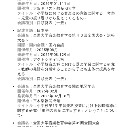
発表年月日：
2026年01月11日
開催地：
大阪キリスト教短期大学
タイトル：
小学校における音楽会の意義に関する一考察
－児童の振り返りから見えてくるもの－
会議種別：
口頭発表（一般）
記述言語：
日本語
会議名：
全国大学音楽教育学会第４０回全国大会＜浜松
大会＞
国際・国内会議：
国内会議
開催年月：
2025年08月
発表年月日：
2025年08月29日
開催地：
アクトシティ浜松
タイトル：
小学校音楽科における器楽学習に関する研究
－教師の発話を分析することから子ども主体の授業を考
える－
会議種別：
口頭発表（一般）
会議名：
全国大学音楽教育学会関西地区学会
開催年月：
2025年02月
発表年月日：
2025年02月16日
開催地：
三木楽器開成館
タイトル：
小学校第1学年音楽科授業における歌唱指導に
関する研究-「歌詞の言葉に注目する」ということについ
て‐
会議名：
全国大学音楽教育学会第39回全国大会