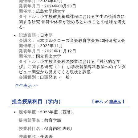
開催年月：
2024年08月
発表年月日：
2024年08月23日
開催地：
広島女学院大学
タイトル：
小学校教員養成課程における学生の読譜力に
関する研究-音符や休符が読めるということの意味を考え
る‐
記述言語：
日本語
会議名：
日本ダルクローズ音楽教育学会第23回研究大会
開催年月：
2023年11月
発表年月日：
2023年11月12日
開催地：
国立音楽大学
タイトル：
小学校音楽科の授業における「対話的な学
び」に関する研究（１）‐小学校音楽専科教諭へのインタ
ビュー調査から見えてくる現状と課題‐
会議種別：
口頭発表（一般）
全件表示 >>
担当授業科目（学内）
【 表示 ／
非表示
】
履修年度：
2026年度（西暦）
提供部署名：
教育学部
授業科目名：
保育内容 表現I
授業形式：
代表者