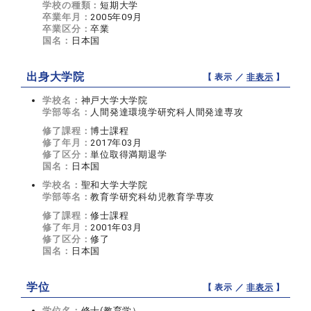
学校の種類：
短期大学
卒業年月：
2005年09月
卒業区分：
卒業
国名：
日本国
出身大学院
【 表示 ／
非表示
】
学校名：
神戸大学大学院
学部等名：
人間発達環境学研究科人間発達専攻
修了課程：
博士課程
修了年月：
2017年03月
修了区分：
単位取得満期退学
国名：
日本国
学校名：
聖和大学大学院
学部等名：
教育学研究科幼児教育学専攻
修了課程：
修士課程
修了年月：
2001年03月
修了区分：
修了
国名：
日本国
学位
【 表示 ／
非表示
】
学位名：
修士(教育学）