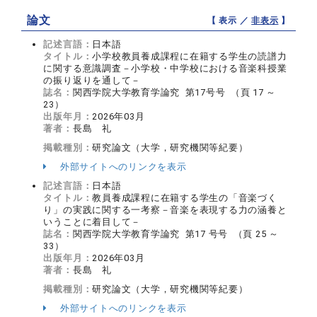
論文
【 表示 ／
非表示
】
記述言語：
日本語
タイトル：
小学校教員養成課程に在籍する学生の読譜力
に関する意識調査－小学校・中学校における音楽科授業
の振り返りを通して－
誌名：
関西学院大学教育学論究 第17号号 （頁 17 ～
23）
出版年月：
2026年03月
著者：
長島 礼
掲載種別：
研究論文（大学，研究機関等紀要）
外部サイトへのリンクを表示
記述言語：
日本語
タイトル：
教員養成課程に在籍する学生の「音楽づく
り」の実践に関する一考察－音楽を表現する力の涵養と
いうことに着目して－
誌名：
関西学院大学教育学論究 第17 号号 （頁 25 ～
33）
出版年月：
2026年03月
著者：
長島 礼
掲載種別：
研究論文（大学，研究機関等紀要）
外部サイトへのリンクを表示