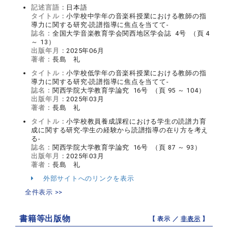
記述言語：
日本語
タイトル：
小学校中学年の音楽科授業における教師の指
導力に関する研究-読譜指導に焦点を当てて‐
誌名：
全国大学音楽教育学会関西地区学会誌 4号 （頁 4
～ 13）
出版年月：
2025年06月
著者：
長島 礼
タイトル：
小学校低学年の音楽科授業における教師の指
導力に関する研究-読譜指導に焦点を当てて‐
誌名：
関西学院大学教育学論究 16号 （頁 95 ～ 104）
出版年月：
2025年03月
著者：
長島 礼
タイトル：
小学校教員養成課程における学生の読譜力育
成に関する研究-学生の経験から読譜指導の在り方を考え
る‐
誌名：
関西学院大学教育学論究 16号 （頁 87 ～ 93）
出版年月：
2025年03月
著者：
長島 礼
外部サイトへのリンクを表示
全件表示 >>
書籍等出版物
【 表示 ／
非表示
】