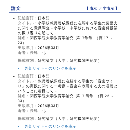
論文
【 表示 ／
非表示
】
記述言語：
日本語
タイトル：
小学校教員養成課程に在籍する学生の読譜力
に関する意識調査－小学校・中学校における音楽科授業
の振り返りを通して－
誌名：
関西学院大学教育学論究 第17号号 （頁 17 ～
23）
出版年月：
2026年03月
著者：
長島 礼
掲載種別：
研究論文（大学，研究機関等紀要）
外部サイトへのリンクを表示
記述言語：
日本語
タイトル：
教員養成課程に在籍する学生の「音楽づく
り」の実践に関する一考察－音楽を表現する力の涵養と
いうことに着目して－
誌名：
関西学院大学教育学論究 第17 号号 （頁 25 ～
33）
出版年月：
2026年03月
著者：
長島 礼
掲載種別：
研究論文（大学，研究機関等紀要）
外部サイトへのリンクを表示