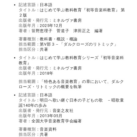
記述言語：
日本語
タイトル：
はじめて学ぶ教科教育『初等音楽科教育』 第
２版
出版者・発行元：
ミネルヴァ書房
出版年月：
2025年12月
著者：
笹野恵理子 菅道子 津田正之 編著
著書種別：
教科書・概説・概論
担当範囲：
第Ⅴ部３－「ダルクローズのリトミック」
担当区分：
共著
タイトル：
はじめて学ぶ教科教育シリーズ『初等音楽科
教育』
出版者・発行元：
ミネルヴァ書房
出版年月：
2018年
担当範囲：
「特色ある音楽教育」の章において、ダルク
ローズ・リトミックの概要を執筆
記述言語：
日本語
タイトル：
明日へ歌い継ぐ日本の子どもの歌 －唱歌童
謡140年の歩み
出版者・発行元：
音楽之友社
出版年月：
2013年05月
著者：
全国大学音楽教育学会編著
著書種別：
音楽資料
担当区分：
共著