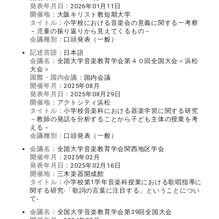
発表年月日：
2026年01月11日
開催地：
大阪キリスト教短期大学
タイトル：
小学校における音楽会の意義に関する一考察
－児童の振り返りから見えてくるもの－
会議種別：
口頭発表（一般）
記述言語：
日本語
会議名：
全国大学音楽教育学会第４０回全国大会＜浜松
大会＞
国際・国内会議：
国内会議
開催年月：
2025年08月
発表年月日：
2025年08月29日
開催地：
アクトシティ浜松
タイトル：
小学校音楽科における器楽学習に関する研究
－教師の発話を分析することから子ども主体の授業を考
える－
会議種別：
口頭発表（一般）
会議名：
全国大学音楽教育学会関西地区学会
開催年月：
2025年02月
発表年月日：
2025年02月16日
開催地：
三木楽器開成館
タイトル：
小学校第1学年音楽科授業における歌唱指導に
関する研究-「歌詞の言葉に注目する」ということについ
て‐
会議名：
全国大学音楽教育学会第39回全国大会