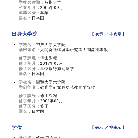
学校の種類：
短期大学
卒業年月：
2005年09月
卒業区分：
卒業
国名：
日本国
出身大学院
【 表示 ／
非表示
】
学校名：
神戸大学大学院
学部等名：
人間発達環境学研究科人間発達専攻
修了課程：
博士課程
修了年月：
2017年03月
修了区分：
単位取得満期退学
国名：
日本国
学校名：
聖和大学大学院
学部等名：
教育学研究科幼児教育学専攻
修了課程：
修士課程
修了年月：
2001年03月
修了区分：
修了
国名：
日本国
学位
【 表示 ／
非表示
】
学位名：
修士(教育学）