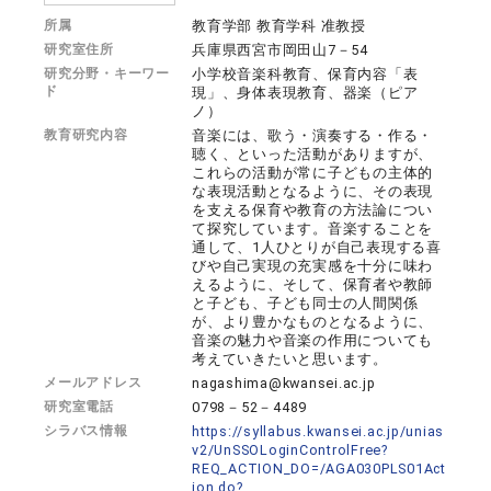
所属
教育学部 教育学科 准教授
研究室住所
兵庫県西宮市岡田山7－54
研究分野・キーワー
小学校音楽科教育、保育内容「表
ド
現」、身体表現教育、器楽（ピア
ノ）
教育研究内容
音楽には、歌う・演奏する・作る・
聴く、といった活動がありますが、
これらの活動が常に子どもの主体的
な表現活動となるように、その表現
を支える保育や教育の方法論につい
て探究しています。音楽することを
通して、1人ひとりが自己表現する喜
びや自己実現の充実感を十分に味わ
えるように、そして、保育者や教師
と子ども、子ども同士の人間関係
が、より豊かなものとなるように、
音楽の魅力や音楽の作用についても
考えていきたいと思います。
メールアドレス
nagashima@kwansei.ac.jp
研究室電話
0798－52－4489
シラバス情報
https://syllabus.kwansei.ac.jp/unias
v2/UnSSOLoginControlFree?
REQ_ACTION_DO=/AGA030PLS01Act
ion.do?