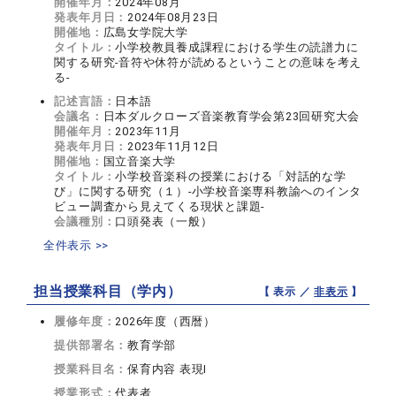
開催年月：
2024年08月
発表年月日：
2024年08月23日
開催地：
広島女学院大学
タイトル：
小学校教員養成課程における学生の読譜力に
関する研究-音符や休符が読めるということの意味を考え
る‐
記述言語：
日本語
会議名：
日本ダルクローズ音楽教育学会第23回研究大会
開催年月：
2023年11月
発表年月日：
2023年11月12日
開催地：
国立音楽大学
タイトル：
小学校音楽科の授業における「対話的な学
び」に関する研究（１）‐小学校音楽専科教諭へのインタ
ビュー調査から見えてくる現状と課題‐
会議種別：
口頭発表（一般）
全件表示 >>
担当授業科目（学内）
【 表示 ／
非表示
】
履修年度：
2026年度（西暦）
提供部署名：
教育学部
授業科目名：
保育内容 表現I
授業形式：
代表者