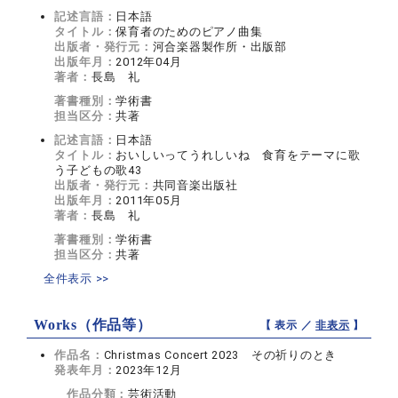
記述言語：
日本語
タイトル：
保育者のためのピアノ曲集
出版者・発行元：
河合楽器製作所・出版部
出版年月：
2012年04月
著者：
長島 礼
著書種別：
学術書
担当区分：
共著
記述言語：
日本語
タイトル：
おいしいってうれしいね 食育をテーマに歌
う子どもの歌43
出版者・発行元：
共同音楽出版社
出版年月：
2011年05月
著者：
長島 礼
著書種別：
学術書
担当区分：
共著
全件表示 >>
Works（作品等）
【 表示 ／
非表示
】
作品名：
Christmas Concert 2023 その祈りのとき
発表年月：
2023年12月
作品分類：
芸術活動