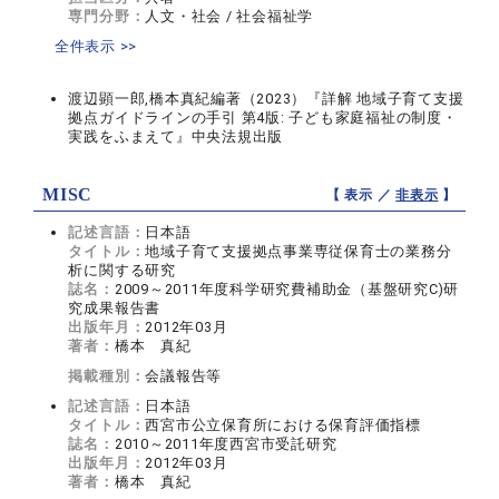
専門分野：
人文・社会 / 社会福祉学
全件表示 >>
渡辺顕一郎,橋本真紀編著（2023）『詳解 地域子育て支援
拠点ガイドラインの手引 第4版: 子ども家庭福祉の制度・
実践をふまえて』中央法規出版
MISC
【 表示 ／
非表示
】
記述言語：
日本語
タイトル：
地域子育て支援拠点事業専従保育士の業務分
析に関する研究
誌名：
2009～2011年度科学研究費補助金（基盤研究C)研
究成果報告書
出版年月：
2012年03月
著者：
橋本 真紀
掲載種別：
会議報告等
記述言語：
日本語
タイトル：
西宮市公立保育所における保育評価指標
誌名：
2010～2011年度西宮市受託研究
出版年月：
2012年03月
著者：
橋本 真紀