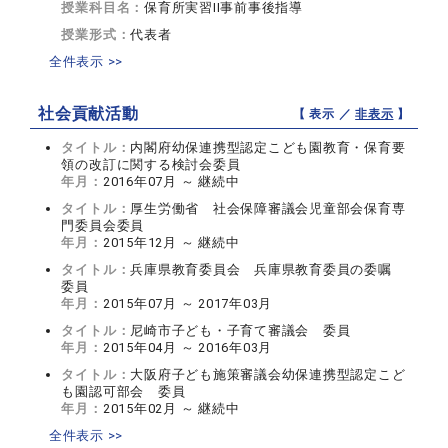
授業科目名：
保育所実習II事前事後指導
授業形式：
代表者
全件表示 >>
社会貢献活動
【 表示 ／
非表示
】
タイトル：
内閣府幼保連携型認定こども園教育・保育要
領の改訂に関する検討会委員
年月：
2016年07月 ～ 継続中
タイトル：
厚生労働省 社会保障審議会児童部会保育専
門委員会委員
年月：
2015年12月 ～ 継続中
タイトル：
兵庫県教育委員会 兵庫県教育委員の委嘱
委員
年月：
2015年07月 ～ 2017年03月
タイトル：
尼崎市子ども・子育て審議会 委員
年月：
2015年04月 ～ 2016年03月
タイトル：
大阪府子ども施策審議会幼保連携型認定こど
も園認可部会 委員
年月：
2015年02月 ～ 継続中
全件表示 >>