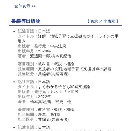
全件表示 >>
書籍等出版物
【 表示 ／
非表示
】
記述言語：
日本語
タイトル：
詳解 地域子育て支援拠点ガイドラインの手
引き
出版者・発行元：
中央法規
出版年月：
2023年
著者：
渡辺顕一郎,橋本真紀他
著書種別：
教科書・概説・概論
担当範囲：
支援者の役割,地域子育て支援拠点の課題
担当区分：
共編者(共編著者)
記述言語：
日本語
タイトル：
よくわかる子ども家庭支援論
出版者・発行元：
ミネルヴァ書房
出版年月：
2022年
著者：
橋本真紀,鶴 宏史 他
著書種別：
教科書・概説・概論
担当範囲：
序章、第1章
担当区分：
共編者(共編著者)
記述言語：
日本語