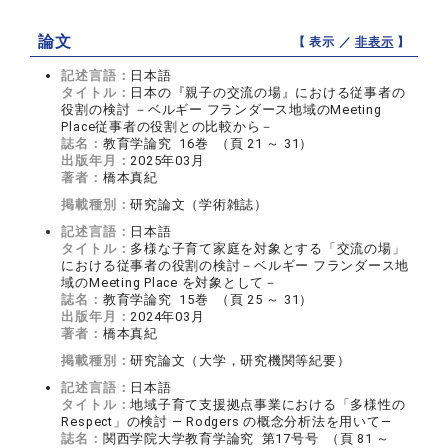
論文
【 表示 ／
非表示
】
記述言語：
日本語
タイトル：
日本の『親子の交流の場』における従事者の
役割の検討 －ベルギー フランダース地域のMeeting
Place従事者の役割との比較から－
誌名：
教育学論究 16巻 （頁 21 ～ 31）
出版年月：
2025年03月
著者：
橋本真紀
掲載種別：
研究論文（学術雑誌）
記述言語：
日本語
タイトル：
多様な子育て家庭を対象とする「交流の場」
における従事者の役割の検討－ベルギー フランダース地
域のMeeting Place を対象として－
誌名：
教育学論究 15巻 （頁 25 ～ 31）
出版年月：
2024年03月
著者：
橋本真紀
掲載種別：
研究論文（大学，研究機関等紀要）
記述言語：
日本語
タイトル：
地域子育て支援拠点事業における「多様性の
Respect」の検討 ― Rodgers の概念分析法を用いて―
誌名：
関西学院大学教育学論究 第17号号 （頁 81 ～