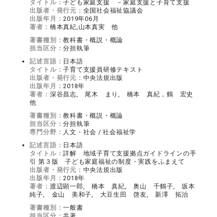
タイトル：
子ども家庭支援 －家庭支援と子育て支援
出版者・発行元：
全国社会福祉協議会
出版年月：
2019年06月
著者：
橋本真紀,山本真実 他
著書種別：
教科書・概説・概論
担当区分：
分担執筆
記述言語：
日本語
タイトル：
子育て支援員研修テキスト
出版者・発行元：
中央法規出版
出版年月：
2018年
著者：
深谷昌志, 尾木 まり, 橋本 真紀，鶴 宏史
他
著書種別：
教科書・概説・概論
担当区分：
分担執筆
専門分野：
人文・社会 / 社会福祉学
記述言語：
日本語
タイトル：
詳解 地域子育て支援拠点ガイドラインの手
引 第３版 子ども家庭福祉の制度・実践をふまえて
出版者・発行元：
中央法規出版
出版年月：
2018年
著者：
渡辺顕一郎, 橋本 真紀, 奥山 千鶴子, 坂本
純子, 金山 美和子, 大豆生田 啓友, 新澤 拓治
著書種別：
一般書
担当区分：
共著