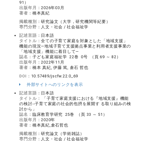
91）
出版年月：
2026年03月
著者：
橋本真紀
掲載種別：
研究論文（大学，研究機関等紀要）
専門分野：
人文・社会 / 社会福祉学
記述言語：
日本語
タイトル：
全ての子育て家庭を対象とした「地域支援」
機能の現況―地域子育て支援拠点事業と利用者支援事業の
「地域支援」機能に着目して―
誌名：
子ども家庭福祉学 22巻 0号 （頁 69 ～ 82）
出版年月：
2022年11月
著者：
橋本 真紀, 伊藤 篤, 倉石 哲也
DOI：
10.57489/jscfw.22.0_69
外部サイトへのリンクを表示
記述言語：
日本語
タイトル：
「子育て家庭支援における『地域支援』機能
の検討--子育て家庭の社会的包摂を展開す る取り組みの検
討から」
誌名：
臨床教育学研究 25巻 （頁 33 ～ 51）
出版年月：
2020年
著者：
橋本真紀,倉石哲也
掲載種別：
研究論文（学術雑誌）
専門分野：
人文・社会 / 社会福祉学