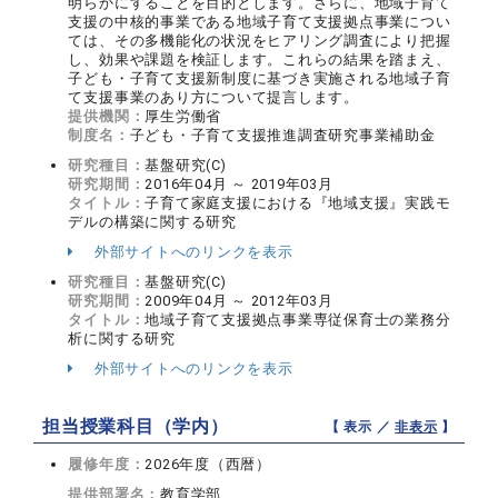
明らかにすることを目的とします。さらに、地域子育て
支援の中核的事業である地域子育て支援拠点事業につい
ては、その多機能化の状況をヒアリング調査により把握
し、効果や課題を検証します。これらの結果を踏まえ、
子ども・子育て支援新制度に基づき実施される地域子育
て支援事業のあり方について提言します。
提供機関：
厚生労働省
制度名：
子ども・子育て支援推進調査研究事業補助金
研究種目：
基盤研究(C)
研究期間：
2016年04月 ～ 2019年03月
タイトル：
子育て家庭支援における『地域支援』実践モ
デルの構築に関する研究
外部サイトへのリンクを表示
研究種目：
基盤研究(C)
研究期間：
2009年04月 ～ 2012年03月
タイトル：
地域子育て支援拠点事業専従保育士の業務分
析に関する研究
外部サイトへのリンクを表示
担当授業科目（学内）
【 表示 ／
非表示
】
履修年度：
2026年度（西暦）
提供部署名：
教育学部