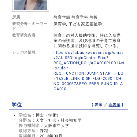
所属
教育学部 教育学科 教授
研究分野・キーワー
保育学, 子ども家庭福祉学
ド
教育研究内容
保育士の対人援助技術、特に入所児
童の保護者、及び地域の子育て家庭
に関わる援助技術を研究している。
シラバス情報
https://syllabus.kwansei.ac.jp/unias
v2/UnSSOLoginControlFree?
REQ_ACTION_DO=/AGA030PLS01Act
ion.do?
REQ_FUNCTION_JUMP_START_FLG
=1&SLB_LINK_DISP_FLG=209&TCH_
NO=090067&REQ_PRFR_FUNC_ID=A
GA030
学位
【 表示 ／
非表示
】
学位名：
博士（学術）
分野名：
人文・社会 / 社会福祉学
授与機関名：
大阪市立大学
取得方法：
課程
取得年月：
2013年03月