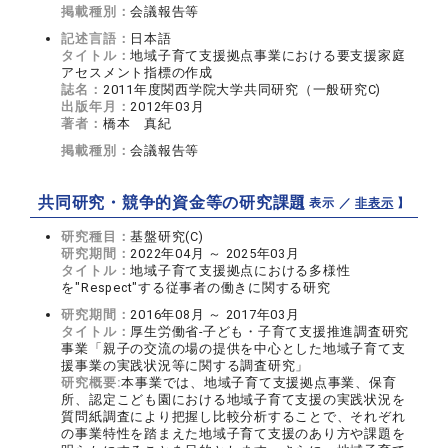
掲載種別：
会議報告等
記述言語：
日本語
タイトル：
地域子育て支援拠点事業における要支援家庭
アセスメント指標の作成
誌名：
2011年度関西学院大学共同研究（一般研究C)
出版年月：
2012年03月
著者：
橋本 真紀
掲載種別：
会議報告等
共同研究・競争的資金等の研究課題
【 表示 ／
非表示
】
研究種目：
基盤研究(C)
研究期間：
2022年04月 ～ 2025年03月
タイトル：
地域子育て支援拠点における多様性
を"Respect"する従事者の働きに関する研究
研究期間：
2016年08月 ～ 2017年03月
タイトル：
厚生労働省-子ども・子育て支援推進調査研究
事業「親子の交流の場の提供を中心とした地域子育て支
援事業の実践状況等に関する調査研究」
研究概要:
本事業では、地域子育て支援拠点事業、保育
所、認定こども園における地域子育て支援の実践状況を
質問紙調査により把握し比較分析することで、それぞれ
の事業特性を踏まえた地域子育て支援のあり方や課題を