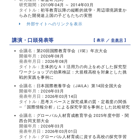
研究期間：
2010年04月 ～ 2014年03月
タイトル：
初等教育以降の縦断的就学・周辺環境調査か
らみた開発途上国の子どもたちの実態
外部サイトへのリンクを表示
講演・口頭発表等
【 表示 ／
非表示
】
会議名：
第20回国際教育学会（ISE）年次大会
開催年月：
2026年08月
発表年月日：
2026年08月
タイトル：
主体的なＡＩ活用力の向上をめざした探究型
ワークショップの効果検証：大規模高校を対象とした挑
戦的実践を事例に
会議名：
日本国際教養学会（JAILA）第14回全国大会
開催年月：
2026年03月
発表年月日：
2026年03月14日
タイトル：
思考スペースと探究成果の質・定着度の関係
—「国際情報分析」による探究学習を事例とした比較研究
会議名：
グローバル人材育成教育学会 2025年度中部・関
西合同支部大会
開催年月：
2026年03月
発表年月日：
2026年03月01日
タイトル：
グローバル人材育成に資する高校の探究学習