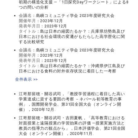
初期の構造化支援 —「1日探究Dayワークシート」による8
つの問いの分析
会議名：
島嶼コミュニティ学会 2023年度研究大会
開催年月：
2023年12月
発表年月日：
2023年12月
タイトル：
島は日本の縮図たるか？：兵庫県坊勢島及び
日本における社会環境の変遷がもたらした高学歴化に関
する比較研究
会議名：
島嶼コミュニティ学会 2023年度研究大会
開催年月：
2023年12月
発表年月日：
2023年12月
タイトル：
島は日本の縮図たるか？：沖縄県伊江島及び
日本における食料の対外依存状況に着目した一考察
全件表示 >>
江嵜那留穂・關谷武司，「教授学習過程に着目した高い
学業達成に資する要因の考察 －ネパール初等教育の事
例」，国際開発学会、第31回全国大会（オンライン開
催），2020年12月.
江嵜那留穂・關谷武司・吉田夏帆，「高等教育における
対面授業と遠隔授業の学習効果の評価 ―授業実施方法と
教員の指導力の観点から」，日本評価学会、第21回全国
大会（オンライン開催），2020年11月.