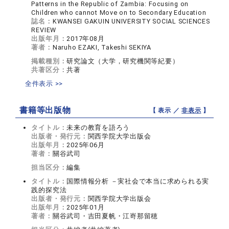
Patterns in the Republic of Zambia: Focusing on
Children who cannot Move on to Secondary Education
誌名：
KWANSEI GAKUIN UNIVERSITY SOCIAL SCIENCES
REVIEW
出版年月：
2017年08月
著者：
Naruho EZAKI, Takeshi SEKIYA
掲載種別：
研究論文（大学，研究機関等紀要）
共著区分：
共著
全件表示 >>
書籍等出版物
【 表示 ／
非表示
】
タイトル：
未来の教育を語ろう
出版者・発行元：
関西学院大学出版会
出版年月：
2025年06月
著者：
關谷武司
担当区分：
編集
タイトル：
国際情報分析 －実社会で本当に求められる実
践的探究法
出版者・発行元：
関西学院大学出版会
出版年月：
2025年01月
著者：
關谷武司・吉田夏帆・江嵜那留穂