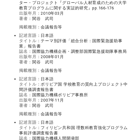
ター・プロジェクト『グローバル人材育成のための大学
教育プログラムに関する実証的研究』pp.166-176
出版年月：
2010年03月
著者：
関谷 武司
掲載種別：
会議報告等
記述言語：
日本語
タイトル：
テーマ別評価「総合分析：国際緊急援助事
業」報告書
誌名：
国際協力機構企画・調整部国際緊急援助隊事務局
出版年月：
2008年01月
著者：
関谷 武司
掲載種別：
会議報告等
記述言語：
日本語
タイトル：
ボリビア国 学校教育の質向上プロジェクト中
間評価調査報告書
誌名：
国際協力機構ボリビア事務所
出版年月：
2007年11月
著者：
関谷 武司
掲載種別：
会議報告等
記述言語：
日本語
タイトル：
フィリピン共和国 理数科教育強化プログラム
事前評価調査報告書
誌名：
国際協力機構人間開発部