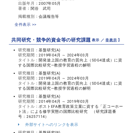
出版年月：
2007年05月
著者：
関谷 武司
掲載種別：
会議報告等
全件表示 >>
共同研究・競争的資金等の研究課題
【 表示 ／
非表示
】
研究種目：
基盤研究(A)
研究期間：
2019年04月 ～ 2024年03月
タイトル：
開発途上国の教育の質向上（SDG4達成）に資
する国際比較研究―教授学習過程の解明
研究種目：
基盤研究(A)
研究期間：
2019年04月 ～ 2024年03月
タイトル：
開発途上国の教育の質向上（SDG4達成）に資
する国際比較研究―教授学習過程の解明
研究種目：
基盤研究(A)
研究期間：
2014年04月 ～ 2019年03月
タイトル：
ポストEFA教育政策立案に資する「正コーホー
ト法」による修学実態の国際比較研究 （研究課題番
号：26257114）
外部サイトへのリンクを表示
研究種目：
基盤研究(B)