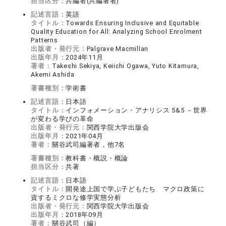
担当区分：
共編者(共編著者)
記述言語：
英語
タイトル：
Towards Ensuring Inclusive and Equitable
Quality Education for All: Analyzing School Enrolment
Patterns
出版者・発行元：
Palgrave Macmillan
出版年月：
2024年11月
著者：
Takeshi Sekiya, Keiichi Ogawa, Yuto Kitamura,
Akemi Ashida
著書種別：
学術書
記述言語：
日本語
タイトル：
インフォメーション・アナリシス 5&5 －世界
が変わる学びの革命
出版者・発行元：
関西学院大学出版会
出版年月：
2021年04月
著者：
關谷武司編著者，他7名
著書種別：
教科書・概説・概論
担当区分：
共著
記述言語：
日本語
タイトル：
開発途上国で学ぶ子どもたち マクロ政策に
資するミクロな修学実態分析
出版者・発行元：
関西学院大学出版会
出版年月：
2018年09月
著者：
關谷武司（編）