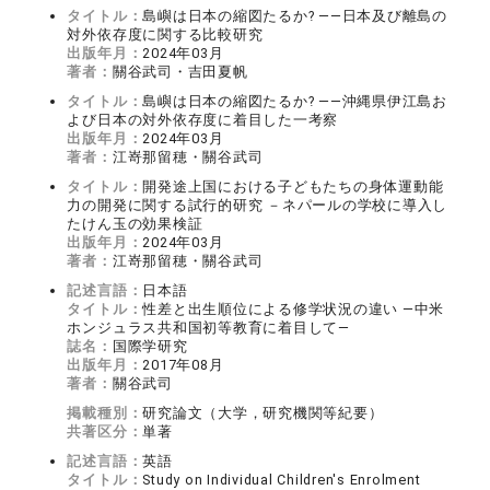
タイトル：
島嶼は日本の縮図たるか? ――日本及び離島の
対外依存度に関する比較研究
出版年月：
2024年03月
著者：
關谷武司・吉田夏帆
タイトル：
島嶼は日本の縮図たるか? ――沖縄県伊江島お
よび日本の対外依存度に着目した一考察
出版年月：
2024年03月
著者：
江嵜那留穂・關谷武司
タイトル：
開発途上国における子どもたちの身体運動能
力の開発に関する試行的研究 －ネパールの学校に導入し
たけん玉の効果検証
出版年月：
2024年03月
著者：
江嵜那留穂・關谷武司
記述言語：
日本語
タイトル：
性差と出生順位による修学状況の違い —中米
ホンジュラス共和国初等教育に着目して—
誌名：
国際学研究
出版年月：
2017年08月
著者：
關谷武司
掲載種別：
研究論文（大学，研究機関等紀要）
共著区分：
単著
記述言語：
英語
タイトル：
Study on Individual Children's Enrolment