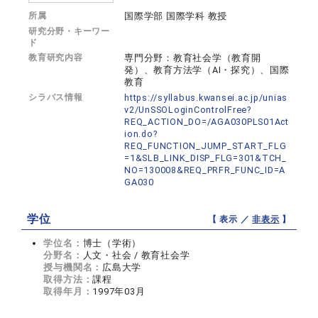
所属
国際学部 国際学科 教授
研究分野・キーワー
ド
教育研究内容
専門分野：教育社会学（教育開
発）、教育方法学（AI・探究）、国際
教育
シラバス情報
https://syllabus.kwansei.ac.jp/unias
v2/UnSSOLoginControlFree?
REQ_ACTION_DO=/AGA030PLS01Act
ion.do?
REQ_FUNCTION_JUMP_START_FLG
=1&SLB_LINK_DISP_FLG=301&TCH_
NO=130008&REQ_PRFR_FUNC_ID=A
GA030
学位
【 表示 ／
非表示
】
学位名：
博士（学術）
分野名：
人文・社会 / 教育社会学
授与機関名：
広島大学
取得方法：
課程
取得年月：
1997年03月