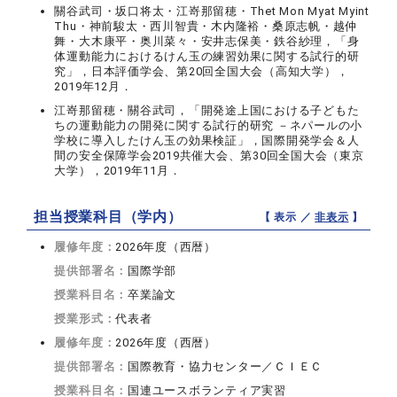
關谷武司・坂口将太・江嵜那留穂・Thet Mon Myat Myint
Thu・神前駿太・西川智貴・木内隆裕・桑原志帆・越仲
舞・大木康平・奥川菜々・安井志保美・鉄谷紗理，「身
体運動能力におけるけん玉の練習効果に関する試行的研
究」，日本評価学会、第20回全国大会（高知大学），
2019年12月．
江嵜那留穂・關谷武司，「開発途上国における子どもた
ちの運動能力の開発に関する試行的研究 －ネパールの小
学校に導入したけん玉の効果検証」，国際開発学会＆人
間の安全保障学会2019共催大会、第30回全国大会（東京
大学），2019年11月．
担当授業科目（学内）
【 表示 ／
非表示
】
履修年度：
2026年度（西暦）
提供部署名：
国際学部
授業科目名：
卒業論文
授業形式：
代表者
履修年度：
2026年度（西暦）
提供部署名：
国際教育・協力センター／ＣＩＥＣ
授業科目名：
国連ユースボランティア実習