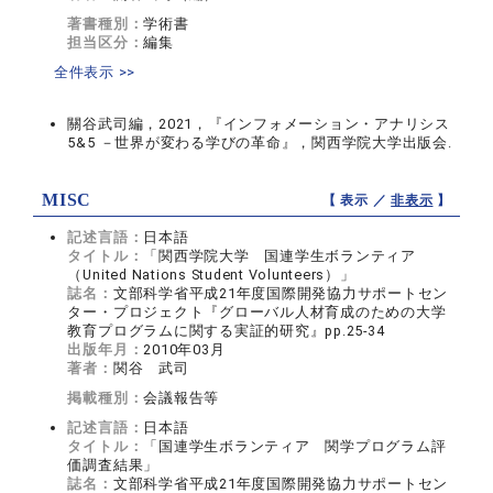
著書種別：
学術書
担当区分：
編集
全件表示 >>
關谷武司編，2021，『インフォメーション・アナリシス
5&5 －世界が変わる学びの革命』，関西学院大学出版会.
MISC
【 表示 ／
非表示
】
記述言語：
日本語
タイトル：
「関西学院大学 国連学生ボランティア
（United Nations Student Volunteers）」
誌名：
文部科学省平成21年度国際開発協力サポートセン
ター・プロジェクト『グローバル人材育成のための大学
教育プログラムに関する実証的研究』pp.25-34
出版年月：
2010年03月
著者：
関谷 武司
掲載種別：
会議報告等
記述言語：
日本語
タイトル：
「国連学生ボランティア 関学プログラム評
価調査結果」
誌名：
文部科学省平成21年度国際開発協力サポートセン