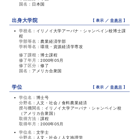
国名：
日本国
出身大学院
【 表示 ／
非表示
】
学校名：
イリノイ大学アーバナ・シャンペイン校博士課
程
学部等名：
農業経済学部
学科等名：
環境・資源経済学専攻
修了課程：
博士課程
修了年月：
2000年05月
修了区分：
修了
国名：
アメリカ合衆国
学位
【 表示 ／
非表示
】
学位名：
博士号
分野名：
人文・社会 / 食料農業経済
授与機関名：
イリノイ大学アーバナ・シャンペイン校
（アメリカ合衆国）
取得方法：
課程
取得年月：
2000年05月
学位名：
文学士
分野名：
人文・社会 / 人文地理学