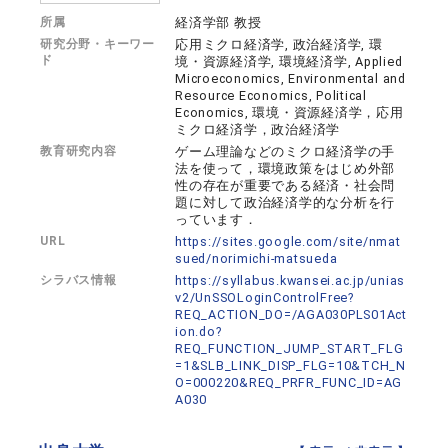
所属
経済学部 教授
研究分野・キーワー
応用ミクロ経済学, 政治経済学, 環
ド
境・資源経済学, 環境経済学, Applied
Microeconomics, Environmental and
Resource Economics, Political
Economics, 環境・資源経済学，応用
ミクロ経済学，政治経済学
教育研究内容
ゲーム理論などのミクロ経済学の手
法を使って，環境政策をはじめ外部
性の存在が重要である経済・社会問
題に対して政治経済学的な分析を行
っています．
URL
https://sites.google.com/site/nmat
sued/norimichi-matsueda
シラバス情報
https://syllabus.kwansei.ac.jp/unias
v2/UnSSOLoginControlFree?
REQ_ACTION_DO=/AGA030PLS01Act
ion.do?
REQ_FUNCTION_JUMP_START_FLG
=1&SLB_LINK_DISP_FLG=10&TCH_N
O=000220&REQ_PRFR_FUNC_ID=AG
A030