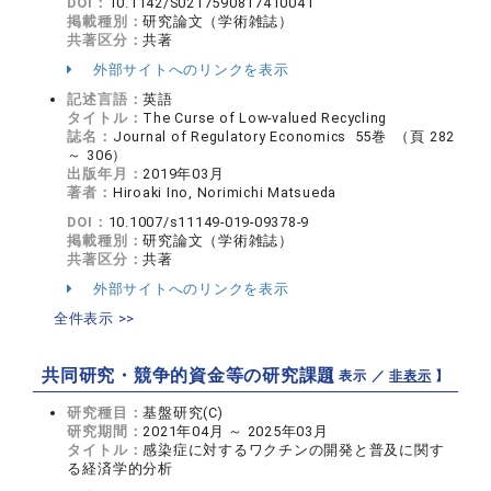
DOI：
10.1142/S0217590817410041
掲載種別：
研究論文（学術雑誌）
共著区分：
共著
外部サイトへのリンクを表示
記述言語：
英語
タイトル：
The Curse of Low-valued Recycling
誌名：
Journal of Regulatory Economics 55巻 （頁 282
～ 306）
出版年月：
2019年03月
著者：
Hiroaki Ino, Norimichi Matsueda
DOI：
10.1007/s11149-019-09378-9
掲載種別：
研究論文（学術雑誌）
共著区分：
共著
外部サイトへのリンクを表示
全件表示 >>
共同研究・競争的資金等の研究課題
【 表示 ／
非表示
】
研究種目：
基盤研究(C)
研究期間：
2021年04月 ～ 2025年03月
タイトル：
感染症に対するワクチンの開発と普及に関す
る経済学的分析