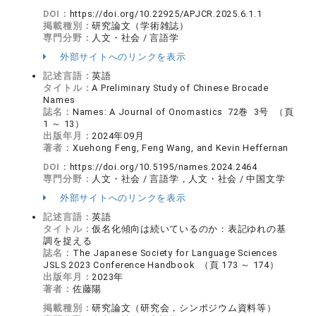
DOI：
https://doi.org/10.22925/APJCR.2025.6.1.1
掲載種別：
研究論文（学術雑誌）
専門分野：
人文・社会 / 言語学
外部サイトへのリンクを表示
記述言語：
英語
タイトル：
A Preliminary Study of Chinese Brocade
Names
誌名：
Names: A Journal of Onomastics 72巻 3号 （頁
1 ～ 13）
出版年月：
2024年09月
著者：
Xuehong Feng, Feng Wang, and Kevin Heffernan
DOI：
https://doi.org/10.5195/names.2024.2464
専門分野：
人文・社会 / 言語学，人文・社会 / 中国文学
外部サイトへのリンクを表示
記述言語：
英語
タイトル：
仮名化傾向は続いているのか：表記ゆれの基
調を捉える
誌名：
The Japanese Society for Language Sciences
JSLS 2023 Conference Handbook （頁 173 ～ 174）
出版年月：
2023年
著者：
佐藤陽
掲載種別：
研究論文（研究会，シンポジウム資料等）