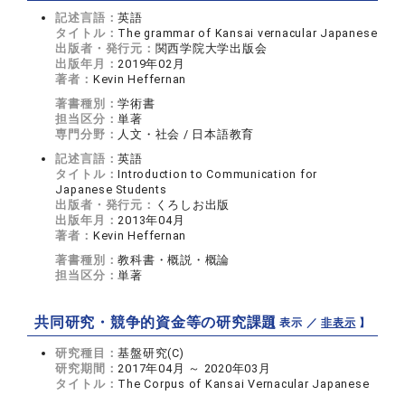
記述言語：
英語
タイトル：
The grammar of Kansai vernacular Japanese
出版者・発行元：
関西学院大学出版会
出版年月：
2019年02月
著者：
Kevin Heffernan
著書種別：
学術書
担当区分：
単著
専門分野：
人文・社会 / 日本語教育
記述言語：
英語
タイトル：
Introduction to Communication for
Japanese Students
出版者・発行元：
くろしお出版
出版年月：
2013年04月
著者：
Kevin Heffernan
著書種別：
教科書・概説・概論
担当区分：
単著
共同研究・競争的資金等の研究課題
【 表示 ／
非表示
】
研究種目：
基盤研究(C)
研究期間：
2017年04月 ～ 2020年03月
タイトル：
The Corpus of Kansai Vernacular Japanese