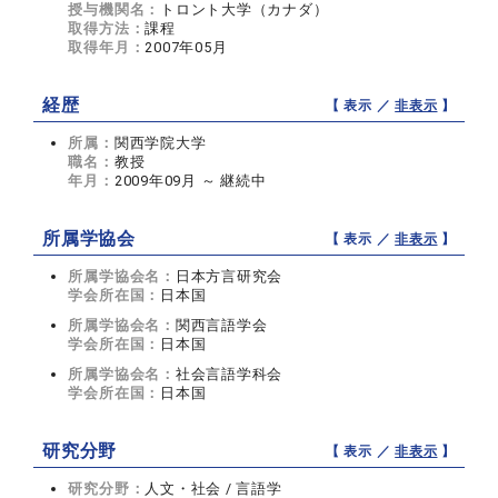
授与機関名：
トロント大学（カナダ）
取得方法：
課程
取得年月：
2007年05月
経歴
【 表示 ／
非表示
】
所属：
関西学院大学
職名：
教授
年月：
2009年09月 ～ 継続中
所属学協会
【 表示 ／
非表示
】
所属学協会名：
日本方言研究会
学会所在国：
日本国
所属学協会名：
関西言語学会
学会所在国：
日本国
所属学協会名：
社会言語学科会
学会所在国：
日本国
研究分野
【 表示 ／
非表示
】
研究分野：
人文・社会 / 言語学