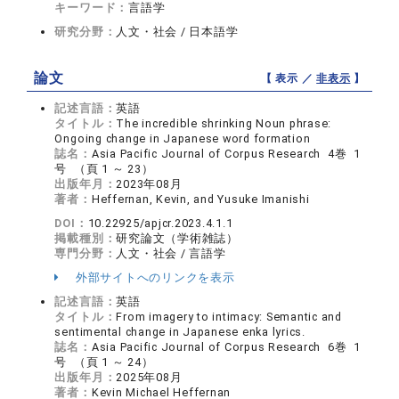
キーワード：
言語学
研究分野：
人文・社会 / 日本語学
論文
【 表示 ／
非表示
】
記述言語：
英語
タイトル：
The incredible shrinking Noun phrase:
Ongoing change in Japanese word formation
誌名：
Asia Pacific Journal of Corpus Research 4巻 1
号 （頁 1 ～ 23）
出版年月：
2023年08月
著者：
Heffernan, Kevin, and Yusuke Imanishi
DOI：
10.22925/apjcr.2023.4.1.1
掲載種別：
研究論文（学術雑誌）
専門分野：
人文・社会 / 言語学
外部サイトへのリンクを表示
記述言語：
英語
タイトル：
From imagery to intimacy: Semantic and
sentimental change in Japanese enka lyrics.
誌名：
Asia Pacific Journal of Corpus Research 6巻 1
号 （頁 1 ～ 24）
出版年月：
2025年08月
著者：
Kevin Michael Heffernan