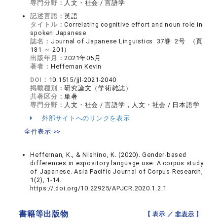
専門分野：
人文・社会 / 言語学
記述言語：
英語
タイトル：
Correlating cognitive effort and noun role in
spoken Japanese
誌名：
Journal of Japanese Linguistics 37巻 2号 （頁
181 ～ 201）
出版年月：
2021年05月
著者：
Heffernan Kevin
DOI：
10.1515/jjl-2021-2040
掲載種別：
研究論文（学術雑誌）
共著区分：
単著
専門分野：
人文・社会 / 言語学，人文・社会 / 日本語学
外部サイトへのリンクを表示
全件表示 >>
Heffernan, K., & Nishino, K. (2020). Gender-based
differences in expository language use: A corpus study
of Japanese. Asia Pacific Journal of Corpus Research,
1(2), 1-14.
https://.doi.org/10.22925/APJCR.2020.1.2.1
書籍等出版物
【 表示 ／
非表示
】