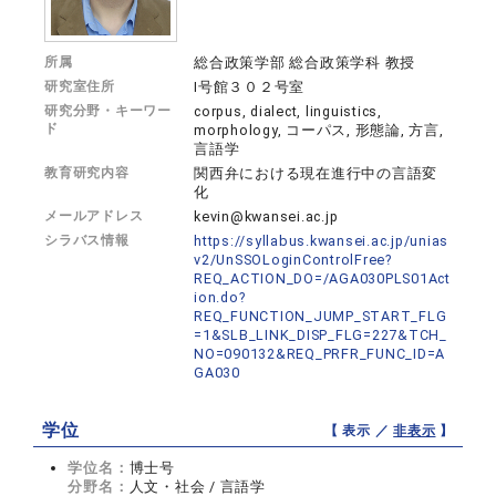
所属
総合政策学部 総合政策学科 教授
研究室住所
I号館３０２号室
研究分野・キーワー
corpus, dialect, linguistics,
ド
morphology, コーパス, 形態論, 方言,
言語学
教育研究内容
関西弁における現在進行中の言語変
化
メールアドレス
kevin@kwansei.ac.jp
シラバス情報
https://syllabus.kwansei.ac.jp/unias
v2/UnSSOLoginControlFree?
REQ_ACTION_DO=/AGA030PLS01Act
ion.do?
REQ_FUNCTION_JUMP_START_FLG
=1&SLB_LINK_DISP_FLG=227&TCH_
NO=090132&REQ_PRFR_FUNC_ID=A
GA030
学位
【 表示 ／
非表示
】
学位名：
博士号
分野名：
人文・社会 / 言語学