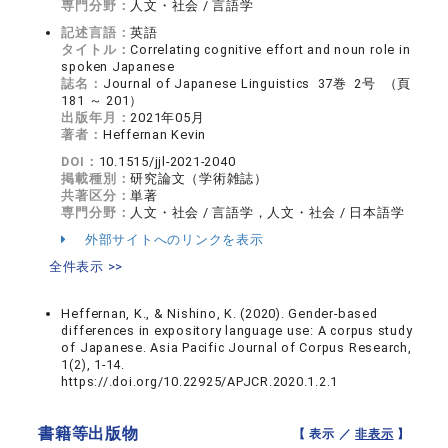
専門分野：
人文・社会 / 言語学
記述言語：
英語
タイトル：
Correlating cognitive effort and noun role in
spoken Japanese
誌名：
Journal of Japanese Linguistics 37巻 2号 （頁
181 ～ 201）
出版年月：
2021年05月
著者：
Heffernan Kevin
DOI：
10.1515/jjl-2021-2040
掲載種別：
研究論文（学術雑誌）
共著区分：
単著
専門分野：
人文・社会 / 言語学，人文・社会 / 日本語学
外部サイトへのリンクを表示
全件表示 >>
Heffernan, K., & Nishino, K. (2020). Gender-based
differences in expository language use: A corpus study
of Japanese. Asia Pacific Journal of Corpus Research,
1(2), 1-14.
https://.doi.org/10.22925/APJCR.2020.1.2.1
書籍等出版物
【 表示 ／
非表示
】