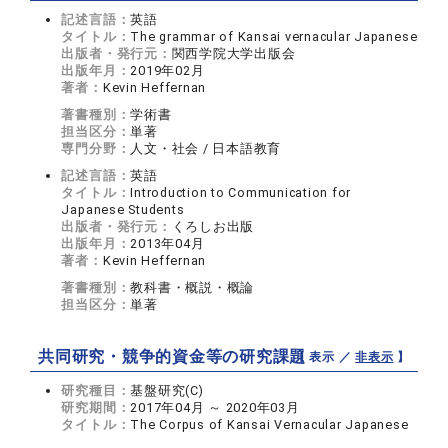
記述言語：
英語
タイトル：
The grammar of Kansai vernacular Japanese
出版者・発行元：
関西学院大学出版会
出版年月：
2019年02月
著者：
Kevin Heffernan
著書種別：
学術書
担当区分：
単著
専門分野：
人文・社会 / 日本語教育
記述言語：
英語
タイトル：
Introduction to Communication for
Japanese Students
出版者・発行元：
くろしお出版
出版年月：
2013年04月
著者：
Kevin Heffernan
著書種別：
教科書・概説・概論
担当区分：
単著
共同研究・競争的資金等の研究課題
【 表示 ／
非表示
】
研究種目：
基盤研究(C)
研究期間：
2017年04月 ～ 2020年03月
タイトル：
The Corpus of Kansai Vernacular Japanese