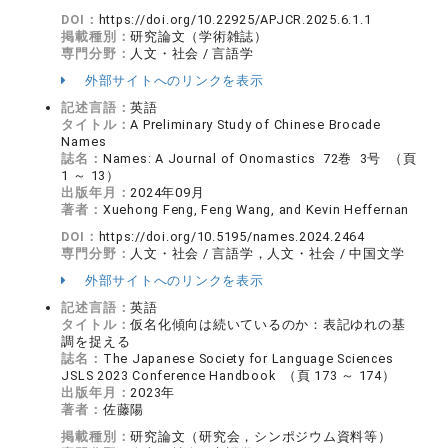
DOI：
https://doi.org/10.22925/APJCR.2025.6.1.1
掲載種別：
研究論文（学術雑誌）
専門分野：
人文・社会 / 言語学
外部サイトへのリンクを表示
記述言語：
英語
タイトル：
A Preliminary Study of Chinese Brocade
Names
誌名：
Names: A Journal of Onomastics 72巻 3号 （頁
1 ～ 13）
出版年月：
2024年09月
著者：
Xuehong Feng, Feng Wang, and Kevin Heffernan
DOI：
https://doi.org/10.5195/names.2024.2464
専門分野：
人文・社会 / 言語学，人文・社会 / 中国文学
外部サイトへのリンクを表示
記述言語：
英語
タイトル：
仮名化傾向は続いているのか：表記ゆれの基
調を捉える
誌名：
The Japanese Society for Language Sciences
JSLS 2023 Conference Handbook （頁 173 ～ 174）
出版年月：
2023年
著者：
佐藤陽
掲載種別：
研究論文（研究会，シンポジウム資料等）