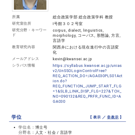
所属
総合政策学部 総合政策学科 教授
研究室住所
I号館３０２号室
研究分野・キーワー
corpus, dialect, linguistics,
ド
morphology, コーパス, 形態論, 方言,
言語学
教育研究内容
関西弁における現在進行中の言語変
化
メールアドレス
kevin@kwansei.ac.jp
シラバス情報
https://syllabus.kwansei.ac.jp/unias
v2/UnSSOLoginControlFree?
REQ_ACTION_DO=/AGA030PLS01Act
ion.do?
REQ_FUNCTION_JUMP_START_FLG
=1&SLB_LINK_DISP_FLG=227&TCH_
NO=090132&REQ_PRFR_FUNC_ID=A
GA030
学位
【 表示 ／
非表示
】
学位名：
博士号
分野名：
人文・社会 / 言語学