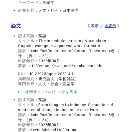
キーワード：
言語学
研究分野：
人文・社会 / 日本語学
論文
【 表示 ／
非表示
】
記述言語：
英語
タイトル：
The incredible shrinking Noun phrase:
Ongoing change in Japanese word formation
誌名：
Asia Pacific Journal of Corpus Research 4巻 1
号 （頁 1 ～ 23）
出版年月：
2023年08月
著者：
Heffernan, Kevin, and Yusuke Imanishi
DOI：
10.22925/apjcr.2023.4.1.1
掲載種別：
研究論文（学術雑誌）
専門分野：
人文・社会 / 言語学
外部サイトへのリンクを表示
記述言語：
英語
タイトル：
From imagery to intimacy: Semantic and
sentimental change in Japanese enka lyrics.
誌名：
Asia Pacific Journal of Corpus Research 6巻 1
号 （頁 1 ～ 24）
出版年月：
2025年08月
著者：
Kevin Michael Heffernan