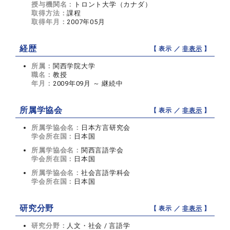
授与機関名：
トロント大学（カナダ）
取得方法：
課程
取得年月：
2007年05月
経歴
【 表示 ／
非表示
】
所属：
関西学院大学
職名：
教授
年月：
2009年09月 ～ 継続中
所属学協会
【 表示 ／
非表示
】
所属学協会名：
日本方言研究会
学会所在国：
日本国
所属学協会名：
関西言語学会
学会所在国：
日本国
所属学協会名：
社会言語学科会
学会所在国：
日本国
研究分野
【 表示 ／
非表示
】
研究分野：
人文・社会 / 言語学