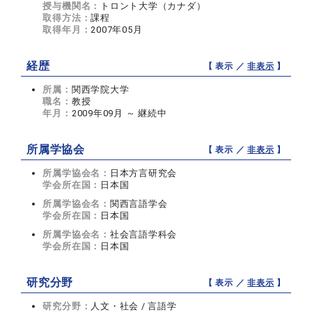
授与機関名：
トロント大学（カナダ）
取得方法：
課程
取得年月：
2007年05月
経歴
【 表示 ／
非表示
】
所属：
関西学院大学
職名：
教授
年月：
2009年09月 ～ 継続中
所属学協会
【 表示 ／
非表示
】
所属学協会名：
日本方言研究会
学会所在国：
日本国
所属学協会名：
関西言語学会
学会所在国：
日本国
所属学協会名：
社会言語学科会
学会所在国：
日本国
研究分野
【 表示 ／
非表示
】
研究分野：
人文・社会 / 言語学