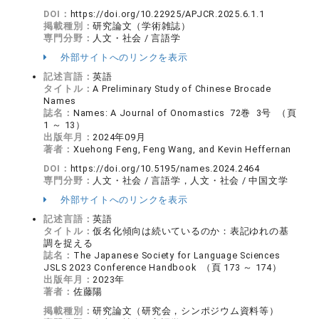
DOI：
https://doi.org/10.22925/APJCR.2025.6.1.1
掲載種別：
研究論文（学術雑誌）
専門分野：
人文・社会 / 言語学
外部サイトへのリンクを表示
記述言語：
英語
タイトル：
A Preliminary Study of Chinese Brocade
Names
誌名：
Names: A Journal of Onomastics 72巻 3号 （頁
1 ～ 13）
出版年月：
2024年09月
著者：
Xuehong Feng, Feng Wang, and Kevin Heffernan
DOI：
https://doi.org/10.5195/names.2024.2464
専門分野：
人文・社会 / 言語学，人文・社会 / 中国文学
外部サイトへのリンクを表示
記述言語：
英語
タイトル：
仮名化傾向は続いているのか：表記ゆれの基
調を捉える
誌名：
The Japanese Society for Language Sciences
JSLS 2023 Conference Handbook （頁 173 ～ 174）
出版年月：
2023年
著者：
佐藤陽
掲載種別：
研究論文（研究会，シンポジウム資料等）