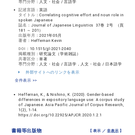
専門分野：
人文・社会 / 言語学
記述言語：
英語
タイトル：
Correlating cognitive effort and noun role in
spoken Japanese
誌名：
Journal of Japanese Linguistics 37巻 2号 （頁
181 ～ 201）
出版年月：
2021年05月
著者：
Heffernan Kevin
DOI：
10.1515/jjl-2021-2040
掲載種別：
研究論文（学術雑誌）
共著区分：
単著
専門分野：
人文・社会 / 言語学，人文・社会 / 日本語学
外部サイトへのリンクを表示
全件表示 >>
Heffernan, K., & Nishino, K. (2020). Gender-based
differences in expository language use: A corpus study
of Japanese. Asia Pacific Journal of Corpus Research,
1(2), 1-14.
https://.doi.org/10.22925/APJCR.2020.1.2.1
書籍等出版物
【 表示 ／
非表示
】