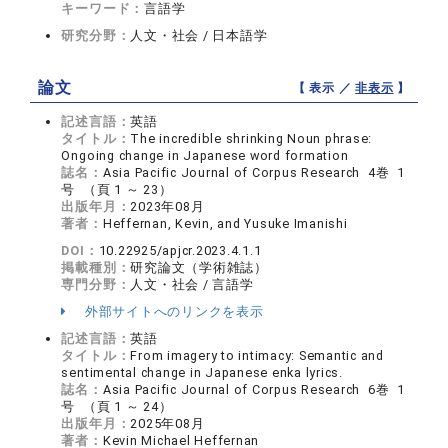
キーワード：
言語学
研究分野：
人文・社会 / 日本語学
論文
【 表示 ／
非表示
】
記述言語：
英語
タイトル：
The incredible shrinking Noun phrase:
Ongoing change in Japanese word formation
誌名：
Asia Pacific Journal of Corpus Research 4巻 1
号 （頁 1 ～ 23）
出版年月：
2023年08月
著者：
Heffernan, Kevin, and Yusuke Imanishi
DOI：
10.22925/apjcr.2023.4.1.1
掲載種別：
研究論文（学術雑誌）
専門分野：
人文・社会 / 言語学
外部サイトへのリンクを表示
記述言語：
英語
タイトル：
From imagery to intimacy: Semantic and
sentimental change in Japanese enka lyrics.
誌名：
Asia Pacific Journal of Corpus Research 6巻 1
号 （頁 1 ～ 24）
出版年月：
2025年08月
著者：
Kevin Michael Heffernan