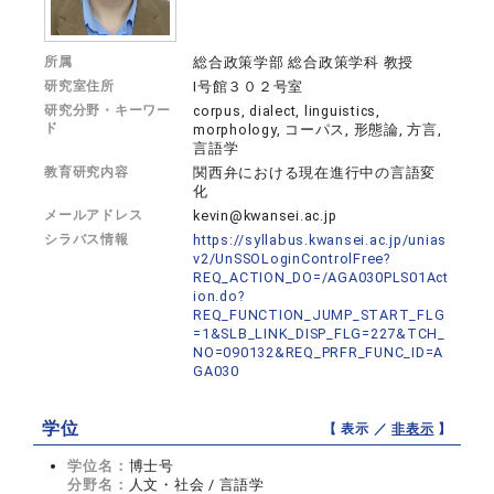
所属
総合政策学部 総合政策学科 教授
研究室住所
I号館３０２号室
研究分野・キーワー
corpus, dialect, linguistics,
ド
morphology, コーパス, 形態論, 方言,
言語学
教育研究内容
関西弁における現在進行中の言語変
化
メールアドレス
kevin@kwansei.ac.jp
シラバス情報
https://syllabus.kwansei.ac.jp/unias
v2/UnSSOLoginControlFree?
REQ_ACTION_DO=/AGA030PLS01Act
ion.do?
REQ_FUNCTION_JUMP_START_FLG
=1&SLB_LINK_DISP_FLG=227&TCH_
NO=090132&REQ_PRFR_FUNC_ID=A
GA030
学位
【 表示 ／
非表示
】
学位名：
博士号
分野名：
人文・社会 / 言語学