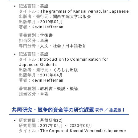
記述言語：
英語
タイトル：
The grammar of Kansai vernacular Japanese
出版者・発行元：
関西学院大学出版会
出版年月：
2019年02月
著者：
Kevin Heffernan
著書種別：
学術書
担当区分：
単著
専門分野：
人文・社会 / 日本語教育
記述言語：
英語
タイトル：
Introduction to Communication for
Japanese Students
出版者・発行元：
くろしお出版
出版年月：
2013年04月
著者：
Kevin Heffernan
著書種別：
教科書・概説・概論
担当区分：
単著
共同研究・競争的資金等の研究課題
【 表示 ／
非表示
】
研究種目：
基盤研究(C)
研究期間：
2017年04月 ～ 2020年03月
タイトル：
The Corpus of Kansai Vernacular Japanese