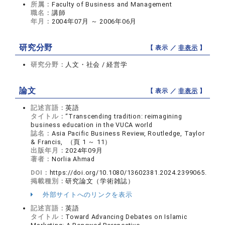
所属：
Faculty of Business and Management
職名：
講師
年月：
2004年07月 ～ 2006年06月
研究分野
【 表示 ／
非表示
】
研究分野：
人文・社会 / 経営学
論文
【 表示 ／
非表示
】
記述言語：
英語
タイトル：
“Transcending tradition: reimagining
business education in the VUCA world
誌名：
Asia Pacific Business Review, Routledge, Taylor
& Francis, （頁 1 ～ 11）
出版年月：
2024年09月
著者：
Norlia Ahmad
DOI：
https://doi.org/10.1080/13602381.2024.2399065.
掲載種別：
研究論文（学術雑誌）
外部サイトへのリンクを表示
記述言語：
英語
タイトル：
Toward Advancing Debates on Islamic