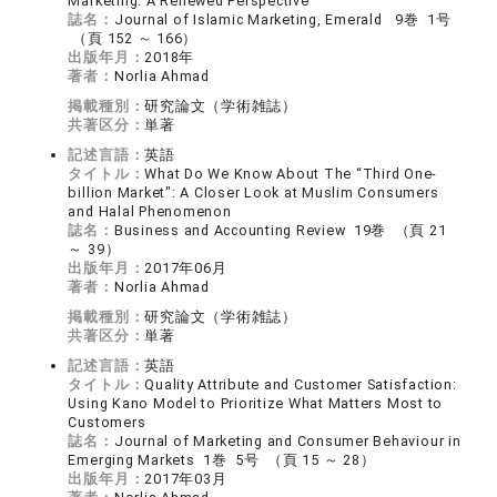
Marketing: A Renewed Perspective
誌名：
Journal of Islamic Marketing, Emerald 9巻 1号
（頁 152 ～ 166）
出版年月：
2018年
著者：
Norlia Ahmad
掲載種別：
研究論文（学術雑誌）
共著区分：
単著
記述言語：
英語
タイトル：
What Do We Know About The “Third One-
billion Market": A Closer Look at Muslim Consumers
and Halal Phenomenon
誌名：
Business and Accounting Review 19巻 （頁 21
～ 39）
出版年月：
2017年06月
著者：
Norlia Ahmad
掲載種別：
研究論文（学術雑誌）
共著区分：
単著
記述言語：
英語
タイトル：
Quality Attribute and Customer Satisfaction:
Using Kano Model to Prioritize What Matters Most to
Customers
誌名：
Journal of Marketing and Consumer Behaviour in
Emerging Markets 1巻 5号 （頁 15 ～ 28）
出版年月：
2017年03月