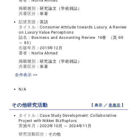
著者：
Norlia Ahmad
掲載種別：
研究論文（学術雑誌）
共著区分：
単著
記述言語：
英語
タイトル：
Consumer Attitude towards Luxury: A Review
on Luxury Value Perceptions
誌名：
Business and Accounting Review 16巻 （頁 69
～ 83）
出版年月：
2015年12月
著者：
Norlia Ahmad
掲載種別：
研究論文（学術雑誌）
共著区分：
単著
全件表示 >>
N/A
その他研究活動
【 表示 ／
非表示
】
タイトル：
Case Study Development: Collaborative
Project with Nikkei BizRuptors
実施年月：
2022年10月 ～ 2024年11月
研究活動区分：
その他