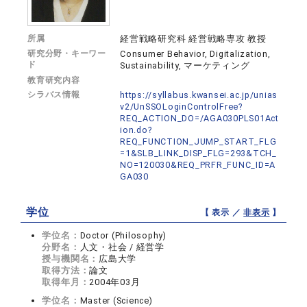
所属
経営戦略研究科 経営戦略専攻 教授
研究分野・キーワー
Consumer Behavior, Digitalization,
ド
Sustainability, マーケティング
教育研究内容
シラバス情報
https://syllabus.kwansei.ac.jp/unias
v2/UnSSOLoginControlFree?
REQ_ACTION_DO=/AGA030PLS01Act
ion.do?
REQ_FUNCTION_JUMP_START_FLG
=1&SLB_LINK_DISP_FLG=293&TCH_
NO=120030&REQ_PRFR_FUNC_ID=A
GA030
学位
【 表示 ／
非表示
】
学位名：
Doctor (Philosophy)
分野名：
人文・社会 / 経営学
授与機関名：
広島大学
取得方法：
論文
取得年月：
2004年03月
学位名：
Master (Science)