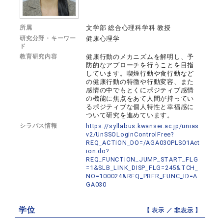
所属
文学部 総合心理科学科 教授
研究分野・キーワー
健康心理学
ド
教育研究内容
健康行動のメカニズムを解明し、予
防的なアプローチを行うことを目指
しています。喫煙行動や食行動など
の健康行動の特徴や行動変容、また
感情の中でもとくにポジティブ感情
の機能に焦点をあて人間が持ってい
るポジティブな個人特性と幸福感に
ついて研究を進めています。
シラバス情報
https://syllabus.kwansei.ac.jp/unias
v2/UnSSOLoginControlFree?
REQ_ACTION_DO=/AGA030PLS01Act
ion.do?
REQ_FUNCTION_JUMP_START_FLG
=1&SLB_LINK_DISP_FLG=245&TCH_
NO=100024&REQ_PRFR_FUNC_ID=A
GA030
学位
【 表示 ／
非表示
】