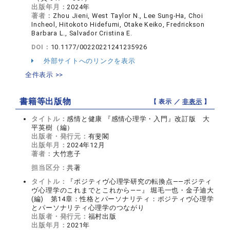
出版年月：
2024年
著者：
Zhou Jieni, West Taylor N., Lee Sung-Ha, Choi
Incheol, Hitokoto Hidefumi, Otake Keiko, Fredrickson
Barbara L., Salvador Cristina E.
DOI：
10.1177/00220221241235926
外部サイトへのリンクを表示
全件表示 >>
書籍等出版物
【 表示 ／
非表示
】
タイトル：
感情と健康 『感情心理学・入門』改訂版 大
平英樹（編）
出版者・発行元：
有斐閣
出版年月：
2024年12月
著者：
大竹恵子
担当区分：
共著
タイトル：
『ポジティヴ心理学研究の転換点――ポジティ
ヴ心理学のこれまでとこれから――』 堀毛一也・金子迪大
(編) 第14章：性格とパーソナリティ：ポジティヴ心理学
とパーソナリティ心理学のつながり
出版者・発行元：
福村出版
出版年月：
2021年