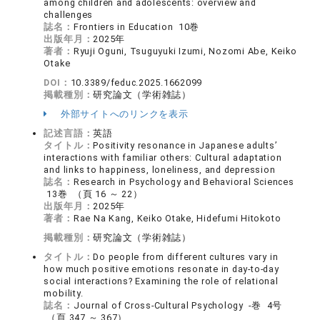
among children and adolescents: overview and
challenges
誌名：
Frontiers in Education 10巻
出版年月：
2025年
著者：
Ryuji Oguni, Tsuguyuki Izumi, Nozomi Abe, Keiko
Otake
DOI：
10.3389/feduc.2025.1662099
掲載種別：
研究論文（学術雑誌）
外部サイトへのリンクを表示
記述言語：
英語
タイトル：
Positivity resonance in Japanese adults’
interactions with familiar others: Cultural adaptation
and links to happiness, loneliness, and depression
誌名：
Research in Psychology and Behavioral Sciences
13巻 （頁 16 ～ 22）
出版年月：
2025年
著者：
Rae Na Kang, Keiko Otake, Hidefumi Hitokoto
掲載種別：
研究論文（学術雑誌）
タイトル：
Do people from different cultures vary in
how much positive emotions resonate in day-to-day
social interactions? Examining the role of relational
mobility.
誌名：
Journal of Cross-Cultural Psychology -巻 4号
（頁 347 ～ 367）