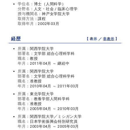
学位名：
博士（人間科学）
分野名：
人文・社会 / 臨床心理学
授与機関名：
神戸女学院大学
取得方法：
課程
取得年月：
2002年03月
経歴
【 表示 ／
非表示
】
所属：
関西学院大学
部署名：
文学部 総合心理科学科
職名：
教授
年月：
2011年04月 ～ 継続中
所属：
関西学院大学
部署名：
文学部 総合心理科学科
職名：
准教授
年月：
2010年04月 ～ 2011年03月
所属：
東北学院大学
部署名：
教養学部人間科学科
職名：
准教授
年月：
2005年04月 ～ 2010年03月
所属：
関西学院大学／ミシガン大学
職名：
日本学術振興会特別研究員
年月：
2003年04月 ～ 2005年03月