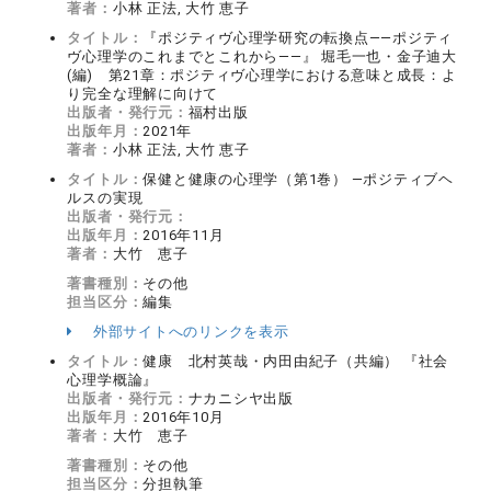
著者：
小林 正法, 大竹 恵子
タイトル：
『ポジティヴ心理学研究の転換点――ポジティ
ヴ心理学のこれまでとこれから――』 堀毛一也・金子迪大
(編) 第21章：ポジティヴ心理学における意味と成長：よ
り完全な理解に向けて
出版者・発行元：
福村出版
出版年月：
2021年
著者：
小林 正法, 大竹 恵子
タイトル：
保健と健康の心理学（第1巻） ―ポジティブヘ
ルスの実現
出版者・発行元：
出版年月：
2016年11月
著者：
大竹 恵子
著書種別：
その他
担当区分：
編集
外部サイトへのリンクを表示
タイトル：
健康 北村英哉・内田由紀子（共編） 『社会
心理学概論』
出版者・発行元：
ナカニシヤ出版
出版年月：
2016年10月
著者：
大竹 恵子
著書種別：
その他
担当区分：
分担執筆