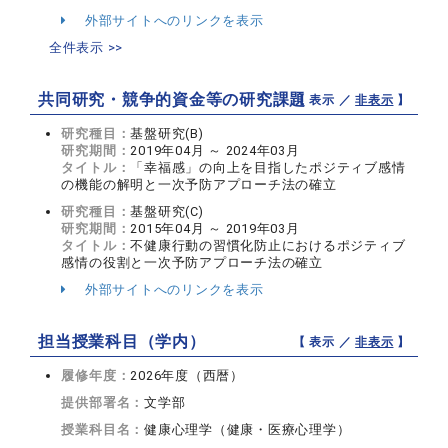
外部サイトへのリンクを表示
全件表示 >>
共同研究・競争的資金等の研究課題
【 表示 ／
非表示
】
研究種目：
基盤研究(B)
研究期間：
2019年04月 ～ 2024年03月
タイトル：
「幸福感」の向上を目指したポジティブ感情
の機能の解明と一次予防アプローチ法の確立
研究種目：
基盤研究(C)
研究期間：
2015年04月 ～ 2019年03月
タイトル：
不健康行動の習慣化防止におけるポジティブ
感情の役割と一次予防アプローチ法の確立
外部サイトへのリンクを表示
担当授業科目（学内）
【 表示 ／
非表示
】
履修年度：
2026年度（西暦）
提供部署名：
文学部
授業科目名：
健康心理学（健康・医療心理学）