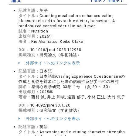
論文
【 表示 ／
非表示
】
記述言語：
英語
タイトル：
Counting meal colors enhances eating
pleasure related to favorable dietary behaviors: A
randomized controlled trial in adult men
誌名：
Nutrition
出版年月：
2026年
著者：
Rie Akamatsu, Keiko Otake
DOI：
10.1016/j.nut.2025.112988
掲載種別：
研究論文（学術雑誌）
外部サイトへのリンクを表示
記述言語：
日本語
タイトル：
日本語版Craving Experience Questionnaireの
作成と食物を対象にした際の信頼性及び妥当性の検討
誌名：
感情心理学研究 33巻 1号 （頁 20 ～ 30）
出版年月：
2025年
著者：
西村 誠, 井上 和哉, 遠藤 郁子, 小林 正法, 大竹 恵子
DOI：
10.4092/jsre.33.1_20
掲載種別：
研究論文（学術雑誌）
外部サイトへのリンクを表示
記述言語：
英語
タイトル：
Assessing and nurturing character strengths