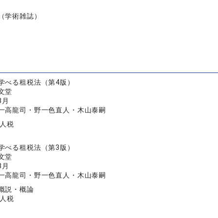
（学術雑誌）
学べる租税法（第4版）
文堂
3月
一高龍司・野一色直人・木山泰嗣
法人税
学べる租税法（第3版）
文堂
3月
一高龍司・野一色直人・木山泰嗣
概説・概論
法人税