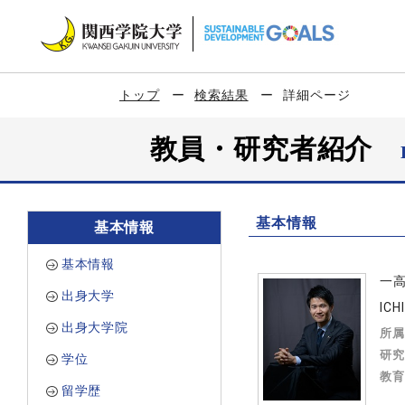
トップ
検索結果
詳細ページ
教員・研究者紹介
基本情報
基本情報
基本情報
一
出身大学
ICH
出身大学院
所属
研究
学位
教育
留学歴