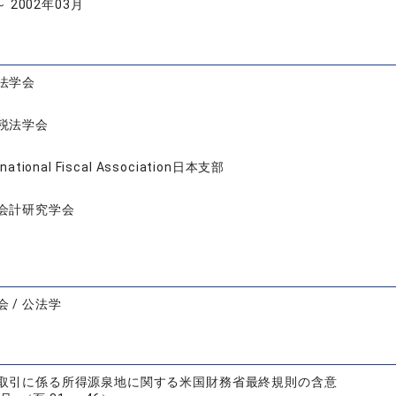
～ 2002年03月
法学会
税法学会
rnational Fiscal Association日本支部
会計研究学会
 / 公法学
取引に係る所得源泉地に関する米国財務省最終規則の含意