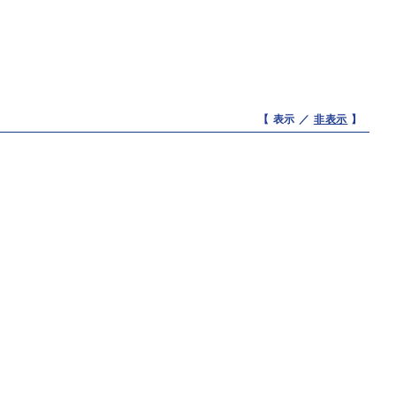
【 表示 ／
非表示
】