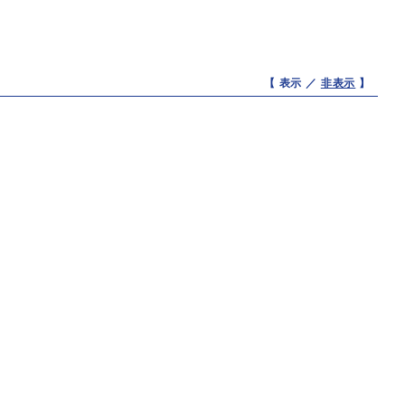
【 表示 ／
非表示
】