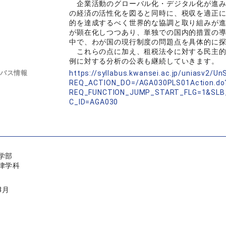
企業活動のグローバル化・デジタル化が進み
の経済の活性化を図ると同時に、税収を適正
的を達成するべく世界的な協調と取り組みが
が顕在化しつつあり、単独での国内的措置の
中で、わが国の現行制度の問題点を具体的に
これらの点に加え、租税法令に対する民主的
例に対する分析の公表も継続していきます。
バス情報
https://syllabus.kwansei.ac.jp/uniasv2/U
REQ_ACTION_DO=/AGA030PLS01Action.do
REQ_FUNCTION_JUMP_START_FLG=1&SLB
C_ID=AGA030
学部
律学科
3月