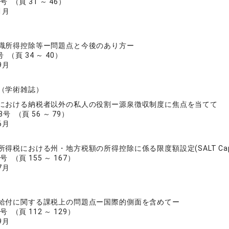
号 （頁 31 ～ 46）
1月
職所得控除等ー問題点と今後のあり方ー
 （頁 34 ～ 40）
9月
（学術雑誌）
における納税者以外の私人の役割ー源泉徴収制度に焦点を当てて
号 （頁 56 ～ 79）
6月
所得税における州・地方税額の所得控除に係る限度額設定(SALT Cap
号 （頁 155 ～ 167）
7月
給付に関する課税上の問題点ー国際的側面を含めてー
号 （頁 112 ～ 129）
9月