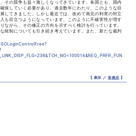
、その競争も益々激しくなってきています。各国とも、国内
に確保していく必要があり、過去数年にわたり、このような目
進展してきました。しかし最近では、改めて南北の利害の対立
導入も目立つようになっています。このように不確実性が増す
探りながら、その修正の方向を示すべく検討を行っています。
な統制についても引き続き考えています。また、新たな裁判
nSSOLoginControlFree?
?
_LINK_DISP_FLG=238&TCH_NO=100016&REQ_PRFR_FUN
【 表示 ／
非表示
】