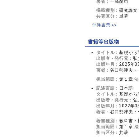
著者：
一高龍司
掲載種別：
研究論文
共著区分：
単著
全件表示 >>
書籍等出版物
タイトル：
基礎から
出版者・発行元：
弘
出版年月：
2025年0
著者：
谷口勢津夫・
担当範囲：
第１章 
記述言語：
日本語
タイトル：
基礎から
出版者・発行元：
弘
出版年月：
2022年0
著者：
谷口勢津夫・
著書種別：
教科書・
担当範囲：
第１章 
担当区分：
共著