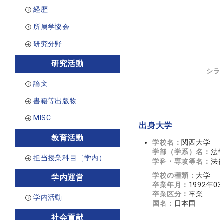
経歴
所属学協会
研究分野
研究活動
シラ
論文
書籍等出版物
MISC
出身大学
教育活動
学校名：
関西大学
学部（学系）名：
法
担当授業科目（学内）
学科・専攻等名：
法
学校の種類：
大学
学内運営
卒業年月：
1992年0
卒業区分：
卒業
学内活動
国名：
日本国
社会貢献