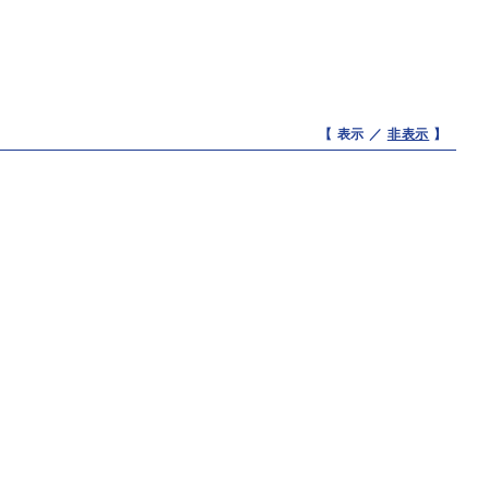
【 表示 ／
非表示
】