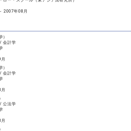
・ロー・スクール（東アジア法研究所）
～ 2007年08月
学）
/ 会計学
学
9月
学）
/ 会計学
学
3月
）
/ 公法学
学
3月
）