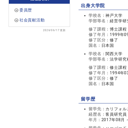
出身大学院
委員歴
学校名：
神戸大学
社会貢献活動
学部等名：
経営学研
修了課程：
博士課程
2026/06/17 更新
修了年月：
1999年0
修了区分：
修了
国名：
日本国
学校名：
関西大学
学部等名：
法学研究
修了課程：
修士課程
修了年月：
1994年0
修了区分：
修了
国名：
日本国
留学歴
留学先：
カリフォル
経歴名：
客員研究員
年月：
2017年08月 