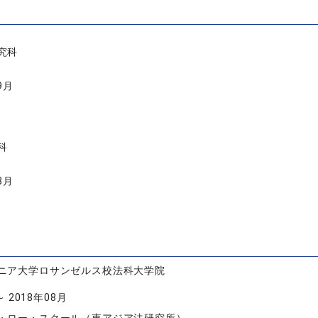
究科
9月
科
3月
ニア大学ロサンゼルス校法科大学院
～ 2018年08月