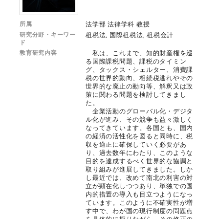
所属
法学部 法律学科 教授
研究分野・キーワー
租税法, 国際租税法, 租税会計
ド
教育研究内容
私は、これまで、知的財産権を巡
る国際課税問題、課税のタイミン
グ、タックス・シェルター、消費課
税の世界的動向、相続税逃れやその
世界的な廃止の動向等、解釈又は政
策に関わる問題を検討してきまし
た。
企業活動のグローバル化・デジタ
ル化が進み、その競争も益々激しく
なってきています。各国とも、国内
の経済の活性化を図ると同時に、税
収を適正に確保していく必要があ
り、過去数年にわたり、このような
目的を達成するべく世界的な協調と
取り組みが進展してきました。しか
し最近では、改めて南北の利害の対
立が顕在化しつつあり、単独での国
内的措置の導入も目立つようになっ
ています。このように不確実性が増
す中で、わが国の現行制度の問題点