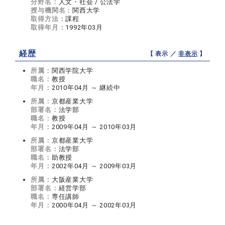
分野名：
人文・社会 / 公法学
授与機関名：
関西大学
取得方法：
課程
取得年月：
1992年03月
経歴
【 表示 ／
非表示
】
所属：
関西学院大学
職名：
教授
年月：
2010年04月 ～ 継続中
所属：
京都産業大学
部署名：
法学部
職名：
教授
年月：
2009年04月 ～ 2010年03月
所属：
京都産業大学
部署名：
法学部
職名：
助教授
年月：
2002年04月 ～ 2009年03月
所属：
大阪産業大学
部署名：
経営学部
職名：
専任講師
年月：
2000年04月 ～ 2002年03月