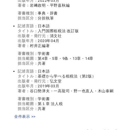
出版年月：
2022年03月
著者：
岩﨑政明・平野嘉秋編
著書種別：
事典・辞書
担当区分：
分担執筆
記述言語：
日本語
タイトル：
入門国際租税法 改訂版
出版者・発行元：
清文社
出版年月：
2020年04月
著者：
村井正編著
著書種別：
学術書
担当範囲：
第4章・5章・9条・13章・14章
担当区分：
共著
記述言語：
日本語
タイトル：
基礎から学べる租税法（第2版）
出版者・発行元：
弘文堂
出版年月：
2019年03月
著者：
谷口勢津夫・一高龍司・野一色直人・木山泰嗣
著書種別：
学術書
担当範囲：
第１章 法人税
担当区分：
共著
全件表示 >>