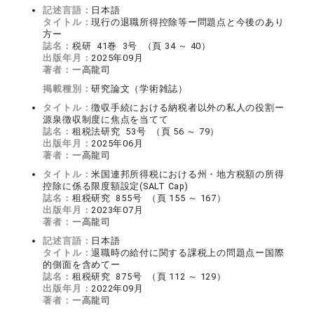
記述言語：
日本語
タイトル：
現行の退職所得控除等ー問題点と今後のあり
方ー
誌名：
税研 41巻 3号 （頁 34 ～ 40）
出版年月：
2025年09月
著者：
一高龍司
掲載種別：
研究論文（学術雑誌）
タイトル：
徴収手続における納税者以外の私人の役割ー
源泉徴収制度に焦点を当てて
誌名：
租税法研究 53号 （頁 56 ～ 79）
出版年月：
2025年06月
著者：
一高龍司
タイトル：
米国連邦所得税における州・地方税額の所得
控除に係る限度額設定(SALT Cap)
誌名：
租税研究 855号 （頁 155 ～ 167）
出版年月：
2023年07月
著者：
一高龍司
記述言語：
日本語
タイトル：
退職時の給付に関する課税上の問題点ー国際
的側面を含めてー
誌名：
租税研究 875号 （頁 112 ～ 129）
出版年月：
2022年09月
著者：
一高龍司