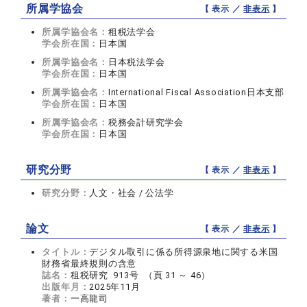
所属学協会
【 表示 ／
非表示
】
所属学協会名：
租税法学会
学会所在国：
日本国
所属学協会名：
日本税法学会
学会所在国：
日本国
所属学協会名：
International Fiscal Association日本支部
学会所在国：
日本国
所属学協会名：
税務会計研究学会
学会所在国：
日本国
研究分野
【 表示 ／
非表示
】
研究分野：
人文・社会 / 公法学
論文
【 表示 ／
非表示
】
タイトル：
デジタル取引に係る所得源泉地に関する米国
財務省最終規則の含意
誌名：
租税研究 913号 （頁 31 ～ 46）
出版年月：
2025年11月
著者：
一高龍司