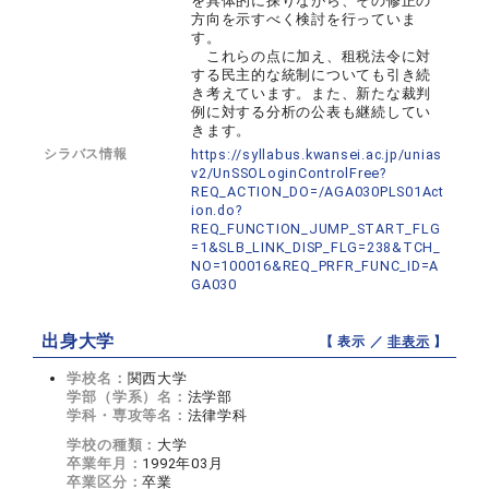
を具体的に探りながら、その修正の
方向を示すべく検討を行っていま
す。
これらの点に加え、租税法令に対
する民主的な統制についても引き続
き考えています。また、新たな裁判
例に対する分析の公表も継続してい
きます。
シラバス情報
https://syllabus.kwansei.ac.jp/unias
v2/UnSSOLoginControlFree?
REQ_ACTION_DO=/AGA030PLS01Act
ion.do?
REQ_FUNCTION_JUMP_START_FLG
=1&SLB_LINK_DISP_FLG=238&TCH_
NO=100016&REQ_PRFR_FUNC_ID=A
GA030
出身大学
【 表示 ／
非表示
】
学校名：
関西大学
学部（学系）名：
法学部
学科・専攻等名：
法律学科
学校の種類：
大学
卒業年月：
1992年03月
卒業区分：
卒業