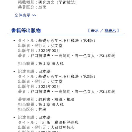
掲載種別：
研究論文（学術雑誌）
共著区分：
単著
全件表示 >>
書籍等出版物
【 表示 ／
非表示
】
タイトル：
基礎から学べる租税法（第4版）
出版者・発行元：
弘文堂
出版年月：
2025年03月
著者：
谷口勢津夫・一高龍司・野一色直人・木山泰嗣
担当範囲：
第１章 法人税
記述言語：
日本語
タイトル：
基礎から学べる租税法（第3版）
出版者・発行元：
弘文堂
出版年月：
2022年03月
著者：
谷口勢津夫・一高龍司・野一色直人・木山泰嗣
著書種別：
教科書・概説・概論
担当範囲：
第１章 法人税
担当区分：
共著
記述言語：
日本語
タイトル：
十訂版 税法用語辞典
出版者・発行元：
大蔵財務協会