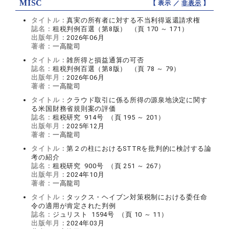
MISC
【 表示 ／
非表示
】
タイトル：
真実の所有者に対する不当利得返還請求権
誌名：
租税判例百選（第8版） （頁 170 ～ 171）
出版年月：
2026年06月
著者：
一高龍司
タイトル：
雑所得と損益通算の可否
誌名：
租税判例百選（第8版） （頁 78 ～ 79）
出版年月：
2026年06月
著者：
一高龍司
タイトル：
クラウド取引に係る所得の源泉地決定に関す
る米国財務省規則案の評価
誌名：
租税研究 914号 （頁 195 ～ 201）
出版年月：
2025年12月
著者：
一高龍司
タイトル：
第２の柱におけるSTTRを批判的に検討する論
考の紹介
誌名：
租税研究 900号 （頁 251 ～ 267）
出版年月：
2024年10月
著者：
一高龍司
タイトル：
タックス・ヘイブン対策税制における委任命
令の適用が肯定された判例
誌名：
ジュリスト 1594号 （頁 10 ～ 11）
出版年月：
2024年03月