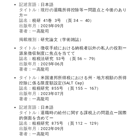
記述言語：
日本語
タイトル：
現行の退職所得控除等ー問題点と今後のあり
方ー
誌名：
税研 41巻 3号 （頁 34 ～ 40）
出版年月：
2025年09月
著者：
一高龍司
掲載種別：
研究論文（学術雑誌）
タイトル：
徴収手続における納税者以外の私人の役割ー
源泉徴収制度に焦点を当てて
誌名：
租税法研究 53号 （頁 56 ～ 79）
出版年月：
2025年06月
著者：
一高龍司
タイトル：
米国連邦所得税における州・地方税額の所得
控除に係る限度額設定(SALT Cap)
誌名：
租税研究 855号 （頁 155 ～ 167）
出版年月：
2023年07月
著者：
一高龍司
記述言語：
日本語
タイトル：
退職時の給付に関する課税上の問題点ー国際
的側面を含めてー
誌名：
租税研究 875号 （頁 112 ～ 129）
出版年月：
2022年09月
著者：
一高龍司