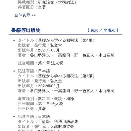
掲載種別：
研究論文（学術雑誌）
共著区分：
単著
全件表示 >>
書籍等出版物
【 表示 ／
非表示
】
タイトル：
基礎から学べる租税法（第4版）
出版者・発行元：
弘文堂
出版年月：
2025年03月
著者：
谷口勢津夫・一高龍司・野一色直人・木山泰嗣
担当範囲：
第１章 法人税
記述言語：
日本語
タイトル：
基礎から学べる租税法（第3版）
出版者・発行元：
弘文堂
出版年月：
2022年03月
著者：
谷口勢津夫・一高龍司・野一色直人・木山泰嗣
著書種別：
教科書・概説・概論
担当範囲：
第１章 法人税
担当区分：
共著
記述言語：
日本語
タイトル：
十訂版 税法用語辞典
出版者・発行元：
大蔵財務協会