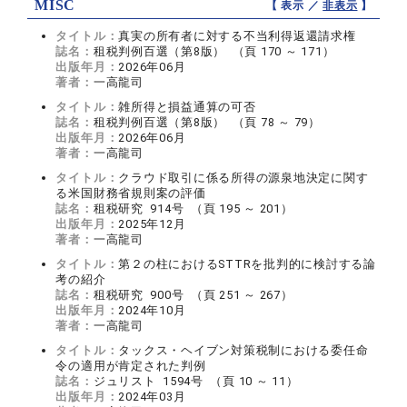
MISC
【 表示 ／
非表示
】
タイトル：
真実の所有者に対する不当利得返還請求権
誌名：
租税判例百選（第8版） （頁 170 ～ 171）
出版年月：
2026年06月
著者：
一高龍司
タイトル：
雑所得と損益通算の可否
誌名：
租税判例百選（第8版） （頁 78 ～ 79）
出版年月：
2026年06月
著者：
一高龍司
タイトル：
クラウド取引に係る所得の源泉地決定に関す
る米国財務省規則案の評価
誌名：
租税研究 914号 （頁 195 ～ 201）
出版年月：
2025年12月
著者：
一高龍司
タイトル：
第２の柱におけるSTTRを批判的に検討する論
考の紹介
誌名：
租税研究 900号 （頁 251 ～ 267）
出版年月：
2024年10月
著者：
一高龍司
タイトル：
タックス・ヘイブン対策税制における委任命
令の適用が肯定された判例
誌名：
ジュリスト 1594号 （頁 10 ～ 11）
出版年月：
2024年03月