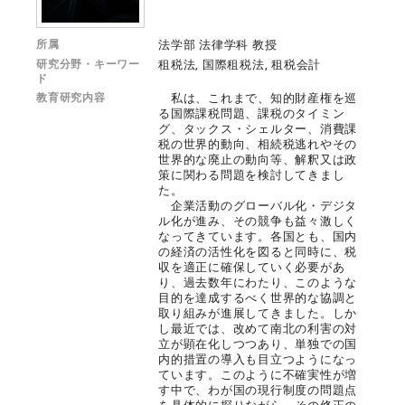
所属
法学部 法律学科 教授
研究分野・キーワー
租税法, 国際租税法, 租税会計
ド
教育研究内容
私は、これまで、知的財産権を巡
る国際課税問題、課税のタイミン
グ、タックス・シェルター、消費課
税の世界的動向、相続税逃れやその
世界的な廃止の動向等、解釈又は政
策に関わる問題を検討してきまし
た。
企業活動のグローバル化・デジタ
ル化が進み、その競争も益々激しく
なってきています。各国とも、国内
の経済の活性化を図ると同時に、税
収を適正に確保していく必要があ
り、過去数年にわたり、このような
目的を達成するべく世界的な協調と
取り組みが進展してきました。しか
し最近では、改めて南北の利害の対
立が顕在化しつつあり、単独での国
内的措置の導入も目立つようになっ
ています。このように不確実性が増
す中で、わが国の現行制度の問題点