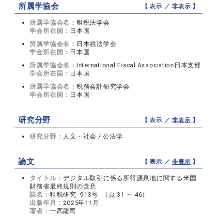
所属学協会
【 表示 ／
非表示
】
所属学協会名：
租税法学会
学会所在国：
日本国
所属学協会名：
日本税法学会
学会所在国：
日本国
所属学協会名：
International Fiscal Association日本支部
学会所在国：
日本国
所属学協会名：
税務会計研究学会
学会所在国：
日本国
研究分野
【 表示 ／
非表示
】
研究分野：
人文・社会 / 公法学
論文
【 表示 ／
非表示
】
タイトル：
デジタル取引に係る所得源泉地に関する米国
財務省最終規則の含意
誌名：
租税研究 913号 （頁 31 ～ 46）
出版年月：
2025年11月
著者：
一高龍司