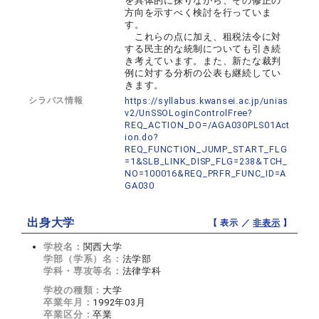
を具体的に探りながら、その修正の
方向を示すべく検討を行っていま
す。
これらの点に加え、租税法令に対
する民主的な統制についても引き続
き考えています。また、新たな裁判
例に対する分析の公表も継続してい
きます。
シラバス情報
https://syllabus.kwansei.ac.jp/unias
v2/UnSSOLoginControlFree?
REQ_ACTION_DO=/AGA030PLS01Act
ion.do?
REQ_FUNCTION_JUMP_START_FLG
=1&SLB_LINK_DISP_FLG=238&TCH_
NO=100016&REQ_PRFR_FUNC_ID=A
GA030
出身大学
【 表示 ／
非表示
】
学校名：
関西大学
学部（学系）名：
法学部
学科・専攻等名：
法律学科
学校の種類：
大学
卒業年月：
1992年03月
卒業区分：
卒業