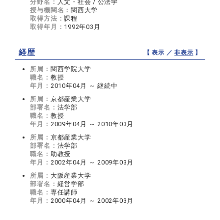
分野名：
人文・社会 / 公法学
授与機関名：
関西大学
取得方法：
課程
取得年月：
1992年03月
経歴
【 表示 ／
非表示
】
所属：
関西学院大学
職名：
教授
年月：
2010年04月 ～ 継続中
所属：
京都産業大学
部署名：
法学部
職名：
教授
年月：
2009年04月 ～ 2010年03月
所属：
京都産業大学
部署名：
法学部
職名：
助教授
年月：
2002年04月 ～ 2009年03月
所属：
大阪産業大学
部署名：
経営学部
職名：
専任講師
年月：
2000年04月 ～ 2002年03月