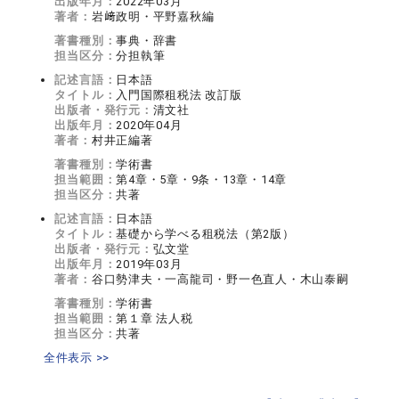
出版年月：
2022年03月
著者：
岩﨑政明・平野嘉秋編
著書種別：
事典・辞書
担当区分：
分担執筆
記述言語：
日本語
タイトル：
入門国際租税法 改訂版
出版者・発行元：
清文社
出版年月：
2020年04月
著者：
村井正編著
著書種別：
学術書
担当範囲：
第4章・5章・9条・13章・14章
担当区分：
共著
記述言語：
日本語
タイトル：
基礎から学べる租税法（第2版）
出版者・発行元：
弘文堂
出版年月：
2019年03月
著者：
谷口勢津夫・一高龍司・野一色直人・木山泰嗣
著書種別：
学術書
担当範囲：
第１章 法人税
担当区分：
共著
全件表示 >>