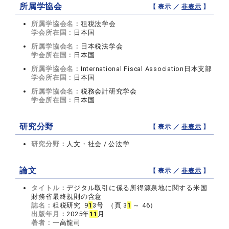
所属学協会
【 表示 ／
非表示
】
所属学協会名：
租税法学会
学会所在国：
日本国
所属学協会名：
日本税法学会
学会所在国：
日本国
所属学協会名：
International Fiscal Association日本支部
学会所在国：
日本国
所属学協会名：
税務会計研究学会
学会所在国：
日本国
研究分野
【 表示 ／
非表示
】
研究分野：
人文・社会 / 公法学
論文
【 表示 ／
非表示
】
タイトル：
デジタル取引に係る所得源泉地に関する米国
財務省最終規則の含意
誌名：
租税研究 9
1
3号 （頁 3
1
～ 46）
出版年月：
2025年
1
1
月
著者：
一高龍司