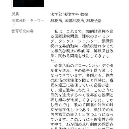
所属
法学部 法律学科 教授
研究分野・キーワー
租税法, 国際租税法, 租税会計
ド
教育研究内容
私は、これまで、知的財産権を巡
る国際課税問題、課税のタイミン
グ、タックス・シェルター、消費課
税の世界的動向、相続税逃れやその
世界的な廃止の動向等、解釈又は政
策に関わる問題を検討してきまし
た。
企業活動のグローバル化・デジタ
ル化が進み、その競争も益々激しく
なってきています。各国とも、国内
の経済の活性化を図ると同時に、税
収を適正に確保していく必要があ
り、過去数年にわたり、このような
目的を達成するべく世界的な協調と
取り組みが進展してきました。しか
し最近では、改めて南北の利害の対
立が顕在化しつつあり、単独での国
内的措置の導入も目立つようになっ
ています。このように不確実性が増
す中で、わが国の現行制度の問題点