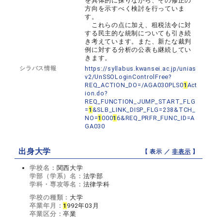
を具体的に探りながら、その修正の
方向を示すべく検討を行っていま
す。
これらの点に加え、租税法令に対
する民主的な統制についても引き続
き考えています。また、新たな裁判
例に対する分析の公表も継続してい
きます。
シラバス情報
https://syllabus.kwansei.ac.jp/unias
v2/UnSSOLoginControlFree?
REQ_ACTION_DO=/AGA030PLS0
1
Act
ion.do?
REQ_FUNCTION_JUMP_START_FLG
=
1
&SLB_LINK_DISP_FLG=238&TCH_
NO=
1
000
1
6&REQ_PRFR_FUNC_ID=A
GA030
出身大学
【 表示 ／
非表示
】
学校名：
関西大学
学部（学系）名：
法学部
学科・専攻等名：
法律学科
学校の種類：
大学
卒業年月：
1
992年03月
卒業区分：
卒業