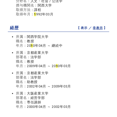
分野名：
人文・社会 / 公法学
授与機関名：
関西大学
取得方法：
課程
取得年月：
1
992年03月
経歴
【 表示 ／
非表示
】
所属：
関西学院大学
職名：
教授
年月：
20
1
0年04月 ～ 継続中
所属：
京都産業大学
部署名：
法学部
職名：
教授
年月：
2009年04月 ～ 20
1
0年03月
所属：
京都産業大学
部署名：
法学部
職名：
助教授
年月：
2002年04月 ～ 2009年03月
所属：
大阪産業大学
部署名：
経営学部
職名：
専任講師
年月：
2000年04月 ～ 2002年03月