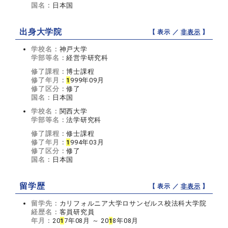
国名：
日本国
出身大学院
【 表示 ／
非表示
】
学校名：
神戸大学
学部等名：
経営学研究科
修了課程：
博士課程
修了年月：
1
999年09月
修了区分：
修了
国名：
日本国
学校名：
関西大学
学部等名：
法学研究科
修了課程：
修士課程
修了年月：
1
994年03月
修了区分：
修了
国名：
日本国
留学歴
【 表示 ／
非表示
】
留学先：
カリフォルニア大学ロサンゼルス校法科大学院
経歴名：
客員研究員
年月：
20
1
7年08月 ～ 20
1
8年08月