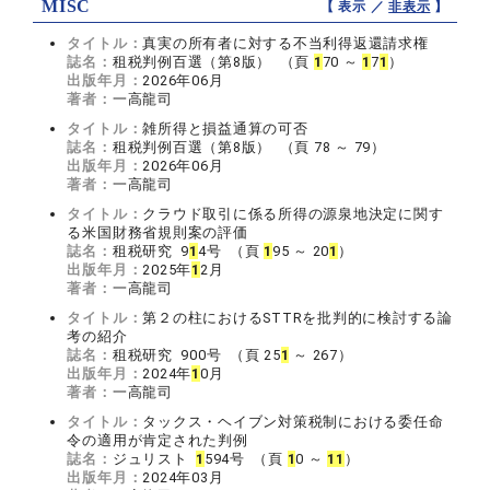
MISC
【 表示 ／
非表示
】
タイトル：
真実の所有者に対する不当利得返還請求権
誌名：
租税判例百選（第8版） （頁
1
70 ～
1
7
1
）
出版年月：
2026年06月
著者：
一高龍司
タイトル：
雑所得と損益通算の可否
誌名：
租税判例百選（第8版） （頁 78 ～ 79）
出版年月：
2026年06月
著者：
一高龍司
タイトル：
クラウド取引に係る所得の源泉地決定に関す
る米国財務省規則案の評価
誌名：
租税研究 9
1
4号 （頁
1
95 ～ 20
1
）
出版年月：
2025年
1
2月
著者：
一高龍司
タイトル：
第２の柱におけるSTTRを批判的に検討する論
考の紹介
誌名：
租税研究 900号 （頁 25
1
～ 267）
出版年月：
2024年
1
0月
著者：
一高龍司
タイトル：
タックス・ヘイブン対策税制における委任命
令の適用が肯定された判例
誌名：
ジュリスト
1
594号 （頁
1
0 ～
1
1
）
出版年月：
2024年03月