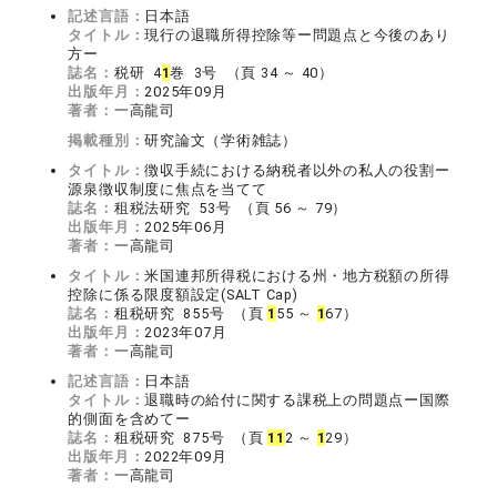
記述言語：
日本語
タイトル：
現行の退職所得控除等ー問題点と今後のあり
方ー
誌名：
税研 4
1
巻 3号 （頁 34 ～ 40）
出版年月：
2025年09月
著者：
一高龍司
掲載種別：
研究論文（学術雑誌）
タイトル：
徴収手続における納税者以外の私人の役割ー
源泉徴収制度に焦点を当てて
誌名：
租税法研究 53号 （頁 56 ～ 79）
出版年月：
2025年06月
著者：
一高龍司
タイトル：
米国連邦所得税における州・地方税額の所得
控除に係る限度額設定(SALT Cap)
誌名：
租税研究 855号 （頁
1
55 ～
1
67）
出版年月：
2023年07月
著者：
一高龍司
記述言語：
日本語
タイトル：
退職時の給付に関する課税上の問題点ー国際
的側面を含めてー
誌名：
租税研究 875号 （頁
1
1
2 ～
1
29）
出版年月：
2022年09月
著者：
一高龍司