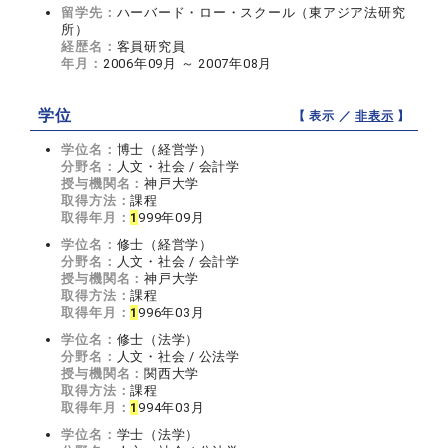
留学先：
ハーバード・ロー・スクール（東アジア法研究
所）
経歴名：
客員研究員
年月：
2006年09月 ～ 2007年08月
学位
【 表示 ／
非表示
】
学位名：
博士（経営学）
分野名：
人文・社会 / 会計学
授与機関名：
神戸大学
取得方法：
課程
取得年月：
1
999年09月
学位名：
修士（経営学）
分野名：
人文・社会 / 会計学
授与機関名：
神戸大学
取得方法：
課程
取得年月：
1
996年03月
学位名：
修士（法学）
分野名：
人文・社会 / 公法学
授与機関名：
関西大学
取得方法：
課程
取得年月：
1
994年03月
学位名：
学士（法学）