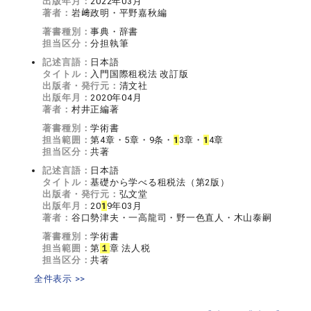
出版年月：
2022年03月
著者：
岩﨑政明・平野嘉秋編
著書種別：
事典・辞書
担当区分：
分担執筆
記述言語：
日本語
タイトル：
入門国際租税法 改訂版
出版者・発行元：
清文社
出版年月：
2020年04月
著者：
村井正編著
著書種別：
学術書
担当範囲：
第4章・5章・9条・
1
3章・
1
4章
担当区分：
共著
記述言語：
日本語
タイトル：
基礎から学べる租税法（第2版）
出版者・発行元：
弘文堂
出版年月：
20
1
9年03月
著者：
谷口勢津夫・一高龍司・野一色直人・木山泰嗣
著書種別：
学術書
担当範囲：
第
１
章 法人税
担当区分：
共著
全件表示 >>