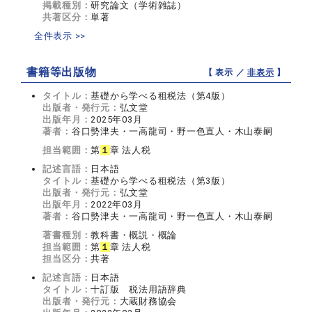
掲載種別：
研究論文（学術雑誌）
共著区分：
単著
全件表示 >>
書籍等出版物
【 表示 ／
非表示
】
タイトル：
基礎から学べる租税法（第4版）
出版者・発行元：
弘文堂
出版年月：
2025年03月
著者：
谷口勢津夫・一高龍司・野一色直人・木山泰嗣
担当範囲：
第
１
章 法人税
記述言語：
日本語
タイトル：
基礎から学べる租税法（第3版）
出版者・発行元：
弘文堂
出版年月：
2022年03月
著者：
谷口勢津夫・一高龍司・野一色直人・木山泰嗣
著書種別：
教科書・概説・概論
担当範囲：
第
１
章 法人税
担当区分：
共著
記述言語：
日本語
タイトル：
十訂版 税法用語辞典
出版者・発行元：
大蔵財務協会