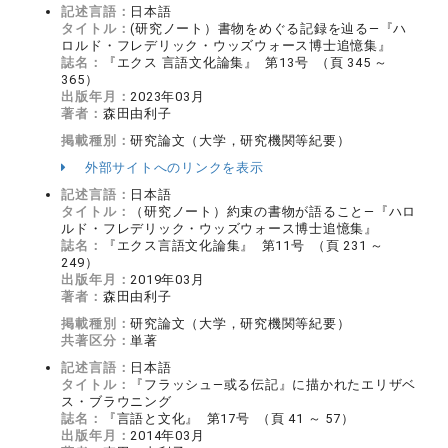
記述言語：
日本語
タイトル：
(研究ノート）書物をめぐる記録を辿る―『ハ
ロルド・フレデリック・ウッズウォース博士追憶集』
誌名：
『エクス 言語文化論集』 第13号 （頁 345 ～
365）
出版年月：
2023年03月
著者：
森田由利子
掲載種別：
研究論文（大学，研究機関等紀要）
外部サイトへのリンクを表示
記述言語：
日本語
タイトル：
（研究ノート）約束の書物が語ること―『ハロ
ルド・フレデリック・ウッズウォース博士追憶集』
誌名：
『エクス言語文化論集』 第11号 （頁 231 ～
249）
出版年月：
2019年03月
著者：
森田由利子
掲載種別：
研究論文（大学，研究機関等紀要）
共著区分：
単著
記述言語：
日本語
タイトル：
『フラッシュ―或る伝記』に描かれたエリザベ
ス・ブラウニング
誌名：
『言語と文化』 第17号 （頁 41 ～ 57）
出版年月：
2014年03月