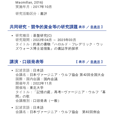
Macmillan, 2016)
実施年月：
2017年10月
研究活動区分：
書評
共同研究・競争的資金等の研究課題
【 表示 ／
非表示
】
研究種目：
基盤研究(C)
研究期間：
2022年04月 ～ 2025年03月
タイトル：
約束の書物『ハロルド・フレデリック・ウッ
ズウォース博士追憶集』の書誌学的探求
講演・口頭発表等
【 表示 ／
非表示
】
記述言語：
日本語
会議名：
日本ヴァージニア・ウルフ協会 第42回全国大会
国際・国内会議：
国内会議
開催年月：
2022年11月
開催地：
東北大学
タイトル：
「記憶の庭」再考―ヴァージニア・ウルフ『幕
間』の歌
会議種別：
口頭発表（一般）
記述言語：
日本語
会議名：
日本ヴァージニア・ウルフ協会 第82回例会