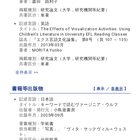
著者：
森田 由利子
掲載種別：
研究論文（大学，研究機関等紀要）
共著区分：
単著
記述言語：
英語
タイトル：
The Effects of Visualization Activities: Using
Children's Literature in University EFL Reading Classes
誌名：
『エクス言語文化論集』 第8号 （頁 107 ～ 135）
出版年月：
2013年03月
著者：
MORITA Yuriko
掲載種別：
研究論文（大学，研究機関等紀要）
共著区分：
単著
全件表示 >>
書籍等出版物
【 表示 ／
非表示
】
記述言語：
日本語
タイトル：
キーワードで読むヴァージニア・ウルフ
出版者・発行元：
小鳥遊書房
出版年月：
2025年09月
著書種別：
学術書
担当範囲：
「写真」、「ヴィタ・サックヴィル＝ウェス
ト」
担当区分：
分担執筆