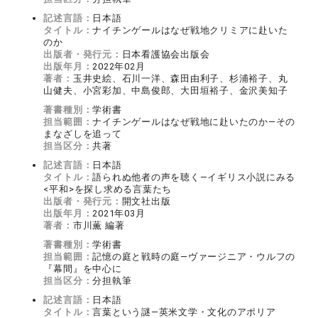
記述言語：
日本語
タイトル：
ナイチンゲールはなぜ戦地クリミアに赴いた
のか
出版者・発行元：
日本看護協会出版会
出版年月：
2022年02月
著者：
玉井史絵、石川一洋、森田由利子、杉浦裕子、丸
山健夫、小宮彩加、中島俊郎、大田垣裕子、金沢美知子
著書種別：
学術書
担当範囲：
ナイチンゲールはなぜ戦地に赴いたのか―その
まなざしを追って
担当区分：
共著
記述言語：
日本語
タイトル：
語られぬ他者の声を聴く―イギリス小説にみる
<平和>を探し求める言葉たち
出版者・発行元：
開文社出版
出版年月：
2021年03月
著者：
市川薫 編著
著書種別：
学術書
担当範囲：
記憶の庭と戦時の庭―ヴァージニア・ウルフの
『幕間』を中心に
担当区分：
分担執筆
記述言語：
日本語
タイトル：
言葉という謎―英米文学・文化のアポリア