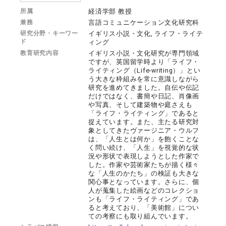
所属
経済学部 教授
兼務
言語コミュニケーション文化研究科
研究分野・キーワー
イギリス小説・文化, ライフ・ライテ
ド
ィング
教育研究内容
イギリス小説・文化研究が専門領域
ですが、英国留学時より「ライフ・
ライティング（Life-writing）」とい
う大きな枠組みを常に意識しながら
研究を進めてきました。自伝や伝記
だけではなく、書簡や日記、肖像画
や写真、そして建築物や庭さえも
「ライフ・ライティング」であると
捉えています。また、主たる研究対
象としてきたヴァージニア・ウルフ
は、「人生とは何か」を飽くことな
く問い続け、「人生」を視覚的な状
況や形状で表現しようとした作家で
した。作家や芸術家たちが描く様々
な「人生のかたち」の検証も大きな
関心事となっています。さらに、個
人が蒐集した絵画などのコレクショ
ンも「ライフ・ライティング」であ
ると考えており、「美術館」につい
ての考察にも取り組んでいます。