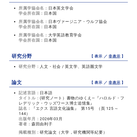
所属学協会名：
日本英文学会
学会所在国：
日本国
所属学協会名：
日本ヴァージニア・ウルフ協会
学会所在国：
日本国
所属学協会名：
大学英語教育学会
学会所在国：
日本国
研究分野
【 表示 ／
非表示
】
研究分野：
人文・社会 / 英文学、英語圏文学
論文
【 表示 ／
非表示
】
記述言語：
日本語
タイトル：
(研究ノート）書物のゆくえ―『ハロルド・フ
レデリック・ウッズワース博士追憶集』
誌名：
『エクス 言語文化論集』 第15号 （頁 125 ～
144）
出版年月：
2026年03月
著者：
森田由利子
掲載種別：
研究論文（大学，研究機関等紀要）