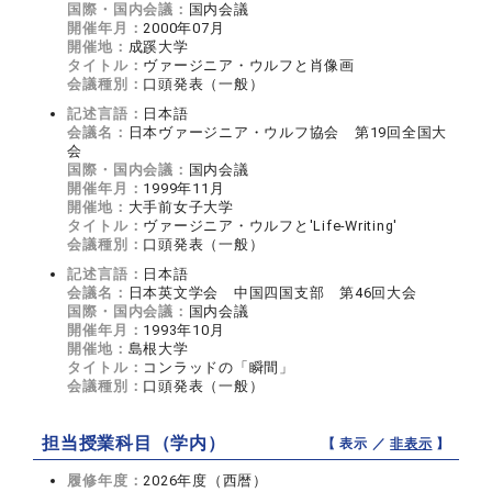
国際・国内会議：
国内会議
開催年月：
2000年07月
開催地：
成蹊大学
タイトル：
ヴァージニア・ウルフと肖像画
会議種別：
口頭発表（一般）
記述言語：
日本語
会議名：
日本ヴァージニア・ウルフ協会 第19回全国大
会
国際・国内会議：
国内会議
開催年月：
1999年11月
開催地：
大手前女子大学
タイトル：
ヴァージニア・ウルフと'Life-Writing'
会議種別：
口頭発表（一般）
記述言語：
日本語
会議名：
日本英文学会 中国四国支部 第46回大会
国際・国内会議：
国内会議
開催年月：
1993年10月
開催地：
島根大学
タイトル：
コンラッドの「瞬間」
会議種別：
口頭発表（一般）
担当授業科目（学内）
【 表示 ／
非表示
】
履修年度：
2026年度（西暦）