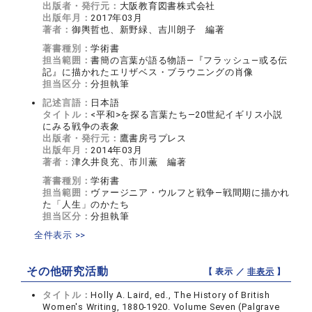
出版者・発行元：
大阪教育図書株式会社
出版年月：
2017年03月
著者：
御輿哲也、新野緑、吉川朗子 編著
著書種別：
学術書
担当範囲：
書簡の言葉が語る物語―『フラッシュ―或る伝
記』に描かれたエリザベス・ブラウニングの肖像
担当区分：
分担執筆
記述言語：
日本語
タイトル：
<平和>を探る言葉たち―20世紀イギリス小説
にみる戦争の表象
出版者・発行元：
鷹書房弓プレス
出版年月：
2014年03月
著者：
津久井良充、市川薫 編著
著書種別：
学術書
担当範囲：
ヴァージニア・ウルフと戦争―戦間期に描かれ
た「人生」のかたち
担当区分：
分担執筆
全件表示 >>
その他研究活動
【 表示 ／
非表示
】
タイトル：
Holly A. Laird, ed., The History of British
Women's Writing, 1880-1920. Volume Seven (Palgrave