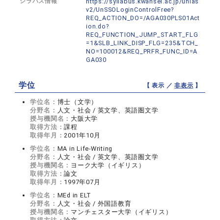
シラバス情報
https://syllabus.kwansei.ac.jp/unias
v2/UnSSOLoginControlFree?
REQ_ACTION_DO=/AGA030PLS01Act
ion.do?
REQ_FUNCTION_JUMP_START_FLG
=1&SLB_LINK_DISP_FLG=235&TCH_
NO=100012&REQ_PRFR_FUNC_ID=A
GA030
学位
【 表示 ／
非表示
】
学位名：
博士（文学）
分野名：
人文・社会 / 英文学、英語圏文学
授与機関名：
大阪大学
取得方法：
課程
取得年月：
2001年10月
学位名：
MA in Life-Writing
分野名：
人文・社会 / 英文学、英語圏文学
授与機関名：
ヨーク大学（イギリス）
取得方法：
論文
取得年月：
1997年07月
学位名：
MEd in ELT
分野名：
人文・社会 / 外国語教育
授与機関名：
マンチェスター大学（イギリス）