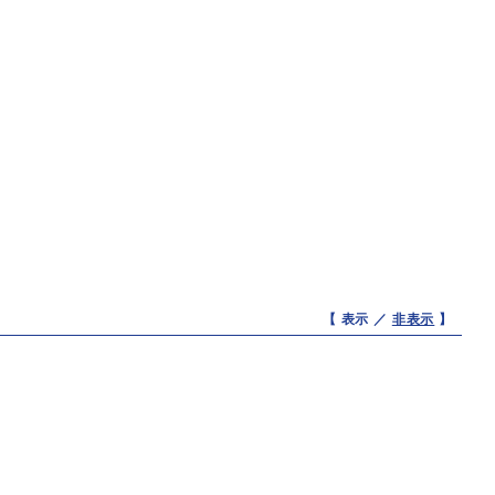
【 表示 ／
非表示
】