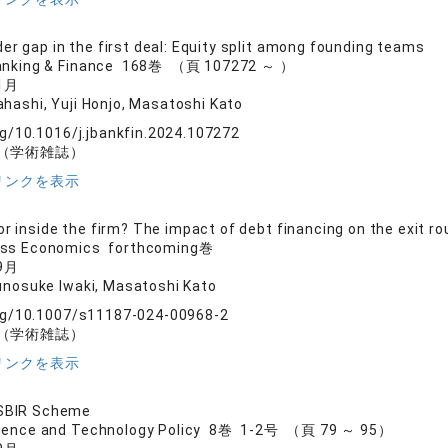
er gap in the first deal: Equity split among founding teams
Banking & Finance 168巻 （頁 107272 ～ ）
1月
ahashi, Yuji Honjo, Masatoshi Kato
rg/10.1016/j.jbankfin.2024.107272
（学術雑誌）
リンクを表示
or inside the firm? The impact of debt financing on the exit ro
ess Economics forthcoming巻
9月
Yunosuke Iwaki, Masatoshi Kato
org/10.1007/s11187-024-00968-2
（学術雑誌）
リンクを表示
 SBIR Scheme
cience and Technology Policy 8巻 1-2号 （頁 79 ～ 95）