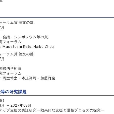
他
ォーラム賞 論文の部
7月
・会議・シンポジウム等の賞
究フォーラム
：
Masatoshi Kato, Haibo Zhou
ォーラム賞 論文の部
7月
国際的学術賞
究フォーラム
：
岡室博之・本庄裕司・加藤雅俊
金等の研究課題
B)
4月 ～ 2027年03月
アップ支援の実証研究ー効果的な支援と選抜プロセスの探究ー