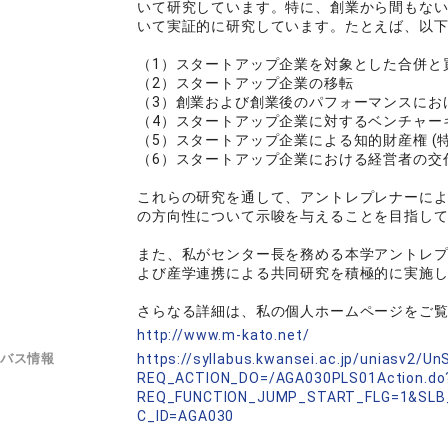
いて研究しています。特に、創業から間もない「スタ
いて実証的に研究しています。たとえば、以
（1）スタートアップ企業を対象とした合併と
（2）スタートアップ企業の移転
（3）創業および創業後のパフォーマンスにお
（4）スタートアップ企業に対するベンチャー
（5）スタートアップ企業による知的財産権 (特
（6）スタートアップ企業における経営者の交
これらの研究を通して、アントレプレナーに
の方向性について示唆を与えることを目指し
また、私がセンター長を務める本学アントレ
よび産学連携による共同研究を積極的に実施
さらなる詳細は、私の個人ホームページをご
L
http://www.m-kato.net/
バス情報
https://syllabus.kwansei.ac.jp/uniasv2/U
REQ_ACTION_DO=/AGA030PLS01Action.do
REQ_FUNCTION_JUMP_START_FLG=1&SLB
C_ID=AGA030