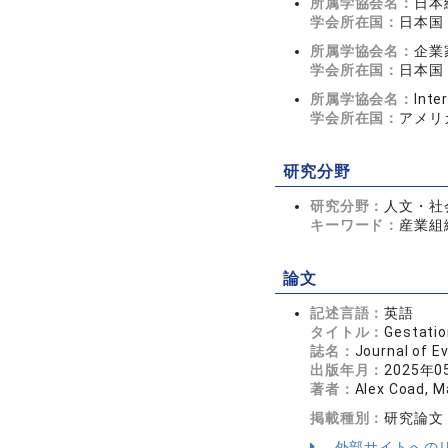
所属学協会名：
日本
学会所在国：
日本国
所属学協会名：
企業
学会所在国：
日本国
所属学協会名：
Inte
学会所在国：
アメリ
研究分野
研究分野：
人文・社会
キーワード：
産業組
論文
記述言語：
英語
タイトル：
Gestatio
誌名：
Journal of E
出版年月：
2025年0
著者：
Alex Coad, M
掲載種別：
研究論文
外部サイトへの