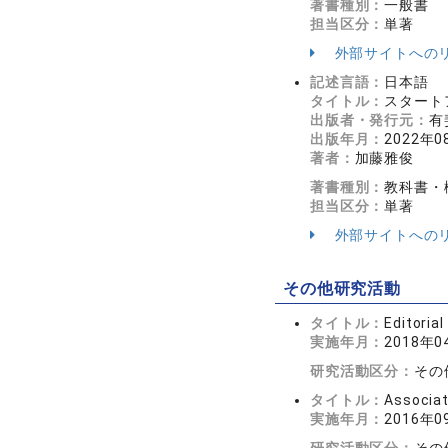
著書種別：
一般書
担当区分：
単著
外部サイトへの
記述言語：
日本語
タイトル：
スタート
出版者・発行元：
有
出版年月：
2022年0
著者：
加藤雅俊
著書種別：
教科書・
担当区分：
単著
外部サイトへの
その他研究活動
タイトル：
Editoria
実施年月：
2018年
研究活動区分：
その
タイトル：
Associat
実施年月：
2016年