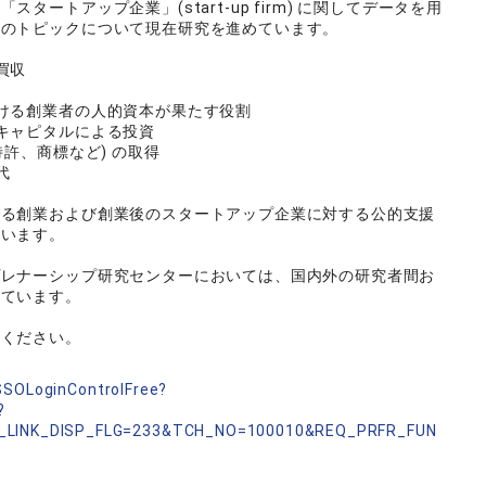
ートアップ企業」(start-up firm) に関してデータを用
下のトピックについて現在研究を進めています。
買収
ける創業者の人的資本が果たす役割
キャピタルによる投資
許、商標など) の取得
代
よる創業および創業後のスタートアップ企業に対する公的支援
ています。
プレナーシップ研究センターにおいては、国内外の研究者間お
しています。
覧ください。
nSSOLoginControlFree?
?
_LINK_DISP_FLG=233&TCH_NO=100010&REQ_PRFR_FUN