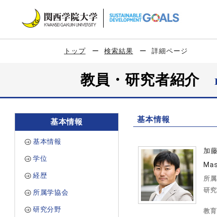
トップ
検索結果
詳細ページ
教員・研究者紹介
基本情報
基本情報
基本情報
加
学位
Mas
経歴
所属
研究
所属学協会
研究分野
教育