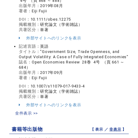
4号 （頁 868 ～ 888）
出版年月：
2019年08月
著者：
Eiji Fujii
DOI：
10.1111/obes.12275
掲載種別：
研究論文（学術雑誌）
共著区分：
単著
外部サイトへのリンクを表示
記述言語：
英語
タイトル：
"Government Size, Trade Openness, and
Output Volatility: A Case of Fully Integrated Economies"
誌名：
Open Economies Review 28巻 4号 （頁 661 ～
684）
出版年月：
2017年09月
著者：
Eiji Fujii
DOI：
10.1007/s11079-017-9433-4
掲載種別：
研究論文（学術雑誌）
共著区分：
単著
外部サイトへのリンクを表示
全件表示 >>
書籍等出版物
【 表示 ／
非表示
】