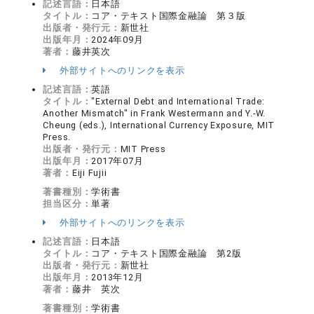
記述言語：
日本語
タイトル：
コア・テキスト国際金融論 第３版
出版者・発行元：
新世社
出版年月：
2024年09月
著者：
藤井英次
外部サイトへのリンクを表示
記述言語：
英語
タイトル：
"External Debt and International Trade:
Another Mismatch" in Frank Westermann and Y.-W.
Cheung (eds.), International Currency Exposure, MIT
Press.
出版者・発行元：
MIT Press
出版年月：
2017年07月
著者：
Eiji Fujii
著書種別：
学術書
担当区分：
単著
外部サイトへのリンクを表示
記述言語：
日本語
タイトル：
コア・テキスト国際金融論 第2版
出版者・発行元：
新世社
出版年月：
2013年12月
著者：
藤井 英次
著書種別：
学術書