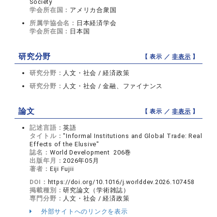
Society
学会所在国：
アメリカ合衆国
所属学協会名：
日本経済学会
学会所在国：
日本国
研究分野
【 表示 ／
非表示
】
研究分野：
人文・社会 / 経済政策
研究分野：
人文・社会 / 金融、ファイナンス
論文
【 表示 ／
非表示
】
記述言語：
英語
タイトル：
"Informal Institutions and Global Trade: Real
Effects of the Elusive"
誌名：
World Development 206巻
出版年月：
2026年05月
著者：
Eiji Fujii
DOI：
https://doi.org/10.1016/j.worlddev.2026.107458
掲載種別：
研究論文（学術雑誌）
専門分野：
人文・社会 / 経済政策
外部サイトへのリンクを表示