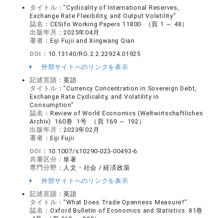
タイトル：
"Cyclicality of International Reserves,
Exchange Rate Flexibility, and Output Volatility"
誌名：
CESifo Working Papers 11800 （頁 1 ～ 48）
出版年月：
2025年04月
著者：
Eiji Fujii and Xingwang Qian
DOI：
10.13140/RG.2.2.22924.01925
外部サイトへのリンクを表示
記述言語：
英語
タイトル：
"Currency Concentration in Sovereign Debt,
Exchange Rate Cyclicality, and Volatility in
Consumption"
誌名：
Review of World Economics (Weltwirtschaftliches
Archiv) 160巻 1号 （頁 169 ～ 192）
出版年月：
2023年02月
著者：
Eiji Fujii
DOI：
10.1007/s10290-023-00493-6
共著区分：
単著
専門分野：
人文・社会 / 経済政策
外部サイトへのリンクを表示
記述言語：
英語
タイトル：
"What Does Trade Openness Measure?"
誌名：
Oxford Bulletin of Economics and Statistics 81巻