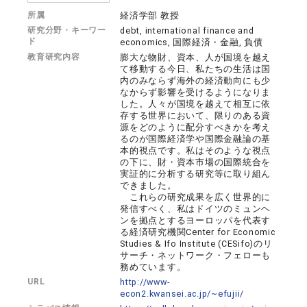
所属
経済学部 教授
研究分野・キーワー
debt, international finance and
ド
economics, 国際経済・金融, 負債
教育研究内容
膨大な物財、資本、人が国境を越え
て移動する今日、私たちの生活は国
内のみならず海外の経済動向にも少
なからず影響を受けるようになりま
した。人々が国境を越えて相互に依
存する世界において、限りのある資
源をどのように配分すべきかを考え
るのが国際経済学や国際金融論の基
本的視点です。私はそのような視点
の下に、財・資本市場の国際統合を
実証的に分析する研究等に取り組ん
できました。
これらの研究成果を広く世界的に
発信すべく、私はドイツのミュンヘ
ンを拠点とするヨーロッパを代表す
る経済研究機関Center for Economic
Studies & Ifo Institute (CESifo)のリ
サーチ・ネットワーク・フェローも
務めています。
URL
http://www-
econ2.kwansei.ac.jp/~efujii/