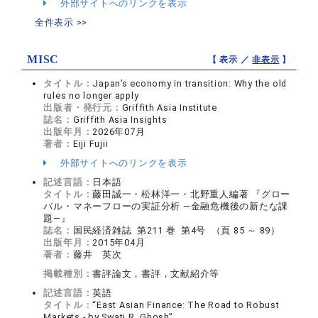
外部サイトへのリンクを表示
全件表示 >>
MISC
【 表示 ／
非表示
】
タイトル：
Japan’s economy in transition: Why the old
rules no longer apply
出版者・発行元：
Griffith Asia Institute
誌名：
Griffith Asia Insights
出版年月：
2026年07月
著者：
Eiji Fujii
外部サイトへのリンクを表示
記述言語：
日本語
タイトル：
藤田誠一・松林洋一・北野重人編著 『グロー
バル・マネーフローの実証分析 ―金融危機後の新たな課
題―』
誌名：
国民経済雑誌 第211 巻 第4号 （頁 85 ～ 89）
出版年月：
2015年04月
著者：
藤井 英次
掲載種別：
書評論文，書評，文献紹介等
記述言語：
英語
タイトル：
“East Asian Finance: The Road to Robust
Markets - by Swati R. Ghosh”