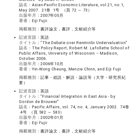
誌名：
Asian-Pacific Economic Literature, vol.21, no.1,
May 2007. 21巻 1号 （頁 72 ～ 73）
出版年月：
2007年05月
著者：
Eiji Fujii
掲載種別：
書評論文，書評，文献紹介等
記述言語：
英語
タイトル：
“The Debate over Renminbi Undervaluation”
誌名：
The Policy Report, Robert M. Lafollette School of
Public Affairs, University of Wisconsin – Madison,
October 2006.
出版年月：
2006年10月
著者：
Yin-Wong Cheung, Menzie Chinn, and Eiji Fujii
掲載種別：
記事・総説・解説・論説等（大学・研究所紀
要）
記述言語：
英語
タイトル：
“Financial Integration in East Asia - by
Gordon de Brouwer”
誌名：
Pacific Affairs, vol. 74, no. 4, January 2002. 74巻
4号 （頁 582 ～ 583）
出版年月：
2002年01月
著者：
Eiji Fujii
掲載種別：
書評論文，書評，文献紹介等