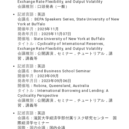
Exchange Rate Flexibility, and Output Volatility
会議種別：
口頭発表（一般）
記述言語：
英語
会議名：
BEPA Speakers Series, State University of New
York at Buffalo
開催年月：
2025年11月
発表年月日：
2025年11月07日
開催地：
State University of New York at Buffalo
タイトル：
Cyclicality of International Reserves,
Exchange Rate Flexibility, and Output Volatility
会議種別：
公開講演，セミナー，チュートリアル，講
習，講義等
記述言語：
英語
会議名：
Bond Business School Seminar
開催年月：
2023年09月
発表年月日：
2023年09月06日
開催地：
Robina, Queensland, Australia
タイトル：
International Borrowing and Lending: A
Cyclicality Perspective
会議種別：
公開講演，セミナー，チュートリアル，講
習，講義等
記述言語：
英語
会議名：
滋賀大学経済学部付属リスク研究センター 国
際経済学セミナー
国際・国内会議：
国内会議