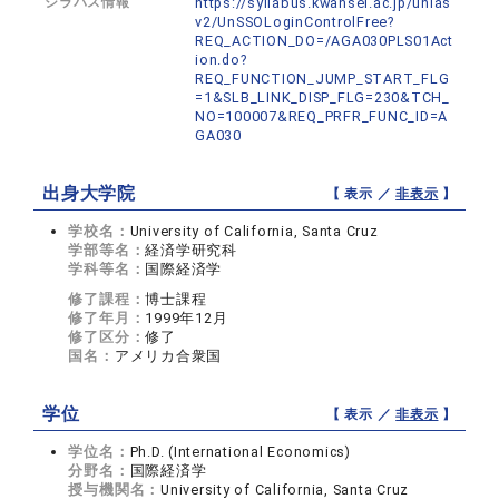
シラバス情報
https://syllabus.kwansei.ac.jp/unias
v2/UnSSOLoginControlFree?
REQ_ACTION_DO=/AGA030PLS01Act
ion.do?
REQ_FUNCTION_JUMP_START_FLG
=1&SLB_LINK_DISP_FLG=230&TCH_
NO=100007&REQ_PRFR_FUNC_ID=A
GA030
出身大学院
【 表示 ／
非表示
】
学校名：
University of California, Santa Cruz
学部等名：
経済学研究科
学科等名：
国際経済学
修了課程：
博士課程
修了年月：
1999年12月
修了区分：
修了
国名：
アメリカ合衆国
学位
【 表示 ／
非表示
】
学位名：
Ph.D. (International Economics)
分野名：
国際経済学
授与機関名：
University of California, Santa Cruz