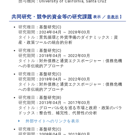
授与機関：
University of California, Santa Cruz
共同研究・競争的資金等の研究課題
【 表示 ／
非表示
】
研究種目：
基盤研究(C)
研究期間：
2024年04月 ～ 2028年03月
タイトル：
景気循環と外貨準備のダイナミックス：資
産・政策ツールの統合的分析
研究種目：
基盤研究(C)
研究期間：
2018年04月 ～ 2022年03月
タイトル：
対外債務と通貨エクスポージャー：債務危機
への非伝統的アプローチ
研究種目：
基盤研究(C)
研究期間：
2018年04月 ～ 2022年03月
タイトル：
対外債務と通貨エクスポージャー：債務危機
への非伝統的アプローチ
研究種目：
基盤研究(B)
研究期間：
2013年04月 ～ 2017年03月
タイトル：
グローバル化を巡る市場と政府・政策のパラ
ドックス：整合性、補完性、代替性の分析
外部サイトへのリンクを表示
研究種目：
基盤研究(C)
研究期間：
2008年04月 ～ 2012年03月